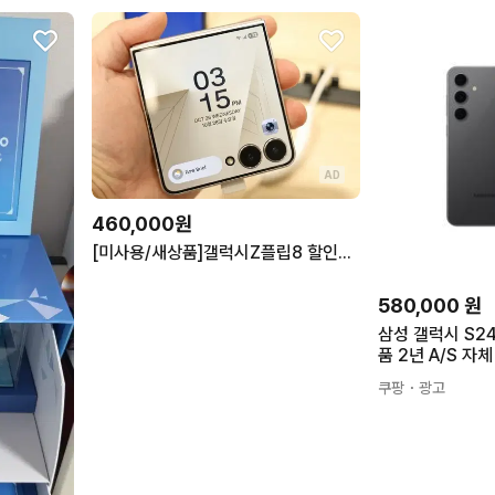
AD
460,000원
[미사용/새상품]갤럭시Z플립8 할인특가 [갤럭시S23,24,25,26시리즈 재고정리 / Z플립,폴드 5,6,7시리즈 재고정리]
580,000
원
삼성 갤럭시 S24
품 2년 A/S 자
쿠팡
・광고