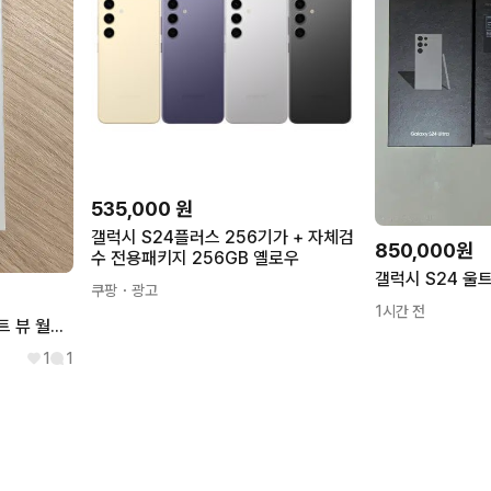
535,000
원
갤럭시 S24플러스 256기가 + 자체검
850,000원
수 전용패키지 256GB 옐로우
쿠팡
・광고
1시간 전
삼성 갤럭시 S24 정품 스마트 뷰 월렛 케이스
1
1