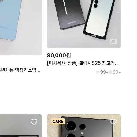
AD
90,000원
[미사용/새상품] 갤럭시S25 재고정리 할인 [23,24,26,Z플립7]
갤럭시s24fe 25년개통 액정기스없음 중고폰공기계
99+
99+