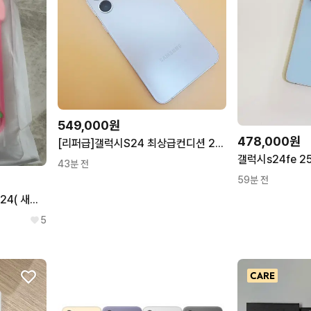
549,000원
478,000원
[리퍼급]갤럭시S24 최상급컨디션 256G 화이트 공기계 중고폰
43분 전
59분 전
헬로키티 폰케이스 갤럭시 S24( 새상품)
5