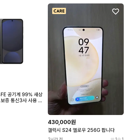
FE 공기계 99% 새상
체 보증 통신3사 사용 가
능 - 그릿리 256GB 블랙 2년보증
430,000원
갤럭시 S24 엘로우 256G 팝니다
3시간 전
1
1