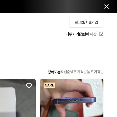
로그인/회원가입
메루카리
판매자센터
최신순
낮은 가격순
높은 가격순
정확도순