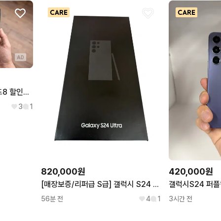
갤럭시 S23 플러스 256GB
갤럭시 S20 FE 128GB
갤럭시 S21 256GB
갤럭시 S21 플러스 256GB
갤럭시 S25+ 256GB
갤럭시 S23 512GB
AD
갤럭시 S22 플러스 256GB
갤럭시 S25 울트라 256G
갤럭시 S20 플러스 256GB
갤럭시 S25 엣지 256GB
B
갤럭시 S23 울트라 256GB
갤럭시 S22 울트라 256G
[미사용/새상품]갤럭시Z폴드8 할인특가 [갤럭시S23,24,25,26시리즈 재고정리 / Z플립,폴드 5,6,7시리즈 재고정리]
3
1
820,000원
420,000원
[매장보증/리퍼급 S급] 갤럭시 S24 울트라 512GB 티타늄 블랙
갤럭시S24 퍼플
56분 전
4
1
3시간 전