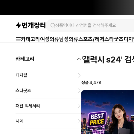
카테고리
여성의류
남성의류
스포츠/레저
스타굿즈
디지
'갤럭시 s24' 
카테고리
디지털
상품
4,478
스타굿즈
패션 액세서리
시계