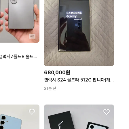
AD
[미사용/새상품]갤럭시Z폴드8 울트라 할인특가 [갤럭시S23,24,25,26시리즈 재고정리 / Z플립,폴드 5,6,7시리즈 재고정리]
680,000원
갤럭시 S24 울트라 512G 팝니다(개인)
21분 전