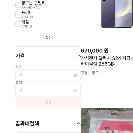
짱구는 못말려
푸마
SHINCHAN
PUMA
프라다
스트레이키즈
PRADA
STRAY KIDS
애플
원신
APPLE
GENSHIN IMPACT
1
/
2
670,000
원
가격
삼성전자 갤럭시 S24 자급제 코
바이올렛 256GB
최소
쿠팡
・광고
원
최대
원
추가
결과내검색