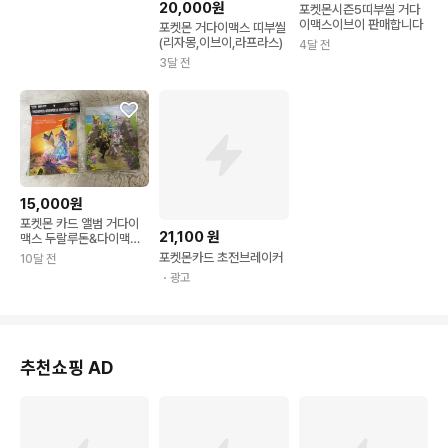
20,000원
포켓몬시즌5띠부씰 거다
이맥스이브이 판매합니다
포켓몬 거다이맥스 띠부씰
(리자몽,이브이,라프라스)
4달 전
3달 전
15,000원
포켓몬 카드 앨범 거다이
21,100
원
맥스 두랄루돈&다이맥스
레쿠쟈 이브이
포켓몬카드 초전브레이커
10달 전
・광고
추천쇼핑 AD