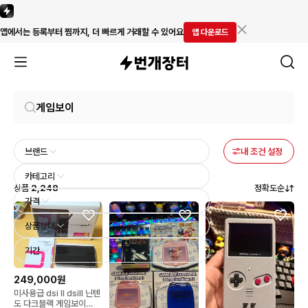
앱에서는 등록부터 찜까지, 더 빠르게 거래할 수 있어요
앱 다운로드
브랜드
내 조건 설정
카테고리
상품
2,248
정확도순
가격
상품상태
기간
249,000원
미사용급 dsi ll dsill 닌텐
도 다크블랙 게임보이