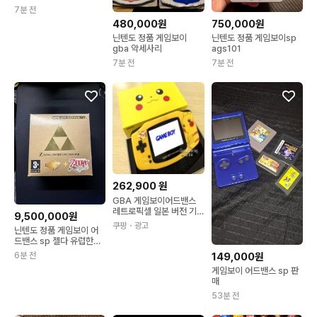
dslite
7분 전
480,000원
750,000원
닌텐도 정품 게임보이
닌텐도 정품 게임보이sp
gba 악세사리
ags101
7분 전
7분 전
262,900
원
GBA 게임보이어드밴스
레트로픽셀 일본 버전 기
9,500,000원
본 IPS한정판피카츄
쿠팡
・광고
닌텐도 정품 게임보이 어
드밴스 sp 젤다 유럽한정
판
6분 전
149,000원
게임보이 어드밴스 sp 판
매
53분 전