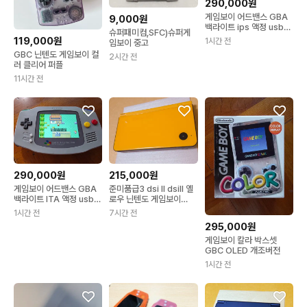
290,000원
게임보이 어드밴스 GBA
9,000원
백라이트 ips 액정 usbc
슈퍼패미컴,SFC)슈퍼게
내장배터리
119,000원
1시간 전
임보이 중고
GBC 닌텐도 게임보이 컬
2시간 전
러 클리어 퍼플
11시간 전
290,000원
215,000원
게임보이 어드밴스 GBA
준미품급3 dsi ll dsill 옐
백라이트 ITA 액정 usb내
로우 닌텐도 게임보이
장배터리
dslite
1시간 전
7시간 전
295,000원
게임보이 칼라 박스셋
GBC OLED 개조버전
1시간 전