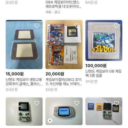
이 dslite
GBA 게임보이어드밴스
2시간 전
6시간 전
레트로픽셀 다크네이비IP
S컬러풀그라데이션 일본
쿠팡
・광고
버전 패키지 1
100,000원
닌텐도 게임보이 GB 게임
15,000원
20,000원
팩 3종 일괄
닌텐도 게임보이 냉장고용
게임보이컬러(GBC) 조이
3시간 전
강화유리 글래스, 플라스
드 사신부활 제노 브레이
틱액정 판매
커
2시간 전
2시간 전