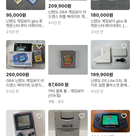
209,900원
닌텐도 GBA 게임보이 어
95,000원
180,000원
드밴스 퍼플 백라이트 개
조품 판매
닌텐도 게임보이 gba 포
닌텐도 게임보이 gba 포
4시간 전
켓몬스터 루비 사파이어
켓몬스터 파이어레드 [정
정품 세트 [전지 개조]
품]
2시간 전
2시간 전
260,000원
199,900원
GBA 닌텐도 게임보이 어
닌텐도 DS Lite DSL 화
87,600
원
드밴스 백라이트 오렌지
이트 일판 풀박스셋 판매
박스셋 +게임팩
(3DS, GBA, 게임보이)
커비 블록 볼 - 게임보이
2시간 전
4시간 전
(리뉴얼)
쿠팡
・광고