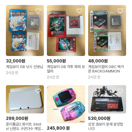
32,000원
55,000원
48,000원
게임보이 GB 낚시 선생님
게임보이 GB 격투 파워 모
게임보이컬러 GBC 백가
델러
몬 BACKGAMMON
2시간 전
2시간 전
2시간 전
299,000원
530,000원
준미품급2 화이트 3dsll
삼성 겜보이 본체 분양합
245,800
원
xl 닌텐도 구큰다수 게임보
니다