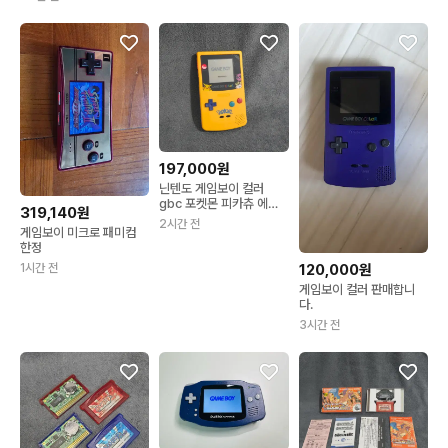
197,000원
닌텐도 게임보이 컬러
gbc 포켓몬 피카츄 에디
319,140원
션
2시간 전
게임보이 미크로 패미컴
한정
1시간 전
120,000원
게임보이 컬러 판매합니
다.
3시간 전