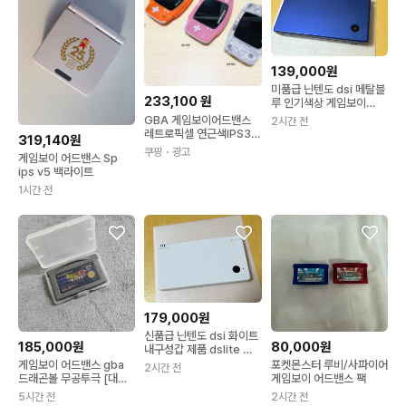
139,000원
미품급 닌텐도 dsi 메탈블
233,100
원
루 인기색상 게임보이
dslite x
GBA 게임보이어드밴스
2시간 전
레트로픽셀 연근색IPS3색
319,140원
일본 버전 패키지 2
쿠팡
・광고
게임보이 어드밴스 Sp
ips v5 백라이트
1시간 전
179,000원
신품급 닌텐도 dsi 화이트
185,000원
80,000원
내구성갑 제품 dslite 게
임보이x
게임보이 어드밴스 gba
포켓몬스터 루비/사파이어
2시간 전
드래곤볼 무공투극 [대원
게임보이 어드밴스 팩
정발 한글]
5시간 전
2시간 전