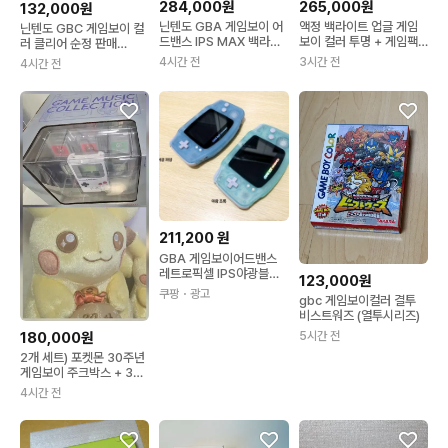
284,000원
265,000원
132,000원
닌텐도 GBA 게임보이 어
액정 백라이트 업글 게임
닌텐도 GBC 게임보이 컬
드밴스 IPS MAX 백라이
보이 컬러 투명 + 게임팩
러 클리어 순정 판매
트 에디션 판매
3개 세트
(GBA, 게임보이어드밴스)
4시간 전
3시간 전
4시간 전
211,200
원
GBA 게임보이어드밴스
레트로픽셀 IPS야광블루
123,000원
야광그린 일본 버전 기본
쿠팡
・광고
gbc 게임보이컬러 결투
비스트워즈 (열투시리즈)
5시간 전
180,000원
2개 세트) 포켓몬 30주년
게임보이 주크박스 + 30
주년 인형(덤증정)
4시간 전