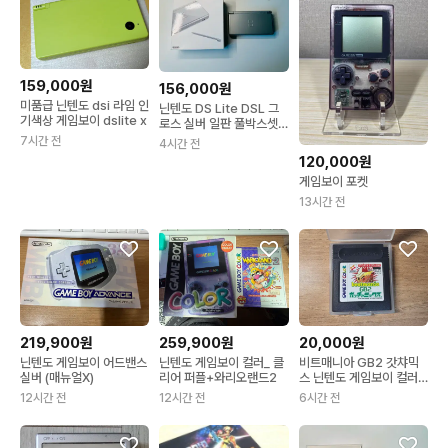
159,000원
156,000원
미품급 닌텐도 dsi 라임 인
닌텐도 DS Lite DSL 그
기색상 게임보이 dslite x
로스 실버 일판 풀박스셋
판매 (게임보이)
7시간 전
4시간 전
120,000원
게임보이 포켓
13시간 전
219,900원
259,900원
20,000원
닌텐도 게임보이 어드밴스
닌텐도 게임보이 컬러_ 클
비트매니아 GB2 갓챠믹
실버 (매뉴얼X)
리어 퍼플+와리오랜드2
스 닌텐도 게임보이 컬러
팩 비마니
12시간 전
12시간 전
6시간 전