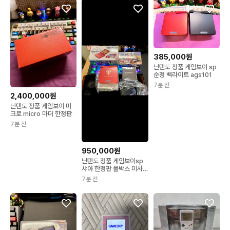
385,000원
닌텐도 정품 게임보이 sp
순정 백라이트 ags101
7분 전
2,400,000원
닌텐도 정품 게임보이 미
크로 micro 마더 한정판
7분 전
950,000원
닌텐도 정품 게임보이sp
샤아 한정판 풀박스 미사
용
7분 전