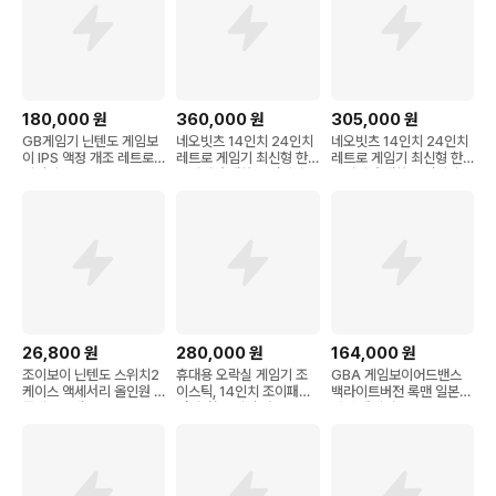
180,000
원
360,000
원
305,000
원
GB게임기 닌텐도 게임보
네오빗츠 14인치 24인치
네오빗츠 14인치 24인치
이 IPS 액정 개조 레트로
레트로 게임기 최신형 한
레트로 게임기 최신형 한
게임기
국어지원 대화면 접이식 1
국어지원 대화면 접이식 1
인용 2인용, 24인치/블
인용 2인용, 3D/14인치/
랙/유선
화이트/충전용
26,800
원
280,000
원
164,000
원
조이보이 닌텐도 스위치2
휴대용 오락실 게임기 조
GBA 게임보이어드밴스
케이스 액세서리 올인원 7
이스틱, 14인치 조이패드
백라이트버전 록맨 일본어
종세트, 1개
연결가능 (게임 다운O)
버전 패키지