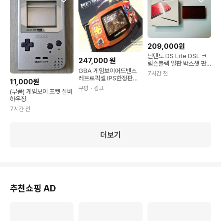
209,000원
닌텐도 DS Lite DSL 크
247,000
원
림슨블랙 일판 박스셋 판
매 (GBA, 게임보이)
GBA 게임보이어드밴스
7시간 전
레트로픽셀 IPS한정판오
11,000원
간지오렌지 일본 버전 패
쿠팡
・광고
(부품) 게임보이 포켓 실버
키지 1
하우징
7시간 전
더보기
추천쇼핑 AD