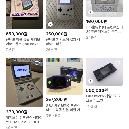
160,000원
[미개봉/현물] 포켓몬스터
30주년 게임보이 주크박
850,000원
250,000원
스
24분 전
닌텐도 정품 유럽 게임보
닌텐도 게임보이 컬러 백
이어드밴스 gba ce마크
라이트 버전
미사용 박스셋
7분 전
26분 전
590,000원
Gba micro 게임보이 미
257,300
원
크로 박스셋
GBA 게임보이어드밴스
1시간 전
레트로픽셀 일본 버전 기
370,000원
본 IPS필름버튼EVA퍼플
쿠팡
・광고
게임보이 어드밴스 백라이
트 GBA SP AGS-101
40분 전