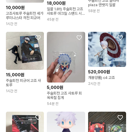
주술회전 고죠 플라자
18,000원
plaza 캔뱃지 일괄
10,000원
일괄 1.8!!) 주술회전 고죠
58분 전
고죠사토루 주술회전 세가
사토루 아크릴 스탠드 시
루미나스타 격전 피규어
부야사변 쿵푸
45분 전
1시간 전
520,000원
15,000원
개봉양품) c4 고죠
주술회전 피규어 고죠 사
2시간 전
토루
5,000원
1시간 전
주술회전 고죠 사토루 회
옥옥절 집게
54분 전