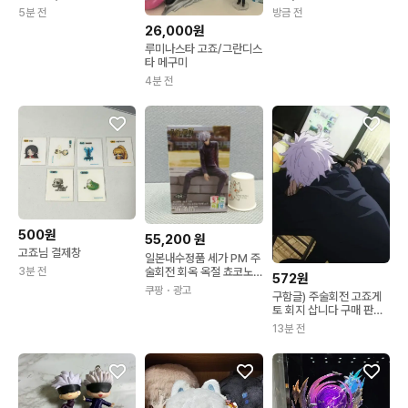
(정품)
5분 전
방금 전
26,000원
루미나스타 고죠/그란디스
타 메구미
4분 전
500원
55,200
원
고죠님 결제창
일본내수정품 세가 PM 주
3분 전
술회전 회옥 옥절 쵸코노
572원
세 고죠 사토루 피규어 1개
쿠팡
・광고
구함글) 주술회전 고죠게
토 회지 삽니다 구매 판매
양도
13분 전