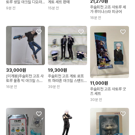
21,270원
토루 생일 아크릴 디오라
게토 세트 판매
마 팝니다
주술회전 고죠 사토루 세
9분 전
15분 전
가 루미나스타 피규어
16분 전
33,000원
19,300원
[미개봉]주술회전 고죠 사
주술회전 고죠 게토 로프
토루 물총 빅 아크릴 스탠
트 하라혼 아크릴 스탠드
11,000원
드
마치보케 이누마키 일상피
16분 전
39분 전
주술회전 고죠 사토루 굿
규어
즈 세트
30분 전