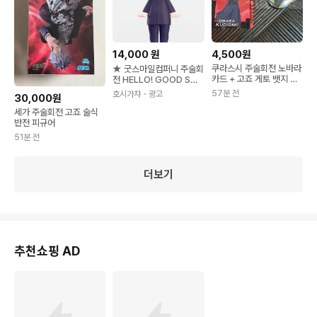
14,000
원
4,500원
쿠라스시 주술회전 노바라
★ 굿스마일컴퍼니 주술회
카드 + 고죠 게토 뱃지 세
전 HELLO! GOOD SMI
트
LE 고죠 사토루 언마스크
57분 전
호시가챠
・광고
30,000원
Ver. 피규어
세가 주술회전 고죠 술식
반전 피규어
51분 전
더보기
추천쇼핑 AD