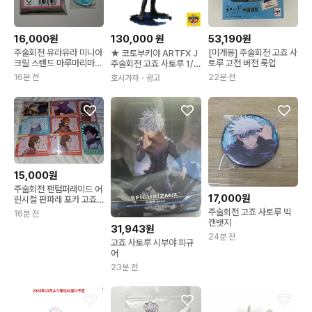
16,000원
130,000
원
53,190원
주술회전 유라유라 미니아
[미개봉] 주술회전 고죠 사
★ 코토부키야 ARTFX J
크릴 스탠드 마루마리마스
토루 고전 버전 룩업
주술회전 고죠 사토루 1/8
지로리 회옥옥절 고죠
스케일 피규어
16분 전
22분 전
호시가챠
・광고
15,000원
주술회전 팬텀퍼레이드 어
17,000원
린시절 판파레 포카 고죠
메구미 유지 노바라 새상
주술회전 고죠 사토루 빅
16분 전
품
캔뱃지
31,943원
24분 전
고죠 사토루 시부야 피규
어
23분 전