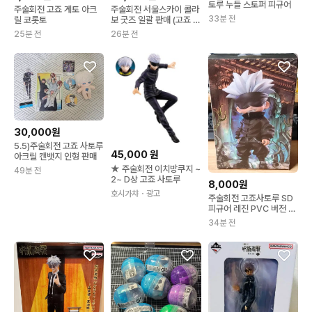
토루 누들 스토퍼 피규어
주술회전 고죠 게토 아크
주술회전 서울스카이 콜라
33분 전
릴 코롯토
보 굿즈 일괄 판매 (고죠 사
토루)
25분 전
26분 전
30,000원
5.5)주술회전 고죠 사토루
45,000
원
아크릴 캔뱃지 인형 판매
★ 주술회전 이치방쿠지 ~
49분 전
2~ D상 고죠 사토루
8,000원
호시가챠
・광고
주술회전 고죠사토루 SD
피규어 레진 PVC 버전 고
죠 피규어 주술회전레진
34분 전