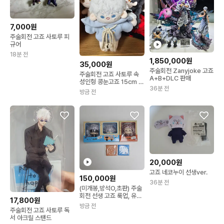
7,000원
주술회전 고죠 사토루 피
규어
18분 전
1,850,000원
35,000원
주술회전 Zanyjoke 고죠
주술회전 고죠 사토루 속
A+B+DLC 판매
성인형 콩눈고죠 15cm 솜
36분 전
인형
방금 전
20,000원
고죠 네코누이 선생ver.
150,000원
36분 전
(미개봉,방석O,초판) 주술
회전 선생 고죠 룩업, 유지
17,800원
룩업 일괄
방금 전
주술회전 고죠 사토루 독
서 아크릴 스탠드