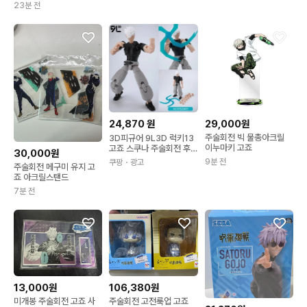
23분 전
24,870
원
29,000원
주술회전 빅 물총아크릴
3D피규어 ​9L3D 럭키13
이누마키 고죠
고죠 스쿠나 주술회전 후
30,000원
시구로 토지 사토루 액션
9분 전
쿠팡
・광고
주술회전 메구미 유지 고
피규어 다관절 수집용 장
죠 아크릴스탠드
난감 14 Split Gojo
7분 전
13,000원
106,380원
미개봉 주술회전 고죠 사
주술회전 고전룩업 고죠