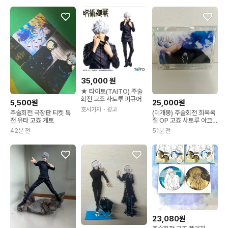
35,000
원
★ 타이토(TAITO) 주술
회전 고죠 사토루 피규어
5,500원
25,000원
호시가챠
・광고
주술회전 극장판 티켓 특
(미개봉) 주술회전 희옥옥
전 유타 고죠 게토
절 OP 고죠 사토루 아크릴
패널 판매합니당
42분 전
51분 전
23,080원