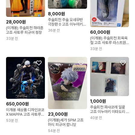
8,000원
주술회전 주술 오네무탄
28,000원
극장판 0 고죠 이누마키
(미개봉) 주술회전 하라혼
마키
36분 전
60,000원
고죠 사토루 피규어 정장
(미개봉) 주술회전 회옥옥
33분 전
절 고죠 사토루 라스트원
피규어
33분 전
1,000원
650,000원
주술회전 파샤코레 일괄
미개봉 새상품 디자인코코
고죠 이누마키 이타도리 /
23,000원
X MAPPA 고죠 사토루
주술회전 파샤
40분 전
1/7
(미개봉)세가 SPM 고죠
53분 전
허식 피규어 팝니당
54분 전