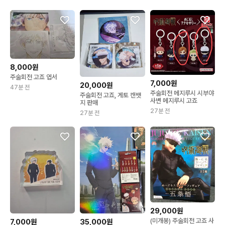
8,000원
주술회전 고죠 엽서
7,000원
20,000원
47분 전
주술회전 메지루시 시부야
주술회전 고죠, 게토 캔뱃
사변 메지루시 고죠
지 판매
27분 전
27분 전
29,000원
(미개봉) 주술회전 고죠 사
7,000원
35,000원