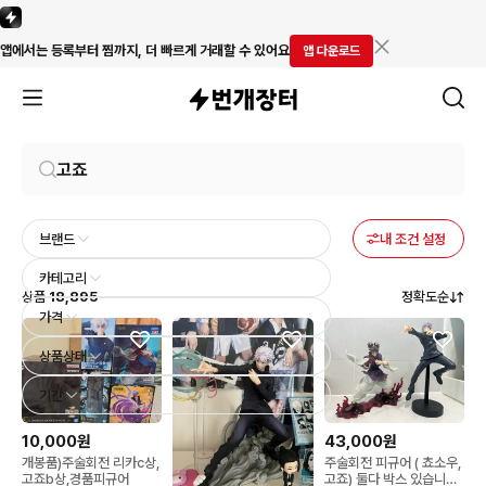
앱에서는 등록부터 찜까지, 더 빠르게 거래할 수 있어요
앱 다운로드
브랜드
내 조건 설정
카테고리
상품
18,895
정확도순
가격
상품상태
기간
10,000원
43,000원
개봉품)주술회전 리카c상,
주술회전 피규어 ( 쵸소우,
고죠b상,경품피규어
고죠) 둘다 박스 있습니다