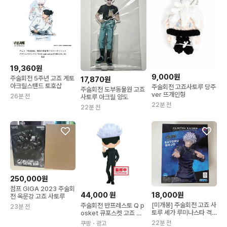
19,360원
9,000원
주술회전 5주년 고죠 게토
17,870원
아크릴스탠드 토호샵
주술회전 고죠사토루 당주
주술회전 도부동물원 고죠
ver 뜨개인형
26분 전
사토루 아크릴 양도
22분 전
22분 전
250,000원
점프 GIGA 2023 주술회
44,000
원
18,000원
전 옥문강 고죠 사토루
[미개봉] 주술회전 고죠 사
주술회전 반프레스토 Q p
23분 전
토루 세가 루미나스타 격
osket 큐포스켓 고죠 사
전 피규어
토루 A ver
22분 전
쿠팡
・광고