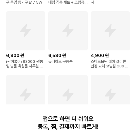
구 투명 등기구 E17 5W
내림 겸용 세트 + 조립공
지
구
6,800
원
6,580
원
4,900
원
(락이록이) 8300G 원통
유니아트 구름솜
스마트옵틱 에어 실리콘
형 방문 욕실문 사무실 손
안경 교체 코받침 20p +
잡이 동전형 (무키)
나사 20p + 드라이버 세
트
앱으로 하면 더 쉬워요
3,200
원
38,000
원
5,040
원
등록, 찜, 결제까지 빠르게!
[로켓프레시] 맛젤 칠레산
동아출판 고등학교 통합사
라이트닝웍스 돼지코 호환
레몬 3입
회 2 자습서+평가문제집
가전용 멀티변환 어댑터 1
세트 구정화 / 2026년
10V 220V