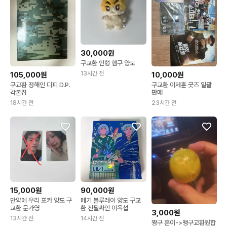
30,000원
구교환 인형 햄구 양도
13시간 전
105,000원
10,000원
구교환 정해인 디피 D.P.
구교환 이제훈 굿즈 일괄
각본집
판매
18시간 전
23시간 전
15,000원
90,000원
만약에 우리 포카 양도 구
메기 블루레이 양도 구교
교환 문가영
환 친필싸인 이옥섭
3,000원
13시간 전
14시간 전
짱구 훈이->맹구교환원합