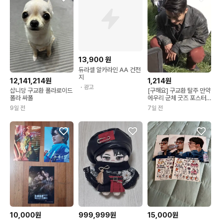
13,900
원
듀라셀 알카라인 AA 건전
지
1,214원
12,141,214원
・광고
[구해요] 구교환 탈주 만약
삽니당 구교환 폴라로이드
에우리 군체 굿즈 포스터
폴라 싸폴
구해요
7일 전
9일 전
10,000원
999,999원
15,000원