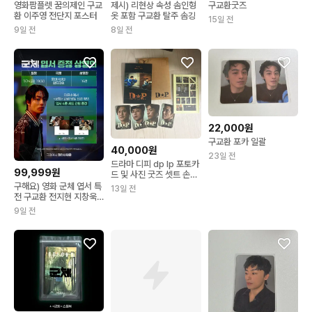
영화팜플렛 꿈의제인 구교
제시) 리현상 속성 솜인형
구교환굿즈
환 이주영 전단지 포스터
옷 포함 구교환 탈주 솜깅
15일 전
9일 전
8일 전
22,000원
구교환 포카 일괄
40,000원
23일 전
드라마 디피 dp lp 포토카
99,999원
드 및 사진 굿즈 셋트 손석
구 구교환 정해인
구해요) 영화 군체 엽서 특
13일 전
전 구교환 전지현 지창욱
신현빈 김신록
9일 전