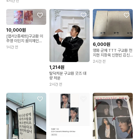
4시간 전
10,000원
[엽서2종세트]구교환 이
주영 이민지 꿈의제인
6,000원
(2017년)
1시간 전
영화 군체 TTT 구교환 전
지현 지창욱 신현빈 김신
록
2시간 전
1,214원
탈덕처분 구교환 굿즈 대
량 처분
2시간 전