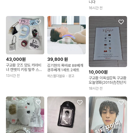
니다
16시간 전
43,000원
39,800
원
구교환 굿즈 양도 카라비
김기현의 목바로 88베개
너 캔뱃지 키링 탈주 스티
경추베개 1세트 2세트
10,000원
커
13시간 전
에스엘더블유
・광고
구교환 이옥섭감독 구교환
오늘영화(2015년)전단지
18시간 전