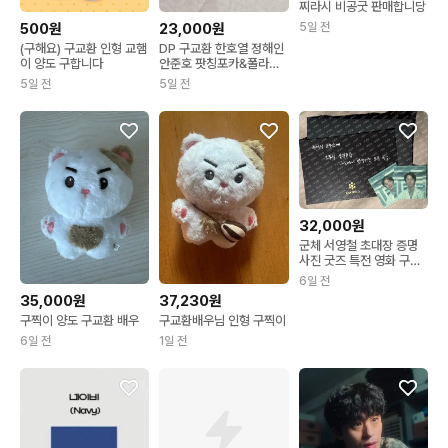
찌라시 비공굿 판매합니당
500원
5일 전
23,000원
(구해요) 구교환 인형 교햄
DP 구교환 한호열 정해인
이 양도 구합니다
안준호 팟칭포카&폴라로
이드
5일 전
5일 전
32,000원
군체 서영철 초대장 증명
사진 굿즈 특전 영화 구교
환
6일 전
35,000원
37,230원
구찍이 양도 구교환 배우
구교환배우님 인형 구찍이
6일 전
1일 전