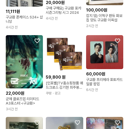
20,000원
구매 구해요) 구교환 포카
100,000원
11,111원
시즌그리팅 시그 2024
잡지 덤) 이엑구 판듀 화보
구교환 폰케이스 S24+ 삽
4시간 전
집 양도 구교환 이옥섭
니당
2시간 전
4시간 전
60,000원
59,800
원
구교환 프리메라 포토카드
[인포벨]TV홈쇼핑정품 애
일괄 팝업
드크로스 김기현 최주봉
6시간 전
강원도 지리산 약도라지
22,000원
쿠팡
・광고
진액고 스틱 겨울 목 기관
군체 클로즈업 리미티드
지 건강 3박스 450g
A3포스터 <구교환>
3시간 전