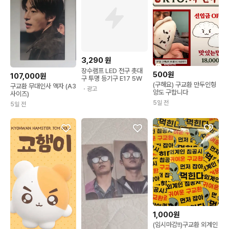
3,290
원
장수램프 LED 전구 촛대
500원
107,000원
구 투명 등기구 E17 5W
(구해요) 구교환 만두인형
구교환 무대인사 액자 (A3
・광고
양도 구합니다
사이즈)
5일 전
5일 전
1,000원
(임시마감!!)구교환 외계인