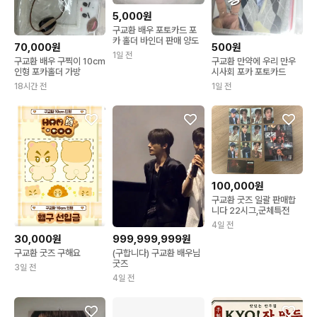
5,000원
구교환 배우 포토카드 포
카 홀더 바인더 판매 양도
70,000원
500원
1일 전
구교환 배우 구찍이 10cm
구교환 만약에 우리 만우
인형 포카홀더 가방
시사회 포카 포토카드
18시간 전
1일 전
100,000원
구교환 굿즈 일괄 판매합
니다 22시그,군체특전
4일 전
30,000원
999,999,999원
구교환 굿즈 구해요
(구합니다) 구교환 배우님
굿즈
3일 전
4일 전