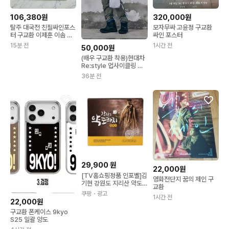
106,380원
320,000원
탈주 대국전 친필싸인포스
모자무싸 고윤정 구교환
터 구교환 이제훈 이솜 홍
싸인 포스터
사빈 이종필 영화 메기 모
15분 전
1시간 전
50,000원
가디슈 포스터 전단지 팜
(배우 구교환 착용)현대차
플렛 A4
Re:style 업사이클링 스
웨트셔츠
36분 전
29,900
원
22,000원
[TV홈쇼핑정품 인포벨]김
영화전단지 꿈의 제인 구
기현 강원도 지리산 약도
교환
라지 진액고 간편 스틱 겨
쿠팡
・광고
1시간 전
울 목 건강 최정원 최주봉
22,000원
진액 30개 15g
구교환 폰케이스 9kyo
S25 일괄 양도