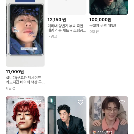
100,000원
13,150
원
구교환 굿즈 매입!!
미리내 양변기 부속 측면
내림 겸용 세트 + 조립공
9일 전
구
・광고
11,000원
삽니다)구교환 맥세이프
카드지갑 네이비 색상 구
해요!
6일 전