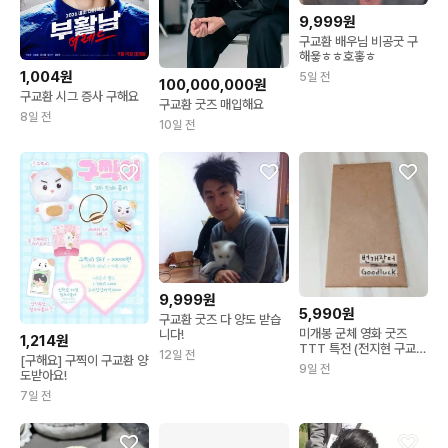
9,999원
구교환 배우님 비공굿 구
해욯ㅎㅎ호홓ㅎ
1,004원
5일 전
100,000,000원
구교환 시그 증사 구해요
구교환 굿즈 매입해요
8일 전
10일 전
9,999원
5,990원
구교환 굿즈 다 양도 받습
미개봉 군체 영화 굿즈
니다!
1,214원
TTT 특전 (전지현 구교
12일 전
[구해요] 구찍이 구교환 양
환)
9일 전
도받아요!
7일 전