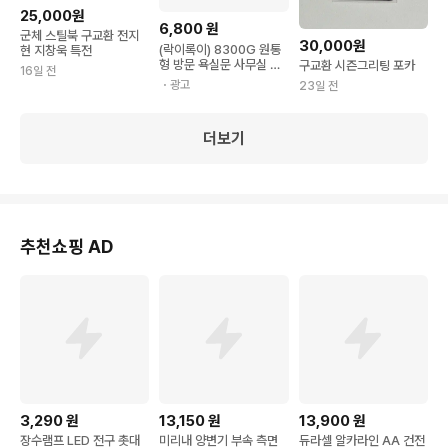
25,000원
6,800
원
군체 스틸북 구교환 전지
30,000원
(락이록이) 8300G 원통
현 지창욱 특전
형 방문 욕실문 사무실 손
구교환 시즌그리팅 포카
16일 전
잡이 동전형 (무키)
・광고
23일 전
더보기
추천쇼핑 AD
3,290
원
13,150
원
13,900
원
장수램프 LED 전구 촛대
미리내 양변기 부속 측면
듀라셀 알카라인 AA 건전