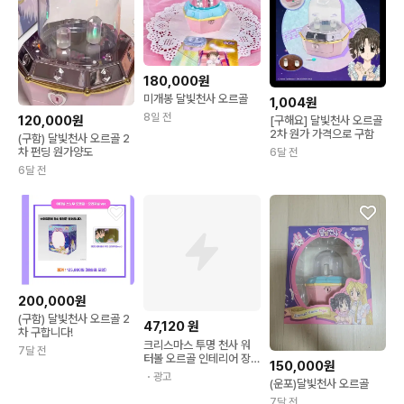
180,000원
미개봉 달빛천사 오르골
1,004원
8일 전
120,000원
[구해요] 달빛천사 오르골
2차 원가 가격으로 구함
(구함) 달빛천사 오르골 2
차 펀딩 원가양도
6달 전
6달 전
200,000원
(구함) 달빛천사 오르골 2
47,120
원
차 구합니다!
크리스마스 투명 천사 워
7달 전
터볼 오르골 인테리어 장
150,000원
식소품 연말선물
・광고
(운포)달빛천사 오르골
7달 전