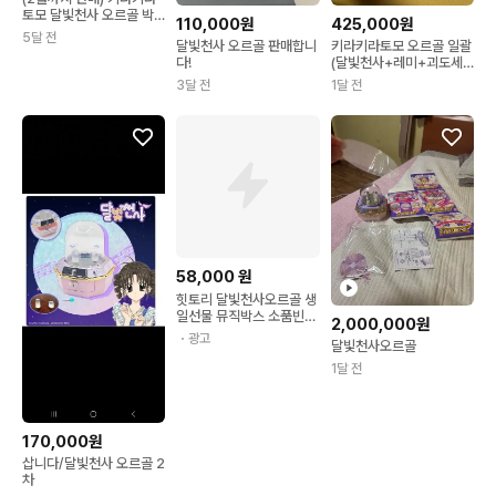
토모 달빛천사 오르골 박
110,000원
425,000원
스세트
5달 전
달빛천사 오르골 판매합니
키라키라토모 오르골 일괄
다!
(달빛천사+레미+괴도세
인트테일)
3달 전
1달 전
58,000
원
힛토리 달빛천사오르골 생
일선물 뮤직박스 소품빈티
2,000,000원
지
・광고
달빛천사오르골
1달 전
170,000원
삽니다/달빛천사 오르골 2
차