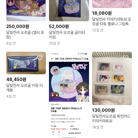
18,080원
달빛천사 키라키라토모 오
르골 타토 멜로니 그립톡
250,000원
52,000원
12일 전
달빛천사 오르골 (열쇠 포
달빛천사 오르골 글리터
함)
키링
6일 전
10일 전
48,450원
달빛천사 오르골 키링 미
개봉
4일 전
130,000원
달빛천사오르골 특전카드
키라키라토모
18일 전