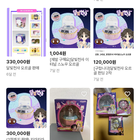
1,004원
[제발 구해요]달빛천사 이
330,000원
120,000원
터널 스노우 오르골
달빛천사 오르골 판매
[구합니다]달빛천사 오르
7달 전
골 펀딩 2차
6달 전
7달 전
300,000원
(2월까지 판매) 키라키라