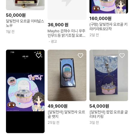
50,000원
160,000원
달빛천사 오르골 이터널스
36,900
원
(구함) 달빛천사 오르골 키
노우
라키라토모2차
Mayho 은하수 미니 우주
1달 전
2달 전
인무드등 밝기조절 오로라
무드등 선물용 수면등, 화
・광고
이트
49,900원
54,000원
[달빛천사] 달빛천사 오르
[달빛천사] 팝업 오르골 글
골 뱃지
리터 키링
25일 전
3일 전