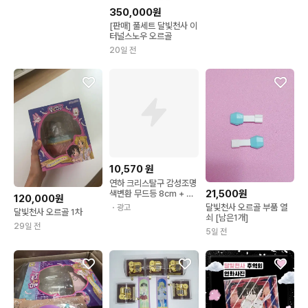
350,000원
[판매] 풀세트 달빛천사 이
터널스노우 오르골
20일 전
10,570
원
연하 크리스탈구 감성조명
21,500원
색변환 무드등 8cm + 선
120,000원
물박스, 천사
달빛천사 오르골 부품 열
・광고
달빛천사 오르골 1차
쇠 [남은1개]
29일 전
5일 전