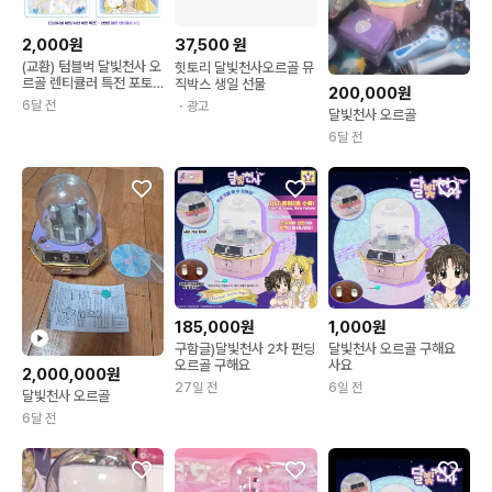
2,000원
37,500
원
(교환) 텀블벅 달빛천사 오
힛토리 달빛천사오르골 뮤
르골 렌티큘러 특전 포토
직박스 생일 선물
200,000원
카드
6달 전
・광고
달빛천사 오르골
6달 전
1,000원
185,000원
달빛천사 오르골 구해요
구함글)달빛천사 2차 펀딩
사요
오르골 구해요
2,000,000원
6일 전
27일 전
달빛천사 오르골
6달 전