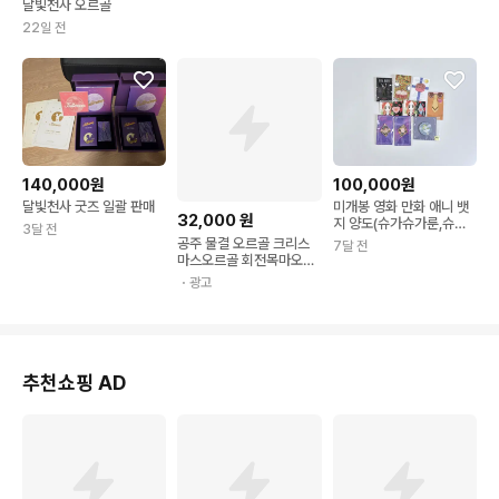
달빛천사 오르골
22일 전
140,000원
100,000원
달빛천사 굿즈 일괄 판매
미개봉 영화 만화 애니 뱃
32,000
원
지 양도(슈가슈가룬,슈가
3달 전
룬,해리포터,달빛천사)
공주 물결 오르골 크리스
7달 전
마스오르골 회전목마오르
골 선물추천 크리스마스선
・광고
물 오르골만들기
추천쇼핑 AD