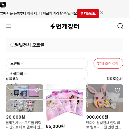
앱에서는 등록부터 찜까지, 더 빠르게 거래할 수 있어요
앱 다운로드
브랜드
카테고리
상품
53
정확도순
가격
상품상태
기간
30,000원
300,000원
달빛천사 cd 오르골 키링
반다이 달빛천사 인형 타
85,000원
사신노트 타토 멜로니 인
토 멜로니 고전 인형 만월