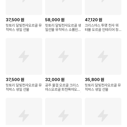
37,500
원
58,000
원
47,120
원
힛토리 달빛천사오르골 뮤
힛토리 달빛천사오르골 생
크리스마스 투명 천사 워
직박스 생일 선물
일선물 뮤직박스 소품빈티
터볼 오르골 인테리어 장
지
식소품 연말선물
37,500
원
32,000
원
35,800
원
힛토리 달빛천사오르골 뮤
공주 물결 오르골 크리스
힛토리 달빛천사오르골 뮤
직박스 생일 선물
마스오르골 회전목마오르
직박스 생일 선물
골 선물추천 크리스마스선
물 오르골만들기