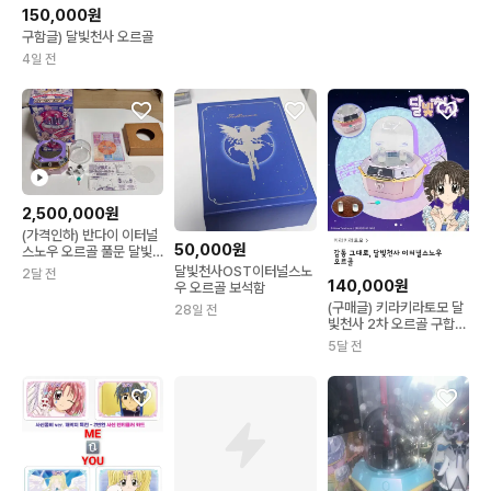
150,000원
구함글) 달빛천사 오르골
4일 전
2,500,000원
(가격인하) 반다이 이터널
50,000원
스노우 오르골 풀문 달빛
천사 오르골
달빛천사OST이터널스노
2달 전
140,000원
우 오르골 보석함
(구매글) 키라키라토모 달
28일 전
빛천사 2차 오르골 구합니
다.
5달 전