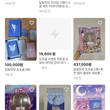
형 키링 팝업 오마케
을찾아서 달천 오르골
달빛천사 아크릴 스탠드 4
3시간 전
21시간 전
종 세트 키라키라토모 오
르골 펀딩 풀문타토멜로니
18시간 전
이즈미
19,800
원
오르골 수면등 취침등 오
로라 아이방 은하 아기 어
437,000원
100,000원
린이, 취침오르골조명
・광고
달빛천사 오르골 2종+특
달빛천사 오르골 세트
전 열쇠 풀세트 새상품 판
2일 전
매
2일 전