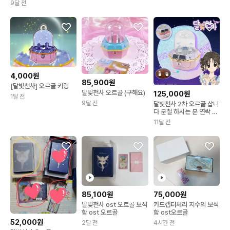
9달 전
4,000원
85,900원
[달빛천사] 오르골 키링
달빛천사 오르골 (구해요)
125,000원
1달 전
9달 전
달빛천사 2차 오르골 삽니
다 분철 하시는 분 연락 주
세요
11달 전
85,100원
75,000원
달빛천사 ost 오르골 보석
카드캡터체리 지수의 보석
함 ost 오르골
함 ost오르골
52,000원
2달 전
4시간 전