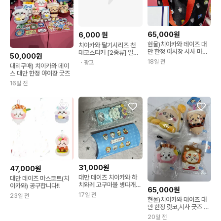
65,000원
6,000
원
현물)치이카와 데이즈 대
치이카와 딸기시리즈 천
만 한정 야시장 시사 마코
데코스티커 [2종류] 일본
50,000원
판매
정품 스티커 다이어리꾸미
18일 전
・광고
대리구매) 치이카와 데이
기 캐릭터팬시 귀여운스티
스 대만 한정 야이장 굿즈
커
16일 전
31,000원
47,000원
대만 데이즈 치이카와 하
대만 데이즈 마스코트(치
치와레 고구마볼 병따개
이카와) 공구합니다!!
65,000원
days 전시
17일 전
23일 전
현물)치이카와 데이즈 대
만 한정 랏코,시사 굿즈 판
매
20일 전