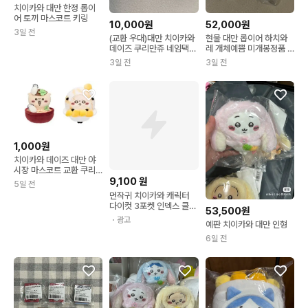
치이카와 대만 한정 롭이
어 토끼 마스코트 키링
10,000원
52,000원
3일 전
(교환 우대)대만 치이카와
현물 대만 롭이어 하치와
데이즈 쿠리만쥬 네임택
레 개체예쁨 미개봉정품 +
굿즈
대만 치이카와샵 쇼핑백
3일 전
3일 전
1,000원
치이카와 데이즈 대만 야
시장 마스코트 교환 쿠리
만쥬 랏코
9,100
원
5일 전
먼작귀 치이카와 캐릭터
다이컷 3포켓 인덱스 클리
53,500원
어 파일(일)) 010115
・광고
예판 치이카와 대만 인형
6일 전