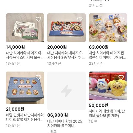
21시간 전
14,000원
20,000원
63,000원
대만 치이카와 데이즈 야
대만 치이카와 데이즈 야
대만 치이카와 데이즈 팝
시장음식 스티커팩 모몽가
시장음식 3종 우사기 하치
업한정 타이베이 야시장
특전 카드
와레 치이 메모지 세트
시리즈 마스코트 인형 키
13시간 전
13시간 전
23시간 전
링
50,000원
21,000원
치이카와 대만 롭이어, 산
86,900
원
메탈 핀뱃지 대만치이카와
리오 콜라보 (미개봉)
데이즈 팝업 야시장음식
대만 파미마 한정 2025
1일 전
랏코 쿠리 시사 카니
치이카와 복주머니
13시간 전
・광고