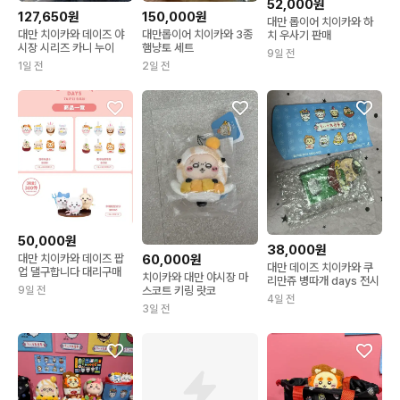
52,000원
127,650원
150,000원
대만 롭이어 치이카와 하
대만 치이카와 데이즈 야
대만롭이어 치이카와 3종
치 우사기 판매
시장 시리즈 카니 누이
햄냥토 세트
9일 전
1일 전
2일 전
50,000원
38,000원
60,000원
대만 치이카와 데이즈 팝
대만 데이즈 치이카와 쿠
업 댈구합니다 대리구매
치이카와 대만 야시장 마
리만쥬 병따개 days 전시
스코트 키링 랏코
9일 전
4일 전
3일 전