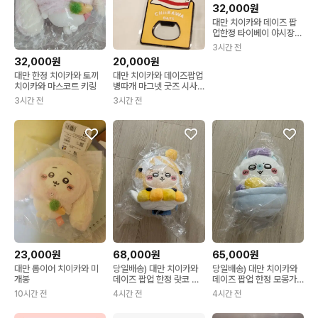
32,000원
대만 치이카와 데이즈 팝
업한정 타이베이 야시장
뻬이따이 컵홀더 양도
3시간 전
32,000원
20,000원
대만 한정 치이카와 토끼
대만 치이카와 데이즈팝업
치이카와 마스코트 키링
병따개 마그넷 굿즈 시사
양도
3시간 전
3시간 전
23,000원
68,000원
65,000원
대만 롭이어 치이카와 미
당일배송) 대만 치이카와
당일배송) 대만 치이카와
개봉
데이즈 팝업 한정 랏코 빅
데이즈 팝업 한정 모몽가
누이 야시장 음식 누이
빅 누이 야시장 음식 누이
10시간 전
4시간 전
4시간 전