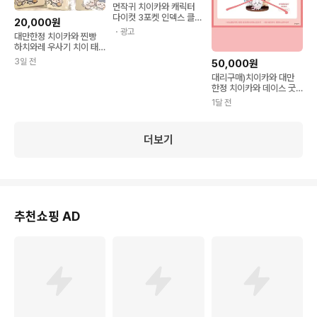
먼작귀 치이카와 캐릭터
다이컷 3포켓 인덱스 클리
20,000원
어 파일(일)) 010115
・광고
대만한정 치이카와 찐빵
하치와레 우사기 치이 태
그 키링
3일 전
50,000원
대리구매)치이카와 대만
한정 치이카와 데이스 굿
즈 대리구매
1달 전
더보기
추천쇼핑 AD