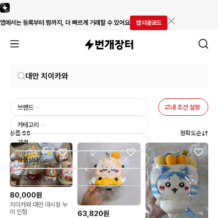
앱에서는 등록부터 찜까지, 더 빠르게 거래할 수 있어요
앱 다운로드
브랜드
내 조건 설정
카테고리
상품
66
정확도순
가격
상품상태
기간
80,000원
치이카와 대만 야시장 누
이 인형
63,820원