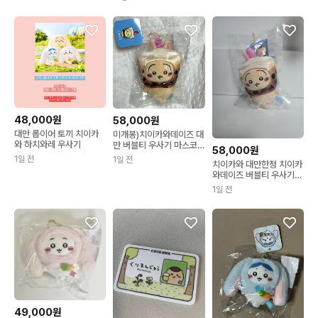
48,000원
58,000원
대만 롭이어 토끼 치이카
미개봉)치이카와데이즈 대
와 하치와레 우사기
만 버블티 우사기 마스코
58,000원
트
1일 전
1일 전
치이카와 대만한정 치이카
와데이즈 버블티 우사기
마스코트 판매
1일 전
49,000원