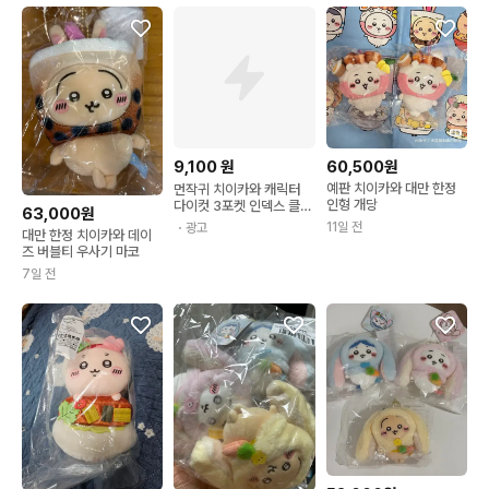
9,100
원
60,500원
예판 치이카와 대만 한정
먼작귀 치이카와 캐릭터
인형 개당
다이컷 3포켓 인덱스 클리
63,000원
어 파일(일)) 010115
11일 전
・광고
대만 한정 치이카와 데이
즈 버블티 우사기 마코
7일 전