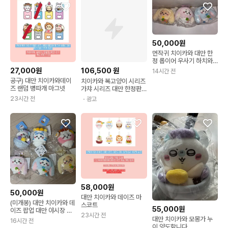
50,000원
먼작귀 치이카와 대만 한
정 롭이어 우사기 하치와
레 미개봉
27,000원
106,500
원
14시간 전
공구) 대만 치이카와데이
치이카와 복고양이 시리즈
즈 랜덤 병따개 마그넷
가챠 시리즈 대만 한정판
세트
23시간 전
・광고
58,000원
50,000원
대만 치이카와 데이즈 마
(미개봉) 대만 치이카와 데
스코트
55,000원
이즈 팝업 대만 야시장 한
23시간 전
정 롭이어 키링 판매합니
대만 치이카와 모몽가 누
16시간 전
다
이 양도함니다