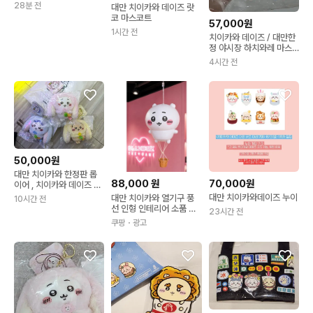
28분 전
대만 치이카와 데이즈 랏
코 마스코트
57,000원
1시간 전
치이카와 데이즈 / 대만한
정 야시장 하치와레 마스
코트
4시간 전
50,000원
대만 치이카와 한정판 롭
88,000
원
70,000원
이어 , 치이카와 데이즈 하
치와레 우삭이 미개봉 판
대만 치이카와데이즈 누이
대만 치이카와 열기구 풍
10시간 전
매
선 인형 인테리어 소품 굿
23시간 전
즈Chiikawa x Taiwan I
쿠팡
・광고
nternational Balloon F
estival 1개