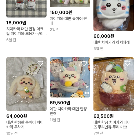
150,000원
치이카와 대만 롭이어 판
18,000원
매
치이카와 대만 한정 아크
2일 전
릴 치이카와 모몽가 쿠리
60,000원
만쥬 시사
6일 전
대만 치이카와 하치와레
5일 전
69,500원
예판 치이카와 대만 한정
인형
64,000원
62,500원
11일 전
대만 한정판 롭이어 치이
대만 한정 치이카와 데이
카와 우사기
즈 쿠리만쥬 쿠리 마코
10일 전
7일 전