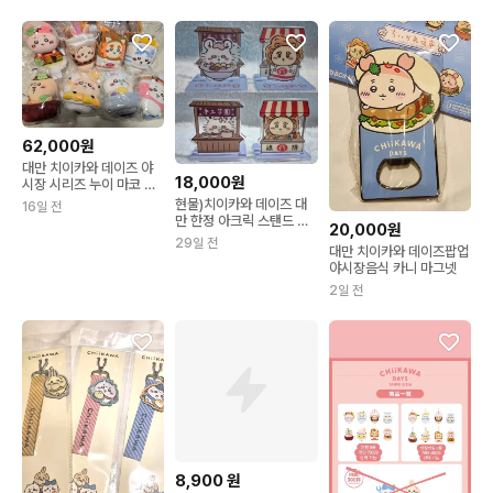
62,000원
대만 치이카와 데이즈 야
18,000원
시장 시리즈 누이 마코 판
매
현물)치이카와 데이즈 대
16일 전
만 한정 아크릭 스탠드 카
20,000원
니 판매
29일 전
대만 치이카와 데이즈팝업
야시장음식 카니 마그넷
2일 전
8,900
원