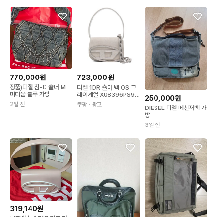
770,000원
723,000
원
정품)디젤 참-D 숄더 M
디젤 1DR 숄더 백 OS 그
미디움 블루 가방
레이계열 X08396PS91
250,000원
9
2일 전
쿠팡
・광고
DIESEL 디젤 메신저백 가
방
3일 전
319,140원