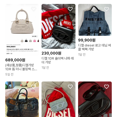
99,900원
디젤 diesel 로고 데님 버
클 백팩 가방
230,000원
1달 전
디젤 1DR 숄더백 나파 레
689,000원
더 가방
(새상품,정품)디젤가방
1달 전
1DR 돔 미니 볼링백 스네
이크 이펙트 베이지
5일 전