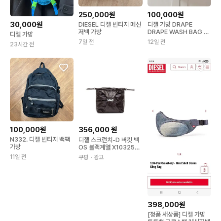
250,000원
100,000원
30,000원
DIESEL 디젤 빈티지 메신
디젤 가방 DRAPE
저백 가방
DRAPE WASH BAG X
디젤 가방
WA
7일 전
12일 전
23시간 전
100,000원
356,000
원
N332. 디젤 빈티지 백팩
디젤 스크런치-D 버킷 백
가방
OS 블랙계열 X10325P1
003
11일 전
쿠팡
・광고
398,000원
[정품 새상품] 디젤 가방