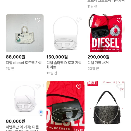
토트백 크로스백 메신저백
11일 전
88,000원
150,000원
290,000원
디젤 diesel 토트백 가방
디젤 숄더백 D 로고 가방
디젤 가방 새거
화이트
1달 전
23일 전
12일 전
80,000원
이번주만 이 가격) 디젤