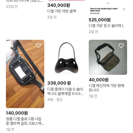
1DR XS 미니백 크로스백
화이트 가방
340,000원
22일 전
디젤 가방 여성 블랙
2달 전
525,000원
디젤 가방 참 D 숄더백 L
2달 전
40,000원
336,000
원
디젤 메신저백 가방 판매
디젤 플레이 더블 D 숄더
합니다
백 OS 블랙계열 X10327
1달 전
P8008
쿠팡
・광고
140,000원
정품 디젤 홀로그램 나일
론 밸트백 슬링 크로스백
가방
1달 전