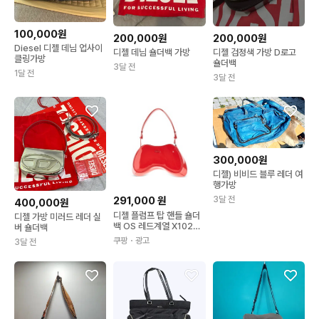
100,000원
200,000원
200,000원
Diesel 디젤 데님 업사이
디젤 데님 숄더백 가방
디젤 검정색 가방 D로고
클링가방
숄더백
3달 전
1달 전
3달 전
300,000원
디젤) 비비드 블루 레더 여
행가방
291,000
원
3달 전
400,000원
디젤 플럼프 탑 핸들 숄더
디젤 가방 미러드 레더 실
백 OS 레드계열 X10201
버 숄더백
P6255
쿠팡
・광고
3달 전