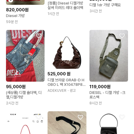
[정품] Diesel 디젤가방
디젤 1dr 가방 구해요
실버 미러드 레더 숄더백
820,000원
3시간 전
1시간 전
Diesel 가방
59분 전
525,000
원
디젤 브라운 GRAB-D H
OBO L 백 X10478P86
95,000원
119,000원
57T2618
ADEKUVER
・광고
(새상품) 디젤 숄더백, 디
DIESEL - 디젤 가방 -크
젤,디젤가방
로스백
2시간 전
8시간 전