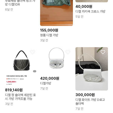
무료배송 숄더백 핑크 가
방 디젤1DR
40,000원
6달 전
디젤 카키색 크로스 가방
5달 전
155,000원
정품 디젤 가방
3달 전
420,000원
디젤가방
7달 전
819,140원
300,000원
디젤 청 숄더백 세븐틴 호
시 가방 가격조율 가능
디젤 화이트 가방 D로고
숄더백
3달 전
7달 전