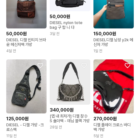
50,000원
DIESEL nylon tote
bag 구 합 니 다
50,000원
150,000원
3달 전
DIESEL 디젤 빈티지 브라
DIESEL디젤 남성 y2k 메
운 메신저백 가방
신저 가방
4달 전
1일 전
340,000원
[앱 내 최저가] 디젤 챰 D
125,000원
270,000원
S 숄더백 - 데님 블랙 가방
DIESEL - 디젤 가방 -크
디젤 플레이 크로스 바디
28일 전
로스백
백 가방
11일 전
5달 전