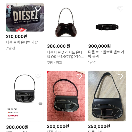
210,000원
디젤 블랙 숄더백 가방
386,000
원
300,000원
7달 전
디젤 로고 벨트백 벨트 가
디젤 더블 D 리지드 숄더
방 블랙
백 OS 브라운계열 X103
27P8008
1달 전
쿠팡
・광고
200,000원
250,000원
380,000원