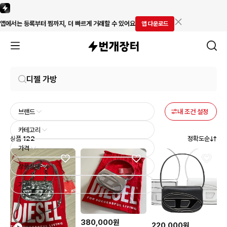
앱에서는 등록부터 찜까지, 더 빠르게 거래할 수 있어요
앱 다운로드
브랜드
내 조건 설정
카테고리
상품
122
정확도순
가격
상품상태
기간
380,000원
220,000원