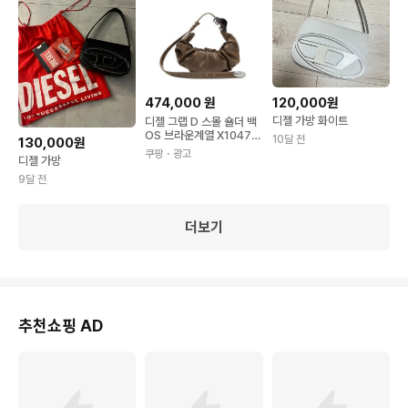
474,000
원
120,000원
디젤 가방 화이트
디젤 그랩 D 스몰 숄더 백
OS 브라운계열 X10479
10달 전
130,000원
P8657
쿠팡
・광고
디젤 가방
9달 전
더보기
추천쇼핑 AD