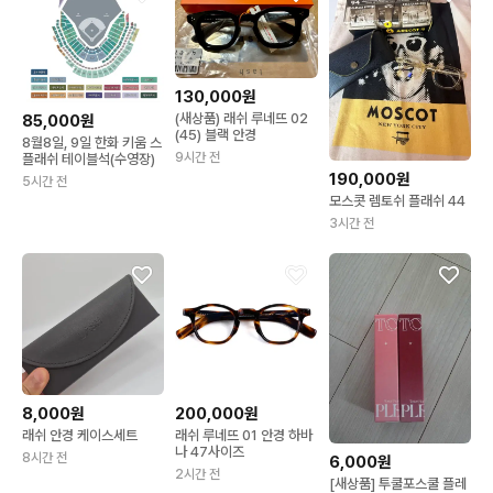
130,000원
(새상품) 래쉬 루네뜨 02
85,000원
(45) 블랙 안경
8월8일, 9일 한화 키움 스
9시간 전
플래쉬 테이블석(수영장)
190,000원
5시간 전
모스콧 렘토쉬 플래쉬 44
3시간 전
8,000원
200,000원
래쉬 안경 케이스세트
래쉬 루네뜨 01 안경 하바
나 47사이즈
8시간 전
6,000원
2시간 전
[새상품] 투쿨포스쿨 플레