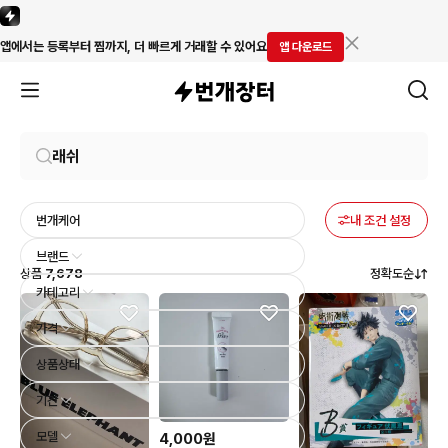
앱에서는 등록부터 찜까지, 더 빠르게 거래할 수 있어요
앱 다운로드
번개케어
내 조건 설정
브랜드
상품
7,678
정확도순
카테고리
가격
상품상태
기간
모델
4,000원