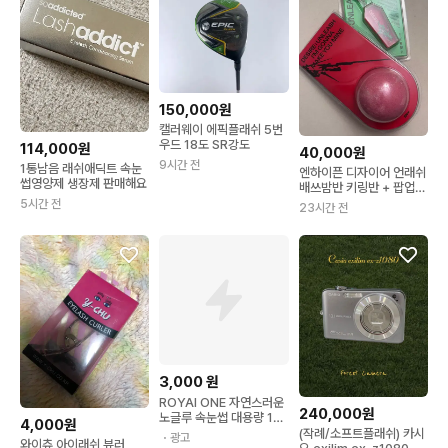
150,000원
캘러웨이 에픽플래쉬 5번
우드 18도 SR강도
114,000원
40,000원
9시간 전
1통남음 래쉬애딕트 속눈
엔하이픈 디자이어 언래쉬
썹영양제 생장제 판매해요
배쓰밤반 키링반 + 팝업
키링
5시간 전
23시간 전
3,000
원
ROYAI ONE 자연스러운
240,000원
노글루 속눈썹 대용량 12
4,000원
0속 풀없이 붙이는 인조
(작례/소프트플래쉬) 카시
・광고
와이츄 아이래쉬 뷰러
가닥 속눈썹 9-11mm