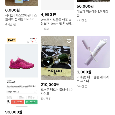
50,000원
6,000원
에스파 위플래쉬 LP 새상
4,990
원
품
새제품] 에스쁘아 워터 스
플래쉬 선 세럼 SPF50+
아토포스 노글루 인조 속
4시간 전
PA+++
눈썹 7-9mm 짧은 A형
4시간 전
아이돌 속눈썹 풀 필요없
・광고
음 원터치 10줄 대용량
3,000원
미개봉) 태그 볼륨 케어 래
쉬 부스터
210,000원
5시간 전
모스콧 램토쉬 플래쉬 49
사이즈
5시간 전
99,000원