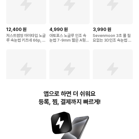
12,400
원
4,990
원
3,990
원
저스트썸띵 마이타입 노글
아토포스 노글루 인조 속
Sevenmoon 3초 풀 필
루 속눈썹 키츠네 66p, 1
눈썹 7-9mm 짧은 A형
요없는 3D인조 속눈썹 세
개, 01 에스프레소 블랙
아이돌 속눈썹 풀 필요없
트 9-11mm 120개
음 원터치 10줄 대용량
앱으로 하면 더 쉬워요
3,000
원
6,500
원
11,700
원
등록, 찜, 결제까지 빠르게!
ROYAI ONE 자연스러운
아토포스 노글루 브라운
스타일홀리 DIY 볼륨 속눈
노글루 속눈썹 대용량 12
언더 속눈썹 5mm 내추럴
썹 셀프연장SET 풍성한
0속 풀없이 붙이는 인조
풀이 필요 없는 가닥 아랫
다발타입
가닥 속눈썹 9-11mm
눈썹 대용량
번개장터(주) 사업자정보, 이용약관 및 기타 법적고지
번개장터㈜는 통신판매중개자이며, 통신판매의 당사자가 아닙니다. 전자상거래 등에서의