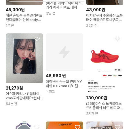
(미개봉)에뛰드 닥터 마스
카라 픽서 퍼펙트 래쉬
45,000원
43,000원
방금 전
해찬 손민수 블루엘리펀트
이치방쿠지 주술회전 스플
앤디플래쉬 안경 andy
래쉬 배틀:RE 후시구로 메
flash
구미 B상 피규어
1분 전
22분 전
46,960
원
아이브원 속눈썹 연장 YY
래쉬 0.07mm C/D컬 전
21,270원
문시술용 전문가용 속눈
・광고
에스파 카리나 위플래쉬
썹, 5개, YY 9-15mm D
130,000원
kms포카판매해요!!윈터
지젤닝닝보넥도명재현성
(255)아식스 노바블라스
54분 전
호리우태산이한운학박지
트5 플래쉬 레드 에도 퍼
훈앨범
플
2시간 전