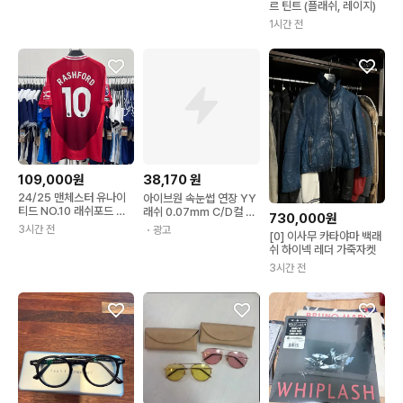
르 틴트 (플래쉬, 레이지)
1시간 전
109,000원
38,170
원
24/25 맨체스터 유나이
아이브원 속눈썹 연장 YY
티드 NO.10 래쉬포드 유
래쉬 0.07mm C/D컬 전
730,000원
니폼
문시술용 전문가용 속눈
3시간 전
・광고
[0] 이사무 카타야마 백래
썹, 4개, YY 9-15mm D
쉬 하이넥 레더 가죽자켓
3시간 전