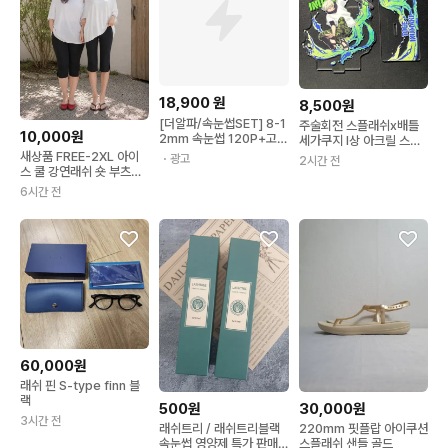
18,900
원
8,500원
[더알파/속눈썹SET] 8-1
주술회전 스플래쉬x배틀
10,000원
2mm 속눈썹 120P+고정
세가쿠지 I상 아크릴 스탠
핀셋+접착제+리무버, 4in
드 이누마키 토게
새상품 FREE-2XL 아이
・광고
2시간 전
1, 1개, 내추럴
스 쿨 강연래쉬 숏 부츠컷
팬츠 바지 빅사이즈 가능
6시간 전
60,000원
래쉬 핀 S-type finn 블
랙
500원
30,000원
3시간 전
래쉬트리 / 래쉬트리블랙
220mm 핏플랍 아이쿠션
속눈썹 영양제 특가 판매
스플래쉬 샌들 골드