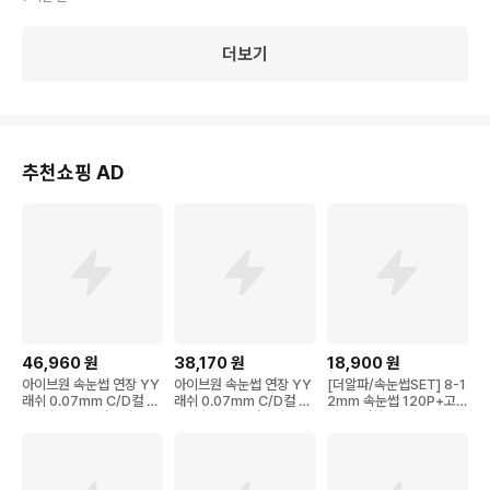
더보기
추천쇼핑 AD
46,960
원
38,170
원
18,900
원
아이브원 속눈썹 연장 YY
아이브원 속눈썹 연장 YY
[더알파/속눈썹SET] 8-1
래쉬 0.07mm C/D컬 전
래쉬 0.07mm C/D컬 전
2mm 속눈썹 120P+고정
문시술용 전문가용 속눈
문시술용 전문가용 속눈
핀셋+접착제+리무버, 4in
썹, 5개, YY 9-15mm D
썹, 4개, YY 9-15mm D
1, 1개, 내추럴