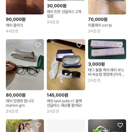
30,000원
래쉬 틴트 선글라스 2개
일괄
90,000원
70,000원
2시간 전
래쉬 클라크
위플래쉬 ost lp
4시간 전
3시간 전
3,000원
태그 볼륨 케어 래쉬 부스
터 속눈썹 영양제 (미사용
새제품)
2시간 전
80,000원
145,000원
래쉬 안경테 팝니다
래쉬 lash jude c1 블랙
marlon grn
선글라스 새상품 팔아요!
2시간 전
2시간 전