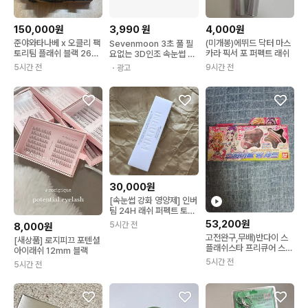
150,000원
3,990
원
4,000원
준야와타나베 x 오클리 팩
(미개봉)에뛰드 닥터 마스
Sevenmoon 3초 풀 필
토리팀 플래쉬 블랙 265
카라 픽서 포 퍼펙트 래쉬
요없는 3D인조 속눈썹 세
꼼데가르송
트 9-11mm 120개
5시간 전
9시간 전
・광고
30,000원
[속눈썹 강화 영양제] 인버
팀 24H 래쉬 퍼펙트 토닉
세럼
53,200원
5시간 전
8,000원
고전완구,무배)반다이 스
[새상품] 로지피끄 포텐셜
플래쉬스타 프리큐어 스파
아이래쉬 12mm 블랙
이럴 링세트 작동완구
5시간 전
5시간 전