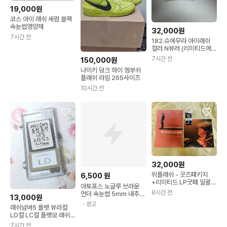
19,000원
코스 아이 래쉬 세럼 블랙
속눈썹영양제
32,000원
7시간 전
182.슈에무라 아이래쉬
컬러 N뷰러 (리미티드에디
션)
7시간 전
150,000원
나이키 덩크 하이 엠부쉬
플래쉬 라임 265사이즈
10시간 전
32,000원
위플래쉬 - 굿즈패키지
6,500
원
+리미티드 LP굿패 일괄
아토포스 노글루 브라운
판매
8시간 전
언더 속눈썹 5mm 내추럴
13,000원
풀이 필요 없는 가닥 아랫
・광고
래쉬넘버5 플랫 뷰러컬
눈썹 대용량
LD컬 LC컬 플랫모 래쉬
NO5플랫모 믹스
7시간 전