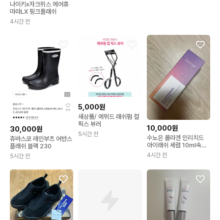
나이키x자크뮈스 에어휴
마라LX 핑크플래쉬
4시간 전
5,000원
새상품/ 에뛰드 래쉬펌 컬
픽스 뷰러
10,000원
30,000원
5시간 전
수노은 콜라겐 인리치드
츄바스코 레인부츠 어반스
아이래쉬 세럼 10ml속눈
플래쉬 블랙 230
썹영양제
4시간 전
5시간 전