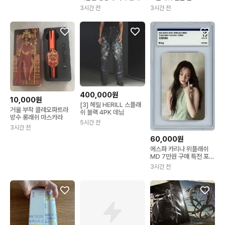
합니다 !
3시간 전
3시간 전
400,000원
10,000원
[3] 헤릴 HERILL 스플래
거울 부착 클레오파트라
쉬 블랙 4PK 데님
방수 롱래쉬 마스카라
5시간 전
3시간 전
60,000원
에스파 카리나 위플래쉬
MD 7만원 구매 특전 포카
brg10
3시간 전