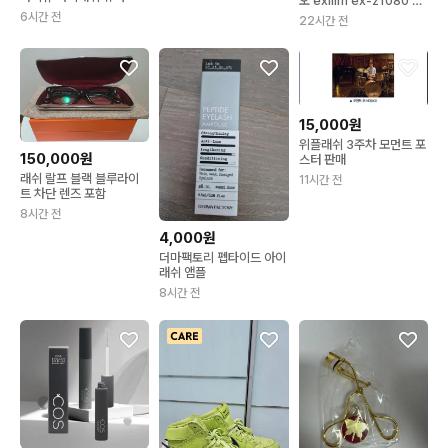
오 exilim ex-z1080 디
지털카메라
6시간 전
22시간 전
15,000원
위플래쉬 3주차 모먼트 포
150,000원
스터 판매
래쉬 랄프 블랙 블루라이
11시간 전
트 차단 렌즈 포함
8시간 전
4,000원
더마팩토리 펩타이드 아이
래쉬 앰플
8시간 전