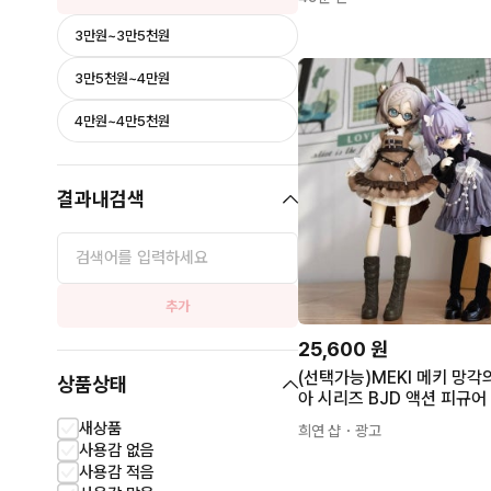
3만원~3만5천원
3만5천원~4만원
4만원~4만5천원
결과내검색
추가
25,600
원
(선택가능)MEKI 메키 망각
상품상태
아 시리즈 BJD 액션 피규어
새상품
희연 샵
・광고
사용감 없음
사용감 적음