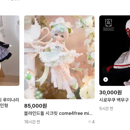
30,000원
의 루미나리
 인형
85,000원
5시간 전
블라인드돌 시크릿 come4free minty 민티 3세대 랜덤구관 bjd
18시간 전
4