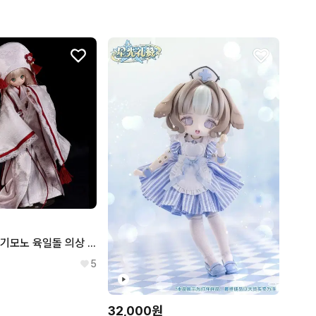
시로무쿠 백무구 기모노 육일돌 의상 azone 아존 오비츠 랜덤구관
5
32,000원