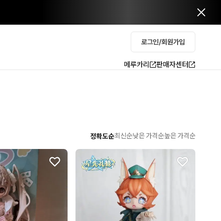
로그인/회원가입
메루카리
판매자센터
최신순
낮은 가격순
높은 가격순
정확도순