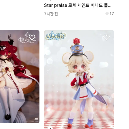
Star praise 로셰 세인트 버나드 풀박스 강아지 간호사 MJD 랜덤구관 블라인드 박스 돌
7시간 전
17