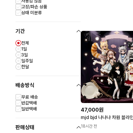
사용감 많음
고장/파손 상품
상태 미분류
기간
전체
1일
3일
일주일
한달
배송방식
무료 배송
반값택배
일반택배
47,000원
18시간 전
판매상태