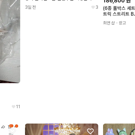
186,800
원
3일 전
3
(6종 풀박스 세트
트릭 스트리트 B
피규어
희연 샵
・광고
11