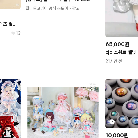
팝마트코리아 공식 스토어
・광고
BJD 육일돌 블라인드 돌 사이즈 딸기 스탠드 지지대 랜덤구관 오비츠
13
65,000원
21시간 전
10,000원