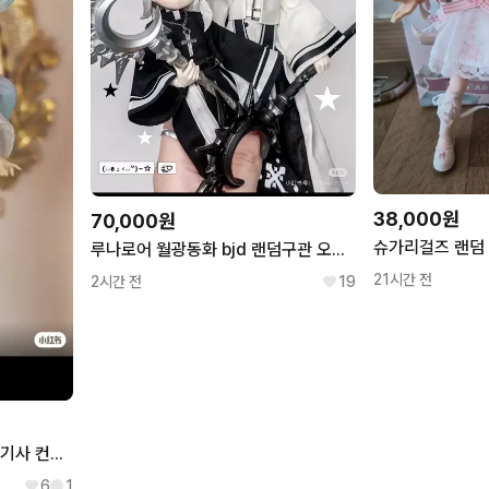
38,000원
70,000원
루나로어 월광동화 bjd 랜덤구관 오비츠 블라인드돌 이색
21시간 전
2시간 전
19
Star praise 프리즘 유니콘 기사 컨셉 풀박스 MJD 랜덤구관 블라인드 박스 돌
6
1