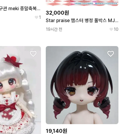
블라인드돌 랜덤구관 meki 종말축복 시크릿 Order
32,000원
1
Star praise 햄스터 병정 풀박스 MJD 랜덤구관 블라인드 박스 돌
19시간 전
10
19,140원