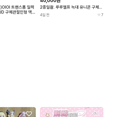
40,000원
)OIOI 트랜스폼 일렉
2종일괄. 루루엘프 늑대 유니콘 구체관절인형 블라인드돌 랜덤렌덤 구관
JD 구체관절인형 액션
4일 전
7