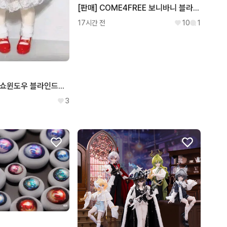
[판매] COME4FREE 보니바니 블라인드돌 MJD BJD 랜덤구관 육일돌 현물 분할 커스텀용
17시간 전
10
1
bjd 스위트 벨벳 쇼윈도우 블라인드돌 랜덤 구관 인형 구체관절인형 피규어 판매합니다
3