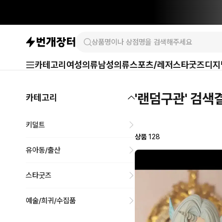
카테고리
여성의류
남성의류
스포츠/레저
스타굿즈
디지
'랜덤구관' 검색
카테고리
키덜트
상품
128
유아동/출산
스타굿즈
예술/희귀/수집품