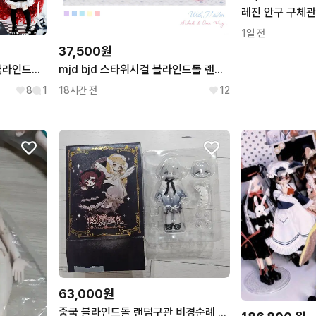
1일 전
37,500원
bjd 스위트 벨벳 쇼윈도우 블라인드돌 랜덤 구관 인형 구체관절인형 피규어
mjd bjd 스타위시걸 블라인드돌 랜덤 구관 인형 구체관절인형 피규어
8
1
18시간 전
12
63,000원
중국 블라인드돌 랜덤구관 비경순례 유유 급처합니다