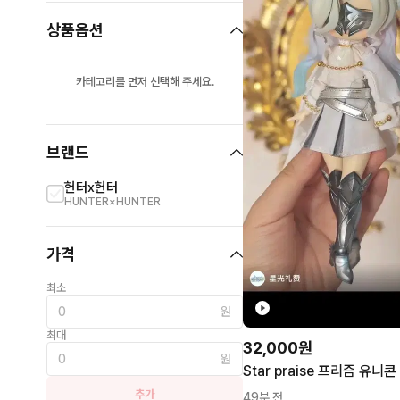
상품옵션
카테고리를 먼저 선택해 주세요.
브랜드
헌터x헌터
HUNTER×HUNTER
가격
최소
원
최대
32,000원
원
추가
49분 전