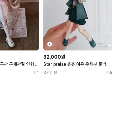
32,000원
슈가리걸즈 랜덤 구관 구체관절 인형 bjd
Star praise 츄츄 여우 우체부 풀박스 MJD 랜덤구관 블라인드 박스 돌
1
3시간 전
5