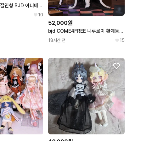
레진 안구 구체관절인형 BJD 아니메 2차원 MDD DD MSD SD USD 20mm 18mm 16mm 14mm 12mm 10mm 8mm 랜덤구관
10
52,000원
bjd COME4FREE 니루로이 환계동조 블라인드돌 랜덤 구관 인형 구체관절인형 피규어
18시간 전
15