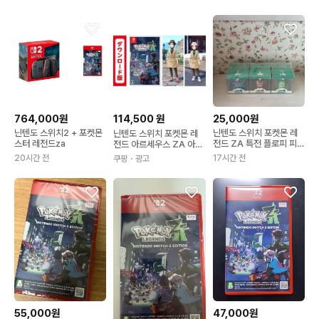
764,000원
114,500
원
25,000원
닌텐도 스위치2 + 포켓몬
닌텐도 스위치 포켓몬 레
닌텐도 스위치 포켓몬 레
스터 레전드za
전드 ZA 특전 플로피 피규
전드 아르세우스 ZA 아마
어 키링
존 오리지널 특전 있음 스
20시간 전
17시간 전
쿠팡
・광고
위치 2 2) 패키지 버전
55,000원
47,000원