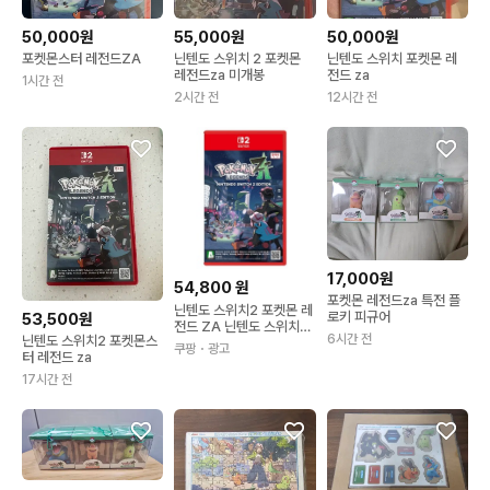
50,000원
55,000원
50,000원
포켓몬스터 레전드ZA
닌텐도 스위치 2 포켓몬
닌텐도 스위치 포켓몬 레
레전드za 미개봉
전드 za
1시간 전
2시간 전
12시간 전
17,000원
54,800
원
포켓몬 레전드za 특전 플
닌텐도 스위치2 포켓몬 레
로키 피규어
53,500원
전드 ZA 닌텐도 스위치2
6시간 전
닌텐도 스위치2 포켓몬스
에디션 NXS-P-ALZLB
쿠팡
・광고
터 레전드 za
(KOR)
17시간 전