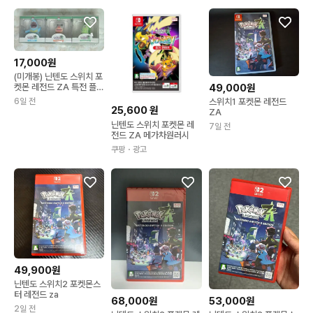
17,000원
(미개봉) 닌텐도 스위치 포
켓몬 레전드 ZA 특전 플로
49,000원
피 피규어 스타팅 세트
6일 전
스위치1 포켓몬 레전드
25,600
원
ZA
닌텐도 스위치 포켓몬 레
7일 전
전드 ZA 메가차원러시
쿠팡
・광고
49,900원
닌텐도 스위치2 포켓몬스
터 레전드 za
68,000원
53,000원
2일 전