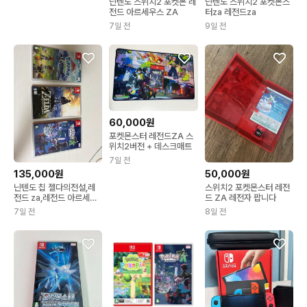
닌텐도 스위치2 포켓몬 레
닌텐도 스위치2 포켓몬스
전드 아르세우스 ZA
터za 레전드za
7일 전
9일 전
60,000원
포켓몬스터 레전드ZA 스
위치2버전 + 데스크매트
7일 전
135,000원
50,000원
닌텐도 칩 젤다의전설,레
스위치2 포켓몬스터 레전
전드 za,레전드 아르세우
드 ZA 레전자 팝니다
스
7일 전
8일 전