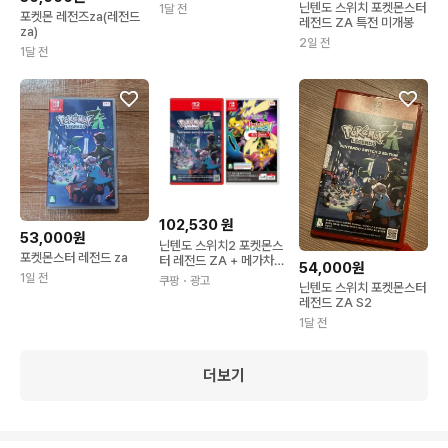
닌텐도 스위치 포켓몬스터
1달 전
포켓몬 레전즈za(레전드
레전드 ZA 특전 미개봉
za)
2일 전
1달 전
102,530
원
53,000원
닌텐도 스위치2 포켓몬스
포켓몬스터 레전드 za
터 레전드 ZA + 메가차원
54,000원
러시 포켓몬ZA
1일 전
쿠팡
・광고
닌텐도 스위치 포켓몬스터
레전드 ZA S2
1달 전
더보기