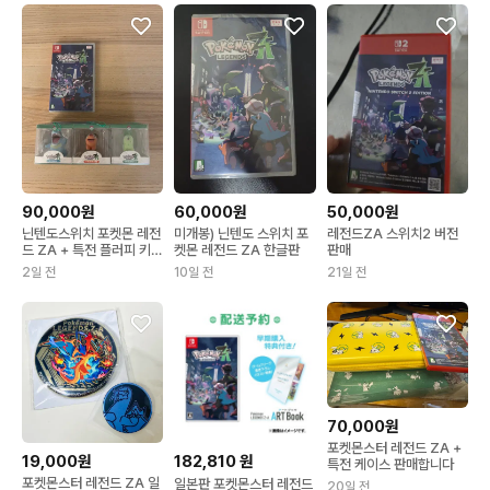
90,000원
60,000원
50,000원
닌텐도스위치 포켓몬 레전
미개봉) 닌텐도 스위치 포
레전드ZA 스위치2 버전
드 ZA + 특전 플러피 키링
켓몬 레전드 ZA 한글판
판매
세트
2일 전
10일 전
21일 전
70,000원
포켓몬스터 레전드 ZA +
19,000원
182,810
원
특전 케이스 판매합니다
포켓몬스터 레전드 ZA 일
일본판 포켓몬스터 레전드
20일 전