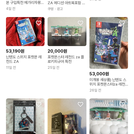
본 구입특전 메가리자몽
ZA 에디션 아트북포함 닌
메가리자돈 금박캔뱃지 포
텐도스위치 포켓몬 LEGE
4일 전
쿠팡
・광고
켓몬센터 가챠 코인 동전
NDS ZA 포켓몬레전드Z
드닐레이브
A 아트북특전 포함(+195
00) 일반국제배송(7~8
일)
53,190원
20,000원
닌텐도 스위치 포켓몬 레
포켓몬스터 레전드 za 플
전드 ZA
로키피규어 특전
11일 전
25일 전
53,000원
미개봉 새상품) 닌텐도 스
위치 포켓몬스터za 레전
드za
26일 전