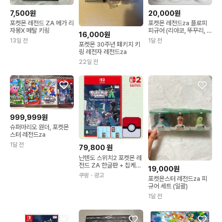
7,500원
20,000원
포켓몬 레전드 ZA 메가 리
포켓몬 레전드za 플로피
자몽X 메탈 키링
피규어 (리아코, 뚜꾸리, 치
16,000원
코리타)
13일 전
1달 전
포켓몬 30주년 패키지 키
링 레전자 레전드za
22일 전
999,999원
슈퍼마리오 원더, 포켓몬
스터 레전드za
1달 전
79,800
원
닌텐도 스위치2 포켓몬 레
전드 ZA 한글판 + 칩케이
19,000원
스 12P 타이틀+칩케이스
쿠팡
・광고
포켓몬스터 레전드za 피
규어 세트 (일괄)
1달 전