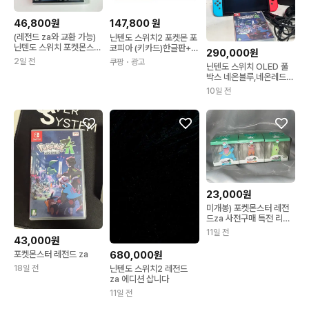
46,800원
147,800
원
(레전드 za와 교환 가능)
닌텐도 스위치2 포켓몬 포
닌텐도 스위치 포켓몬스터
코피아 (키카드)한글판+스
290,000원
브릴리언트 다이아몬드 칩
위치 게임타이틀 (S2)포코
2일 전
쿠팡
・광고
닌텐도 스위치 OLED 풀
피아+스위치1용 포켓몬
박스 네온블루,네온레드
레전드 ZA
판매 (+레전드 ZA칩)
10일 전
23,000원
미개봉) 포켓몬스터 레전
드za 사전구매 특전 리아
코 뚜꾸리 치코리타 플러
11일 전
피 피규어 키링
43,000원
포켓몬스터 레전드 za
680,000원
18일 전
닌텐도 스위치2 레전드
za 에디션 삽니다
11일 전