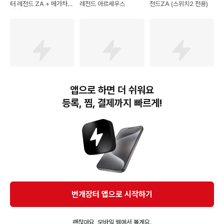
터 레전드 ZA + 메가차원
레전드 아르세우스
전드ZA (스위치2 전용)
러시
앱으로 하면 더 쉬워요
76,200
원
109,000
원
79,800
원
등록, 찜, 결제까지 빠르게!
닌텐도 스위치2 포켓몬 레
닌텐도 스위치2 포켓몬 레
닌텐도 스위치2 포켓몬 레
전드 ZA 한글판 특전 메탈
전드 ZA + DLC 메가차원
전드 ZA 한글판 + 칩케이
키링 포함
러시 + 칩케이스 세트
스 12P
번개장터(주) 사업자정보, 이용약관 및 기타 법적고지
번개장터㈜는 통신판매중개자이며, 통신판매의 당사자가 아닙니다. 전자상거래 등에서의
소비자보호에 관한 법률 등 관련 법령 및 번개장터㈜의 약관에 따라 상품, 상품정보, 거래에 관한 책임은
개별 판매자에게 귀속하고, 번개장터㈜는 원칙적으로 회원간 거래에 대하여 책임을 지지 않습니다.
다만, 번개장터㈜가 직접 판매하는 상품에 대한 책임은 번개장터㈜에게 귀속합니다.
Ⓒ Bungaejangter Inc. all rights reserved.
번개장터 앱으로 시작하기
APP 다운로드
괜찮아요, 모바일 웹에서 볼게요.