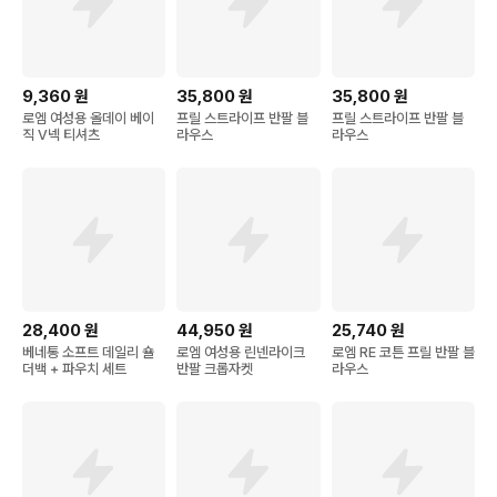
9,360
원
35,800
원
35,800
원
로엠 여성용 올데이 베이
프릴 스트라이프 반팔 블
프릴 스트라이프 반팔 블
직 V넥 티셔츠
라우스
라우스
28,400
원
44,950
원
25,740
원
베네통 소프트 데일리 숄
로엠 여성용 린넨라이크
로엠 RE 코튼 프릴 반팔 블
더백 + 파우치 세트
반팔 크롭자켓
라우스