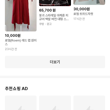
30,000원
65,700
원
로엠 트위드자켓
붕괴 스타레일 아케론 피
규어 백발 버전 대형 스태
17시간 전
츄 굿즈 30cm 1개
쿠팡
・광고
10,000원
로엠(Roem) 레드 랩 원피
스
23시간 전
더보기
추천쇼핑 AD