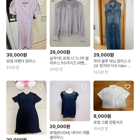
26,000원
30,000원
29,000원
실착1회.로엠 시그니처 블
로엠 라벤더 원피스
자라 블루 데님 원피스 S
라우스 55사이즈.라벤더
26 청치마 미쏘 h&m 에
2시간 전
색상
2시간 전
이치엔엠 치마 스커트 여
12시간 전
행룩 휴가룩 에잇세컨즈
탑텐 유니클로 포에버21
로엠
8,000원
로엠 크롭 반팔셔츠
20,000원
10시간 전
로엠(ROEM) 네이비 여름
블라우스
20,000원