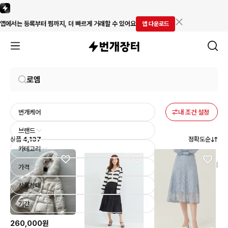
앱에서는 등록부터 찜까지, 더 빠르게 거래할 수 있어요
앱 다운로드
번개케어
내 조건 설정
브랜드
상품
4,137
정확도순
카테고리
가격
상품상태
기간
260,000원