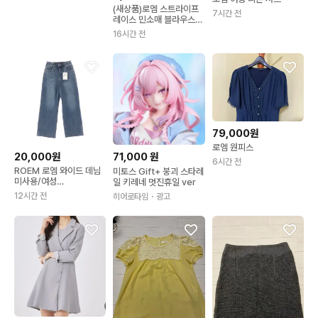
(새상품)로엠 스트라이프
7시간 전
레이스 민소매 블라우스
55
16시간 전
79,000원
로엠 원피스
20,000원
71,000
원
6시간 전
ROEM 로엠 와이드 데님
미토스 Gift+ 붕괴 스타레
미사용/여성
일 키레네 멋진휴일 ver
67/TTLAXC2020
12시간 전
히어로타임
・광고