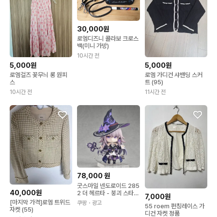
30,000원
로엠디즈니 콜라보 크로스
백(미니 가방)
10시간 전
5,000원
5,000원
로엠걸즈 꽃무늬 롱 원피
로엠 가디건 샤밴딩 스커
스
트 (95)
10시간 전
11시간 전
78,000
원
굿스마일 넨도로이드 285
40,000원
2 더 헤르타 - 붕괴 스타레
7,000원
일 1개
[마지막 가격]로엠 트위드
쿠팡
・광고
55 roem 펀칭레이스 가
자켓 (55)
디건 자켓 정품