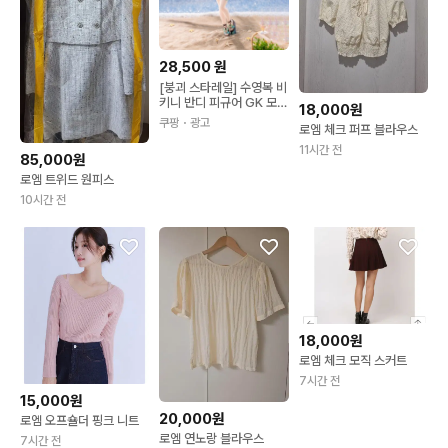
28,500
원
[붕괴 스타레일] 수영복 비
키니 반디 피규어 GK 모델
18,000원
모형 장식 붕스 굿즈 25c
쿠팡
・광고
로엠 체크 퍼프 블라우스
m 반디 수영복
11시간 전
85,000원
로엠 트위드 원피스
10시간 전
18,000원
로엠 체크 모직 스커트
7시간 전
15,000원
20,000원
로엠 오프숄더 핑크 니트
로엠 연노랑 블라우스
7시간 전