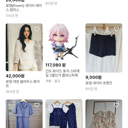
9시간 전
로엠(Roem) 네이비 레이
스 원피스
11시간 전
117,080
원
간도 로이드 붕괴 스타레
일 3월인가 플라스틱제
42,000원
9,000원
쿠팡
・광고
로엠 여성 블라우스 화이
로엠 네이비 숏팬츠
트
9시간 전
10시간 전