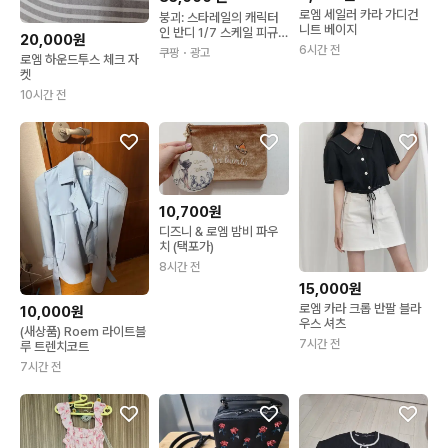
로엠 세일러 카라 가디건
붕괴: 스타레일의 캐릭터
니트 베이지
인 반디 1/7 스케일 피규
20,000원
어 36cm 1개
6시간 전
쿠팡
・광고
로엠 하운드투스 체크 자
켓
10시간 전
10,700원
디즈니 & 로엠 밤비 파우
치 (택포가)
8시간 전
15,000원
로엠 카라 크롭 반팔 블라
10,000원
우스 셔츠
(새상품) Roem 라이트블
7시간 전
루 트렌치코트
7시간 전