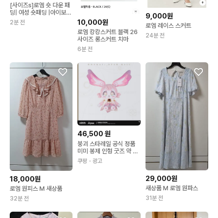
[사이즈s]로엠 숏 다운 패
딩| 여성 숏패딩 |아이보리
9,000원
패딩|숏패딩
10,000원
2분 전
로엠 레이스 스커트
로엠 캉캉스커트 블랙 26
24분 전
사이즈 롱스커트 치마
6분 전
46,500
원
붕괴 스타레일 공식 정품
미미 봉제 인형 굿즈 약 4
0cm
쿠팡
・광고
29,000원
18,000원
새상품 M 로엠 원파스
로엠 원피스 M 새상품
31분 전
32분 전