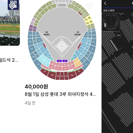
8월 1일 롯데 삼성 1루 내야필드석 2연석
40,000원
8월 1일 삼성 롯데 3루 외야지정석 4연석
4일 전