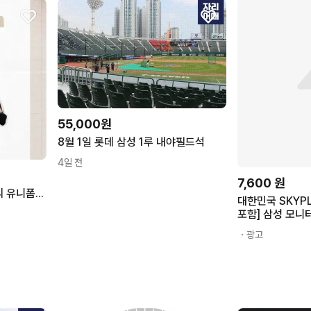
55,000원
8월 1일 롯데 삼성 1루 내야필드석
4일 전
7,600
원
(교환)롯데 펩시 하키티, 클씨 유니폼<->삼성 백만관중100
대한민국 SKYP
포함] 삼성 모니터
환 KC인증
・광고