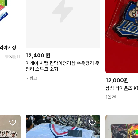
7월 16일(목) 삼성 vs 롯데 외야지정석 RF-5 RF-7구역 6연석
12,400
원
8
11
이케아 서랍 칸막이정리함 속옷정리 옷
정리 스투크 소형
・광고
12,000원
1일 전