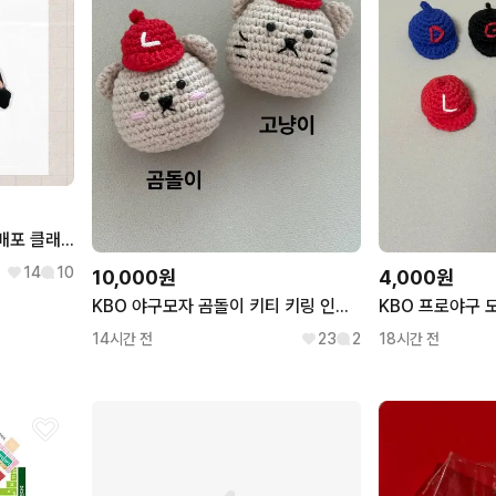
5월24일 삼성vs롯데 경기 배포 클래식 유니폼 판매
14
10
10,000원
4,000원
KBO 야구모자 곰돌이 키티 키링 인형 (랜더스 한화 삼성 기아 롯데
14시간 전
23
2
18시간 전