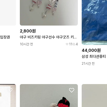
2,800원
 입장권
야구 비즈키링 야구선수 야구굿즈 키링 삼성 기아 롯데
10시간 전
11
4
44,000원
삼성 최다관중티
21시간 전