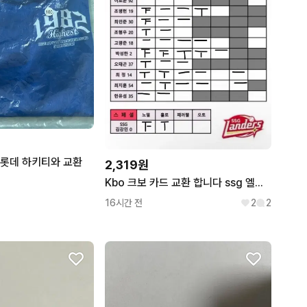
 롯데 하키티와 교환
2,319원
Kbo 크보 카드 교환 합니다 ssg 엘지 한화 롯데 엔씨 크트 삼성 키움 두산 기아
16시간 전
2
2