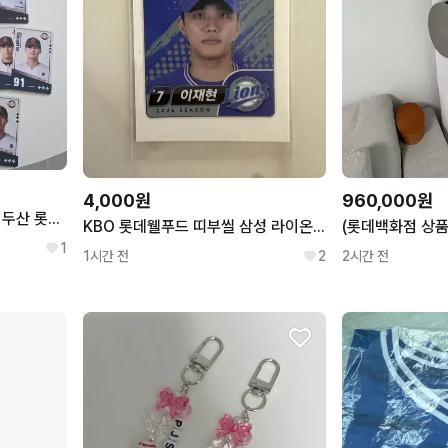
4,000원
960,000원
kbo 팔도비빔면 카드 ( 삼성 두산 롯데 )
KBO 롯데웰푸드 띠부씰 삼성 라이온즈 이재현
1
1시간 전
2
2시간 전