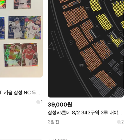
KBO 카드 LG KT 키움 삼성 NC 두산 롯데 SSG
1
39,000원
삼성vs롯데 8/2 343구역 3루 내야상단석A 단석
3일 전
2