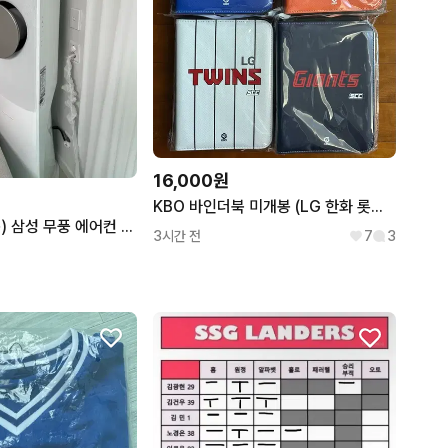
16,000원
KBO 바인더북 미개봉 (LG 한화 롯데 삼성)
(롯데백화점 상품) 삼성 무풍 에어컨 2in1 24년식
3시간 전
7
3