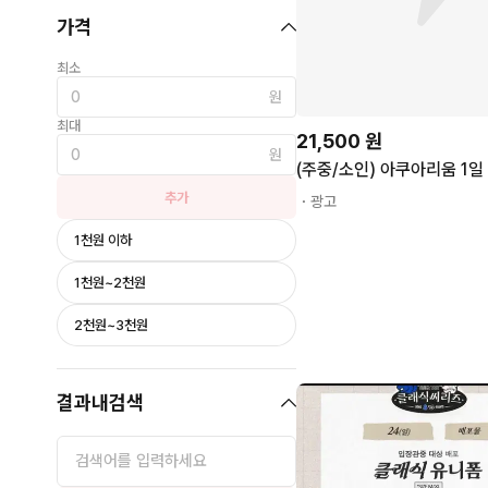
가격
최소
원
최대
21,500
원
원
(주중/소인) 아쿠아리움 1일
추가
・광고
1천원 이하
1천원~2천원
2천원~3천원
결과내검색