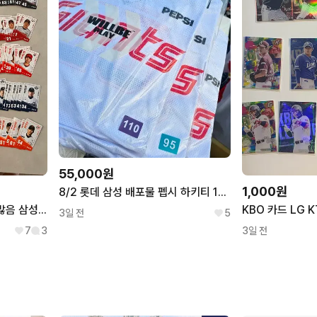
55,000원
1,000원
8/2 롯데 삼성 배포물 펩시 하키티 110 XL
KBO 팔도비빔면 카드 엄청많음 삼성 엘지 kt 기아 ssg 엔씨 롯데 한화 두산 키움
3일 전
5
7
3
3일 전