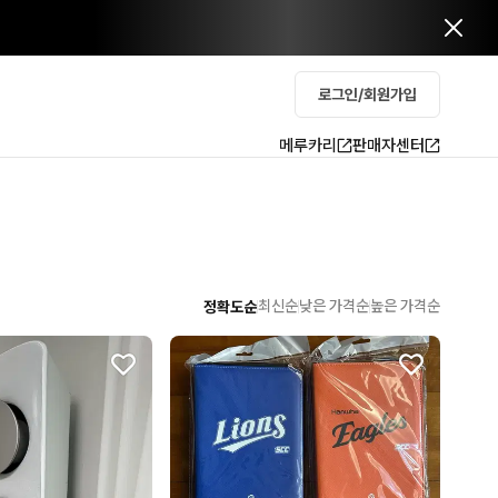
로그인/회원가입
메루카리
판매자센터
최신순
낮은 가격순
높은 가격순
정확도순