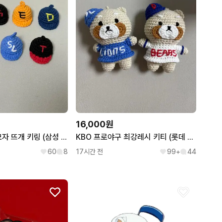
16,000원
KBO 프로야구 모자 뜨개 키링 (삼성 엘지 한화 NC KT 롯데 키움
KBO 프로야구 최강레시 키티 (롯데 엘지 한화 삼성 기아 nc 유니폼
60
8
17시간 전
99+
44