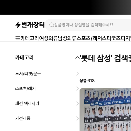
카테고리
여성의류
남성의류
스포츠/레저
스타굿즈
디지
'롯데 삼성' 검
카테고리
도서/티켓/문구
상품
618
스포츠/레저
패션 액세서리
가전제품