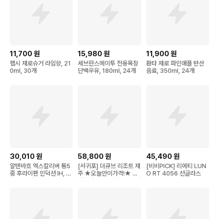
11,700
원
15,980
원
11,900
원
펩시 제로슈거 라임향, 21
세브란스에이투 전용목장
환타 제로 파인애플 탄산
0ml, 30개
단백우유, 180ml, 24개
음료, 350ml, 24개
30,010
원
58,800
원
45,490
원
알텐바흐 엑스칼리버 통5
[서귀포] 더큐브 리조트 제
[비비PICK] 리에티 LUN
중 후라이팬 인덕션 IH, 2
주 ★오늘만이가격!★ 인
O RT 4056 선글라스
8cm, 1개
원추가비용+레이트체크아
웃1시간 무료