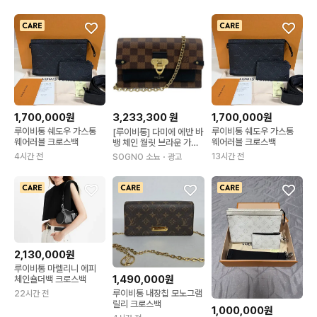
1,700,000원
3,233,300
원
1,700,000원
루이비통 쉐도우 가스통
루이비통 쉐도우 가스통
[루이비통] 다미에 에반 바
웨어러블 크로스백
웨어러블 크로스백
뱅 체인 월릿 브라운 가방
N60221 / TEO
4시간 전
13시간 전
SOGNO 소뇨
・광고
2,130,000원
루이비통 마렐리니 에피
1,490,000원
체인숄더백 크로스백
루이비통 내장칩 모노그램
22시간 전
릴리 크로스백
1,000,000원