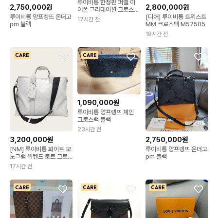
루이비통 한정판 퍼렐 이
2,750,000원
2,800,000원
어폰 그라데이션 크로스백
(새상품)
루이비통 앙프렝뜨 온더고
[디어] 루이비통 트위스트
17시간 전
pm 블랙
MM 크로스백 M57505
18시간 전
1,090,000원
루이비통 앙프렝뜨 체인
크로스백 블랙
AD
23시간 전
3,200,000원
2,750,000원
[NM] 루이비통 화이트 모
루이비통 앙프렝뜨 온더고
노그램 위켄드 토트 크로
pm 블랙
스백
17시간 전