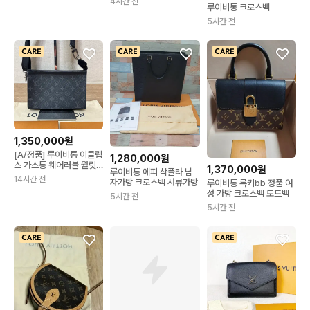
4시간 전
루이비통 크로스백
5시간 전
1,350,000원
[A/정품] 루이비통 이클립
1,280,000원
스 가스통 웨어러블 월릿
1,370,000원
루이비통 에피 삭플라 남
크로스백
14시간 전
자가방 크로스백 서류가방
루이비통 록키bb 정품 여
성 가방 크로스백 토트백
5시간 전
5시간 전