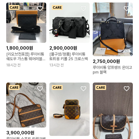
1,800,000원
2,900,000원
AD
[리오브전포점] 루이비통
[풀구성/정품] 루이비통
쉐도우 가스통 웨어러블
토뤼옹 키폴 25 크로스백
2,750,000원
크로스백
18시간 전
13시간 전
루이비통 앙프렝뜨 온더고
pm 블랙
3,900,000원
루이비통 소프트 트렁크백