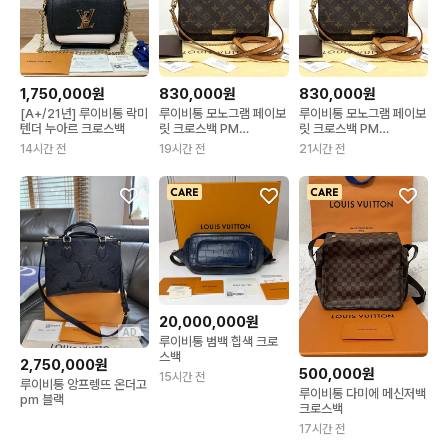
1,750,000원
830,000원
830,000원
[A+/21년] 루이비통 락미
루이비통 모노그램 페이보
루이비통 모노그램 페이보
텐더 누아르 크로스백
릿 크로스백 PM
릿 크로스백 PM
(M40717)
(M40717)
14시간 전
19시간 전
21시간 전
20,000,000원
AD
루이비통 범백 힙색 크로
스백
2,750,000원
500,000원
15시간 전
루이비통 앙프렝뜨 온더고
루이비통 다미에 메신저백
pm 블랙
크로스백
17시간 전