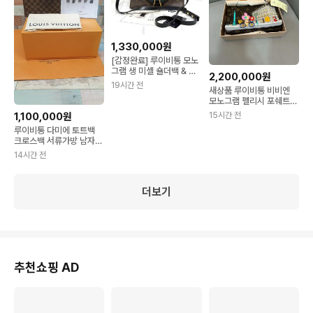
1,330,000원
[감정완료] 루이비통 모노
그램 생 미셸 숄더백 & 크
2,200,000원
로스백
19시간 전
새상품 루이비통 비비엔
모노그램 펠리시 포쉐트
크로스백
15시간 전
1,100,000원
루이비통 다미에 토트백
크로스백 서류가방 남자가
방
14시간 전
더보기
추천쇼핑 AD