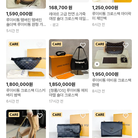
168,700
원
1,250,000원
1,590,000원
루이비통 크로스백 마이락
레아르 고급 천연 소가죽
미 체인백
여성 숄더 크로스백 데일
루이비통 탬버린 템버린
리 정품 핸드백
숄더백 루이비통 원형 가
6시간 전
・광고
방 크로스백 정품
5시간 전
1,950,000원
루이비통 마비옹 크로스백
1,800,000원
1,850,000원
판매
루이비통 크로스백 디스커
[정품/OS] 루이비통 에피
8시간 전
버리 범백
마렐 숄더 크로스백
6시간 전
17시간 전