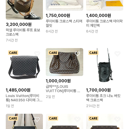
1,750,000원
1,400,000원
루이비통 크로스백 스티머
루이비통 크로스백 마이락
3,200,000원
월릿
미 체인백
럭셜 루이비통 루프 호보
6시간 전
6시간 전
크로스백
7시간 전
1,000,000원
급처**[LOUIS
1,485,000원
1,700,000원
VUITTON]루이비통 가
방 루이비통백 루이비똥
Louis Vuitton(루이비
루이비통 초크 나노 버킷
2일 전
토트백 크로스백 빅백 큰
통) N40350 다미에 그라
백 크로스백
가방 보부상 엄마 명품백
파이트 캔버스 디스트릭트
1일 전
21시간 전
MM 메신저 크로스백
MEP95038LV