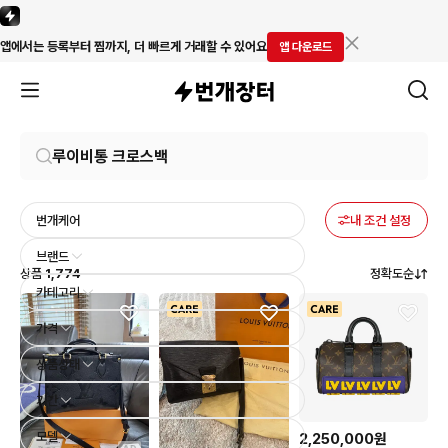
앱에서는 등록부터 찜까지, 더 빠르게 거래할 수 있어요
앱 다운로드
번개케어
내 조건 설정
브랜드
상품
1,774
정확도순
카테고리
가격
상품상태
기간
모델
2,250,000원