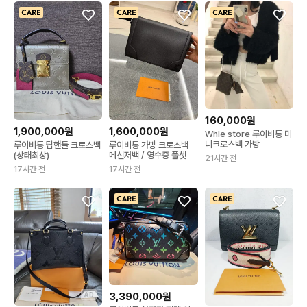
160,000원
1,900,000원
1,600,000원
Whle store 루이비통 미
니크로스백 가방
루이비통 탑핸들 크로스백
루이비통 가방 크로스백
(상태최상)
메신저백 / 영수증 풀셋
21시간 전
17시간 전
17시간 전
3,390,000원
AD