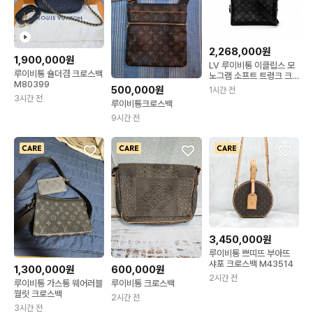
2,268,000원
1,900,000원
LV 루이비통 이클립스 모
루이비통 숄더겸 크로스백
노그램 소프트 트렁크 크
M80399
로스백 메신저백 블랙
500,000원
1시간 전
3시간 전
루이비통크로스백
9시간 전
3,450,000원
루이비통 쁘띠뜨 부아뜨
샤포 크로스백 M43514
1,300,000원
600,000원
2시간 전
루이비통 가스통 웨어러블
루이비통 크로스백
월릿 크로스백
2시간 전
3시간 전