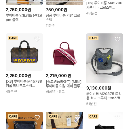
AD
[XS] 루이비통 M45788
키폴 미니크로스백
2,750,000원
750,000원
AFD022530N
48분 전
루이비통 앙프렝뜨 온더고
정품 루이비통 가방 크로
pm 블랙
스백
11분 전
2,250,000원
2,219,000
원
[XS] 루이비통 M45788
[중고명품비아르] [MINI]
키폴 미니크로스백
루이비통 여성 에삐 클루
3,130,000원
AFD022530N
니 토트백 크로스백 미니
48분 전
VIARE
・광고
루이비통 M20875 토리
베리 레드
옹 호보 크루저 크로스백
51분 전