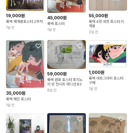
19,000원
55,000원
45,000원
룩백 재개봉포스터 2주차
룩백 4컷 네컷 포스터 미
룩백 포스터
개봉
1달 전
1달 전
2일 전
1,000원
59,000원
룩백 아트그라피 포스터
룩백 원화 포스터 후지노
구매
의 방 전시회 에디션 B3
1달 전
8일 전
35,000원
룩백 메인 포스터
1달 전