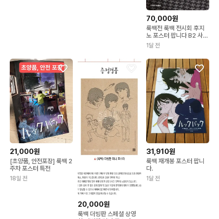
70,000원
룩백전 룩백 전시회 후지
노 포스터 팝니다 B2 사이
즈
1달 전
21,000원
31,910원
[초양품, 안전포장] 룩백 2
룩백 재개봉 포스터 팝니
주차 포스터 특전
다.
18일 전
1달 전
20,000원
룩백 더빙판 스페셜 상영