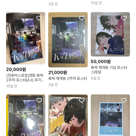
15일 전
3일 전
50,000원
룩백 재개봉 기념 포스터
20,000원
스페셜
21,000원
[전용박스포장]영화 룩백
9일 전
룩백 재개봉 2주차 포스터
2주차 포스터(A3) 후지모
토 타츠키 포스터
4일 전
10일 전