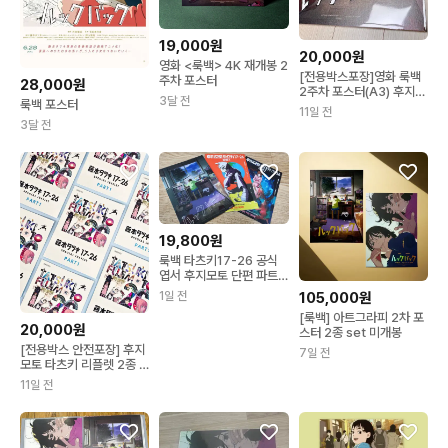
19,000원
20,000원
영화 <룩백> 4K 재개봉 2
[전용박스포장]영화 룩백
주차 포스터
28,000원
2주차 포스터(A3) 후지모
3달 전
룩백 포스터
토 타츠키 포스터
11일 전
3달 전
19,800원
룩백 타츠키17-26 공식
엽서 후지모토 단편 파트1
2 아트그라피포스터
105,000원
1일 전
[룩백] 아트그라피 2차 포
20,000원
스터 2종 set 미개봉
[전용박스 안전포장] 후지
7일 전
모토 타츠키 리플렛 2종 1
세트, 룩백 포스터
11일 전