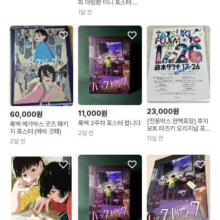
회 더빙판 미니 포스터 팝
니다
1달 전
23,000원
11,000원
60,000원
[전용박스 완벽포장] 후지
룩백 2주차 포스터 팝니다
룩백 메가박스 굿즈 패키
모토 타츠키 오리지널 포
지 포스터 (메박 굿패)
2달 전
스터, 룩백 포스터
11일 전
2달 전