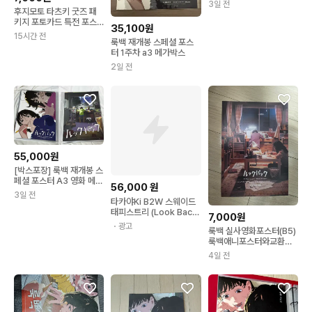
3일 전
후지모토 타츠키 굿즈 패
키지 포토카드 특전 포스
35,100원
터 체인소맨 룩백
15시간 전
룩백 재개봉 스페셜 포스
터 1주차 a3 메가박스
2일 전
55,000원
[박스포장] 룩백 재개봉 스
페셜 포스터 A3 영화 메가
56,000
원
박스 앵콜
3일 전
타카야Ki B2W 스웨이드
태피스트리 (Look Back
7,000원
on MGC)[C5AL41] 타
・광고
룩백 실사영화포스터(B5)
카야키 Takayaki
룩백애니포스터와교환이
나 판매합니다.
4일 전