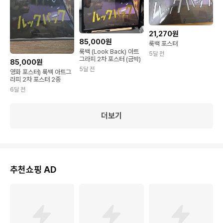
21,270원
85,000원
룩백 포스터
룩백 (Look Back) 아트
5달 전
그라피 2차 포스터 (금박)
85,000원
5달 전
영화 포스터) 룩백 아트그
라피 2차 포스터 2종
6달 전
더보기
추천쇼핑 AD