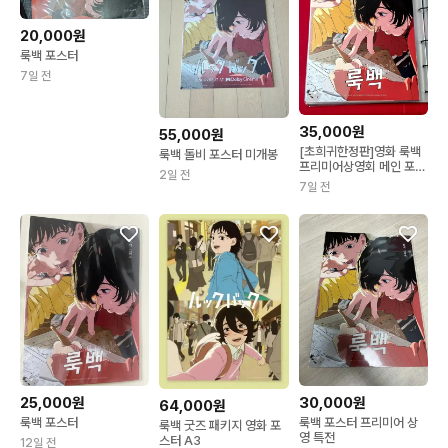
20,000원
룩백 포스터
7일 전
35,000원
55,000원
[초희귀한정판]영화 룩백
룩백 돌비 포스터 미개봉
프리미어상영회 메인 포스
2일 전
터(A3)
7일 전
25,000원
30,000원
64,000원
룩백 포스터
룩백 포스터 프리미어 상
룩백 굿즈 패키지 영화 포
영 특전
스터 A3
12일 전