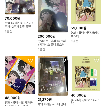
70,000원
룩백 4k 재개봉 포스터 1
주차+2주차 일괄 특전
59,000원
3달 전
영화 <룩백> 굿즈패키지
200,000원
포스터
룩백아트그라피 1차 2차
3달 전
+메가박스 굿패 포스터
6일 전
40,000원
48,000원
21,270원
[삽니다] 룩백 굿즈 (포스
영화 <룩백> 4K 재개봉
터)
룩백 재개봉 포스터 팝니