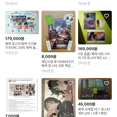
레에다히로카즈
다~
13시간 전
15시간 전
170,000원
룩백 포스터 룩백 굿즈패
키지아트그라피 룩백 돌비
160,000원
메인오리지널메인포스터
17시간 전
3장 일괄) 룩백 아트그라
8,000원
피 1차 포스터 메인 a3 포
스터 스케치북 특전
체인소맨 후지모토타츠키
17시간 전
룩백 포스터, 만화 책갈피,
스토리보드 북, 무비
13시간 전
45,000원
룩백 사계절 PET 포스터
세트 (A5 / 4종 1세트)
7,000원