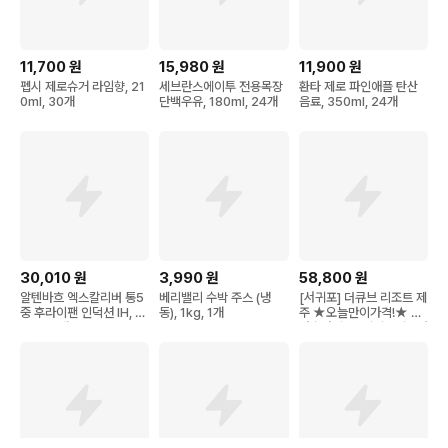
11,700
원
15,980
원
11,900
원
펩시 제로슈거 라임향, 21
세브란스에이투 전용목장
환타 제로 파인애플 탄산
0ml, 30개
단백우유, 180ml, 24개
음료, 350ml, 24개
30,010
원
3,990
원
58,800
원
알텐바흐 엑스칼리버 통5
베리밸리 수박 주스 (냉
[서귀포] 더큐브 리조트 제
중 후라이팬 인덕션 IH, 2
동), 1kg, 1개
주 ★오늘만이가격!★ 인
8cm, 1개
원추가비용+레이트체크아
웃1시간 무료