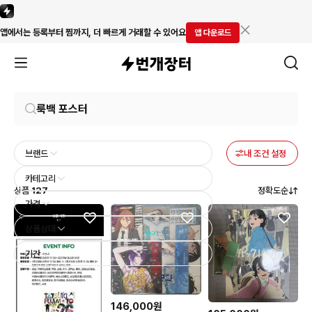
앱에서는 등록부터 찜까지, 더 빠르게 거래할 수 있어요
앱 다운로드
브랜드
내 조건 설정
카테고리
상품
127
정확도순
가격
상품상태
기간
146,000원