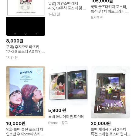
105,000원
일괄) 체인소맨 레제
룩백 굿즈패키지 포스터,
4,5,7,8주차 포스터 및 특
특전및 1차 아트그라피 특
전 (룩백 1주차)
1시간 전
전
5시간 전
8,000원
구매) 후지모토 타츠키
17-26 포스터 A3 체인소
맨 , 룩백
1시간 전
5,900
원
룩백 애니메이션 포스터
frame
・광고
10,000원
20,000원
영화 룩백 특전 포스터 체
룩백 재개봉 기념 2주차
인소맨 후지모토타츠키 고
특전 스페셜 포스터 팝니