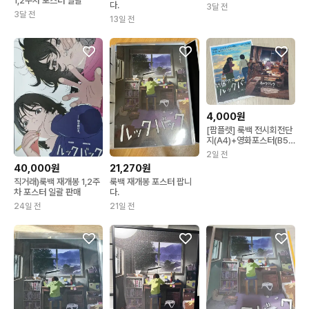
1,2주차 포스터 일괄
다.
3달 전
3달 전
13일 전
4,000원
[팜플렛] 룩백 전시회전단
지(A4)+영화포스터(B5)
(번개톡 부탁드립니다
2일 전
40,000원
21,270원
직거래)룩백 재개봉 1,2주
룩백 재개봉 포스터 팝니
차 포스터 일괄 판매
다.
24일 전
21일 전