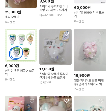
3,500
원
치이카와 푸치치참 미니
60,000원
키링 2P 세트 - 우사기 모
25,000원
삽니다) 9090 갸루 모몽
몽가
바라츄토이샵
・광고
가
호피 모몽가
6시간 전
6시간 전
6,000원
17,650원
먼작귀 우산 피규어 모몽
치이카와 모몽가 투성이
가
16,900원
쿠지 E상 하품 모몽가
6시간 전
일본 퍼레이드 정품 미개
19시간 전
봉) 먼작귀 치이카와 벚꽃
시리즈 인형 키링 모몽가
7시간 전