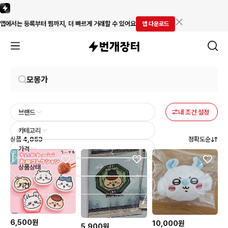
앱에서는 등록부터 찜까지, 더 빠르게 거래할 수 있어요
앱 다운로드
브랜드
내 조건 설정
카테고리
상품
4,853
정확도순
가격
상품상태
기간
6,500원
10,000원
5,900원