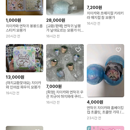
7,200원
치이카와 초매지컬 키라키
라 매지컬 참 모몽가
1,000원
28,000원
16시간 전
치이카와 먼작귀 봉봉드롭
[교환/판매] 먼작귀 날몽
스티커 모몽가
가 날아오르는 모몽가 미
개봉
20시간 전
16시간 전
13,000원
(하치교환찾아요) 치이카
7,000원
와 인어섬 파우치 모몽가
[확정] 치이카와 먼작귀 우
19시간 전
산 피규어 하치와레 쿠리
만쥬 모몽가
4,000원
16시간 전
먼작귀 치이카와 홈베이킹
컵 초콜릿, 초콜렛 가챠 /
모몽가
23시간 전