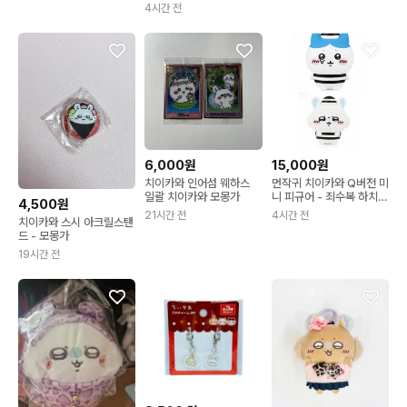
4시간 전
6,000원
15,000원
치이카와 인어섬 웨하스
먼작귀 치이카와 Q버전 미
일괄 치이카와 모몽가
니 피규어 - 죄수복 하치와
4,500원
레 모몽가
21시간 전
4시간 전
치이카와 스시 아크릴스탠
드 - 모몽가
19시간 전