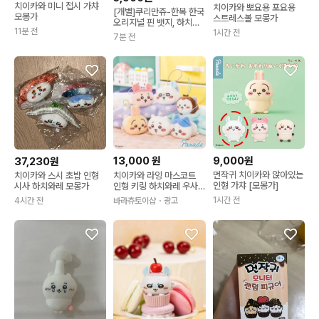
치이카와 미니 접시 가챠
치이카와 뽀요용 포요용
[개별]쿠리만쥬-한복 한국
모몽가
스트레스볼 모몽가
오리지널 핀 뱃지, 하치와
11분 전
레우사기치이카와모몽가
1시간 전
7분 전
13,000
원
9,000원
37,230원
먼작귀 치이카와 앉아있는
치이카와 라잉 마스코트
치이카와 스시 초밥 인형
인형 가챠 [모몽가]
인형 키링 하치와레 우사
시사 하치와레 모몽가
기 풍뎅이 모몽가 카니 일
1시간 전
바라츄토이샵
・광고
4시간 전
본정식수입