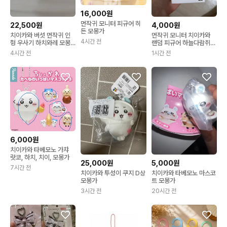
16,000원
먼작귀 모니터 피규어 히
22,500원
4,000원
든 모몽가
치이카와 버섯 먼작귀 인
먼작귀 모니터 치이카와
4시간 전
형 우사기 하치와레 모몽
랜덤 피규어 하늘다람쥐
가
모몽가
4시간 전
1시간 전
6,000원
치이카와 타베모노 가챠
랏코, 하치, 치이, 모몽가
25,000원
5,000원
7시간 전
치이카와 투성이 쿠지 D상
치이카와 타베모노 마스코
모몽가
트 모몽가
3시간 전
20시간 전