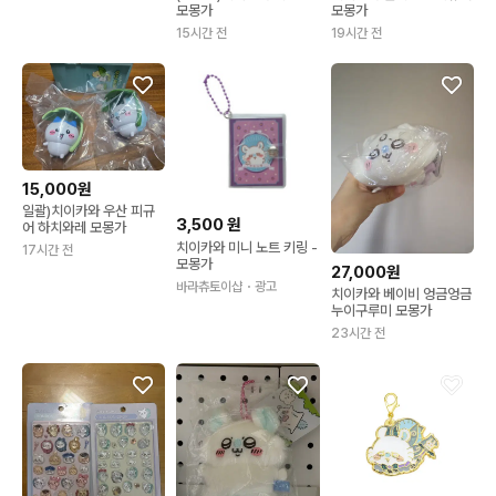
모몽가
모몽가
15시간 전
19시간 전
15,000원
일괄)치이카와 우산 피규
3,500
원
어 하치와레 모몽가
치이카와 미니 노트 키링 -
17시간 전
모몽가
27,000원
바라츄토이샵
・광고
치이카와 베이비 엉금엉금
누이구루미 모몽가
23시간 전