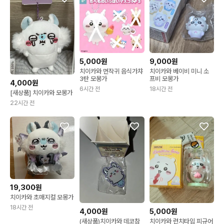
5,000원
9,000원
치이카와 먼작귀 음식가챠
치이카와 베이비 미니 소
3탄 모몽가
프비 모몽가
4,000원
6시간 전
18시간 전
[새상품] 치이카와 모몽가
22시간 전
19,300원
치이카와 초매지컬 모몽가
18시간 전
4,000원
5,000원
(새상품)치이카와 데코참
치이카와 런치타임 피규어