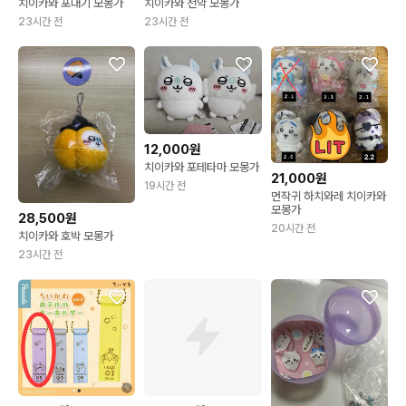
치이카와 포대기 모몽가
치이카와 천악 모몽가
23시간 전
23시간 전
12,000원
치이카와 포테타마 모몽가
21,000원
19시간 전
먼작귀 하치와레 치이카와
모몽가
28,500원
20시간 전
치이카와 호박 모몽가
23시간 전