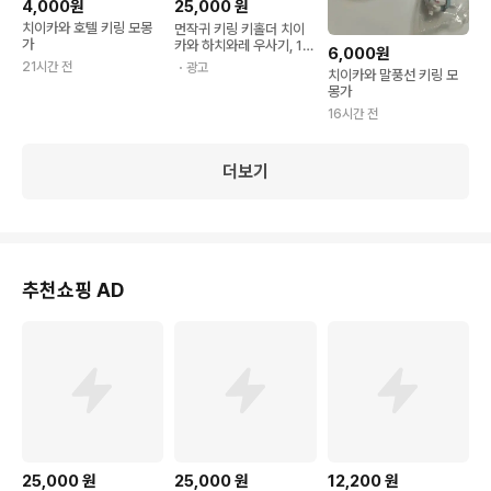
25,000
원
4,000원
치이카와 호텔 키링 모몽
먼작귀 키링 키홀더 치이
가
카와 하치와레 우사기, 1
6,000원
개, 김밥 우사기, 7cm
21시간 전
・광고
치이카와 말풍선 키링 모
몽가
16시간 전
더보기
추천쇼핑 AD
25,000
원
25,000
원
12,200
원