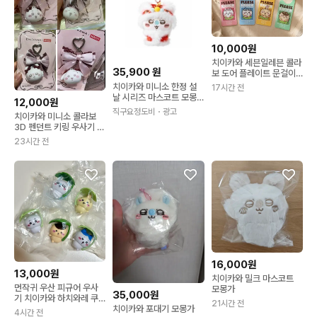
10,000원
치이카와 세븐일레븐 콜라
35,900
원
보 도어 플레이트 문걸이
문고리 쿠리만쥬 모몽가
치이카와 미니소 한정 설
17시간 전
날 시리즈 마스코트 모몽
12,000원
가
직구요정도비
・광고
치이카와 미니소 콜라보
3D 펜던트 키링 우사기 모
몽가 하치와레 개별가
23시간 전
16,000원
13,000원
치이카와 밀크 마스코트
먼작귀 우산 피규어 우사
모몽가
35,000원
기 치이카와 하치와레 쿠
21시간 전
치이카와 포대기 모몽가
리만쥬 모몽가
4시간 전