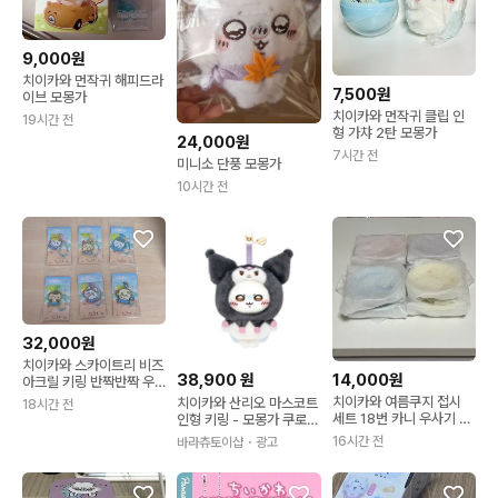
9,000원
치이카와 먼작귀 해피드라
7,500원
이브 모몽가
치이카와 먼작귀 클립 인
19시간 전
형 가챠 2탄 모몽가
24,000원
7시간 전
미니소 단풍 모몽가
10시간 전
32,000원
치이카와 스카이트리 비즈
38,900
원
14,000원
아크릴 키링 반짝반짝 우
사기 쿠리 모몽가
치이카와 여름쿠지 접시
치이카와 산리오 마스코트
18시간 전
세트 18번 카니 우사기 모
인형 키링 - 모몽가 쿠로미
몽가
일본정식수입
16시간 전
바라츄토이샵
・광고