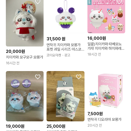
16,000원
31,500
원
일괄)치이카와 타베모노
먼작귀 치이카와 모몽가
가챠 치이카와 하치와레
포켓 과일 시리즈 마스코
20,000원
모몽가
트 인형 키링
18시간 전
코이요마켓
・광고
치이카와 모구모구 모몽가
16시간 전
7,500원
먼작귀 디오라마 모몽가
20시간 전
19,000원
25,000원