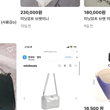
230,000원
180,000원
미닛뮤트 브렛미니
미닛뮤트 브렛 미
(사용감o)
10일 전
9일 전
16,500
원