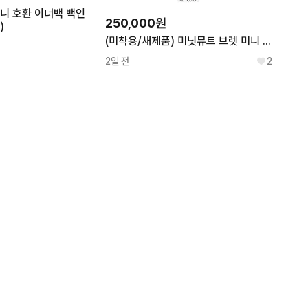
니 호환 이너백 백인
250,000원
)
(미착용/새제품) 미닛뮤트 브렛 미니 블랙 쿨거 일택 무배
2일 전
2