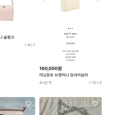
니 솝핑크
4
1
160,000원
미닛뮤트 브렛미니 뮤아이보리
4시간 전
12
2