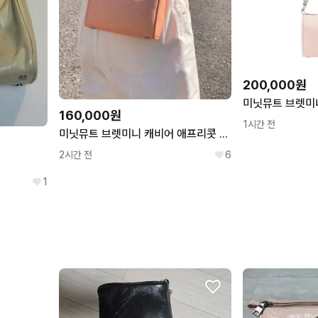
200,000원
미닛뮤트 브렛미
160,000원
1시간 전
미닛뮤트 브렛미니 캐비어 애프리콧 체인 숄더백 크로스백 코랄
2시간 전
6
1