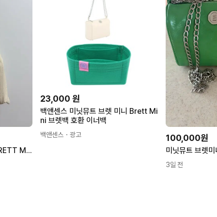
23,000
원
백앤센스 미닛뮤트 브렛 미니 Brett Mi
ni 브렛백 호환 이너백
백앤센스
・광고
100,000원
미닛뮤트 브렛 미니 실버 (BRETT MINI SILVER)
미닛뮤트 브렛미
3일 전