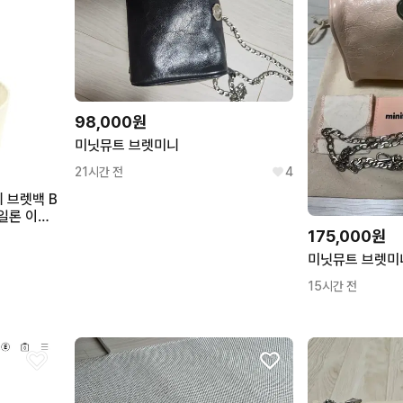
98,000원
미닛뮤트 브렛미니
21시간 전
4
 브렛백 B
나일론 이너
175,000원
미닛뮤트 브렛미
15시간 전