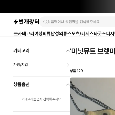
카테고리
여성의류
남성의류
스포츠/레저
스타굿즈
디지
'미닛뮤트 브렛미
카테고리
가방/지갑
상품
129
상품옵션
카테고리를 먼저 선택해 주세요.