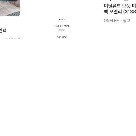
미닛뮤트 브렛 미
백 오넬리 (X138
ONELEE
・광고
인백
13
3
120,000원
미닛뮤트 브렛미니 실버
7일 전
9