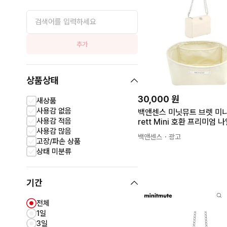
추가
상품상태
30,000
원
새상품
사용감 없음
백앤센스 미닛뮤트 브렛 미니
사용감 적음
rett Mini 호환 프리미엄 
사용감 많음
백
백앤센스
・광고
고장/파손 상품
상태 미분류
기간
전체
1일
3일