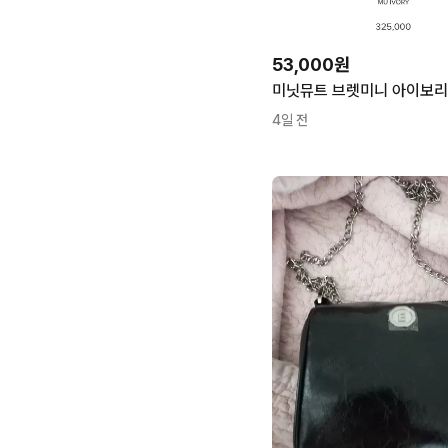
53,000원
미닛뮤트 브렛미니 아이보리 
4일 전