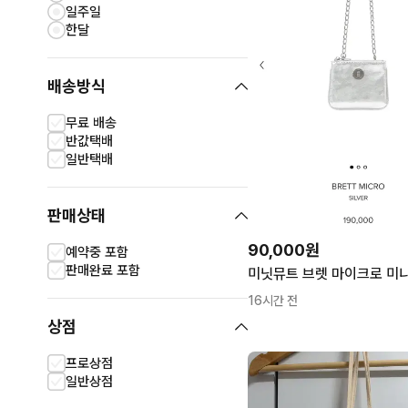
일주일
한달
배송방식
무료 배송
반값택배
일반택배
판매상태
90,000원
예약중 포함
판매완료 포함
16시간 전
상점
프로상점
일반상점