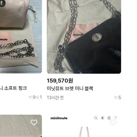
159,570원
니 소프트 핑크
미닛뮤트 브렛 미니 블랙
9
1
13시간 전
5