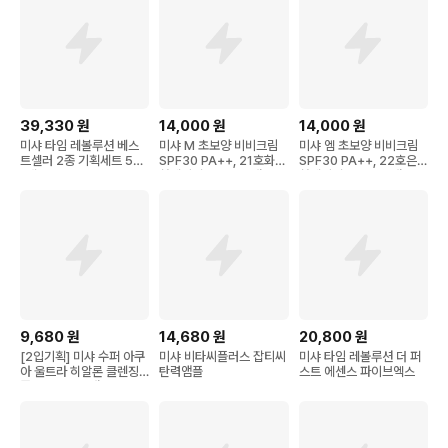
39,330
원
14,000
원
14,000
원
미샤 타임 레볼루션 베스
미샤 M 초보양 비비크림
미샤 엠 초보양 비비크림
트셀러 2종 기획세트 5X,
SPF30 PA++, 21호화사
SPF30 PA++, 22호은은
1세트
한베이지, 50ml, 1개
한베이지, 50ml, 1개
9,680
원
14,680
원
20,800
원
[2입기획] 미샤 수퍼 아쿠
미샤 비타씨플러스 잡티씨
미샤 타임 레볼루션 더 퍼
아 울트라 히알론 클렌징
탄력앰플
스트 에센스 파이브엑스
폼, 200ml, 2개