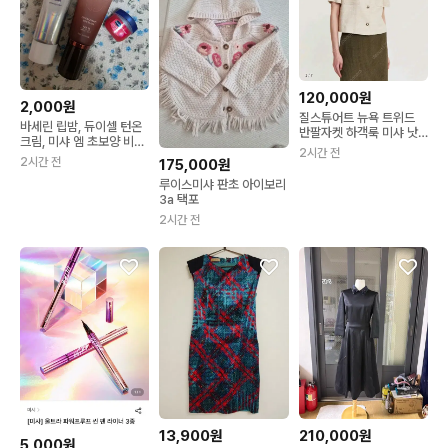
120,000원
2,000원
질스튜어트 뉴욕 트위드
바세린 립밤, 듀이셀 턴온
반팔자켓 하객룩 미샤 낫
크림, 미샤 엠 초보양 비비
띵리튼
2시간 전
크림 23호
2시간 전
175,000원
루이스미샤 판초 아이보리
3a 택포
2시간 전
210,000원
13,900원
5,000원