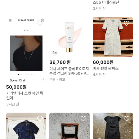
스55 이태리원단
3시간 전
39,760
원
60,000원
미샤 반팔 원피스
미샤 세이프 블록 RX 로지
톤업 선크림 SPF50+ PA
4시간 전
++++ 50ml 4개
쿠팡
・광고
50,000원
키라앤미샤 소켓 체인 목
걸이
3시간 전