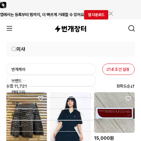
앱에서는 등록부터 찜까지, 더 빠르게 거래할 수 있어요
앱 다운로드
번개케어
내 조건 설정
브랜드
상품
11,721
정확도순
카테고리
가격
상품상태
기간
15,000원