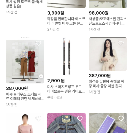
미샤 퀼팅 토트백 블랙(새
상품 같은)
1시간 전
3,900원
98,000원
화장품 판매합니다 에스쁘
새상품)모조에스핀 원피스
아 비벨벳 미샤 코튼 블러
산드로오즈세컨미샤마인
셔 더샘 컨실러 커버 퍼펙
타임에고이스트레니본오
2시간 전
1시간 전
션 트리플 팟 컨실러 페리
브제
페라 팔레트 롬앤 제로 매
트 립스틱
387,000원
2,900
원
하객룩 끝판왕 송혜교 착
장 미샤 금장 더블 원피스
미샤 스머지프루프 우드
387,000원
새상품
아이브로우 펜슬 라이트
1시간 전
미샤 블라우스 스커트 세
브라운 1개
쿠팡
・광고
트 이태리 원단 택새상품
고급핏 하객룩
1시간 전