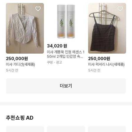
34,020
원
미샤 개똥쑥 진정 에센스 1
50ml 2개입 민감성 속건
250,000원
250,000원
조 수분 세럼 기초 스킨케
쿠팡
・광고
미샤 가디건(새제품)
미샤 럭셔리 나시(새제품)
어 화장품 촉촉한 농축 당
김
5시간 전
5시간 전
더보기
추천쇼핑 AD