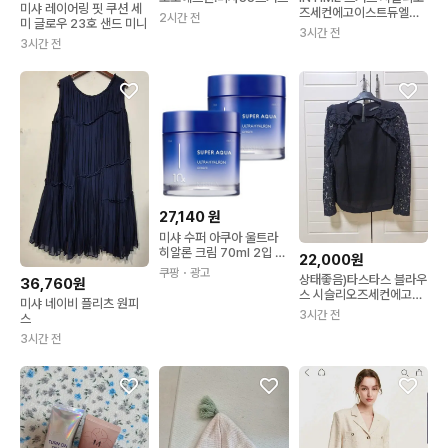
미샤 레이어링 핏 쿠션 세
즈세컨에고이스트듀엘미
2시간 전
미 글로우 23호 샌드 미니
샤sjsj온앤온지컷쥬크레
3시간 전
니본
3시간 전
27,140
원
미샤 수퍼 아쿠아 울트라
히알론 크림 70ml 2입 기
22,000원
획 세트 보습 저자극 데일
쿠팡
・광고
상태좋음)타스타스 블라우
36,760원
리 수분크림 스킨케어 기
스 시슬리오즈세컨에고이
초 화장품 촉촉한 끈적임
미샤 네이비 플리츠 원피
스트듀엘미샤sjsj온앤온
없는
3시간 전
스
보브지컷헤지스
3시간 전