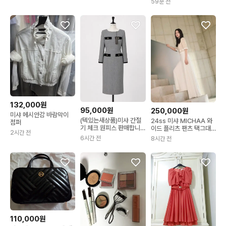
59분 전
132,000원
95,000원
250,000원
미샤 메시안감 바람막이
(텍있는새상품)미샤 간절
24ss 미샤 MICHAA 와
점퍼
기 체크 원피스 판매합니
이드 플리츠 팬츠 택그대
2시간 전
다
로 새상품 5사이즈
6시간 전
8시간 전
110,000원