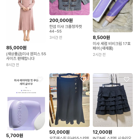
200,000원
한섬 미샤 크롭청자켓
44~55
8,500원
3시간 전
미샤 세럼 비비크림 17호
85,000원
페어 (새제품)
(새상품급)미샤 원피스 55
2시간 전
사이즈 판매합니다
8시간 전
50,000원
12,000원
5,700원
모조에스핀.미샤55스커트
INTIME 스커트 시슬리오