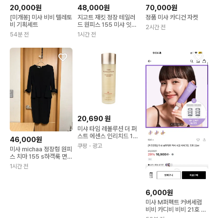
20,000원
48,000원
70,000원
[미개봉] 미샤 비비 텔레토
지고트 재킷 정장 테일러
정품 미샤 카디건 자켓
비 기획세트
드 원피스 155 미샤 잇미
2시간 전
샤 샤틴 치마 케네스레이
54분 전
1시간 전
디 하객룩 결혼식룩 면접
스커트 치마
20,690
원
미샤 타임 레볼루션 더 퍼
스트 에센스 인리치드 15
46,000원
0ml 1개
쿠팡
・광고
미샤 michaa 정장형 원피
스 치마 155 s하객룩 면접
룩 결혼식룩 미디 원피스
1시간 전
스커트 잇미샤 지고트 케
네스레이디 샤인 자라 에
잇세컨즈 h&m
6,000원
미샤 M퍼펙트 커버세럼
비비 카디비 비비 21호 라
이트베이지