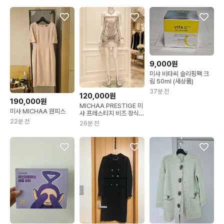
9,000원
미샤 비타씨 슬리핑팩 크
림 50ml (새상품)
37분 전
120,000원
190,000원
MICHAA PRESTIGE 미
미샤 MICHAA 원피스
샤 프레스티지 비즈 장식
실크배색 파티 원
22분 전
26분 전