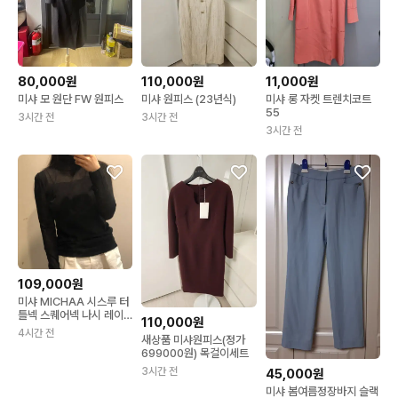
80,000원
110,000원
11,000원
미샤 모 원단 FW 원피스
미샤 원피스 (23년식)
미샤 롱 자켓 트렌치코트
55
3시간 전
3시간 전
3시간 전
109,000원
미샤 MICHAA 시스루 터
틀넥 스퀘어넥 나시 레이
110,000원
어드 니트 블랙 검정 티셔
4시간 전
새상품 미샤원피스(정가
츠
699000원) 목걸이세트
3시간 전
45,000원
미샤 봄여름정장바지 슬랙