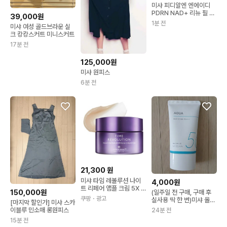
미샤 피디알엔 엔에이디
PDRN NAD+ 리뉴 필 샷
39,000원
25
1분 전
미샤 여성 골드브라운 실
크 캉캉스커트 미니스커트
17분 전
125,000원
미샤 원피스
6분 전
21,300
원
미샤 타임 레볼루션 나이
4,000원
트 리페어 앰플 크림 5X 5
150,000원
(일주일 전 구매, 구매 후
0ml 진정 스킨케어 기초
쿠팡
・광고
실사용 딱 한 번)미샤 올어
[마지막 할인가] 미샤 스카
화장품 촉촉한 여성용
라운드 세이프 블록 아쿠
이블루 민소매 롱원피스
24분 전
아 선 spf50+
15분 전