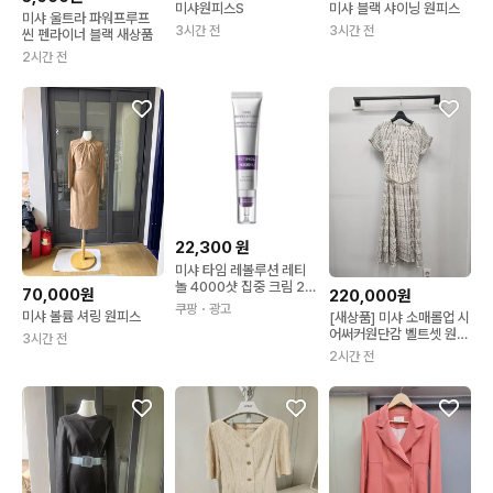
미샤 블랙 샤이닝 원피스
미샤원피스S
미샤 울트라 파워프루프
3시간 전
3시간 전
씬 펜라이너 블랙 새상품
2시간 전
22,300
원
미샤 타임 레볼루션 레티
놀 4000샷 집중 크림 25
70,000원
220,000원
ml 1개
쿠팡
・광고
미샤 볼륨 셔링 원피스
[새상품] 미샤 소매롤업 시
어써커원단감 벨트셋 원피
3시간 전
스 55
2시간 전