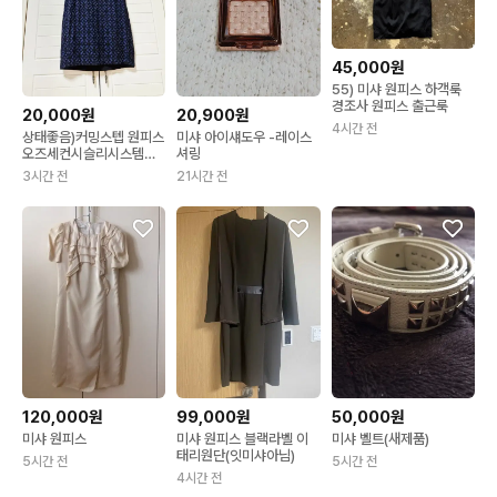
45,000원
55) 미샤 원피스 하객룩
경조사 원피스 출근룩
20,000원
20,900원
4시간 전
상태좋음)커밍스텝 원피스
미샤 아이섀도우 -레이스
오즈세컨시슬리시스템
셔링
sjsj미샤온앤온지컷듀엘
3시간 전
21시간 전
베네통
120,000원
99,000원
50,000원
미샤 원피스
미샤 원피스 블랙라벨 이
미샤 벨트(새제품)
태리원단(잇미샤아님)
5시간 전
5시간 전
4시간 전