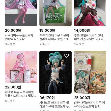
20,000원
18,000원
14,000원
사쿠라미쿠 누들스토퍼
후류 하츠네 미쿠 피규어
후류 보컬로이드 하츠네
2024 박스포함
플라워 페어리 누들 스토
미쿠 가을 데이트 미소녀
퍼
누들스토퍼 핑크 컬러
3시간 전
4시간 전
2시간 전
22,000원
미개봉 후류 사쿠라미쿠
누들스토퍼 2024 펄컬러
36,170원
25,000원
버전
5시간 전
시나모롤 하츠네 미쿠 콜
(가격내림)하츠네 미쿠 피
라보 피규어 쵸코노세 누
규어 누들스토퍼 판매
들스토퍼 세가