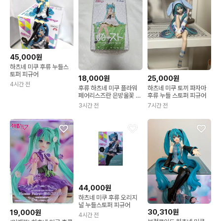
45,000원
하츠네 미쿠 후류 누들스
토퍼 피규어
18,000원
25,000원
4시간 전
후류 하츠네 미쿠 플라워
하츠네 미쿠 토끼 파자마
페어리스즈란 은방울꽃 누
후류 누들 스토퍼 피규어
들스토퍼 피규어
3시간 전
7시간 전
44,000원
하츠네 미쿠 후류 오리지
널 누들스토퍼 피규어
30,310원
19,000원
4시간 전