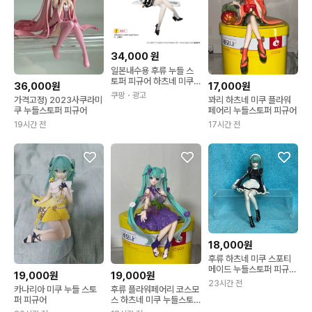
34,000
원
일본내수용 후류 누들 스
토퍼 피규어 하츠네 미쿠 F
36,000원
17,000원
lower Fairy 화이트 로즈
쿠팡
・광고
가격고정) 2023사쿠라미
꽈리 하츠네 미쿠 플라워
1개
쿠 누들스토퍼 피규어
페어리 누들스토퍼 피규어
19시간 전
17시간 전
18,000원
후류 하츠네 미쿠 스포티
메이드 누들스토퍼 피규어
19,000원
19,000원
판매
23시간 전
카나리아 미쿠 누들 스토
후류 플라워페어리 코스모
퍼 피규어
스 하츠네 미쿠 누들스토
퍼 피규어