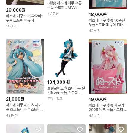
(개봉) 하츠네 미쿠 후류
누들 스토퍼 JAPAN
20,000원
LIVE TOUR 2025
57분 전
18,000원
하츠네 미쿠 토끼 파자마
BLOOMING
하츠네 미쿠 후류 10주년
누들 스토퍼 피규어
누들스토퍼 피규어 판매합
1시간 전
니다
42분 전
104,300
원
보컬로이드 하츠네미쿠 펄
컬러ver 누들 스토퍼 - 후
류 #P
21,000원
쿠팡
・광고
19,000원
하츠네 미쿠 세가 시나모
하츠네 미쿠 후류 사쿠라
롤 쵸코노세 누들스토퍼
2025 윙크 누들스토퍼 피
피규어 판매합니다
규어 판매합니다
42분 전
42분 전