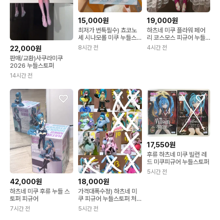
15,000원
19,000원
최저가 번톡필수) 쵸코노
하츠네 미쿠 플라워 페어
세 시나모롤 미쿠 누들스
리 코스모스 피규어 누들
토퍼
스토퍼
8시간 전
4시간 전
22,000원
판매/교환)사쿠라미쿠
2026 누들스토퍼
14시간 전
17,550원
후류 하츠네 미쿠 빌런 레
드 미쿠피규어 누들스토퍼
5시간 전
42,000원
18,000원
하츠네 미쿠 후류 누들 스
가격대폭수정) 하츠네 미
토퍼 피규어
쿠 피규어 누들스토퍼 처
분1
7시간 전
5시간 전