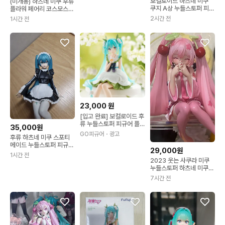
보컬로이드 하츠네 미쿠
(미개봉) 하츠네 미쿠 후류
쿠지 A상 누들스토퍼 피규
플라워 페어리 코스모스
어
퍼플 피규어 누들스토퍼
2시간 전
1시간 전
23,000
원
[입고 완료] 보컬로이드 후
류 누들스토퍼 피규어 플
35,000원
라워 페어리 하츠네 미쿠
GO피규어
・광고
후류 하츠네 미쿠 스포티
은방울꽃
메이드 누들스토퍼 피규어
29,000원
보컬로이드 프세카
1시간 전
2023 웃는 사쿠라 미쿠
누들스토퍼 하츠네 미쿠
피규어
7시간 전