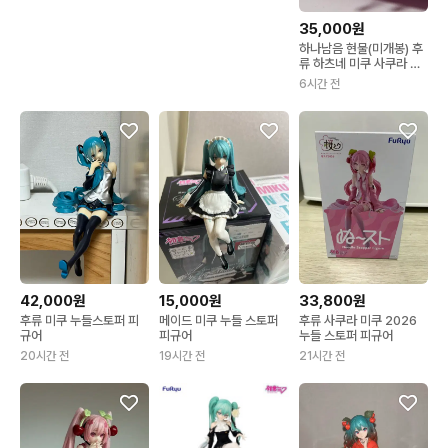
35,000원
하나남음 현물(미개봉) 후
류 하츠네 미쿠 사쿠라 미
쿠 2026 누들스토퍼 피규
6시간 전
어
42,000원
15,000원
33,800원
후류 미쿠 누들스토퍼 피
메이드 미쿠 누들 스토퍼
후류 사쿠라 미쿠 2026
규어
피규어
누들 스토퍼 피규어
20시간 전
19시간 전
21시간 전