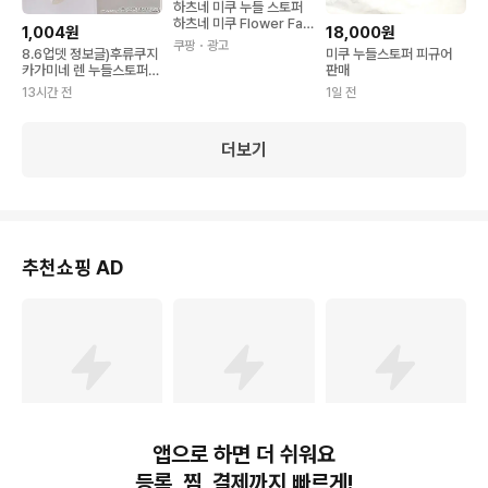
하츠네 미쿠 누들 스토퍼
하츠네 미쿠 Flower Fair
1,004원
18,000원
y 모닝 글로리 핑크 피규어
쿠팡
・광고
8.6업뎃 정보글)후류쿠지
미쿠 누들스토퍼 피규어
1개
카가미네 렌 누들스토퍼
판매
피규어 예약판매 관련 미
13시간 전
1일 전
쿠쿠지
더보기
추천쇼핑 AD
앱으로 하면 더 쉬워요
13,400
원
13,500
원
19,100
원
등록, 찜, 결제까지 빠르게!
애니메이션 하츠네 미쿠
16CM 애니메이션 하츠네
오리지널 모델 푸류 누들