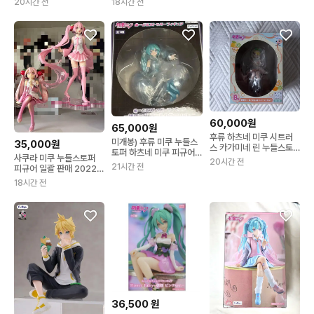
20시간 전
18시간 전
60,000원
65,000원
후류 하츠네 미쿠 시트러
미개봉) 후류 미쿠 누들스
35,000원
스 카가미네 린 누들스토
토퍼 하츠네 미쿠 피규어
퍼 미개봉 미쿠 b상
사쿠라 미쿠 누들스토퍼
20시간 전
펄버전 라스트원
21시간 전
피규어 일괄 판매 2022
2019 하츠네 미쿠
18시간 전
36,500
원