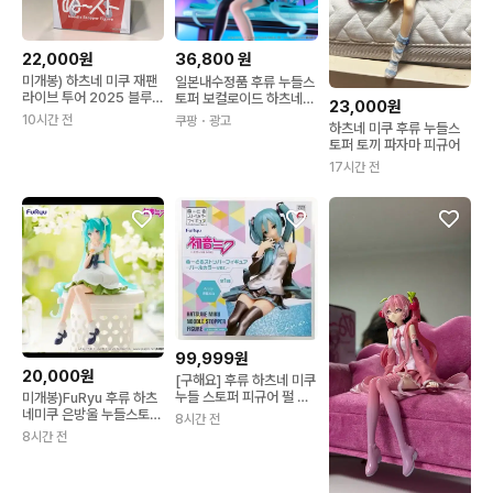
22,000원
36,800
원
미개봉) 하츠네 미쿠 재팬
일본내수정품 후류 누들스
라이브 투어 2025 블루밍
토퍼 보컬로이드 하츠네
23,000원
미쿠 누들스토퍼 피규어
미쿠 러브 블레이저 피규
10시간 전
쿠팡
・광고
하츠네 미쿠 후류 누들스
어 1개
토퍼 토끼 파자마 피규어
17시간 전
99,999원
20,000원
[구해요] 후류 하츠네 미쿠
누들 스토퍼 피규어 펄 컬
미개봉)FuRyu 후류 하츠
러 ver
네미쿠 은방울 누들스토퍼
8시간 전
피규어
8시간 전