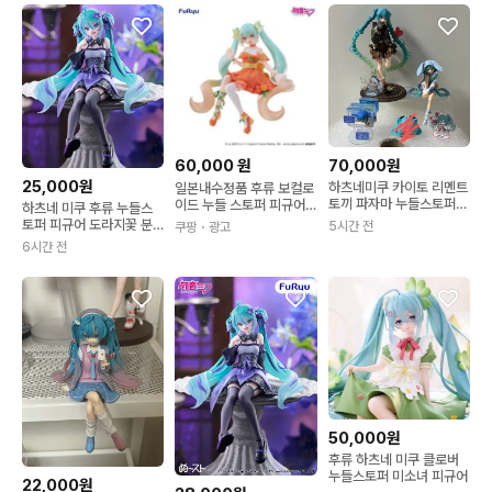
60,000
원
70,000원
25,000원
하츠네미쿠 카이토 리멘트
일본내수정품 후류 보컬로
토끼 파자마 누들스토퍼
이드 누들 스토퍼 피규어
하츠네 미쿠 후류 누들스
유키미쿠 아크릴 가챠 아
하츠네 미쿠 시트러스 ver
토퍼 피규어 도라지꽃 분
5시간 전
쿠팡
・광고
웃도어 피규어
1개
철
6시간 전
50,000원
후류 하츠네 미쿠 클로버
누들스토퍼 미소녀 피규어
22,000원