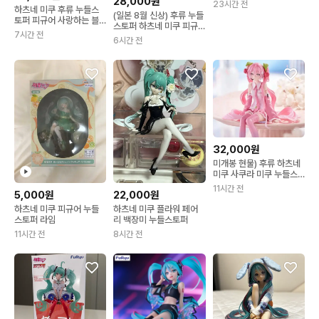
28,000원
23시간 전
하츠네 미쿠 후류 누들스
(일본 8월 신상) 후류 누들
토퍼 피규어 사랑하는 블
스토퍼 하츠네 미쿠 피규
레이저 러브레터
7시간 전
어 플라워 페어리 도라지
6시간 전
꽃 버전
32,000원
미개봉 현물) 후류 하츠네
미쿠 사쿠라 미쿠 누들스
토퍼 피규어
11시간 전
5,000원
22,000원
하츠네 미쿠 피규어 누들
하츠네 미쿠 플라워 페어
스토퍼 라임
리 백장미 누들스토퍼
11시간 전
8시간 전