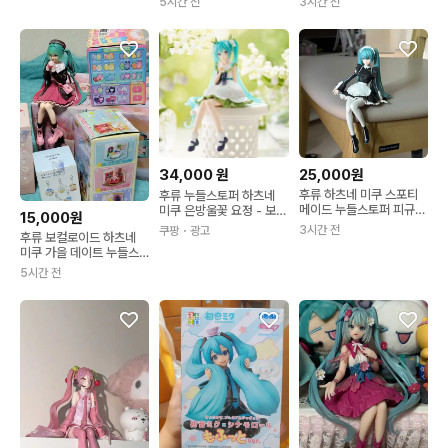
5시간 전
3시간 전
34,000
원
25,000원
후류 하츠네 미쿠 스포티
후류 누들스토퍼 하츠네
메이드 누들스토퍼 피규어
미쿠 은방울꽃 요정 - 보컬
15,000원
보컬로이드 보카로
로이드 1개
3시간 전
쿠팡
・광고
후류 보컬로이드 하츠네
미쿠 가을 데이트 누들스
토퍼 어나더 컬러
5시간 전