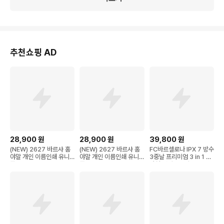
추천쇼핑 AD
28,900
원
28,900
원
39,800
원
(NEW) 2627 바르샤 홈
(NEW) 2627 바르샤 홈
FC바르셀로나 IPX 7 방수
야말 개인 이름인쇄 유니
야말 개인 이름인쇄 유니
3중날 프리미엄 3 in 1 일
폼
폼
자형 전기면도기, FCB-E
S711, 네이비