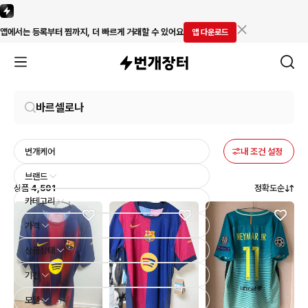
앱에서는 등록부터 찜까지, 더 빠르게 거래할 수 있어요
앱 다운로드
번개케어
내 조건 설정
브랜드
상품
4,591
정확도순
카테고리
가격
상품상태
기간
모델