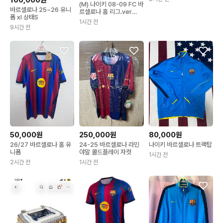
100,000원
(M) 나이키 08-09 FC 바
바르셀로나 25~26 유니
르셀로나 홈 리그.ver
폼 xl 상태S
No.10 리오넬 메시
1시간 전
9시간 전
50,000원
250,000원
80,000원
26/27 바르셀로나 홈 유
24-25 바르셀로나 라민
나이키 바르셀로나 트랙탑
니폼
야말 콜드플레이 자컷
1시간 전
2시간 전
1시간 전