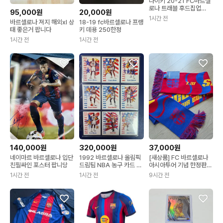
나이키 20-21 FC바르셀
로나 트래블 후드집업
95,000원
20,000원
[L/105]
1시간 전
바르셀로나 져지 해외xl 상
18-19 fc바르셀로나 프랭
태 좋은거 팝니다
키 데용 250한정
1시간 전
1시간 전
140,000원
320,000원
37,000원
네이마르 바르셀로나 입단
1992 바르셀로나 올림픽
[새상품] FC 바르셀로나
친필싸인 포스터 팝니당
드림팀 NBA 농구 카드 10
아시아투어 기념 한정판
종 일괄
머플러
1시간 전
1시간 전
9시간 전