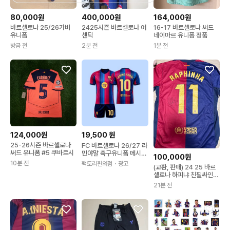
80,000원
400,000원
164,000원
바르셀로나 25/26가비
2425시즌 바르셀로나 어
16-17 바르셀로나 써드
유니폼
센틱
네이마르 유니폼 정품
방금 전
2분 전
1분 전
124,000원
19,500
원
25-26시즌 바르셀로나
FC 바르셀로나 26/27 라
써드 유니폼 #5 쿠바르시
민야말 축구유니폼 메시유
100,000원
니폼 2026 키즈 10.MES
10분 전
팩토리편의점
・광고
(교환, 판매) 24 25 바르
SI
셀로나 하피냐 친필싸인
유니폼
21분 전