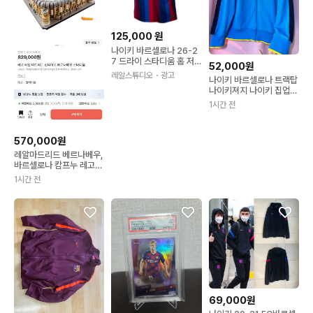
125,000
원
나이키 바르셀로나 26-2
7 드라이 스타디움 홈 저
52,000원
지 반팔 스포츠 티셔츠 18
레알스튜디오
・광고
나이키 바르셀로나 트랙탑
72683
나이키져지 나이키 집업
나이키바르셀로나
1시간 전
570,000원
레알마드리드 베르나베우,
바르셀로나 캄프누 레고
새상품
1시간 전
69,000원