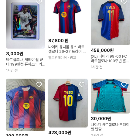
87,800
원
나이키 유니폼 유스 바르
458,000원
셀로나 26-27 드라이 스
3,000원
타디움 홈저지 II162468
(XL) 나이키 99-00 FC
헬로우메이커
・광고
바르셀로나, 세비야 쥘 쿤
3 유소년용
바르셀로나 100주년 홈
데 199한정 퓨처스타 카
No.11 히바우두
1시간 전
드
1시간 전
30,000원
나이키 바르셀로나 드라이
핏 반팔
428,000원
2시간 전