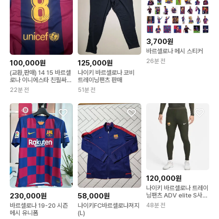
3,700원
바르셀로나 메시 스티커
26분 전
100,000원
125,000원
(교환,판매) 14 15 바르셀
나이키 바르셀로나 코비
로나 이니에스타 친필싸인
트레이닝팬츠 판매
유니폼
22분 전
51분 전
120,000원
나이키 바르셀로나 트레이
230,000원
58,000원
닝팬츠 ADV elite S사이
즈
바르셀로나 19-20 시즌
나이키FC바르셀로나져지
48분 전
메시 유니폼
(L)