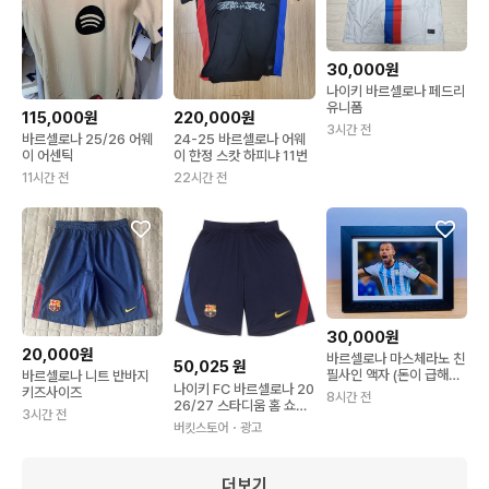
30,000원
나이키 바르셀로나 페드리
유니폼
115,000원
220,000원
3시간 전
바르셀로나 25/26 어웨
24-25 바르셀로나 어웨
이 어센틱
이 한정 스캇 하피냐 11번
11시간 전
22시간 전
30,000원
20,000원
바르셀로나 마스체라노 친
50,025
원
필사인 액자 (돈이 급해서
바르셀로나 니트 반바지
나이키 FC 바르셀로나 20
오늘만 이 가격에 판매합
키즈사이즈
8시간 전
26/27 스타디움 홈 쇼츠
니다.)
3시간 전
(II1947-498)
버킷스토어
・광고
더보기