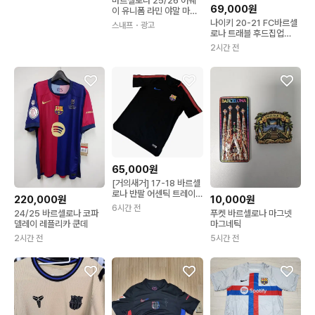
바르셀로나 25/26 어웨
69,000원
이 유니폼 라민 야말 마킹
패치 나이키 라리가 HJ46
나이키 20-21 FC바르셀
스내프
・광고
03-784
로나 트래블 후드집업
[L/105]
2시간 전
65,000원
[거의새거] 17-18 바르셀
로나 반팔 어센틱 트레이
220,000원
10,000원
닝탑 판매합니다
6시간 전
24/25 바르셀로나 코파
푸켓 바르셀로나 마그넷
델레이 레플리카 쿤데
마그네틱
2시간 전
5시간 전