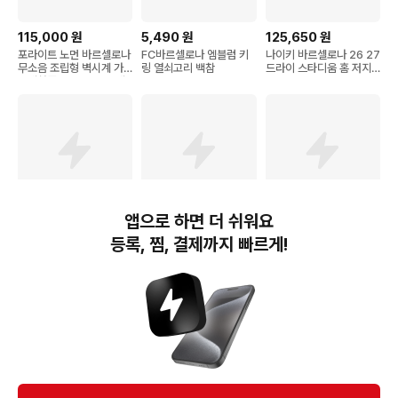
115,000
원
5,490
원
125,650
원
포라이트 노먼 바르셀로나
FC바르셀로나 엠블럼 키
나이키 바르셀로나 26 27
무소음 조립형 벽시계 가
링 열쇠고리 백참
드라이 스타디움 홈 저지
운데한줄 600mm, 블랙
SS
우드 + 크롬
앱으로 하면 더 쉬워요
15,800
원
13,500
원
15,300
원
등록, 찜, 결제까지 빠르게!
[선물 추천] 축구 카드 박
모두의팩토리 유럽 축구
해외 축구팀 응원 삼각 장
스 세트
팀 로고 야광 마우스 장패
식 깃발
드
번개장터(주) 사업자정보, 이용약관 및 기타 법적고지
번개장터㈜는 통신판매중개자이며, 통신판매의 당사자가 아닙니다. 전자상거래 등에서의
소비자보호에 관한 법률 등 관련 법령 및 번개장터㈜의 약관에 따라 상품, 상품정보, 거래에 관한 책임은
개별 판매자에게 귀속하고, 번개장터㈜는 원칙적으로 회원간 거래에 대하여 책임을 지지 않습니다.
다만, 번개장터㈜가 직접 판매하는 상품에 대한 책임은 번개장터㈜에게 귀속합니다.
Ⓒ Bungaejangter Inc. all rights reserved.