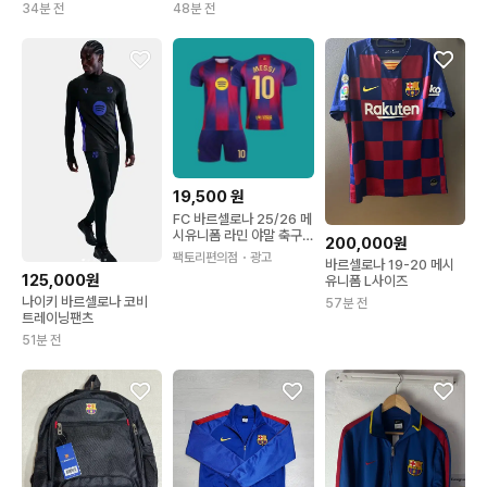
34분 전
48분 전
19,500
원
FC 바르셀로나 25/26 메
시유니폼 라민 야말 축구
200,000원
유니폼 챔스버전 키즈 10
팩토리편의점
・광고
바르셀로나 19-20 메시
번 MESSI
125,000원
유니폼 L사이즈
나이키 바르셀로나 코비
57분 전
트레이닝팬츠
51분 전