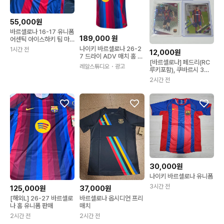
55,000원
바르셀로나 16-17 유니폼
189,000
원
어센틱 아이스하키 팀 마
킹 us XL
나이키 바르셀로나 26-2
1시간 전
12,000원
7 드라이 ADV 매치 홈 저
[바르셀로나] 페드리(RC
지 반팔 스포츠 티셔츠 27
레알스튜디오
・광고
루키포함), 쿠바르시 3장
09683
일괄 탑스 크롬 파이니스
2시간 전
트
30,000원
나이키 바르셀로나 유니폼
3시간 전
125,000원
37,000원
[해외L] 26-27 바르셀로
바르셀로나 옵시디언 프리
나 홈 유니폼 판매
매치
2시간 전
2시간 전