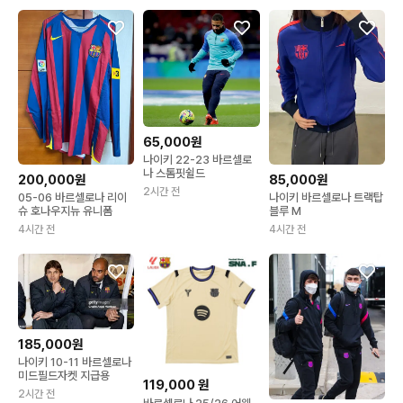
65,000원
나이키 22-23 바르셀로
나 스톰핏쉴드
200,000원
85,000원
2시간 전
05-06 바르셀로나 리이
나이키 바르셀로나 트랙탑
슈 호나우지뉴 유니폼
블루 M
4시간 전
4시간 전
185,000원
나이키 10-11 바르셀로나
미드필드자켓 지급용
119,000
원
2시간 전