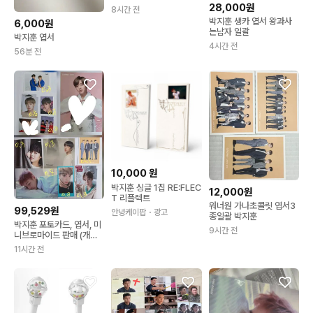
28,000원
8시간 전
박지훈 생카 엽서 왕과사
6,000원
는남자 일괄
박지훈 엽서
4시간 전
56분 전
10,000
원
박지훈 싱글 1집 RE:FLEC
12,000원
T 리플렉트
워너원 가나초콜릿 엽서3
99,529원
안녕케이팝
・광고
종일괄 박지훈
박지훈 포토카드, 엽서, 미
9시간 전
니브로마이드 판매 (개별
가격)
11시간 전