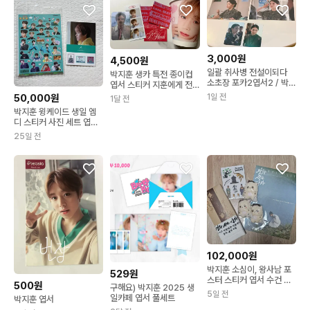
3,000원
4,500원
일괄 취사병 전설이되다
박지훈 생카 특전 종이컵
소초장 포카2엽서2 / 박지
엽서 스티커 지훈에게 전
훈 드라마 한동희 배우
력주의 양도
50,000원
1일 전
1달 전
박지훈 윙케이드 생일 엠
디 스티커 사진 세트 엽서
소심이 포카
25일 전
102,000원
박지훈 소심이, 왕사남 포
529원
스터 스티커 엽서 수건 일
500원
구해요) 박지훈 2025 생
괄 판매
5일 전
일카페 엽서 풀세트
박지훈 엽서