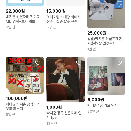
22,000원
15,900
원
박지훈 같은자리 팬미팅
이미지형 초대장 베이지
MD 엽서+포카 세트
진주 - 칠순 팔순 구순 고
희연 산수연 회갑연 초대
9일 전
・광고
장 이미지형 회사제출용
25,000원
인쇄 한장
일괄)박지훈 싱글즈재팬
+엽서2장,안경포카
1일 전
100,000원
9,000원
워너원 박지훈 공식 엽서
박지훈 1집 러브 엽서
1,000원
우표 포스터
20일 전
박지훈 공굿 같은자리 엽
6일 전
서 1pc
13일 전