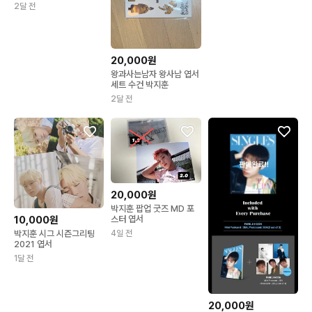
양도(포카x) 0.6
2달 전
20,000원
왕과사는남자 왕사남 엽서
세트 수건 박지훈
2달 전
20,000원
박지훈 팝업 굿즈 MD 포
10,000원
스터 엽서
박지훈 시그 시즌그리팅
4일 전
2021 엽서
1달 전
20,000원