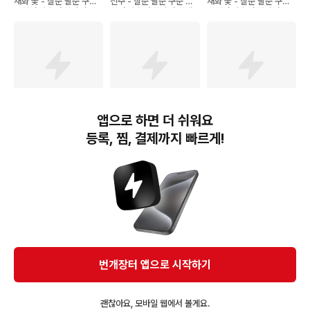
채화 꽃 - 칠순 팔순 구순
진주 - 칠순 팔순 구순 고
채화 꽃 - 칠순 팔순 구순
고희연 산수연 회갑연 초
희연 산수연 회갑연 초대
고희연 산수연 회갑연 초
대장 이미지형 회사제출용
장 이미지형 회사제출용
대장 이미지형 회사제출용
인쇄 한장
인쇄 한장
인쇄 한장
앱으로 하면 더 쉬워요
11,200
원
11,200
원
13,900
원
등록, 찜, 결제까지 빠르게!
디자인39 이미지형 초대
이미지형 초대장 가을 수
이미지형 초대장 베이지
장 라일락 꽃 - 칠순 팔순
채화 꽃 - 칠순 팔순 구순
진주 - 칠순 팔순 구순 고
구순 고희연 산수연 회갑
고희연 산수연 회갑연 초
희연 산수연 회갑연 초대
연 초대장 이미지형
대장 이미지형
장 이미지형 회사제출용
인쇄 한장
번개장터(주) 사업자정보, 이용약관 및 기타 법적고지
번개장터㈜는 통신판매중개자이며, 통신판매의 당사자가 아닙니다. 전자상거래 등에서의
소비자보호에 관한 법률 등 관련 법령 및 번개장터㈜의 약관에 따라 상품, 상품정보, 거래에 관한 책임은
개별 판매자에게 귀속하고, 번개장터㈜는 원칙적으로 회원간 거래에 대하여 책임을 지지 않습니다.
다만, 번개장터㈜가 직접 판매하는 상품에 대한 책임은 번개장터㈜에게 귀속합니다.
Ⓒ Bungaejangter Inc. all rights reserved.
번개장터 앱으로 시작하기
APP 다운로드
괜찮아요, 모바일 웹에서 볼게요.