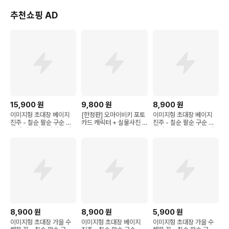
추천쇼핑 AD
15,900
원
9,800
원
8,900
원
이미지형 초대장 베이지
[한정판] 오마이비키 포토
이미지형 초대장 베이지
진주 - 칠순 팔순 구순 고
카드 캐릭터 + 실물사진 1
진주 - 칠순 팔순 구순 고
희연 산수연 회갑연 초대
4장 모두 드립니다! 요즘
희연 산수연 회갑연 초대
장 이미지형 회사제출용
유행 아이들이 좋아하는
장 이미지형 회사제출용
인쇄 한장
포토카드 포장놀이 하기
인쇄 한장
8,900
원
8,900
원
5,900
원
이미지형 초대장 가을 수
이미지형 초대장 베이지
이미지형 초대장 가을 수