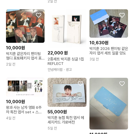
2일 전
10,630원
10,000원
박지훈 2026 팬미팅 같은
22,000
원
자리 엽서 세트 일괄 양도
박지훈 같은자리 팬미팅
엠디 포토패키지 엽서 포
2종세트 박지훈 싱글 1집
3일 전
카 일괄 양도 판매
REFLECT
2일 전
안녕케이팝
・광고
10,000원
왕과 사는 남자 영화 6주
55,000원
차 특전 엽서 set + 스티
커 박지훈 왕사남
박지훈 농협 특전 엽서 메
4일 전
세지카드 가로버전
5일 전