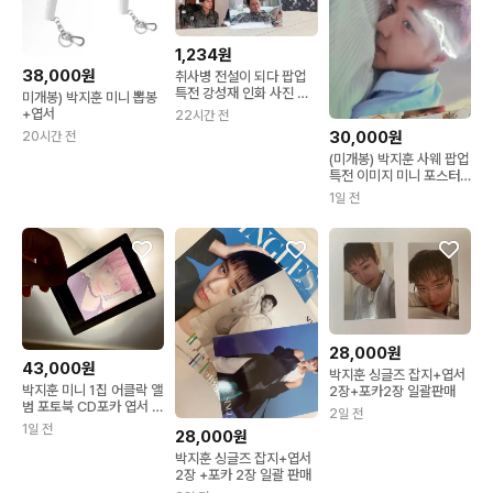
1,234원
38,000원
취사병 전설이 되다 팝업
특전 강성재 인화 사진 엽
미개봉) 박지훈 미니 뽑봉
서 박지훈 포카 교환
+엽서
22시간 전
30,000원
20시간 전
(미개봉) 박지훈 사웨 팝업
특전 이미지 미니 포스터
엽서
1일 전
28,000원
43,000원
박지훈 싱글즈 잡지+엽서
박지훈 미니 1집 어클락 앨
2장+포카2장 일괄판매
범 포토북 CD포카 엽서 포
2일 전
함
1일 전
28,000원
박지훈 싱글즈 잡지+엽서
2장 +포카 2장 일괄 판매