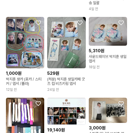
송 일괄
인쇄 한장
4일 전
5,310원
사운드웨이브 박지훈 생일
엽서
18일 전
1,000원
529원
박지훈 생카 (포카 / 스티
(처분) 박지훈 생일카페 굿
커 / 엽서 /폴라)
즈 컵 비즈키링 엽서
12일 전
24일 전
3,000원
19,140원