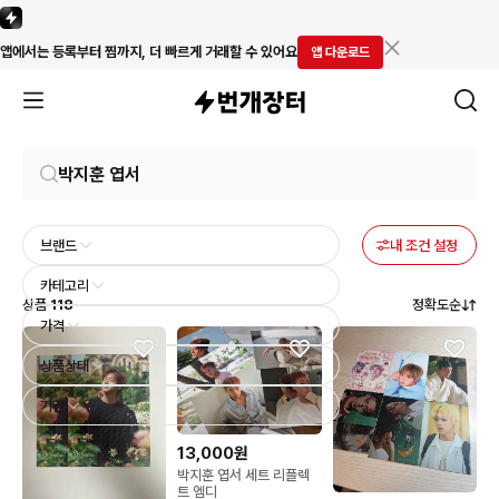
앱에서는 등록부터 찜까지, 더 빠르게 거래할 수 있어요
앱 다운로드
브랜드
내 조건 설정
카테고리
상품
118
정확도순
가격
상품상태
기간
13,000원
박지훈 엽서 세트 리플렉
트 엠디