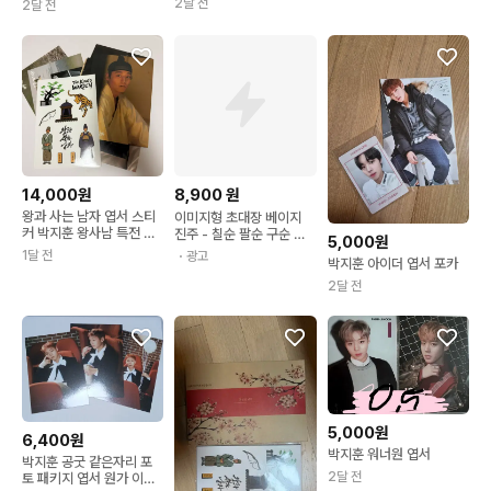
2달 전
2달 전
14,000원
8,900
원
왕과 사는 남자 엽서 스티
이미지형 초대장 베이지
커 박지훈 왕사남 특전 영
진주 - 칠순 팔순 구순 고
5,000원
화
희연 산수연 회갑연 초대
1달 전
・광고
박지훈 아이더 엽서 포카
장 이미지형 회사제출용
인쇄 한장
2달 전
5,000원
6,400원
박지훈 워너원 엽서
박지훈 공굿 같은자리 포
2달 전
토 패키지 엽서 원가 이하