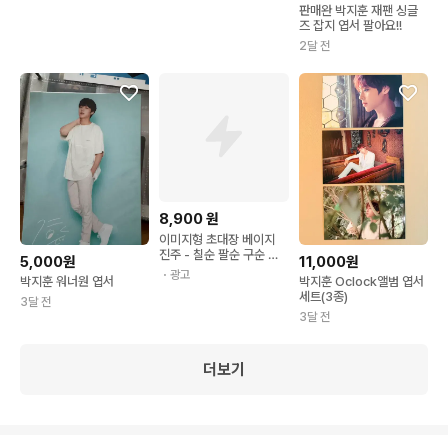
판매완 박지훈 재팬 싱글
즈 잡지 엽서 팔아요!!
2달 전
8,900
원
이미지형 초대장 베이지
진주 - 칠순 팔순 구순 고
5,000원
11,000원
희연 산수연 회갑연 초대
・광고
박지훈 워너원 엽서
박지훈 Oclock앨범 엽서
장 이미지형 회사제출용
세트(3종)
인쇄 한장
3달 전
3달 전
더보기