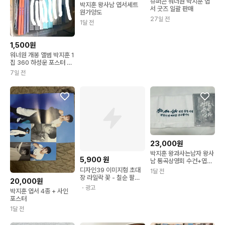
슈퍼콘 워너원 박지훈 엽
박지훈 왕사남 엽서세트
서 굿즈 일괄 판매
원가양도
27일 전
1달 전
1,500원
워너원 개봉 앨범 박지훈 1
집 360 하성운 포스터 엽
서 키트 앨범
7일 전
23,000원
박지훈 왕과사는남자 왕사
5,900
원
남 통곡상영회 수건+엽서
세트
디자인39 이미지형 초대
1달 전
장 라일락 꽃 - 칠순 팔순
20,000원
구순 고희연 산수연 회갑
・광고
박지훈 엽서 4종 + 사인
연 초대장 이미지형
포스터
1달 전