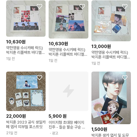
10,630원
10,630원
13,000원
약한영웅 수시카페 럭드)
약한영웅 수시카페 럭드)
약한영웅 수시카페 럭드)
박지훈 리플렉트 바디엘스
박지훈 리플렉트 바디엘스
박지훈 리플렉트 바디엘스
앨범 양도 스티커 엽서 안
1일 전
앨범 양도 포카 엽서 안수
1일 전
앨범 양도 파우치 키링 엽
수호 연시은 수시 약영 굿
1일 전
호 연시은 수시 약영 굿즈
서 안수호 연시은 수시 약
즈
영 굿즈
22,000원
5,900
원
박지훈 2023 공식 생일카
이미지형 초대장 베이지
페 엽서 띠부씰 포스트잇
진주 - 칠순 팔순 구순 고
1,500원
희연 산수연 회갑연 초대
21일 전
・광고
박지훈 생카 엽서 및 도무
장 이미지형 회사제출용