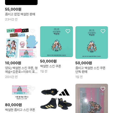
55,000원
좀비고 팝업 백설현 판매
23시간 전
50,000원
10,000원
50,000원
백설현 스킨 쿠폰
양도) 백설현 스킨 쿠폰, 정
좀비고 백설현 스킨 쿠폰
1일 전
예슬+김준호+이유리 포토
단독 판매
카드, 정예슬 만년 스탬프,
20시간 전
1일 전
오리지널 티켓, 스티커 특
전 좀비고 팝업 판매
80,000원
백설현 좀비고 스킨 쿠폰