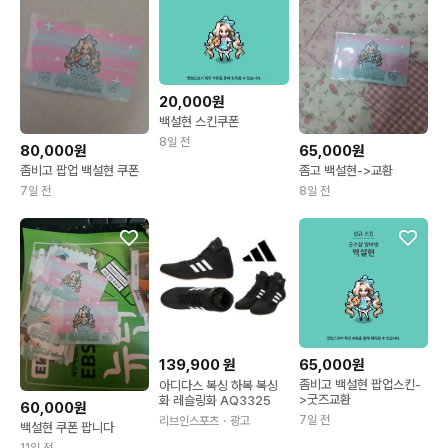
20,000원
백설현 스킨쿠폰
8일 전
80,000원
65,000원
좀비고 팝업 백설현 쿠폰
좀고 백설현->교환
7일 전
8일 전
139,900
원
65,000원
좀비고 백설현 팝업스킨-
아디다스 복싱 하복 복싱
>굿즈교환
화 레슬링화 AQ3325
60,000원
7일 전
리브인스포츠
・광고
백설현 쿠폰 팝니다
11일 전