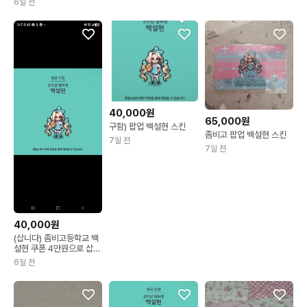
6일 전
40,000원
65,000원
구함) 팝업 백설현 스킨
좀비고 팝업 백설현 스킨
7일 전
7일 전
40,000원
(삽니다) 좀비고등학교 백
설현 쿠폰 4만원으로 삽니
다
6일 전