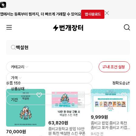
앱에서는 등록부터 찜까지, 더 빠르게 거래할 수 있어요
앱 다운로드
카테고리
내 조건 설정
가격
상품
150
정확도순
상품상태
기간
9,999원
63,820원
좀비고 팝업 좀비고 특전
좀비고 포카 좀비고 키캡
좀비고등학교 팝업 10만
70,000원
좀비고 백설현 좀비고 키
원 특전 백설현 스킨 쿠폰
9시간 전