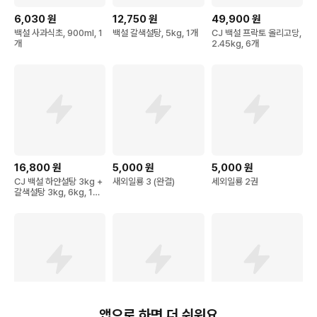
6,030
원
12,750
원
49,900
원
백설 사과식초, 900ml, 1
백설 갈색설탕, 5kg, 1개
CJ 백설 프락토 올리고당,
개
2.45kg, 6개
16,800
원
5,000
원
5,000
원
CJ 백설 하얀설탕 3kg +
새외일룡 3 (완결)
세외일룡 2권
갈색설탕 3kg, 6kg, 1세
트
앱으로 하면 더 쉬워요
39,600
원
9,900
원
40,820
원