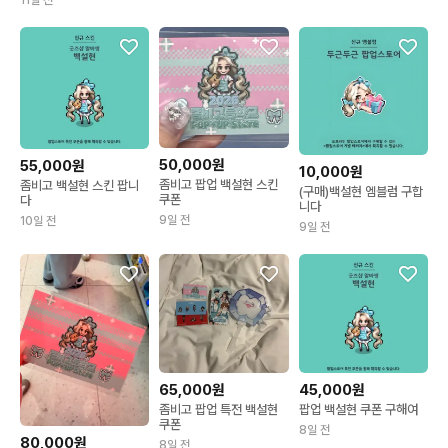
50,000원
55,000원
10,000원
좀비고 팝업 백설현 스킨
좀비고 백설현 스킨 팝니
(구매)백설현 엠블럼 구합
쿠폰
다
니다
9일 전
10일 전
9일 전
65,000원
45,000원
좀비고 팝업 특전 백설현
팝업 백설현 쿠폰 구해여
쿠폰
8일 전
80,000원
8일 전