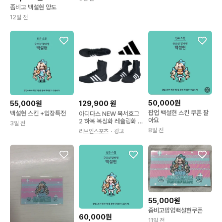
좀비고 백설현 양도
12일 전
50,000원
55,000원
129,900
원
팝업 백설현 스킨 쿠폰 팔
백설현 스킨 +입장특전
아디다스 NEW 복서호그
아요
2 하복 복싱화 레슬링화 F
3일 전
X0561
8일 전
리브인스포츠
・광고
55,000원
좀비고팝업백설현쿠폰
60,000원
11일 전