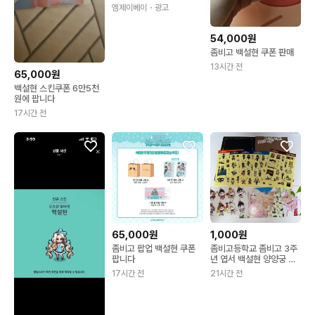
엠제이베이
・광고
54,000원
좀비고 백설현 쿠폰 판매
13시간 전
65,000원
백설현 스킨쿠폰 6만5천
원에 팝니다
17시간 전
65,000원
1,000원
좀비고 팝업 백설현 쿠폰
좀비고등학교 좀비고 3주
팝니다
년 엽서 백설현 양양궁 스
티커
17시간 전
21시간 전