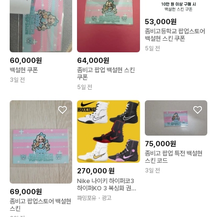
53,000원
좀비고등학교 팝업스토어
백설현 스킨 쿠폰
5일 전
60,000원
64,000원
백설현 쿠폰
좀비고 팝업 백설현 스킨
쿠폰
3일 전
5일 전
75,000원
좀비고 팝업 특전 백설현
스킨 코드
270,000
원
3일 전
Nike 나이키 하이퍼코3
하이퍼KO 3 복싱화 권투
69,000원
화 운동화 한정판 하이퍼k
파밍포유
・광고
좀비고 팝업스토어 백설현
o3
스킨