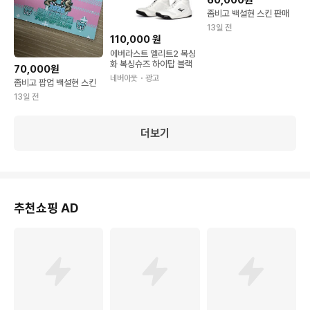
60,000원
좀비고 백설현 스킨 판매
13일 전
110,000
원
에버라스트 엘리트2 복싱
화 복싱슈즈 하이탑 블랙
70,000원
네버아웃
・광고
좀비고 팝업 백설현 스킨
13일 전
더보기
추천쇼핑 AD