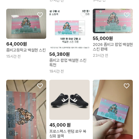
5시간 전
17시간 전
55,000원
64,000원
2026 좀비고 팝업 백설현
스킨 판매
좀비고등학교 백설현 스킨
56,380원
23시간 전
15시간 전
좀비고 팝업 백설현 스킨
특전
19시간 전
45,000
원
프로스펙스 팬텀 로우 복
싱화 블랙