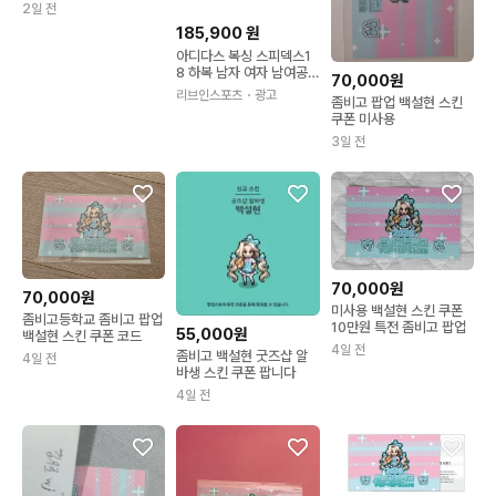
2일 전
185,900
원
아디다스 복싱 스피덱스1
8 하복 남자 여자 남여공
70,000원
용 복싱화 레슬링화 FX05
리브인스포츠
・광고
좀비고 팝업 백설현 스킨
64
쿠폰 미사용
3일 전
70,000원
70,000원
미사용 백설현 스킨 쿠폰
좀비고등학교 좀비고 팝업
10만원 특전 좀비고 팝업
55,000원
백설현 스킨 쿠폰 코드
4일 전
좀비고 백설현 굿즈샵 알
4일 전
바생 스킨 쿠폰 팝니다
4일 전