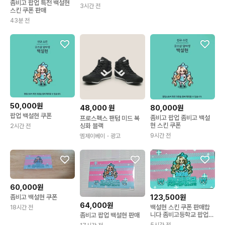
링
좀비고 팝업 특전 백설현
3시간 전
스킨 쿠폰 판매
43분 전
50,000원
48,000
원
80,000원
팝업 백설현 쿠폰
좀비고 팝업 좀비고 백설
프로스펙스 팬텀 미드 복
현 스킨 쿠폰
싱화 블랙
2시간 전
9시간 전
엠제이베이
・광고
60,000원
123,500원
좀비고 백설현 쿠폰
64,000원
백설현 스킨 쿠폰 판매합
18시간 전
니다 좀비고등학교 팝업
좀비고 팝업 백설현 판매
스토어 10만 원