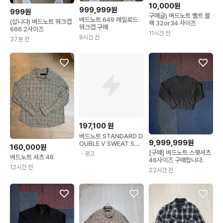
10,000원
999,999원
999원
구매글) 버드노트 벨트 블
버드노트 649 레일로드
(삽니다) 버드노트 워크캡
랙 32or34 사이즈
워크캡 구매
666 2사이즈
11시간 전
9시간 전
37분 전
197,100
원
버드노트 STANDARD D
9,999,999원
OUBLE V SWEAT SHI
160,000원
RTS (CHARCOAL)
[구매] 버드노트 스웻셔츠
・광고
버드노트 셔츠 46
46사이즈 구매합니다.
12시간 전
22시간 전