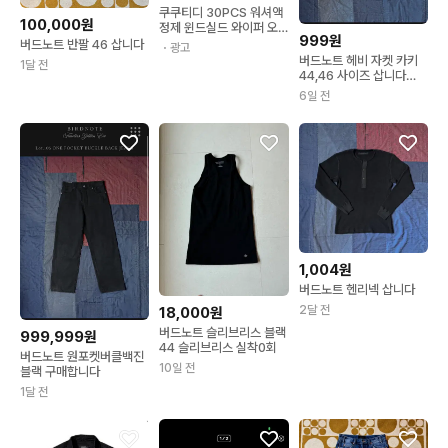
쿠쿠티디 30PCS 워셔액
100,000원
정제 윈드실드 와이퍼 오
999원
일 클리너 농축액 자동차
버드노트 반팔 46 삽니다
・광고
윈도우 워셔 고체 발포제
버드노트 헤비 자켓 카키
1달 전
카룸 주방 창문 유리 청소
44,46 사이즈 삽니다
를 위한 얼룩 제거
(FIVE POINTS HEAVY
6일 전
DUCK JACKET,
KHAKI)
1,004원
버드노트 헨리넥 삽니다
2달 전
18,000원
버드노트 슬리브리스 블랙
999,999원
44 슬리브리스 실착0회
버드노트 원포켓버클백진
10일 전
블랙 구매합니다
1달 전