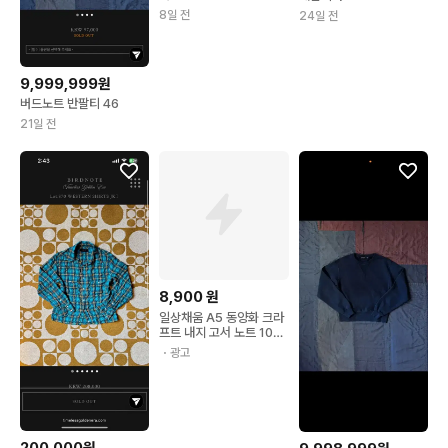
8일 전
24일 전
9,999,999원
버드노트 반팔티 46
21일 전
8,900
원
일상채움 A5 동양화 크라
프트 내지 고서 노트 100
매
・광고
200,000원