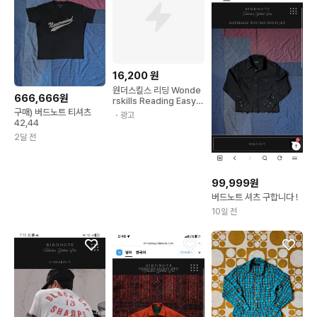
16,200
원
원더스킬스 리딩 Wonde
666,666원
rskills Reading Easy 2
(+영어노트)
구매) 버드노트 티셔츠
・광고
42,44
2달 전
99,999원
버드노트 셔츠 구합니다 !
10일 전