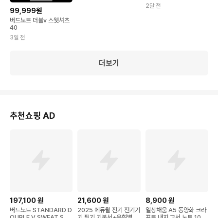
2달 전
99,999원
버드노트 더블v 스웻셔츠
40
3일 전
더보기
추천쇼핑 AD
197,100
원
21,600
원
8,900
원
버드노트 STANDARD D
2025 에듀윌 전기 전기기
일상채움 A5 동양화 크라
OUBLE V SWEAT SHI
기 필기 기본서+유형별 N
프트 내지 고서 노트 100