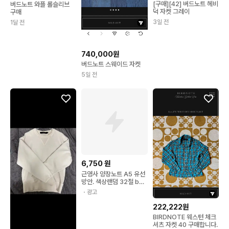
[구매][42] 버드노트 헤비
버드노트 와플 롤슬리브
덕 자켓 그레이
구매
3일 전
1달 전
740,000원
버드노트 스웨이드 자켓
5일 전
6,750
원
근영사 양장노트 A5 유선
방안. 색상랜덤 32절 bbr
+k28BUd
・광고
222,222원
BIRDNOTE 웨스턴 체크
셔츠 자켓 40 구매합니다.