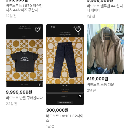
9,998,999원
버드노트 lot 870 웨스턴
버드노트 맨투맨 44 삽니
셔츠 44사이즈 구합니
다 네이비
다!!!
12일 전
1달 전
619,000원
버드노트 스톰 다운
2달 전
9,999,999원
버드노트 반팔 구해봅니다
22일 전
300,000원
버드노트 Lot101 32사이
즈
1달 전