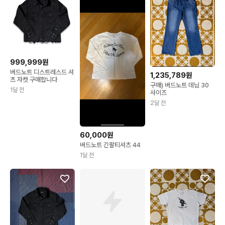
999,999원
버드노트 디스트레스드 셔
1,235,789원
츠 자켓 구매합니다
구매) 버드노트 데님 30
1달 전
사이즈
2달 전
60,000원
버드노트 긴팔티셔츠 44
1달 전