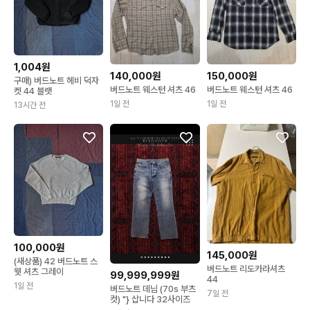
1,004원
140,000원
150,000원
구매) 버드노트 헤비 덕자
버드노트 웨스턴 셔츠 46
버드노트 웨스턴 셔츠 46
켓 44 블랫
1일 전
1일 전
13시간 전
100,000원
145,000원
(새상품) 42 버드노트 스
버드노트 리도카라셔츠
웻 셔츠 그레이
99,999,999원
44
1일 전
버드노트 데님 (70s 부츠
7일 전
컷) "} 삽니다 32사이즈