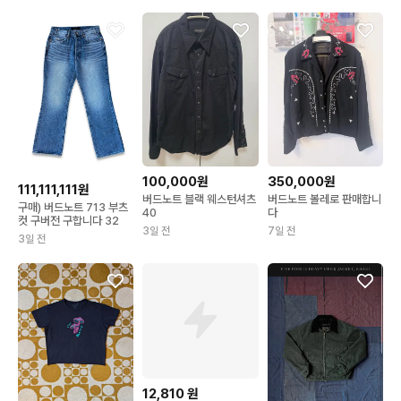
100,000원
350,000원
111,111,111원
버드노트 블랙 웨스턴셔츠
버드노트 볼레로 판매합니
구매) 버드노트 713 부츠
40
다
컷 구버전 구합니다 32
3일 전
7일 전
3일 전
12,810
원