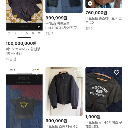
760,000원
999,999원
버드노트 홀스하이드 카코
트 42
구매글) 버드노트
Lot.104 32사이즈 구합
1일 전
니다
7일 전
100,000,000원
버드노트 써머 (교환신청
40 -> 42)
12일 전
1,000원
600,000원
버드노트 rrr 44사이즈 구
버드노트 스톰 다운 42
해봅니다.