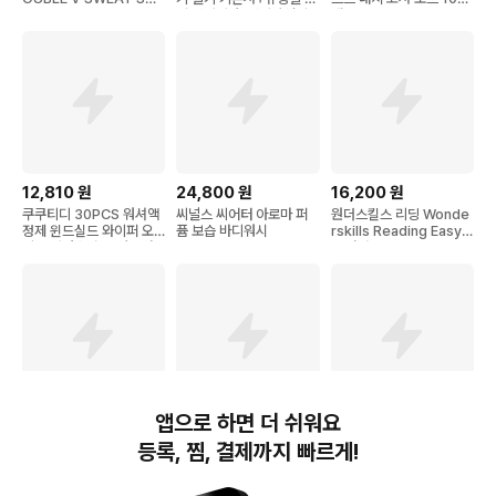
RTS (CHARCOAL)
제 전기기사, 전기산업기
매
사, 전기공사기사, 전기공
사산업
12,810
원
24,800
원
16,200
원
쿠쿠티디 30PCS 워셔액
씨널스 씨어터 아로마 퍼
원더스킬스 리딩 Wonde
정제 윈드실드 와이퍼 오
퓸 보습 바디워시
rskills Reading Easy 2
일 클리너 농축액 자동차
(+영어노트)
윈도우 워셔 고체 발포제
카룸 주방 창문 유리 청소
를 위한 얼룩 제거
앱으로 하면 더 쉬워요
6,750
원
6,750
원
15,100
원
등록, 찜, 결제까지 빠르게!
근영사 양장노트 A5 유선
근영사 양장노트 A5 유선
엑씨 테일러 베이직 카드
방안. 색상랜덤 32절 bbr
방안. 색상랜덤 32절 bbr
수납 지갑 가죽 다이어리
+k28BUd
+k28BUd
형 휴대폰 케이스