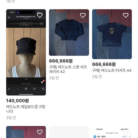
1달 전
666,666원
666,666원
구매) 버드노트 스웻 셔츠
구매) 버드노트 티셔츠 44
네이비 42
2달 전
2달 전
140,000원
버드노트 레일로드캡 구합
니다
2달 전