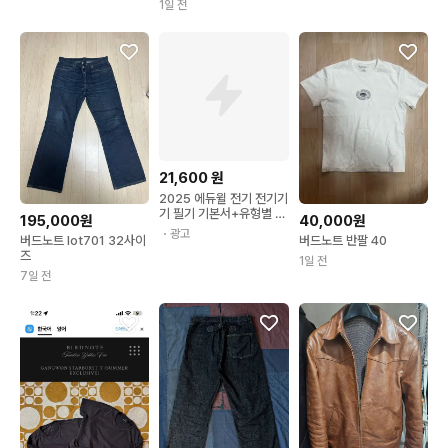
1일 전
21,600
원
2025 에듀윌 전기 전기기
기 필기 기본서+유형별 N
195,000원
40,000원
제 전기기사, 전기산업기
・광고
버드노트 lot701 32사이
버드노트 반팔 40
사, 전기공사기사, 전기공
즈
사산업
1일 전
7일 전