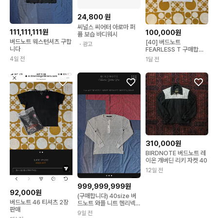
24,800
원
씨널스 씨어터 아로마 퍼
111,111,111원
100,000원
퓸 보습 바디워시
버드노트 웨스턴셔츠 구합
[40] 버드노트
・광고
니다
FEARLESS T 구매합니
다.
4일 전
1달 전
310,000원
BIRDNOTE 버드노트 레
이온 개버딘 리키 자켓 40
12일 전
999,999,999원
92,000원
(구매합니다) 40size 버
버드노트 46 티셔츠 2장
드노트 와플 니트 헨리넥
판매
셔츠 그레이
9일 전