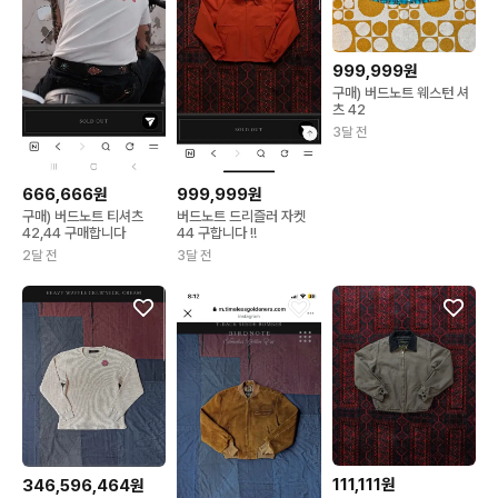
999,999원
구매) 버드노트 웨스턴 셔
츠 42
3달 전
999,999원
666,666원
버드노트 드리즐러 자켓
구매) 버드노트 티셔츠
44 구합니다 !!
42,44 구매합니다
3달 전
2달 전
111,111원
346,596,464원