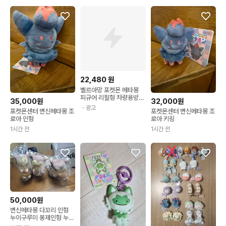
22,480
원
벨르아망 포켓몬 메타몽
피규어 리필형 차량용방향
35,000원
32,000원
제, 1개, 클레멘타인
・광고
포켓몬센터 변신메타몽 조
포켓몬센터 변신메타몽 조
로아 인형
로아 키링
1시간 전
1시간 전
50,000원
변신메타몽 다꼬리 인형
누이구루미 봉제인형 누이
굿즈 포켓몬스터 포켓몬