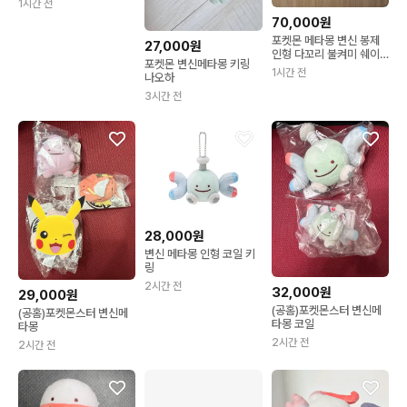
1시간 전
70,000원
포켓몬 메타몽 변신 봉제
27,000원
인형 다꼬리 불켜미 쉐이
포켓몬 변신메타몽 키링
미 깨봉이 또가스 앱솔
1시간 전
나오하
3시간 전
28,000원
변신 메타몽 인형 코일 키
링
2시간 전
32,000원
29,000원
(공홈)포켓몬스터 변신메
(공홈)포켓몬스터 변신메
타몽 코일
타몽
2시간 전
2시간 전