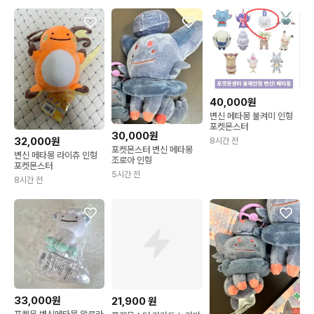
40,000원
변신 메타몽 불켜미 인형
포켓몬스터
30,000원
32,000원
8시간 전
포켓몬스터 변신 메타몽
변신 메타몽 라이츄 인형
조로아 인형
포켓몬스터
5시간 전
8시간 전
33,000원
21,900
원