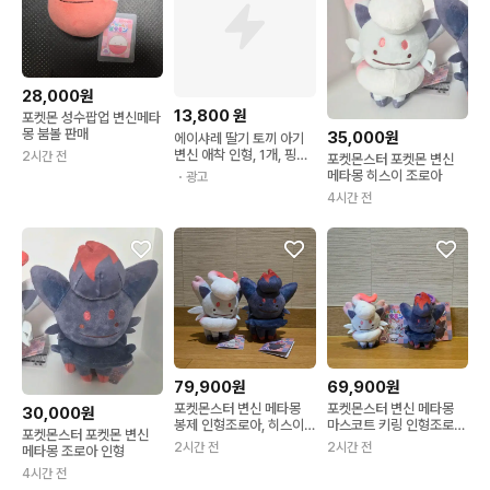
28,000원
13,800
원
포켓몬 성수팝업 변신메타
몽 붐볼 판매
35,000원
에이샤레 딸기 토끼 아기
변신 애착 인형, 1개, 핑크,
2시간 전
포켓몬스터 포켓몬 변신
20cm
메타몽 히스이 조로아
・광고
4시간 전
79,900원
69,900원
포켓몬스터 변신 메타몽
포켓몬스터 변신 메타몽
30,000원
봉제 인형조로아, 히스이
마스코트 키링 인형조로
포켓몬스터 포켓몬 변신
조로아 세트
아, 히스이조로아 세트
2시간 전
2시간 전
메타몽 조로아 인형
4시간 전