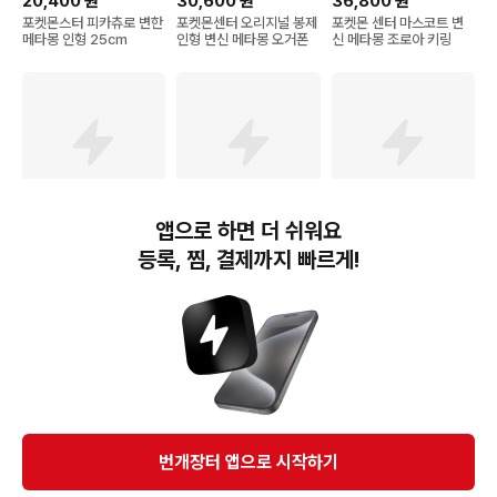
20,400
원
30,600
원
36,800
원
포켓몬스터 피카츄로 변한
포켓몬센터 오리지널 봉제
포켓몬 센터 마스코트 변
메타몽 인형 25cm
인형 변신 메타몽 오거폰
신 메타몽 조로아 키링
앱으로 하면 더 쉬워요
51,500
원
8,840
원
24,200
원
등록, 찜, 결제까지 빠르게!
포켓몬 포코피아 시리즈
포켓몬 서툴러도 변신 메
모찌 캐릭터 미니 애착인
인간 변신 메타몽 봉제인
타몽 완소 지갑
형 소형 포켓몬스터 변신
형 키링 변신 메타몽 인형
인형 장난감 선물 어린이
26cm
메타몽 잠만보
번개장터(주) 사업자정보, 이용약관 및 기타 법적고지
번개장터㈜는 통신판매중개자이며, 통신판매의 당사자가 아닙니다. 전자상거래 등에서의
소비자보호에 관한 법률 등 관련 법령 및 번개장터㈜의 약관에 따라 상품, 상품정보, 거래에 관한 책임은
개별 판매자에게 귀속하고, 번개장터㈜는 원칙적으로 회원간 거래에 대하여 책임을 지지 않습니다.
다만, 번개장터㈜가 직접 판매하는 상품에 대한 책임은 번개장터㈜에게 귀속합니다.
Ⓒ Bungaejangter Inc. all rights reserved.
번개장터 앱으로 시작하기