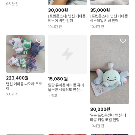
봉제인형 팝니다
9시간 전
30,000원
35,000원
[포켓몬스터] 변신 메타몽
[포켓몬스터] 변신 메타몽
에브이 버전 인형
식스테일 키링 인형
10시간 전
10시간 전
223,400원
15,080
원
변신 메타몽 냐오하 조로
릴팡 유아용 메타몽 퓨어
아
올스텐 서툴러도 변신! 메
타몽 스푼 + 포크 + 젓가
7시간 전
・광고
락 세트
30,000원
일본 포켓몬센터 변신 메
타몽 키링 코일 인형
10시간 전