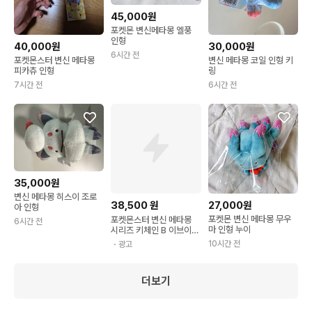
45,000원
포켓몬 변신메타몽 엘풍
인형
40,000원
30,000원
6시간 전
포켓몬스터 변신 메타몽
변신 메타몽 코일 인형 키
피카츄 인형
링
7시간 전
6시간 전
35,000원
변신 메타몽 히스이 조로
38,500
원
27,000원
아 인형
포켓몬 변신 메타몽 무우
포켓몬스터 변신 메타몽
6시간 전
마 인형 누이
시리즈 키체인 B 이브이즈
중국 발매 굿즈
10시간 전
・광고
더보기