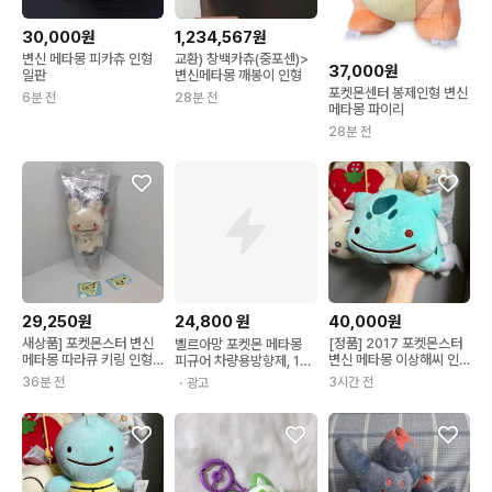
30,000원
1,234,567원
변신 메타몽 피카츄 인형
교환) 창백카츄(중포센)>
37,000원
일판
변신메타몽 깨봉이 인형
포켓몬센터 봉제인형 변신
6분 전
28분 전
메타몽 파이리
28분 전
29,250원
24,800
원
40,000원
새상품] 포켓몬스터 변신
[정품] 2017 포켓몬스터
벨르아망 포켓몬 메타몽
메타몽 따라큐 키링 인형
변신 메타몽 이상해씨 인
피규어 차량용방향제, 1개,
마스코트 중포센
형
블랙체리
36분 전
3시간 전
・광고