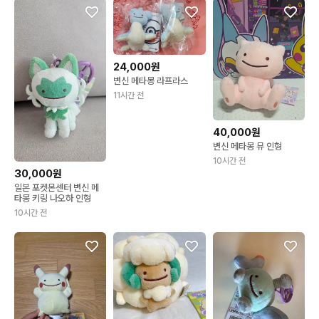
24,000원
변신 메타몽 라프라스
11시간 전
40,000원
변신 메타몽 뮤 인형
10시간 전
30,000원
일본 포켓몬센터 변신 메
타몽 키링 나오하 인형
10시간 전