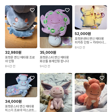
52,000원
포켓몬센터 변신 메타몽
피카츄 인형 + 카라비너
마스코트 키링
8시간 전
32,980원
35,000원
포켓몬 변신 메타몽 조로
포켓몬스터 변신 메타몽
아 인형
화강돌 봉제인형 팝니다
8시간 전
9시간 전
34,000원
포켓몬스터 변신 메타몽
히스이 조로아 마스코트