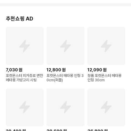
추천쇼핑 AD
7,030
원
12,800
원
12,090
원
포켓몬스터 피카츄로 변한
포켓몬스터 메타몽 인형 3
정품 포켓몬스터 메타몽
메타몽 가방고리 시팅
0cm(퍼플)
인형 30cm