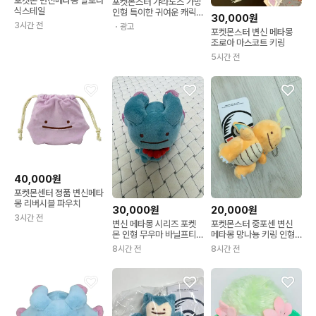
포켓몬 변신메타몽 알로라
포켓몬스터 갸라도스 가방
식스테일
인형 특이한 귀여운 캐릭
30,000원
터 등에 메는 포켓몬, 1개,
3시간 전
・광고
포켓몬스터 변신 메타몽
갸라도스, 70cm
조로아 마스코트 키링
5시간 전
40,000원
포켓몬센터 정품 변신메타
몽 리버시블 파우치
30,000원
20,000원
3시간 전
변신 메타몽 시리즈 포켓
포켓몬스터 중포센 변신
몬 인형 무우마 바닐프티
메타몽 망나뇽 키링 인형
베베놈
누이
8시간 전
8시간 전