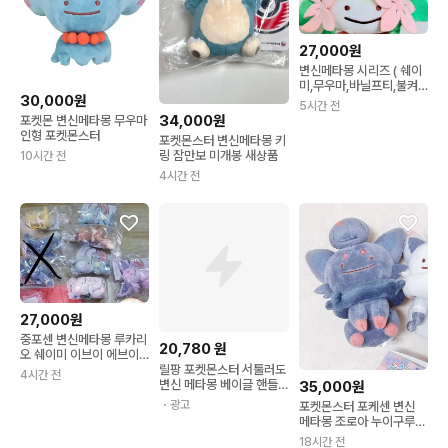
27,000원
변신메타몽 시리즈 ( 쉐이
미,무우마,바닐프티,불켜
30,000원
미)
5시간 전
34,000원
포켓몬 변신메타몽 무우마
인형 포켓몬스터
포켓몬스터 변신메타몽 키
링 잠만보 미개봉 새상품
10시간 전
4시간 전
27,000원
중포센 변신메타몽 루카리
20,780
원
오 쉐이미 이브이 에브이
님피아 쥬피썬더인형키링
릴팡 포켓몬스터 서툴러도
4시간 전
변신 메타몽 베이글 핸들
35,000원
이중스텐 텀블러
・광고
포켓몬스터 포케센 변신
메타몽 조로아 누이구루미
인형
18시간 전