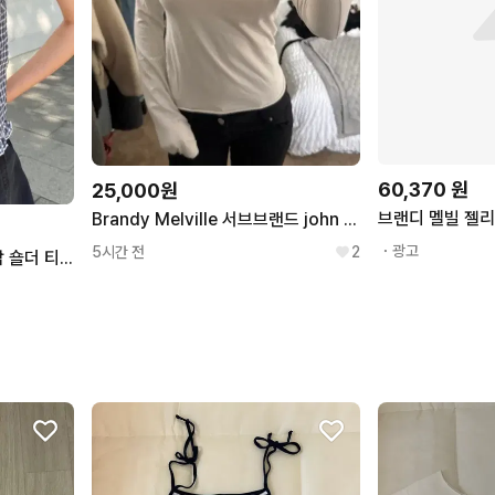
60,370
원
25,000원
브랜디 멜빌 젤리
Brandy Melville 서브브랜드 john galt 오프숄더 긴팔티셔츠
・광고
5시간 전
2
브랜디멜빌 엘레나 플래드 탑 숄더 티셔츠