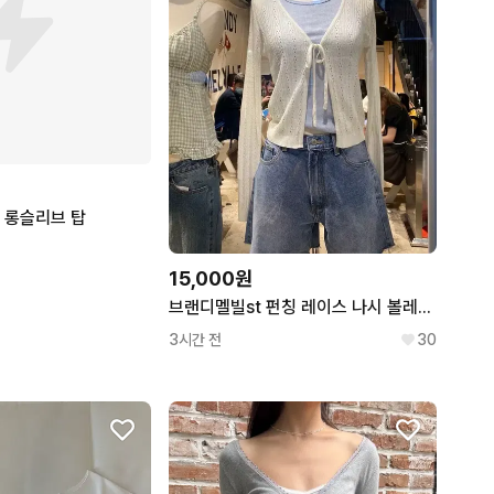
 롱슬리브 탑
15,000원
브랜디멜빌st 펀칭 레이스 나시 볼레로 가디건 아이보리 화이트
3시간 전
30