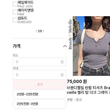
페일제이드
SJYP
PALE JADE
SJYP
에이치앤엠
로맨틱크라운
H&M
ROMANTIC CROWN
섭듀드
아디다스
SUBDUED
ADIDAS
1
/
9
가격
최소
원
최대
원
75,000
원
추가
브랜디멜빌 반팔 티셔츠 Bran
2만원~2만5천원
쿠팡
・광고
2만5천원~3만원