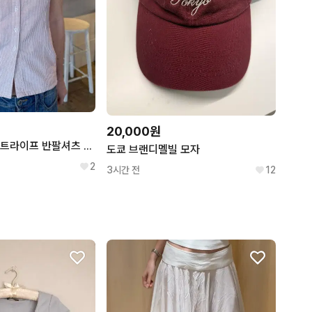
20,000원
브랜디멜빌 루 스트라이프 반팔셔츠 베이비핑크
도쿄 브랜디멜빌 모자
2
3시간 전
12