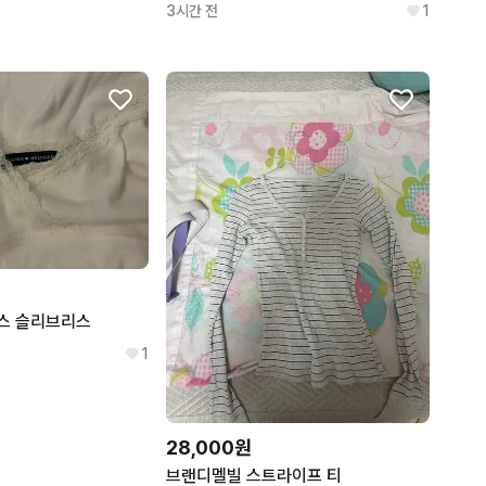
버버리
키플링
3시간 전
1
BURBERRY
KIPLING
마르니
인스턴트펑크
MARNI
INSTANTFUNK
베이프
베네통
BAPE
UNITED COLORS OF BENETT
스 슬리브리스
1
28,000원
브랜디멜빌 스트라이프 티