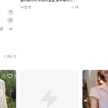
캘리포니아 브랜디멜빌 로우웨이스트 로우라이즈 미니 스커트
1시간 전
14
26
2