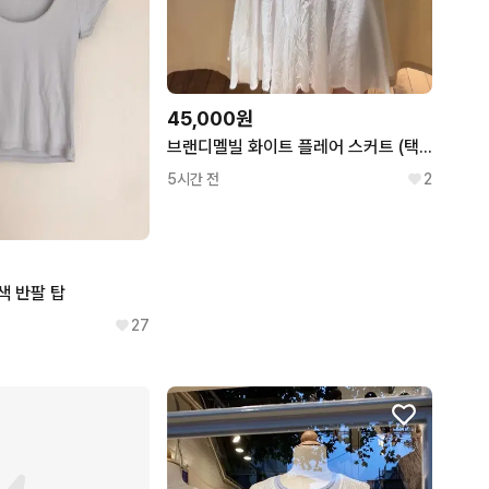
45,000원
브랜디멜빌 화이트 플레어 스커트 (택O)
5시간 전
2
색 반팔 탑
27