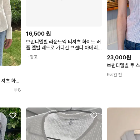
16,500
원
브랜디멜빌 라운드넥 티셔츠 화이트 러
플 멜빌 레트로 가디건 브랜디 아메리
칸
23,000원
・광고
9시간 전
브랜디멜빌 밀레 스트라이프 셔츠 화이트
8