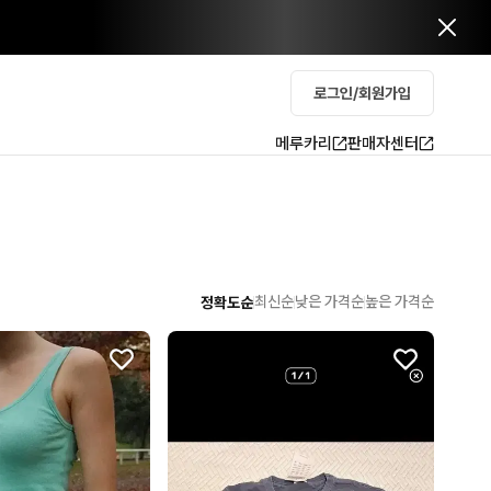
로그인/회원가입
메루카리
판매자센터
최신순
낮은 가격순
높은 가격순
정확도순