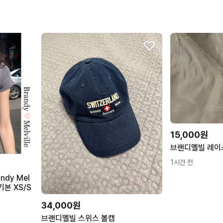
스컬프터
아미
SCULPTOR
AMI
쓰리타임즈
유니클로
THREETIMES
UNIQLO
시눈
챔피온
SINOON
CHAMPION
15,000원
브랜디멜빌 레이
1시간 전
dy Mel
veille 젤리 탑 다크 그레이 기본 XS/S
34,000원
브랜디멜빌 스위스 볼캡