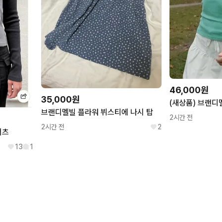
46,000원
35,000원
(새상품) 브랜디
브랜디멜빌 플라워 뷔스티에 나시 탑
2시간 전
2시간 전
2
셔츠
13
1
크랭크
타낫
CRNK
TANNAT
스타일난다
애즈온
STYLENANDA
ASON
에잇세컨즈
지오다노
8SECONDS
GIORDANO