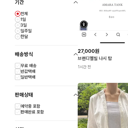
기간
전체
1일
3일
일주일
한달
27,000원
배송방식
브랜디멜빌 나시 탑
무료 배송
1시간 전
반값택배
일반택배
판매상태
예약중 포함
판매완료 포함