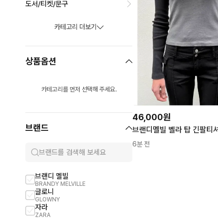
도서/티켓/문구
카테고리 더보기
상품옵션
카테고리를 먼저 선택해 주세요.
46,000원
브랜드
브랜디멜빌 벨라 탑 긴팔티
6분 전
브랜디 멜빌
홀리스터
BRANDY MELVILLE
HOLLISTER
글로니
후아유
GLOWNY
WHO.A.U
자라
아메리칸어패럴
ZARA
AMERICAN APPAREL