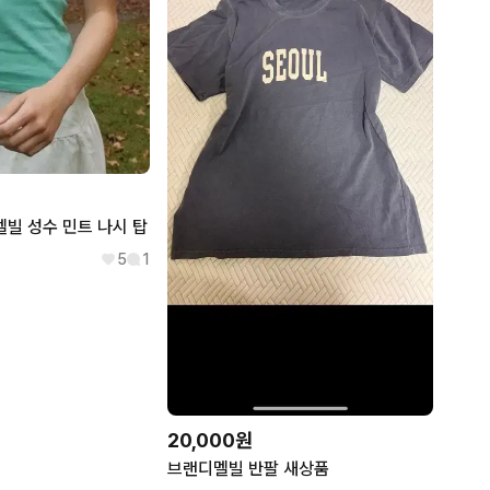
멜빌 성수 민트 나시 탑
5
1
슈프림
마뗑킴
SUPREME
MATIN KIM
폴로
산드로
20,000원
POLO RALPH LAUREN
SANDRO
타미힐피거
빔즈
브랜디멜빌 반팔 새상품
TOMMY HILFIGER
BEAMS