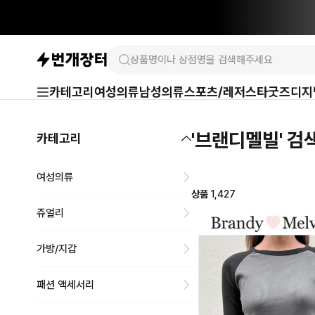
카테고리
여성의류
남성의류
스포츠/레저
스타굿즈
디지
'브랜디멜빌' 검
카테고리
여성의류
상품
1,427
쥬얼리
가방/지갑
패션 액세서리