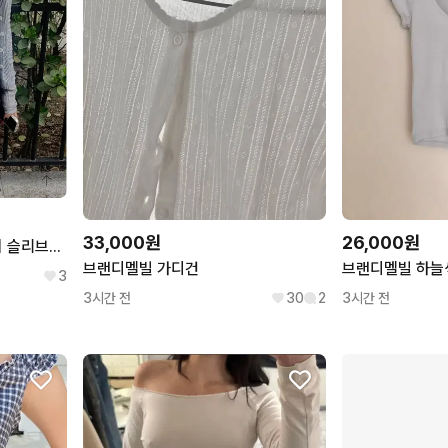
33,000원
26,000원
이즈이즈 lovey 레이스 나시 슬리브리스 나의나인 히피디피 브랜디멜빌
브랜디멜빌 가디건
브랜디멜빌 하늘
3
3시간 전
30
2
3시간 전