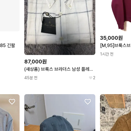
빈폴
시스템
BEANPOLE
SYSTEM
프레드페리
아베크롬비
FRED PERRY
ABECROMBIE & FITCH
아디다스
마시모두띠
ADIDAS
MASSIMO DUTTI
35,000원
85 긴팔
1시간 전
87,000원
(새상품) 브룩스 브라더스 남성 플레이드 리넨셔츠
45분 전
2