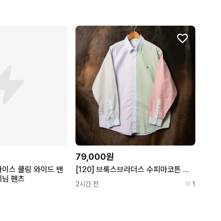
79,000원
아이스 쿨링 와이드 밴
[120] 브룩스브라더스 수피마코튼 컬러블럭 옥스포드 셔츠 신품
데님 팬츠
2시간 전
1