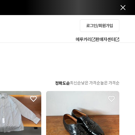
로그인/회원가입
메루카리
판매자센터
최신순
낮은 가격순
높은 가격순
정확도순