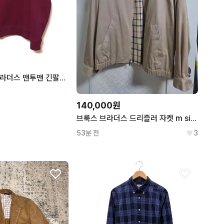
피엘라벤
헨리코튼
FJALLRAVEN
HENRY COTTON'S
로로피아나
일꼬르소
LORO PIANA
ILCORSO
잔스포츠
윌슨
JANSPORT
WILSON
[M,95]브룩스브라더스 맨투맨 긴팔티 스웻셔츠 버건디
140,000원
브룩스 브라더스 드리즐러 자켓 m size
53분 전
3