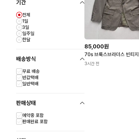
기간
전체
1일
3일
일주일
한달
85,000원
70s 브룩스브라더스 빈티지
배송방식
3시간 전
무료 배송
반값택배
일반택배
판매상태
예약중 포함
판매완료 포함