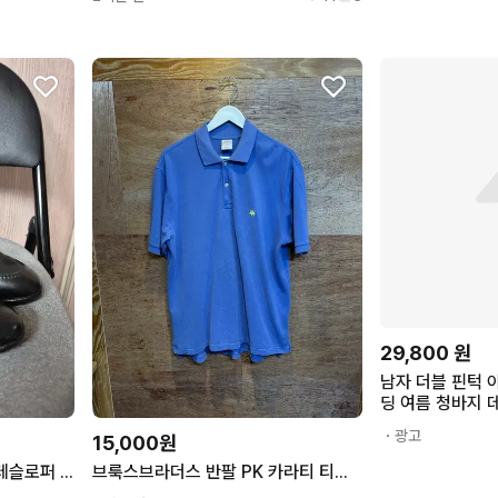
29,800
원
남자 더블 핀턱 
딩 여름 청바지 
・광고
15,000원
알든 브룩스 브라더스 별주 테슬로퍼 코도반 블랙 280 664
브룩스브라더스 반팔 PK 카라티 티셔츠 M사이즈