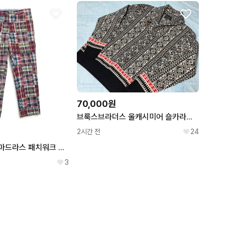
70,000원
브룩스브라더스 울캐시미어 숄카라니트
2시간 전
24
브룩스브라더스 마드라스 패치워크 팬츠
3