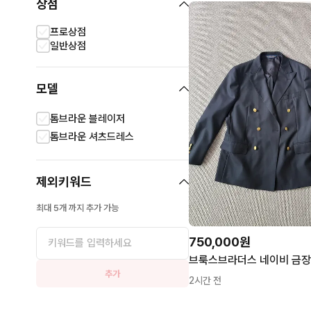
상점
프로상점
일반상점
모델
톰브라운 블레이저
톰브라운 셔츠드레스
제외키워드
최대 5개 까지 추가 가능
750,000원
추가
2시간 전