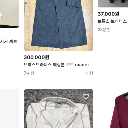
37,000원
38분 전
서커 셔츠
300,000원
브룩스브라더스 헤링본 코트 made in usa
7분 전
11
아페쎄
커버낫
A.P.C.
COVERNAT
버버리
유니클로
BURBERRY
UNIQLO
폴스미스
챔피온
PAUL SMITH
CHAMPION