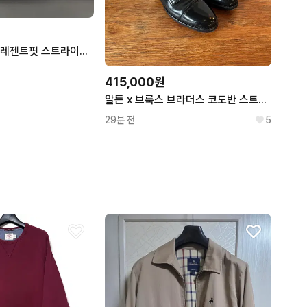
브룩스 브라더스 레젠트핏 스트라이프 셔츠 국내 기준 대략 105 ~ 110
415,000원
알든 x 브룩스 브라더스 코도반 스트레이트 팁 캡토 더비 2161 ( ~265)
29분 전
5
럭키슈에뜨
던스트
LUCKY CHOUETTE
DUNST
닥스
디키즈
DAKS
DICKIES
헤지스
시리즈
HAZZYS
SERIES