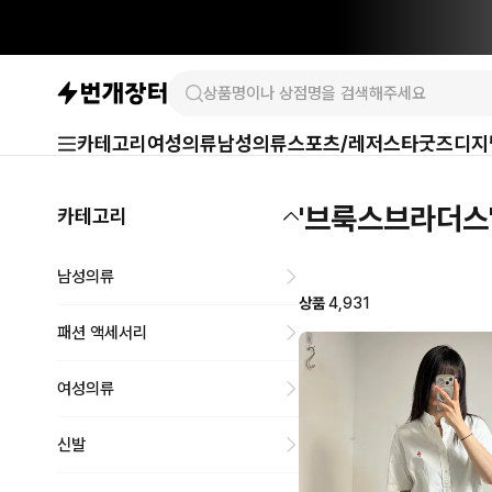
카테고리
여성의류
남성의류
스포츠/레저
스타굿즈
디지
'브룩스브라더스
카테고리
남성의류
상품
4,931
패션 액세서리
여성의류
신발