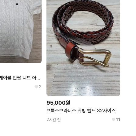
브룩스브라더스 케이블 반팔 니트 아이보리 L
3
95,000원
브룩스브라더스 위빙 벨트 32사이즈
2시간 전
11