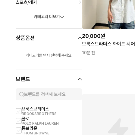
스포츠/레저
카테고리 더보기
20,000원
상품옵션
브룩스브라더스 화이트 시어
10분 전
카테고리를 먼저 선택해 주세요.
브랜드
브룩스브라더스
빔즈
BROOKSBROTHERS
BEAMS
폴로
드레익스
POLO RALPH LAUREN
DRAKE'S
톰브라운
바버
THOM BROWNE.
BARBOUR