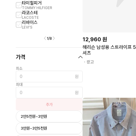
타미힐피거
휴고보스
TOMMY HILFIGER
HUGO BOSS
라코스테
클럽모나코
LACOSTE
CLUB MONACO
리바이스
나이키
LEVI'S
NIKE
12,960
원
1
/
8
해리슨 남성용 스트라이프 5
셔츠
가격
・광고
최소
원
최대
원
추가
2만5천원~3만원
3만원~3만5천원