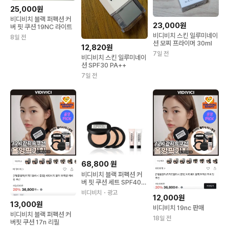
25,000원
비디비치 블랙 퍼펙션 커
23,000원
버 핏 쿠션 19NC 라이트
비디비치 스킨 일루미네이
8일 전
션 모찌 프라이머 30ml
12,820원
7일 전
비디비치 스킨 일루미네이
션 SPF30 PA++
7일 전
68,800
원
비디비치 블랙 퍼펙션 커
버 핏 쿠션 세트 SPF40 P
A++ (본품 13g + 리필 1
비디비치
・광고
12,000원
3g 2EA) / 아이돌 베이스
13,000원
쿠션
비디비치 19nc 판매
비디비치 블랙 퍼펙션 커
18일 전
버핏 쿠션 17n 리필