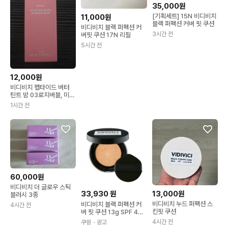
35,000원
[기획세트] 15N 비디비치
11,000원
블랙 퍼펙션 커버 핏 쿠션
비디비치 블랙 퍼펙션 커
3시간 전
버핏 쿠션 17N 리필
5시간 전
12,000원
비디비치 펩타이드 버터
틴트 밤 03로지버블, 미니
파우치
1시간 전
60,000원
비디비치 더 글로우 스틱
33,930
원
13,000원
블러시 3종
비디비치 누드 퍼펙션 스
비디비치 블랙 퍼펙션 커
4시간 전
킨핏 쿠션
버 핏 쿠션 13g SPF 40
PA++ 21NW 내추럴 1개
4시간 전
쿠팡
・광고