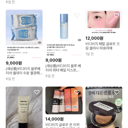
9일 전
12,000원
비디비치 페탈 글로우 크
림 블러시 타로라떼
1일 전
9,000원
9,000원
(새상품)비디비치 블루 베
(새상품)비디비치 블루베
리어 워터 베일 미스트
리어 올데이 수분 물광패
80ml
6일 전
드 100매
6일 전
14,000원
비디비치 글로우 온 리퀴