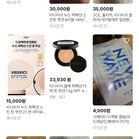
세트
19시간 전
30,000원
35,000원
비디비치 누드 퍼펙션 스
3CE, 홀리카, 비디비치 블
킨핏 쿠션 &리필 19NC
러셔/아이팔레트 일관판매
합니다
15시간 전
19시간 전
33,930
원
비디비치 블랙 퍼펙션 커
버 핏 쿠션 13g SPF 40
PA++ 21N 아이보리 1개
쿠팡
・광고
15,000원
비디비치 누드 퍼펙션 스
4,000원
킨 핏 쿠션 21 엔 아이보리
리필제품
크래비티 미개봉 앨범(아
18시간 전
드레날린,베네비디비치)
17시간 전