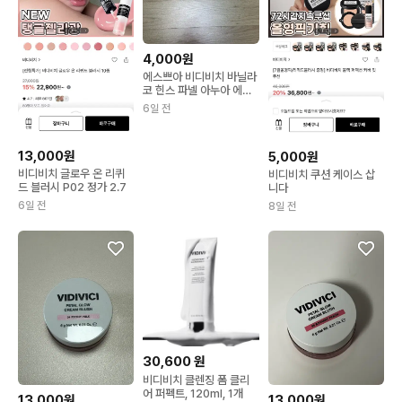
4,000원
에스쁘아 비디비치 바닐라
코 힌스 파넬 아누아 에이
지투웨니스 쿠션 리필
6일 전
13,000원
5,000원
비디비치 글로우 온 리퀴
비디비치 쿠션 케이스 삽
드 블러시 P02 정가 2.7
니다
6일 전
8일 전
30,600
원
비디비치 클렌징 폼 클리
어 퍼펙트, 120ml, 1개
13,000원
13,000원