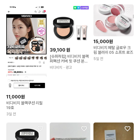
15,000원
비디비치 페탈 글로우 크
39,100
원
림 블러쉬 05 소프트 로즈
[슈퍼적립] 비디비치 블랙
5일 전
퍼펙션 커버 핏 쿠션 본품
13g SPF 40 PA++ 8종
비디비치
・광고
/ 밀착수부지 쿠션
11,000원
비디비치 블랙쿠션 리필
19호
3일 전