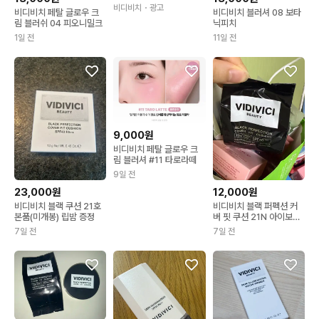
비디비치
・광고
비디비치 페탈 글로우 크
비디비치 블러셔 08 보타
림 블러쉬 04 피오니밀크
닉피치
1일 전
11일 전
9,000원
비디비치 페탈 글로우 크
림 블러셔 #11 타로라떼
9일 전
23,000원
12,000원
비디비치 블랙 쿠션 21호
비디비치 블랙 퍼펙션 커
본품(미개봉) 립밤 증정
버 핏 쿠션 21N 아이보리
리필
7일 전
7일 전