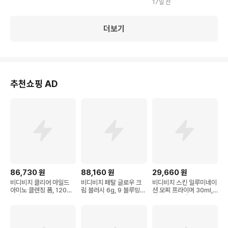
17일 전
더보기
추천쇼핑 AD
86,730
원
88,160
원
29,660
원
비디비치 클리어 마일드
비디비치 페탈 글로우 크
비디비치 스킨 일루미네이
아미노 클렌징 폼, 120ml,
림 블러시 6g, 9 블루밍
션 모찌 프라이머 30ml,
3개
베리, 4개
단일 색상, 1개