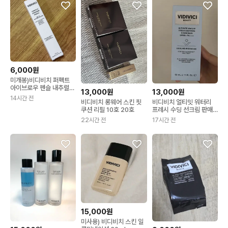
6,000원
미개봉)비디비치 퍼펙트
아이브로우 펜슬 내추럴브
13,000원
13,000원
라운
14시간 전
비디비치 롱웨어 스킨 핏
비디비치 얼티밋 워터리
쿠션 리필 10호 20호
프레시 수딩 선크림 판매
합니다 미개봉
22시간 전
17시간 전
15,000원
미사용) 비디비치 스킨 일