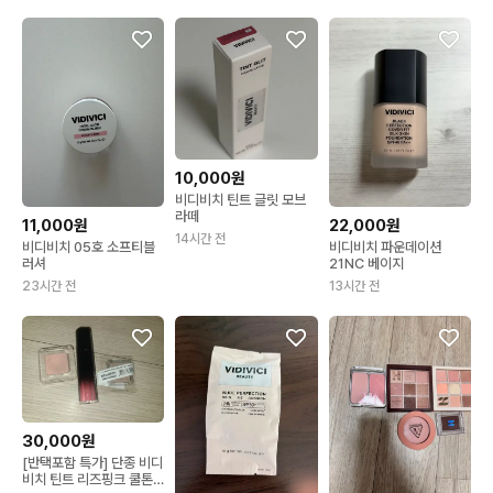
10,000원
비디비치 틴트 글릿 모브
라떼
11,000원
22,000원
14시간 전
비디비치 05호 소프티블
비디비치 파운데이션
러셔
21NC 베이지
23시간 전
13시간 전
30,000원
[반택포함 특가] 단종 비디
비치 틴트 리즈핑크 쿨톤