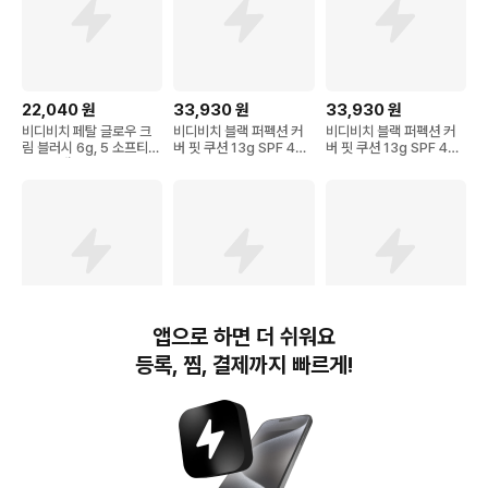
22,040
원
33,930
원
33,930
원
비디비치 페탈 글로우 크
비디비치 블랙 퍼펙션 커
비디비치 블랙 퍼펙션 커
림 블러시 6g, 5 소프티
버 핏 쿠션 13g SPF 40
버 핏 쿠션 13g SPF 40
로즈, 1개
PA++
PA++
앱으로 하면 더 쉬워요
33,930
원
22,040
원
28,880
원
등록, 찜, 결제까지 빠르게!
비디비치 블랙 퍼펙션 커
비디비치 페탈 글로우 크
비디비치 클리어 마일드
버 핏 쿠션 13g SPF 40
림 블러시 6g
아미노 클렌징 폼
PA++
번개장터(주) 사업자정보, 이용약관 및 기타 법적고지
번개장터㈜는 통신판매중개자이며, 통신판매의 당사자가 아닙니다. 전자상거래 등에서의