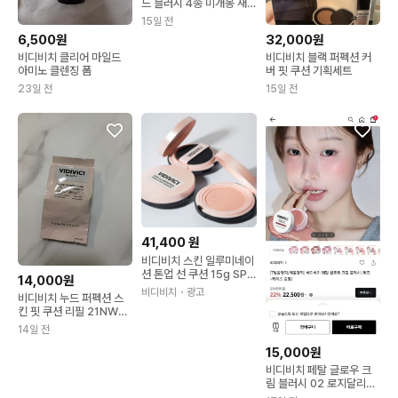
드 블러시 4종 미개봉 새
제품
15일 전
6,500원
32,000원
비디비치 클리어 마일드
비디비치 블랙 퍼펙션 커
아미노 클렌징 폼
버 핏 쿠션 기획세트
23일 전
15일 전
41,400
원
비디비치 스킨 일루미네이
션 톤업 선 쿠션 15g SPF
14,000원
30 PA +++ / 생기 톤업
비디비치
・광고
비디비치 누드 퍼펙션 스
선쿠션
킨 핏 쿠션 리필 21NW내
추럴
14일 전
15,000원
비디비치 페탈 글로우 크
림 블러시 02 로지달리아
블러셔