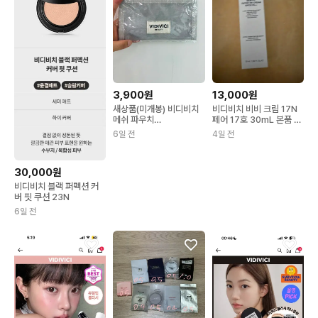
3,900원
13,000원
새상품(미개봉) 비디비치
비디비치 비비 크림 17N
메쉬 파우치
페어 17호 30mL 본품 미
170*60*100mm
개봉
6일 전
4일 전
30,000원
비디비치 블랙 퍼펙션 커
버 핏 쿠션 23N
6일 전