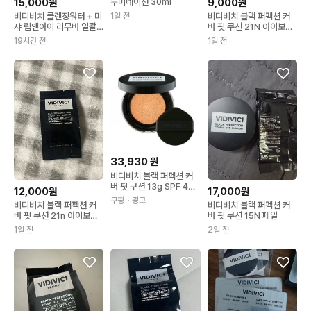
루미네이션 30ml
15,000원
9,000원
1일 전
비디비치 클렌징워터 + 미
비디비치 블랙 퍼펙션 커
샤 립앤아이 리무버 일괄 1
버 핏 쿠션 21N 아이보리
차세안제
리필
19시간 전
1일 전
33,930
원
비디비치 블랙 퍼펙션 커
버 핏 쿠션 13g SPF 40
12,000원
17,000원
PA++ 23N 샌드 1개
쿠팡
・광고
비디비치 블랙 퍼펙션 커
비디비치 블랙 퍼펙션 커
버 핏 쿠션 21n 아이보리
버 핏 쿠션 15N 페일
리필
1일 전
2일 전