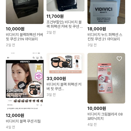
11,700원
조건부할인) 비디비치 블
랙 퍼펙션 커버 핏 쿠션 리
10,000원
18,000원
필 21N
2일 전
비디비치 블랙퍼펙션 커버
비디비치 누드 퍼펙션 스
핏 쿠션 21N 아이보리
킨핏 쿠션 21 아이보리
2일 전
3일 전
33,000원
비디비치 블랙 퍼펙션 커
버 핏 쿠션
[SPF40/PA++] 19NC
3일 전
라이트
10,000원
비디비치 크림블러셔 08
12,000원
보타닉피치
비디비치 블랙 쿠션 리필
4일 전
4일 전