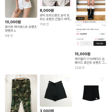
8,000원
큐빅 트위드팬츠 보석 트
위드 숏팬츠 간절기 하객
10,000원
룩
15분 전
화이트 하이웨스트 숏팬츠
핫팬츠 s
9분 전
15,000원
에이블리 1119메이드 논
페이드 포인트 숏팬츠 그
레이
22분 전
3,000원