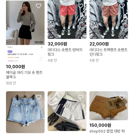
32,000원
22,000원
아디다스 숏팬츠 반바지
아디다스 트랙팬츠 숏팬츠
핑크
인디핑크
4분 전
4분 전
10,000원
메이글 아리 기모 숏 팬츠
블랙 S
방금 전
150,000원
shop502 팝업 대방 퍼