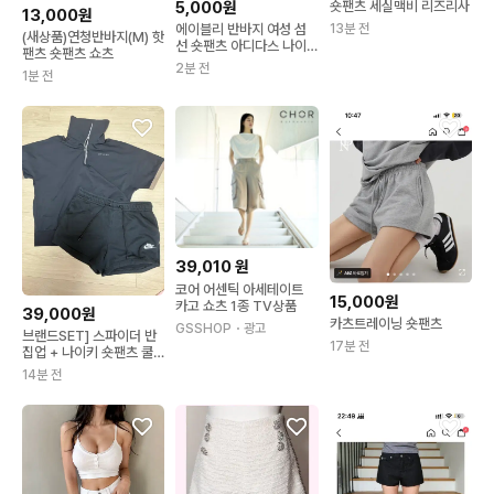
5,000원
숏팬츠 세실맥비 리즈리사
13,000원
에이블리 반바지 여성 섬
13분 전
(새상품)연청반바지(M) 핫
선 숏팬츠 아디다스 나이
팬츠 숏팬츠 쇼츠
키
2분 전
1분 전
39,010
원
코어 어센틱 아세테이트
15,000원
카고 쇼츠 1종 TV상품
39,000원
카츠트레이닝 숏팬츠
GSSHOP
・광고
브랜드SET] 스파이더 반
17분 전
집업 + 나이키 숏팬츠 쿨&
스포티 세트 (덤 증정)
14분 전