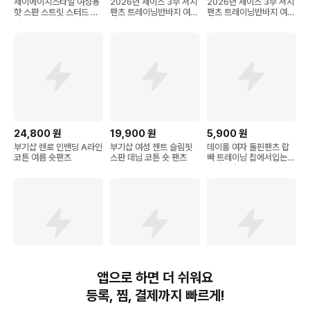
제이에이치스타일 여성용
2026년 제이스 3부 져지
2026년 제이스 3부 져지
핫 스판 스트릿 스터드 숏
팬츠 트레이닝반바지 여자
팬츠 트레이닝반바지 여자
팬츠 CHIROK762
바지
바지
24,800
원
19,900
원
5,900
원
부기샵 렌로 인밴딩 A라인
부기샵 여성 젠트 슬림핏
데이룸 여자 돌핀팬츠 랍
코튼 여름 숏팬츠
스판 데님 코튼 숏 팬츠
빠 트레이닝 집에서입는
반바지 숏팬츠
앱으로 하면 더 쉬워요
17,800
원
23,800
원
16,900
원
등록, 찜, 결제까지 빠르게!
핑크셀럽 슬림핏 마이크로
부기샵 여성 데님 숏팬츠
자스민벨 제느 여성 페이
트레이닝 3부 숏팬츠 반바
포히 캣워싱 청반바지
크 포켓 반바지 밴딩 면바