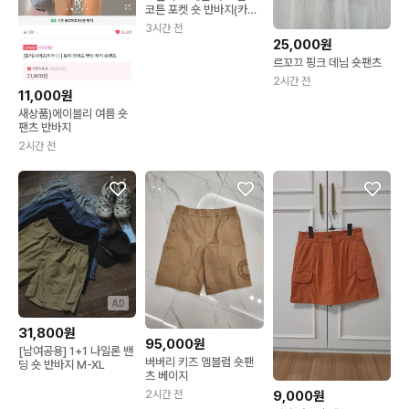
코튼 포켓 숏 반바지(카
키,S사이즈)
3시간 전
25,000원
르꼬끄 핑크 데님 숏팬츠
2시간 전
11,000원
새상품)에이블리 여름 숏
팬츠 반바지
2시간 전
AD
31,800원
95,000원
[남여공용] 1+1 나일론 밴
버버리 키즈 엠블럼 숏팬
딩 숏 반바지 M-XL
츠 베이지
2시간 전
9,000원