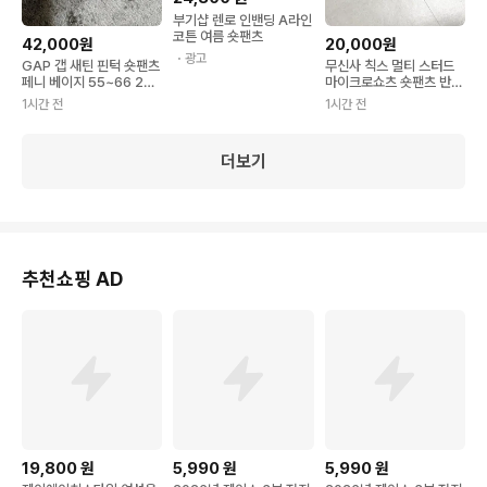
부기샵 렌로 인밴딩 A라인
코튼 여름 숏팬츠
42,000원
20,000원
・광고
GAP 갭 새틴 핀턱 숏팬츠
무신사 칙스 멀티 스터드
페니 베이지 55~66 2사
마이크로쇼츠 숏팬츠 반바
이즈 여성 반바지
지 블랙 S
1시간 전
1시간 전
더보기
추천쇼핑 AD
19,800
원
5,990
원
5,990
원