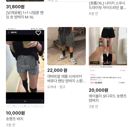
[정품/XL] 나이키 스우시
31,800원
드라이핏 사이드라인 블랙
숏팬츠 반바지
[남여공용] 1+1 나일론 밴
6분 전
딩 숏 반바지 M-XL
22,000
원
야바트말 여름 시어서커
버뮤다 밴딩 반바지 스판
빅사이즈 XL-6XL
오까네
・광고
20,000원
에이블리 모디무드 숏팬츠
반바지
3분 전
10,000원
숏팬츠 바지
3분 전