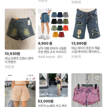
1시간 전
52분 전
9,900
원
13,990원
데님 데미지 프린지 해골
남자 여름 반바지 나일론
스컬 레이어드 패치워크
우븐 밴딩 쇼츠 빅사이즈
10,630원
청반바지 숏팬츠 진청바지
53분 전
아소트 Assort
・광고
데님 숏팬츠 진청m 청바
워싱 수술 디스트로이드
지 핫팬츠
좀비 고스트 몬스터 펑크
지뢰계 서브컬쳐 고스 고
1시간 전
딕 그런지 하라주쿠 Y2K
52,000원
브런치 br베일 카고 팬츠