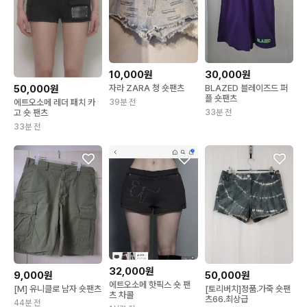
10,000원
30,000원
자라 ZARA 청 숏팬츠
BLAZED 블레이즈드 퍼
50,000원
플 숏팬츠
39분 전
에트오소메 레더 패치 카
33분 전
고 숏 팬츠
33분 전
32,000원
9,000원
50,000원
에트오소메 핫픽스 숏 팬
[M] 유니클로 남자 숏팬츠
[토리버치]정품.가죽 숏팬
츠 차콜
츠66.최상급
44분 전