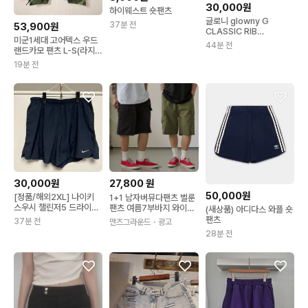
30,000원
하이웨스트 숏팬츠
글로니 glowny G
37분 전
53,900원
CLASSIC RIB
미군1세대 고어텍스 우드
SHORTS 클래식 숏 팬츠
44분 전
랜드카모 팬츠 L-S(라지
바지 블랙
숏)
19분 전
30,000원
27,800
원
50,000원
[정품/해외2XL] 나이키
1+1 남자버뮤다팬츠 벌룬
스우시 챌린저5 드라이핏
팬츠 여름7부바지 와이드
(새상품) 아디다스 와플 숏
네이비 런닝 반바지 숏팬
반바지
팬츠
37분 전
맨즈그라운드
・광고
츠
28분 전