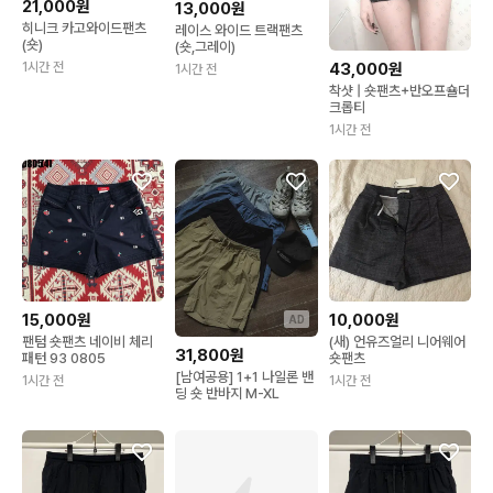
21,000원
13,000원
히니크 카고와이드팬츠
레이스 와이드 트랙팬츠
(숏)
(숏,그레이)
1시간 전
43,000원
1시간 전
착샷 | 숏팬츠+반오프숄더
크롭티
1시간 전
15,000원
10,000원
AD
팬텀 숏팬츠 네이비 체리
(새) 언유즈얼리 니어웨어
31,800원
패턴 93 0805
숏팬츠
[남여공용] 1+1 나일론 밴
1시간 전
1시간 전
딩 숏 반바지 M-XL