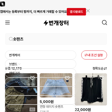
앱에서는 등록부터 찜까지, 더 빠르게 거래할 수 있어요
앱 다운로드
번개케어
내 조건 설정
브랜드
상품
12,178
정확도순
카테고리
가격
상품상태
기간
5,000원
연청 데미지 숏팬츠
모델
22,000원
AD
12분 전