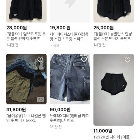
28,000원
19,800
원
25,000원
[정품/XL] 엄브로 포켓 우
[정품/XL] 뉴발란스 런닝
제이에이치스타일 여성용
븐 블랙 반바지 숏팬츠
블랙 우븐 반바지 숏팬츠
핫 스판 스트릿 스터드 숏
팬츠 CHIROK762
1시간 전
1시간 전
・광고
AD
31,800원
90,000원
[남여공용] 1+1 나일론 밴
뉴에라X디네댓(데님 카고
딩 숏 반바지 M-XL
숏팬츠)L사이즈
1시간 전
11,000원
12320번 나이키 [여름]