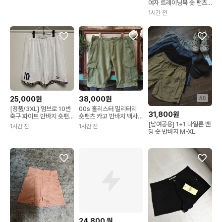
여자 트레이닝복 숏 팬츠
S 사이즈
1시간 전
25,000원
38,000원
AD
[정품/3XL] 엄브로 10번
00s 홀리스터 밀리터리
31,800원
축구 화이트 반바지 숏팬
숏팬츠 카고 반바지 백사
츠 쇼츠
틴 그린 36
[남여공용] 1+1 나일론 밴
1시간 전
1시간 전
딩 숏 반바지 M-XL
24,800
원