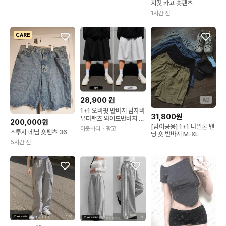
지컷 카고 숏팬츠
1시간 전
28,900
원
AD
1+1 오버핏 반바지 남자버
31,800원
뮤다팬츠 와이드반바지 통
200,000원
큰 6부 벌룬 남여공용 헬
[남여공용] 1+1 나일론 밴
아웃바디
・광고
스투시 데님 숏팬츠 36
스바지
딩 숏 반바지 M-XL
5시간 전