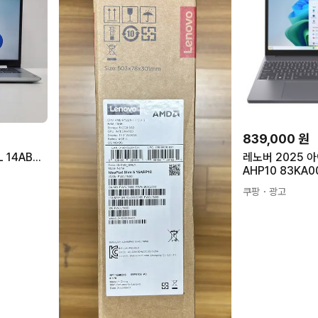
839,000
원
레노버 아이디어패드 슬림5L 14ABR8 라이젠5 16GB 512GB
레노버 2025 아
AHP10 83KA
0시리즈 8GB 2
쿠팡
・광고
스 15인치 노트