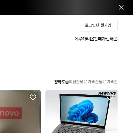
로그인/회원가입
메루카리
판매자센터
최신순
낮은 가격순
높은 가격순
정확도순