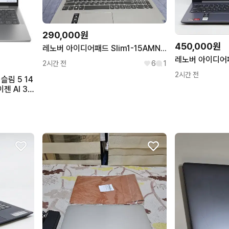
290,000원
450,000원
레노버 아이디어패드 Slim1-15AMN7 상태A급 15.6인치 개인
2시간 전
6
1
2시간 전
슬림 5 14
젠 AI 30
D 14인치