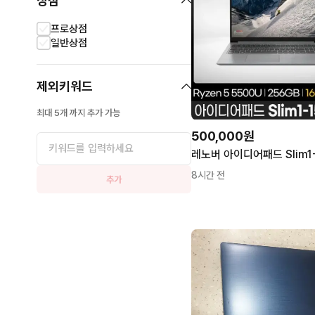
상점
프로상점
일반상점
제외키워드
최대 5개 까지 추가 가능
500,000원
8시간 전
추가