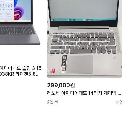
이디어패드 슬림 3 15
0038KR 라이젠5 800
56GB OLED 프리도
299,000원
북 랩탑 놋북
레노버 아이디어패드 14인치 게이밍 노트북
2일 전
2