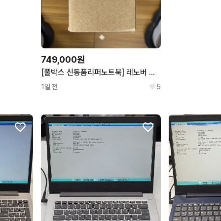
749,000원
[풀박스 신동품리퍼노트북] 레노버 아이디어패드 Slim5 15ARP10 / 라이젠7 7735HS / 15.3인치 / 정품가방
1일 전
5