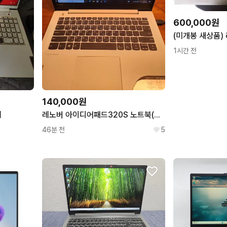
600,000원
1시간 전
140,000원
치
레노버 아이디어패드320S 노트북(배터리교체필요)
46분 전
5