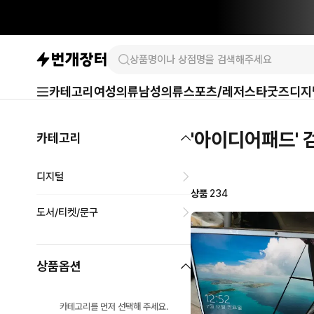
카테고리
여성의류
남성의류
스포츠/레저
스타굿즈
디지
'아이디어패드'
카테고리
디지털
상품
234
도서/티켓/문구
상품옵션
카테고리를 먼저 선택해 주세요.