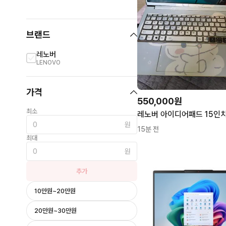
브랜드
레노버
LENOVO
가격
550,000원
최소
레노버 아이디어패드 15인
원
15분 전
최대
원
추가
10만원~20만원
20만원~30만원