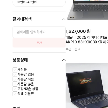
30만원~40만원
결과내검색
1,627,000
원
레노버 2025 아이디어패드 
AKP10 83HX003XKR 라이
추가
0 32GB 1TB Win11 OLE
쿠팡
・광고
노트북 랩탑 놋북
상품상태
새상품
사용감 없음
사용감 적음
사용감 많음
고장/파손 상품
상태 미분류