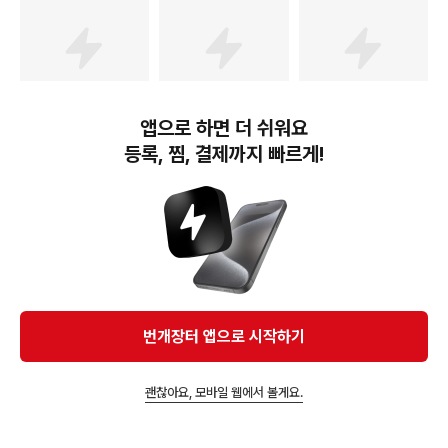
과폰 인스타폰 오렌지폰
성 에어드롭 인스타 감성
사진폰 레트로 감성 카메
카메라 사진폰 오렌지폰
라
사과폰
앱으로 하면 더 쉬워요
122,860
원
189,330
원
88,600
원
등록, 찜, 결제까지 빠르게!
빈티지카메라폰아이픈5S
[S등급 리퍼 배터리성능 1
[S등급 리퍼 배터리성능 1
공기계 외관 배터리 최상
00%] 최상등급 아이픈 5
00%] 최상등급 아이픈 5
등급 인스타용 카메라 중
S 공기계 리퍼비쉬 자급제
S 공기계 리퍼비쉬 자급제
고폰 5S used phone 사
중고폰 빈티지 레트로 감
중고폰 빈티지 레트로 감
과폰 인스타폰 오렌지폰
성 에어드롭 인스타 감성
성 에어드롭 인스타 감성
사진폰 레트로 감성 카메
카메라 사진폰 오렌지폰
카메라 사진폰 오렌지폰
라
사과폰
사과폰
번개장터(주) 사업자정보, 이용약관 및 기타 법적고지
번개장터㈜는 통신판매중개자이며, 통신판매의 당사자가 아닙니다. 전자상거래 등에서의
소비자보호에 관한 법률 등 관련 법령 및 번개장터㈜의 약관에 따라 상품, 상품정보, 거래에 관한 책임은
개별 판매자에게 귀속하고, 번개장터㈜는 원칙적으로 회원간 거래에 대하여 책임을 지지 않습니다.
다만, 번개장터㈜가 직접 판매하는 상품에 대한 책임은 번개장터㈜에게 귀속합니다.
Ⓒ Bungaejangter Inc. all rights reserved.
번개장터 앱으로 시작하기
APP 다운로드
괜찮아요, 모바일 웹에서 볼게요.