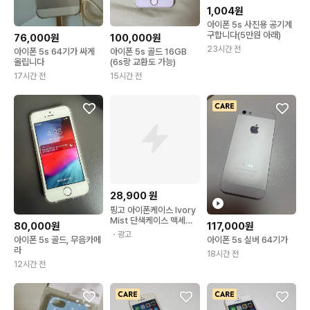
1,004원
아이폰 5s 사진용 공기계
구합니다(5만원 아래)
76,000원
100,000원
23시간 전
아이폰 5s 64기가 싸게
아이폰 5s 골드 16GB
올립니다
(6s랑 교환도 가능)
17시간 전
15시간 전
28,900
원
핑고 아이폰케이스 Ivory
Mist 단색케이스 맥세이
80,000원
117,000원
프
・광고
아이폰 5s 골드, 무음카메
아이폰 5s 실버 64기가
라
18시간 전
12시간 전