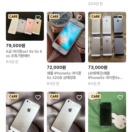
23시간 전
79,000원
S급 아이폰se1 6s 5s 6
xs 초특가판매!!!
5시간 전
72,000원
73,000원
애플 iPhone5s 아이폰
(상태깨끗)애플
5s 32GB 상태양호
iPhone5s 아이폰5s
se1과 같은성능
6시간 전
6시간 전