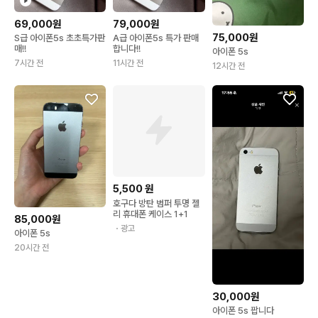
69,000원
79,000원
75,000원
S급 아이폰5s 초초특가판
A급 아이폰5s 특가 판매
매!!
합니다!!
아이폰 5s
7시간 전
11시간 전
12시간 전
5,500
원
호구다 방탄 범퍼 투명 젤
리 휴대폰 케이스 1+1
85,000원
・광고
아이폰 5s
20시간 전
30,000원
아이폰 5s 팝니다