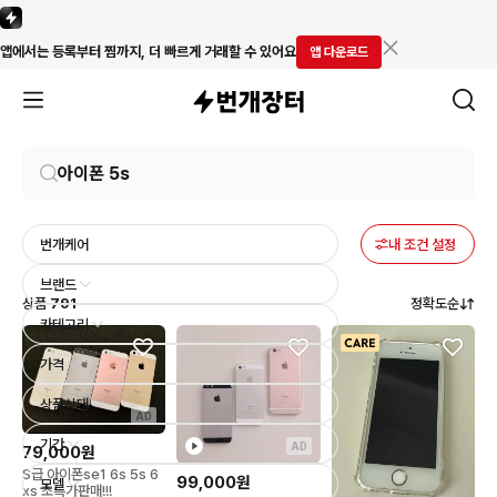
앱에서는 등록부터 찜까지, 더 빠르게 거래할 수 있어요
앱 다운로드
번개케어
내 조건 설정
브랜드
상품
791
정확도순
카테고리
가격
상품상태
AD
기간
AD
79,000원
S급 아이폰se1 6s 5s 6
99,000원
모델
xs 초특가판매!!!