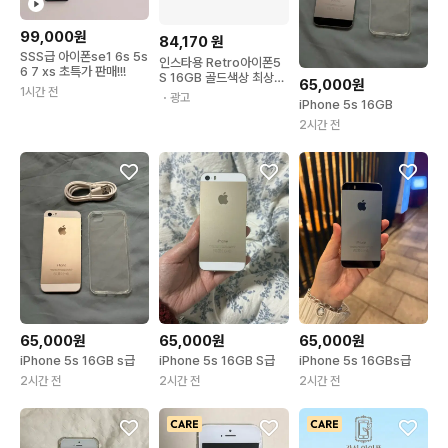
99,000원
84,170
원
SSS급 아이폰se1 6s 5s
인스타용 Retro아이폰5
6 7 xs 초특가 판매!!!
S 16GB 골드색상 최상위
65,000원
등급 에어드롭 인스타 감
1시간 전
・광고
iPhone 5s 16GB
성 카메라 Retro_iPhon
e 5S 자급제 공기계
2시간 전
65,000원
65,000원
65,000원
iPhone 5s 16GB s급
iPhone 5s 16GB S급
iPhone 5s 16GBs급
2시간 전
2시간 전
2시간 전