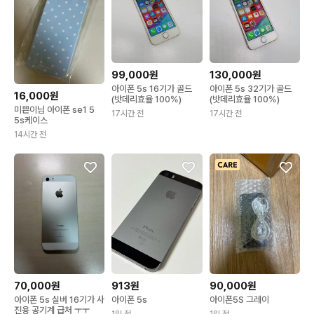
99,000원
130,000원
아이폰 5s 16기가 골드
아이폰 5s 32기가 골드
16,000원
(밧데리효율 100%)
(밧데리효율 100%)
미쁜이님 아이폰 se1 5
17시간 전
17시간 전
5s케이스
14시간 전
70,000원
913원
90,000원
아이폰 5s 실버 16기가 사
아이폰 5s
아이폰5S 그레이
진용 공기계 급처 ㅜㅜ
1일 전
1일 전