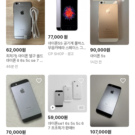
77,000
원
아이폰5S 공기계 풀박스
무음카메라 스페이스 그레
90,000원
62,000원
이 16GB 기본베이직
CP SHOP
・광고
아이폰 5s
최저가) 아이폰 댈구 올드
아이폰 6 6s 5c se 7 5s
1시간 전
판매 기가
46분 전
AD
59,000원
아이폰se1 6s 5s 5c 6
7 초초특가 판매!!!
107,000원
70,000원