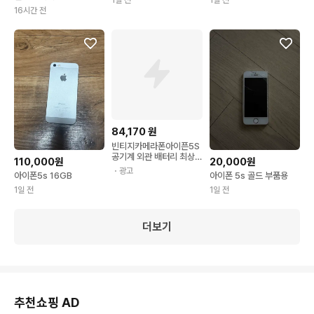
16시간 전
84,170
원
빈티지카메라폰아이픈5S
공기계 외관 배터리 최상
110,000원
20,000원
등급 인스타용 카메라 중
・광고
아이폰5s 16GB
아이폰 5s 골드 부품용
고폰 5S used phone 사
과폰 인스타폰 오렌지폰
1일 전
1일 전
사진폰 레트로 감성 카메
라
더보기
추천쇼핑 AD