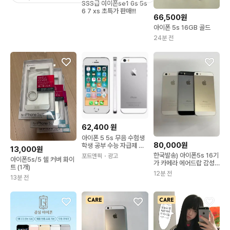
SSS급 아이폰se1 6s 5s
6 7 xs 초특가 판매!!!
66,500원
아이폰 5s 16GB 골드
24분 전
62,400
원
아이폰 5 5s 무음 수험생
80,000원
학생 공부 수능 자급제 폰
13,000원
실버 16G
한국발송) 아이폰5s 16기
포트앤픽
・광고
아이폰5s/5 쉘 커버 화이
가 카메라 에어드랍 감성
트 (1개)
폰 특가판매합니다.
12분 전
13분 전