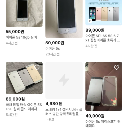
89,000원
55,000원
아이폰 SE1 6S 5S 6 7
아이폰 5s 16gb 실버
xs 감성아이폰 초특가 판
50,000원
4시간 전
매 !!!
4시간 전
아이폰 5s
23시간 전
89,000원
4,980
원
국내 당일 배송 아이폰 5S
16G 실버 골드 미세사용
노네임 1+1 갤럭시J4+ 플
감
러스 방탄 강화유리필름, 1
5시간 전
40,000원
개
・광고
아이폰 5s 케이스포함 판
매해요