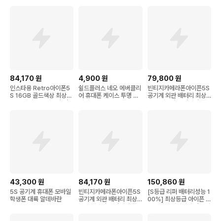
84,170
원
4,900
원
79,800
원
인스타용 Retro아이폰5
쉴드플러스 네오 에버클리
빈티지카메라폰아이픈5S
S 16GB 골드색상 최상위
어 휴대폰 케이스 투명 클
공기계 외관 배터리 최상
등급 에어드롭 인스타 감
리어 PC+TPU 2중구조
등급 인스타용 카메라 중
성 카메라 Retro_iPhon
하이브리드 변색방지 슬림
고폰 5S used phone 사
e 5S 자급제 공기계
충격흡수 범퍼케이스
과폰 인스타폰 오렌지폰
사진폰 레트로 감성 카메
라
43,300
원
84,170
원
150,860
원
5S 공기계 휴대폰 모바일
빈티지카메라폰아이픈5S
[S등급 리퍼 배터리성능 1
학생폰 대륙 알데바란
공기계 외관 배터리 최상
00%] 최상등급 아이픈 5
등급 인스타용 카메라 중
S 공기계 리퍼비쉬 자급제
고폰 5S used phone 사
중고폰 빈티지 레트로 감