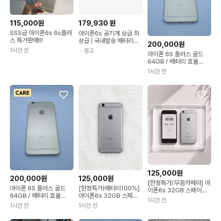
115,000원
179,930
원
SSS급 아이폰6s 6s플러
아이폰6s 공기계 상급 최
스 특가판매!!!
상급 | 국내발송 배터리효
200,000원
율100% 빈티지 감성 중
1시간 전
・광고
아이폰 6S 플러스 골드
고폰 연인트레이드 | 인스
64GB / 배터리 효율
타 사진용 | 정품 한정 특
100%
가!!
1시간 전
125,000원
200,000원
125,000원
[한정특가/무음카메라] 아
아이폰 6S 플러스 골드
[한정특가|배터리100%]
이폰6s 32GB 스페이스
64GB / 배터리 효율
아이폰6s 32GB 스페이
그레이
1시간 전
100%
스그레이
1시간 전
1시간 전