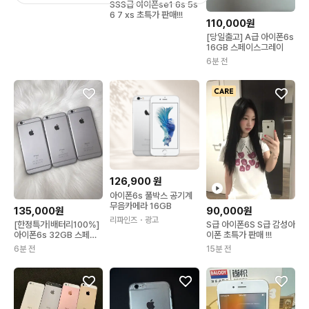
SSS급 아이폰se1 6s 5s
송 초특가
6 7 xs 초특가 판매!!!
110,000원
[당일출고] A급 아이폰6s
16GB 스페이스그레이
6분 전
126,900
원
아이폰6s 풀박스 공기계
무음카메라 16GB
135,000원
90,000원
리파인즈
・광고
[한정특가|배터리100%]
S급 아이폰6S S급 감성아
아이폰6s 32GB 스페이
이폰 초특가 판매 !!!
스그레이 무음카메라
6분 전
15분 전