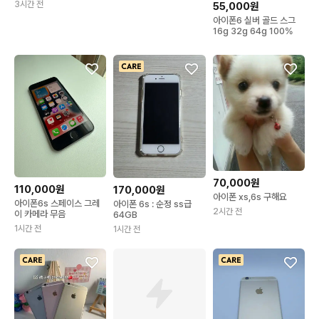
3시간 전
55,000원
아이폰6 실버 골드 스그
16g 32g 64g 100%
70,000원
110,000원
170,000원
아이폰 xs,6s 구해요
아이폰6s 스페이스 그레
아이폰 6s : 순정 ss급
2시간 전
이 카메라 무음
64GB
1시간 전
1시간 전