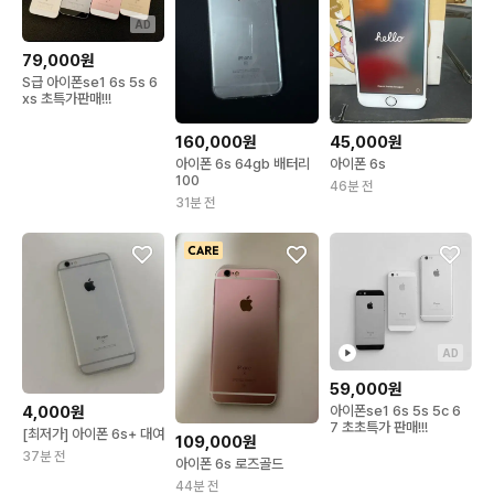
AD
79,000원
S급 아이폰se1 6s 5s 6
xs 초특가판매!!!
160,000원
45,000원
아이폰 6s 64gb 배터리
아이폰 6s
100
46분 전
31분 전
AD
59,000원
4,000원
아이폰se1 6s 5s 5c 6
7 초초특가 판매!!!
[최저가] 아이폰 6s+ 대여
109,000원
37분 전
아이폰 6s 로즈골드
44분 전