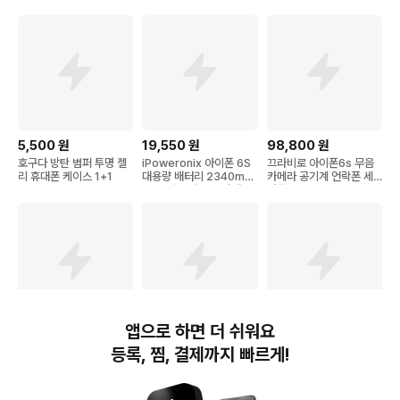
율100% 빈티지 감성 중
2/13/14/15 미니 프로 맥
고폰 연인트레이드 | 인스
스 mini pro max 전기종
타 사진용 | 정품 한정 특
슬림핏 젤리케이스
가!!
5,500
원
19,550
원
98,800
원
호구다 방탄 범퍼 투명 젤
iPoweronix 아이폰 6S
끄라비로 아이폰6s 무음
리 휴대폰 케이스 1+1
대용량 배터리 2340mA
카메라 공기계 언락폰 세
h KC인증 안전IC 탑재 61
컨폰 16GB 32GB 64G
6-00033 호환 교체용 한
128G
글 설명서 포함, 1개, iPho
ne 6S 대용량 배터리，분
해 도구 없음
앱으로 하면 더 쉬워요
189,330
원
139,960
원
149,800
원
등록, 찜, 결제까지 빠르게!
아이폰6s 공기계 상급 최
애플 아이폰6s 16GB 자
레트로아이폰6S 16GB
상급 | 국내발송 배터리효
급제 [A1688] 모든부품 1
실버색상)) 최상위등급 에
율100% 빈티지 감성 중
00% 정품
어드롭 인스타 감성 카메
고폰 연인트레이드 | 인스
라 Retro-iPhone 6S 자