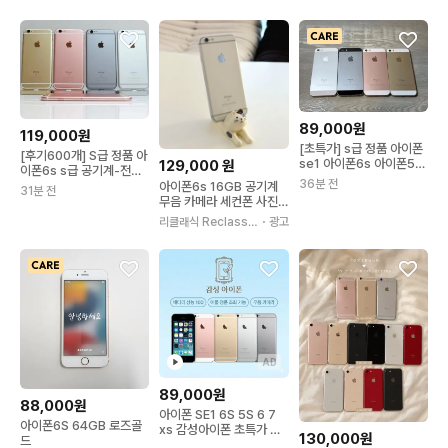
89,000원
119,000원
[초특가] s급 정품 아이폰
[후기600개] S급 정품 아
se1 아이폰6s 아이폰5s
129,000
원
이폰6s s급 공기계-전색
아이폰4s
36분 전
상
아이폰6s 16GB 공기계
31분 전
무음 카메라 세컨폰 사진
용 실버 리클래식 일반
리클래식 Reclassi
・광고
c
AD
89,000원
88,000원
아이폰 SE1 6S 5S 6 7
아이폰6S 64GB 로즈골
xs 감성아이폰 초특가 판
130,000원
드
매 !!!