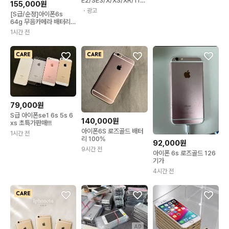
E2/SE3/X/XS/XR/11/1
155,000원
2/13/14/15 미니 프로 맥
・광고
[S급/순정]아이폰6s
스 mini pro max 전기종
64g 무음카메라 배터리
슬림핏 젤리케이스
100% 스그 실버
1시간 전
79,000원
S급 아이폰se1 6s 5s 6
140,000원
xs 초특가판매!!!
아이폰6S 로즈골드 배터
1시간 전
리 100%
92,000원
9시간 전
아이폰 6s 로즈골드 126
기가
4시간 전
AD