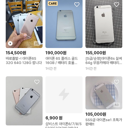
AD
154,500원
190,000원
155,000원
바로출발~! 아이폰6S
아이폰 6S 플러스 골드
[S급/순정]아이폰6s 실버
32G 64G 128G 팝니다
16GB / 배터리 효율
64g 무음카메라 배터리
100%
100%
1시간 전
1시간 전
AD
105,000원
6,900
원
SSS급 아이폰se1 초특가
샵비스트 아이폰6/7/8/S
판매!!!