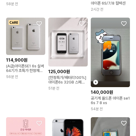
아이폰 6S/7/8 컬렉션
58분 전
2시간 전
114,900원
(A급)아이폰SE1 6s 실버
64기가 초특가 한정재고
125,000원
+증정품 드림
56분 전
[한정특가/배터리100%]
아이폰6s 32GB 스페이
스그레이
51분 전
140,000원
공기계 올드폰 아이폰 se1
6s 7 8 xs
54분 전