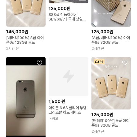
125,000원
SSS급 정품아이폰
SE1/6s/7 | 국내 당일배
송 초특가
145,000원
125,000원
[배터리100%] S급 아이
[A급/배터리100%] 아이
폰6s 128GB 골드
폰6s 32GB 골드
2시간 전
2시간 전
1,500
원
아이폰 6 6S 클리어 투명
크리스탈 하드 케이스
125,000원
・광고
[배터리100%] A급 아이
폰6s 32GB 골드
2시간 전