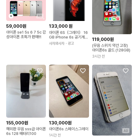
AD
59,000원
133,000
원
아이폰 se1 5s 6 7 5c 감
아이폰 6S（그레이） 16
성아이폰 초특가 판매!!!
GB iPhone 6s 공기계
119,000원
무음카메라 순정폰
사자와사자
・광고
(무음 스위치 약간 고장)
아이폰6s 골드 (128GB)
3시간 전
155,000원
130,000원
해외판 무음 sss급 아이폰
아이폰6s 스페이스그레이
AD
6s 128 배터리100
1시간 전