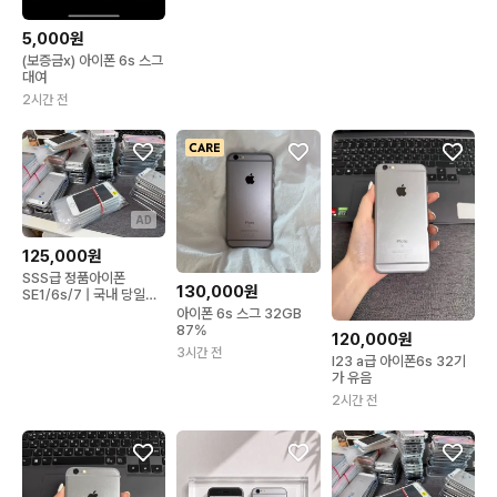
5,000원
(보증금x) 아이폰 6s 스그
대여
2시간 전
AD
125,000원
SSS급 정품아이폰
130,000원
SE1/6s/7 | 국내 당일배
송 초특가
아이폰 6s 스그 32GB
87%
120,000원
3시간 전
I23 a급 아이폰6s 32기
가 유음
2시간 전