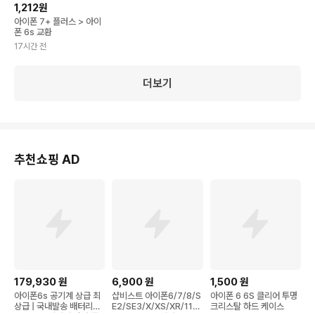
1,212원
아이폰 7+ 플러스 > 아이
폰 6s 교환
17시간 전
더보기
추천쇼핑 AD
179,930
원
6,900
원
1,500
원
아이폰6s 공기계 상급 최
샵비스트 아이폰6/7/8/S
아이폰 6 6S 클리어 투명
상급 | 국내발송 배터리효
E2/SE3/X/XS/XR/11/1
크리스탈 하드 케이스