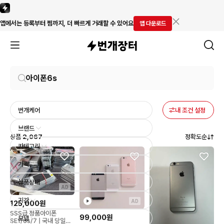
앱에서는 등록부터 찜까지, 더 빠르게 거래할 수 있어요
앱 다운로드
번개케어
내 조건 설정
브랜드
상품
2,067
정확도순
카테고리
가격
상품상태
AD
기간
AD
125,000원
SSS급 정품아이폰
99,000원
모델
SE1/6s/7 | 국내 당일배