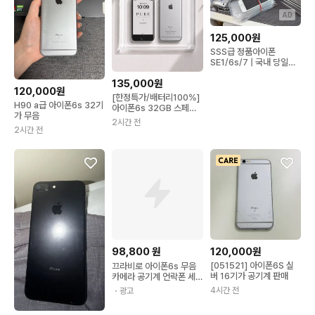
AD
125,000원
SSS급 정품아이폰
SE1/6s/7 | 국내 당일배
송 초특가
135,000원
120,000원
[한정특가/배터리100%]
H90 a급 아이폰6s 32기
아이폰6s 32GB 스페이
가 무음
스그레이
2시간 전
2시간 전
98,800
원
120,000원
[051521] 아이폰6S 실
끄라비로 아이폰6s 무음
버 16기가 공기계 판매
카메라 공기계 언락폰 세
컨폰 16GB 32GB 64G
4시간 전
・광고
128G