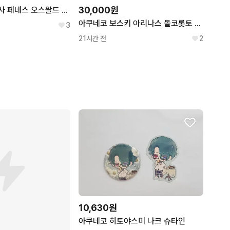
30,000원
아쿠네코 악마집사 페네스 오스왈드 아크릴 키링 레어 파샤 스티커 일괄
아쿠네코 보스키 아리나스 돌코롯토 아크릴 스탠드
3
21시간 전
2
10,630원
아쿠네코 히토야스미 나크 슈타인