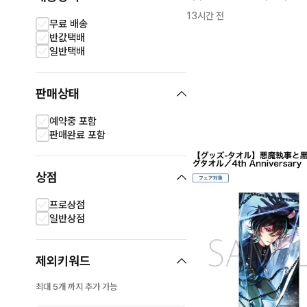
13시간 전
무료 배송
반값택배
일반택배
판매상태
예약중 포함
판매완료 포함
상점
프로상점
일반상점
제외키워드
최대 5개 까지 추가 가능