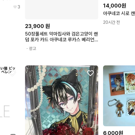
14,000원
3
아쿠네코 시로 캔
20시간 전
23,900
원
50장풀세트 악마집사와 검은고양이 랜
덤 포카 카드 아쿠네코 루카스 베리언
폴라로이드 엽서 일러스트 파샤 굿즈
・광고
6,000원