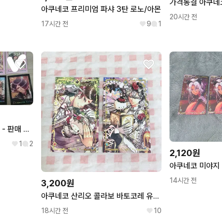
아쿠네코 프리미엄 파샤 3탄 로노/아몬
20시간 전
17시간 전
9
1
아쿠네코 프리미엄 파샤 2탄 - 판매 및 교환
1
2
2,120원
14시간 전
3,200원
아쿠네코 산리오 콜라보 바토코레 유한 시로 판매
18시간 전
10