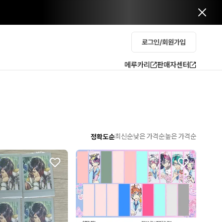
로그인/회원가입
메루카리
판매자센터
최신순
낮은 가격순
높은 가격순
정확도순