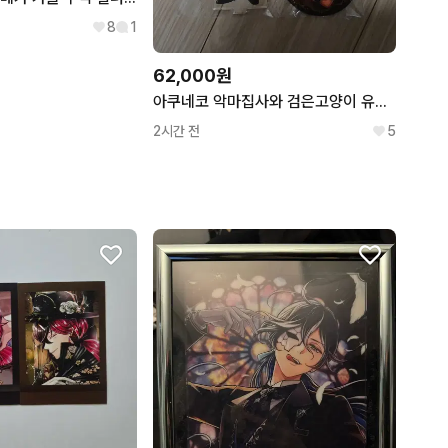
8
1
62,000원
아쿠네코 악마집사와 검은고양이 유한 아크릴 스탠드 키링 캔뱃지 일괄
2시간 전
5