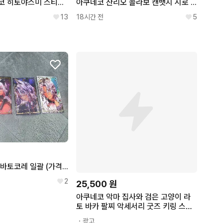
가격동결 아쿠네코 히토야스미 스티커(교판)
아쿠네코 산리오 콜라보 캔뱃지 시로 판매
13
18시간 전
5
아쿠네코 미야지 바토코레 일괄 (가격내림X)
2
25,500
원
아쿠네코 악마 집사와 검은 고양이 라
토 바카 팔찌 악세서리 굿즈 키링 스트
랩
・광고