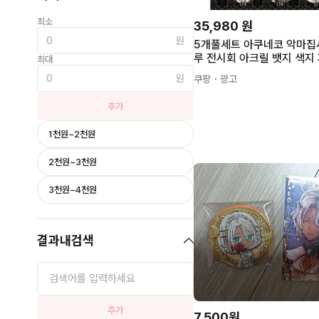
최소
35,980
원
원
5개풀세트 아쿠네코 악마집
루 전시회 아크릴 뱃지 색지
최대
레스 페네스 카드 엽서 캔뱃
원
쿠팡
・광고
나이츠 라토 시노노메 유한 
언 10cm 금테두리색지 5장
추가
1천원~2천원
2천원~3천원
3천원~4천원
결과내검색
추가
7,500원