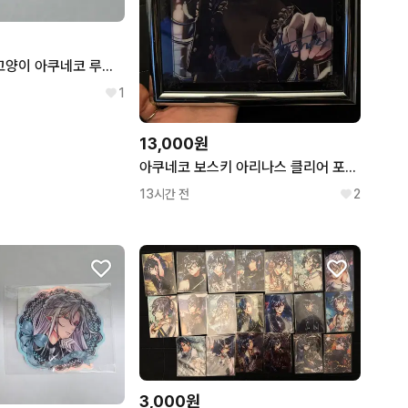
악마집사와검은고양이 아쿠네코 루카스 파샤코레 일괄
1
13,000원
아쿠네코 보스키 아리나스 클리어 포스터
13시간 전
2
3,000원