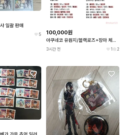
샤 일괄 판매
100,000원
5
아쿠네코 유원지/블랙로즈+장마 체키공구
3시간 전
1
2
아쿠네코 웨딩 스베가 가을 추억 일러 올클 일괄