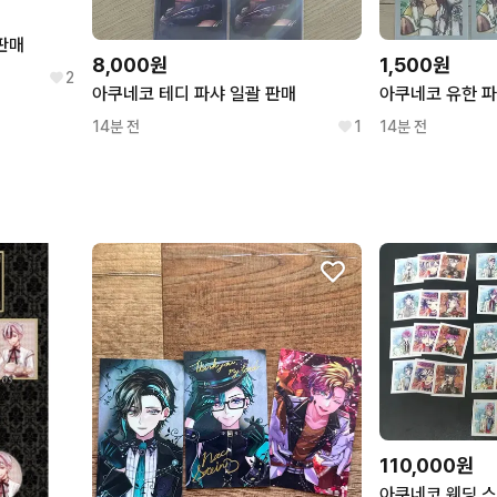
판매
8,000원
1,500원
2
아쿠네코 테디 파샤 일괄 판매
아쿠네코 유한 파
14분 전
1
14분 전
110,000원