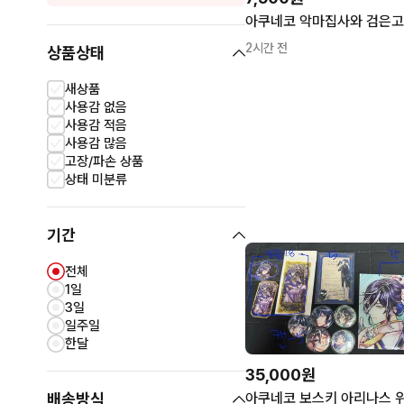
2시간 전
상품상태
새상품
사용감 없음
사용감 적음
사용감 많음
고장/파손 상품
상태 미분류
기간
전체
1일
3일
일주일
한달
35,000원
아쿠네코 보스키 아리나스 
배송방식