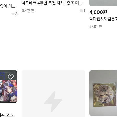
아쿠네코 4주년 특전 지하 1층조 미야지 플루레 일괄
아쿠네코 악마집사와 검은고양이 미야지 sd캔뱃지 바토코레 일괄
3시간 전
1
4,000원
3
5시간 전
위주 굿즈