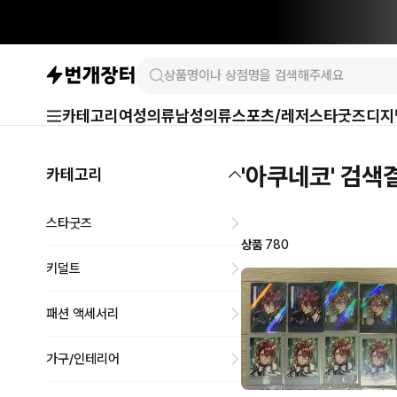
카테고리
여성의류
남성의류
스포츠/레저
스타굿즈
디지
'아쿠네코' 검색
카테고리
스타굿즈
상품
780
키덜트
패션 액세서리
가구/인테리어