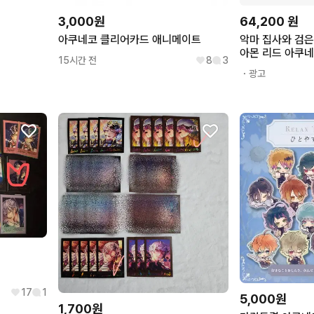
3,000원
64,200
원
아쿠네코 클리어카드 애니메이트
악마 집사와 검은
아몬 리드 아쿠네
15시간 전
8
3
・광고
17
1
5,000원
1,700원