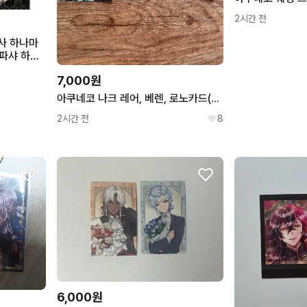
2시간 전
사 하나마
 파샤 하우
지 철뱃지
7,000원
생일 베리
아쿠네코 나크 레어, 베렌, 로노카드(일괄)
2시간 전
8
6,000원