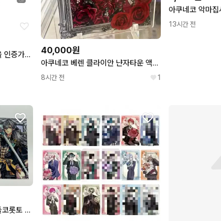
13시간 전
40,000원
아쿠네코 베렌 클라이안 타올 인증가능 급처
아쿠네코 베렌 클라이안 냔자타운 액자형 아크릴 급처
8시간 전
1
아쿠네코 시로 베렌 3주년 돌코롯토 클카 일괄