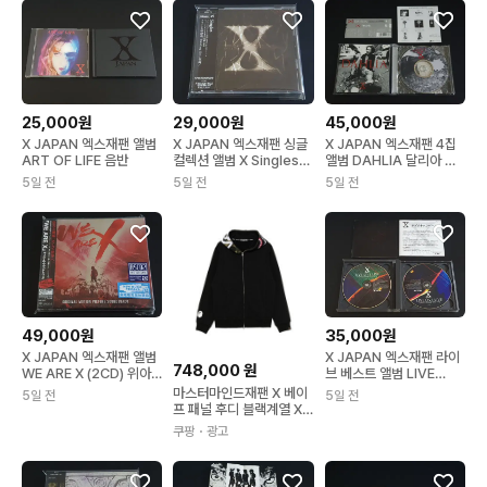
25,000원
29,000원
45,000원
X JAPAN 엑스재팬 앨범
X JAPAN 엑스재팬 싱글
X JAPAN 엑스재팬 4집
ART OF LIFE 음반
컬렉션 앨범 X Singles
앨범 DAHLIA 달리아 음
베스트 음반
반
5일 전
5일 전
5일 전
49,000원
35,000원
X JAPAN 엑스재팬 앨범
X JAPAN 엑스재팬 라이
748,000
원
WE ARE X (2CD) 위아
브 베스트 앨범 LIVE
엑스 한정반
TOKYO DOME 음반
마스터마인드재팬 X 베이
5일 전
5일 전
프 패널 후디 블랙계열 XL
(KR 110) 001ZPF7319
쿠팡
・광고
15X