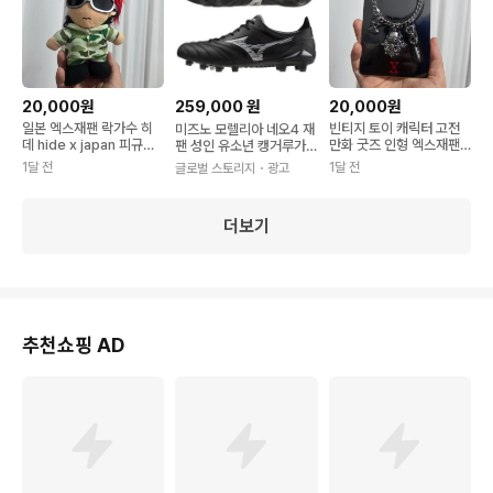
20,000원
259,000
원
20,000원
일본 엑스재팬 락가수 히
빈티지 토이 캐릭터 고전
미즈노 모렐리아 네오4 재
데 hide x japan 피규어
만화 굿즈 인형 엑스재팬 x
팬 성인 유소년 캥거루가
인형 굿즈
Japan 열쇠고리
죽 경량 최상급 축구화 블
1달 전
1달 전
글로벌 스토리지
・광고
랙x실버
더보기
추천쇼핑 AD