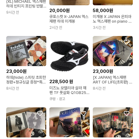
(XL) MICHAEL 엑스재팬
히데 빈티지 프린팅 반팔
20,000원
58,000원
티 블랙
9시간 전
큐포스켓 X-JAPAN 엑스
미개봉 X JAPAN 온피아
재팬 히데 미개봉
노 엑스재팬 on piano 엑
스제팬 CD
2시간 전
3시간 전
23,000원
23,000원
히데(hide) 스피릿 초회한
[X JAPAN] 엑스재팬
228,500
원
정판+정규싱글 증정*특가
ART OF LIFE(초회판) 2
_엑스재팬xJapan
종 전종*특가
미즈노 모렐리아 살라 재
8시간 전
8시간 전
팬 TF 풋살화 Q1GB250
201 245 블랙x화이트
쿠팡
・광고