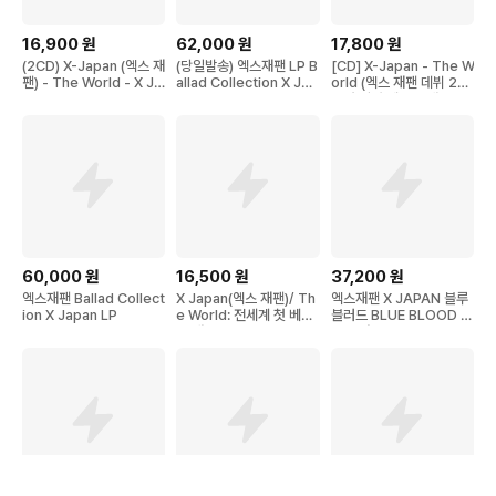
16,900
원
62,000
원
17,800
원
(2CD) X-Japan (엑스 재
(당일발송) 엑스재팬 LP B
[CD] X-Japan - The W
팬) - The World - X Ja
allad Collection X Jap
orld (엑스 재팬 데뷔 25
pan
an
주년 기념 베스트 앨범)
60,000
원
16,500
원
37,200
원
엑스재팬 Ballad Collect
X Japan(엑스 재팬)/ Th
엑스재팬 X JAPAN 블루
ion X Japan LP
e World: 전세계 첫 베스
블러드 BLUE BLOOD 앨
트 앨범(2CD/WKP2D0
범 음반 CD
332)