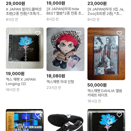
19,000원
29,000원
23,000원
[X JAPAN]히데 hide
X JAPAN 발라드콜렉션
[X JAPAN]히데 3집 Ja,
BEST앨범*2종 전종 초
초판(2종 전종)*초특가
Zoo(초회판 2종) *초특
특가_엑스재팬
[엑스재팬]
가_엑스재팬
8시간 전
8시간 전
8시간 전
19,000원
18,080원
엑스 재팬 X JAPAN
엑스재팬 히데 인형
Longing CD
50,000원
23시간 전
16시간 전
엑스재팬 DAHLIA 앨범
카세트 테이프
16시간 전