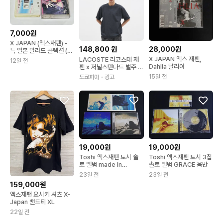
7,000원
X JAPAN (엑스재팬) -
148,800
원
28,000원
특 일본 발라드 콜렉션 (길
보드)
X JAPAN 엑스 재팬,
LACOSTE 라코스테 재
12일 전
Dahlia 달리아
팬 x 저널스텐다드 별주 헤
비 피케 반팔 티셔츠 4컬
15일 전
도쿄피아
・광고
러
19,000원
19,000원
Toshi 엑스재팬 토시 솔
Toshi 엑스재팬 토시 3집
로 앨범 made in
솔로 앨범 GRACE 음반
HEAVEN 한정반
23일 전
23일 전
159,000원
엑스재팬 요시키 셔츠 X-
Japan 밴드티 XL
22일 전