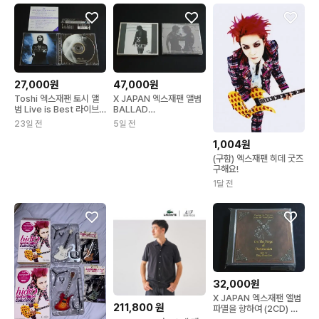
27,000원
47,000원
Toshi 엑스재팬 토시 앨
X JAPAN 엑스재팬 앨범
범 Live is Best 라이브
BALLAD
음반
COLLECTION 한정반
23일 전
5일 전
1,004원
(구함) 엑스재팬 히데 굿즈
구해요!
1달 전
32,000원
X JAPAN 엑스재팬 앨범
211,800
원
파멸을 향하여 (2CD) 도