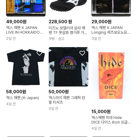
49,000원
228,500
원
29,000원
엑스 재팬 X JAPAN
엑스 재팬 X JAPAN
미즈노 모렐리아 살라 재
LIVE IN HOKKAIDO
Longing 세츠보오노요루
팬 TF 풋살화 캥거루 가죽
1995.12.4 BOOTLEG
CD
일본생산 최상급 Q1GB2
2일 전
3일 전
쿠팡
・광고
CD
502 블랙(q1gb25020
1) 255 블랙x화이트
58,000원
50,000원
엑스 재팬 (X-Japan)
엑스라지 재팬 그래픽 반
팔 티셔츠
4일 전
4일 전
15,000원
엑스재팬 히데 Hide
DICE 다이스 8cm 싱글
CD
4일 전