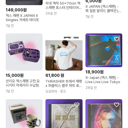
6,000원
히데 액자 50x70cm 엑
X JAPAN (엑스재팬) -
스재팬 포스터 인테리어
149,000원
특 일본 발라드 콜렉션 (길
소품
29일 전
보드)
엑스 재팬 X JAPAN X
1달 전
Singles 카세트 테이프
1달 전
18,900원
15,000원
61,800
원
X-Japan (엑스 재팬) -
산리오 엑스재팬 고전 요
THRASHER 트레셔 재팬
Live Live Live Tokyo
시키티 악세서리 수납함
x 퍼블릭스 별주 하트 로고
28일 전
백프린트 반팔 티셔츠 4컬
1달 전
도쿄피아
・광고
러 일본직구