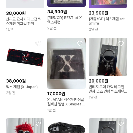
34,900원
23,900원
38,000원
[개봉/CD] BEST of X
[개봉/CD] 엑스재팬 art
산리오 요시키티 고전 엑
엑스재팬
of life
스재팬 머그컵 흰색
2달 전
2달 전
1달 전
38,000원
20,000원
엑스 재팬 (X-Japan)
빈티지 토이 캐릭터 고전
만화 굿즈 인형 엑스재팬 x
2달 전
17,000원
Japan 열쇠고리
1달 전
X JAPAN 엑스재팬 싱글
컬렉션 앨범 X Singles
베스트 음반
1달 전