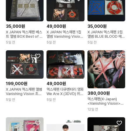
35,000원
49,000원
35,000원
X JAPAN 엑스재팬 베스
X JAPAN 엑스재팬 1집
X JAPAN 엑스재팬 2집
트 앨범 BOX Best of X
앨범 Vanishing Vision
앨범 BLUE BLOOD 메이
(2CD) 음반
음반
저 데뷔 음반
5일 전
5일 전
5일 전
199,000원
49,000원
X JAPAN 엑스재팬 앨범
엑스재팬 다큐멘터리 영화
380,000원
Vanishing Vision 초회
We Are X (3DVD) 위아
반 포토북 첨부 사양
엑스 한정반
엑스재팬(X-Japan)
5일 전
5일 전
<Vanishing Vision>
LP
12일 전