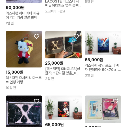
쿄돔 라이브 음반
LACOSTE 라코스테 재
5일 전
팬 x 에디피스 별주 쿨맥스
90,000원
풀오픈 반팔 폴로 티셔츠
도쿄피아
・광고
엑스재팬 히데 키타 피규
3컬러
어 기타 키링 일괄 판매
1일 전
65,000원
25,000원
엑스재팬 공연 포스터 액
[엑스재팬] SINGLES(싱
자 인테리어 50x70 x-
15,000원
글즈)초판+ 덤 있음_X
japan
3일 전
JAPAN
엑스재팬 요시키티 마스코
2일 전
트 인형 키링
10일 전
65,000원