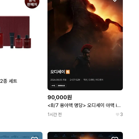
2종 세트
90,000원
<8/7 용아맥 명당> 오디세이 아맥 imax 용산 아이맥스 양도
1시간 전
3