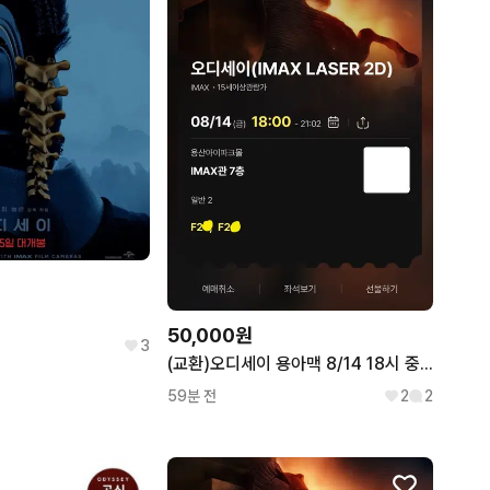
50,000원
3
(교환)오디세이 용아맥 8/14 18시 중블 2연석 <-> 21시 30분 중블 2연석 명당
59분 전
2
2