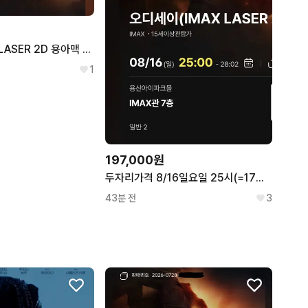
오디세이 IMAX LASER 2D 용아맥 8/11
1
197,000원
두자리가격 8/16일요일 25시(=17월 대체공휴일) 영화 오디세이 용아맥 F열중블 2인석 용산CGV아이맥스 2연석 인터스텔라/인셉션/다크나이트 감독 두자리가격
43분 전
3