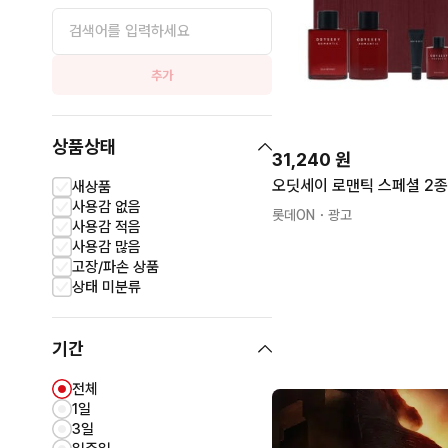
추가
상품상태
31,240
원
오딧세이 로맨틱 스페셜 2종
새상품
사용감 없음
롯데ON
・광고
사용감 적음
사용감 많음
고장/파손 상품
상태 미분류
기간
전체
1일
3일