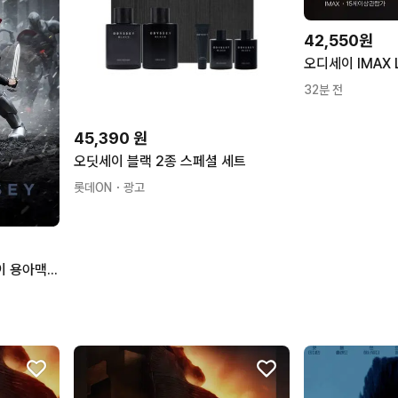
42,550원
32분 전
45,390
원
오딧세이 블랙 2종 스페셜 세트
롯데ON
・광고
12일 17:00 2연석) 오디세이 용아맥 용산 아이맥스 수요일 CGV IMAX The Odyssey