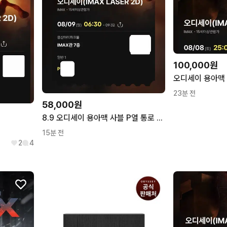
100,000원
오디세이 용아맥 8
23분 전
58,000원
8.9 오디세이 용아맥 사블 P열 통로 단석
15분 전
2
4