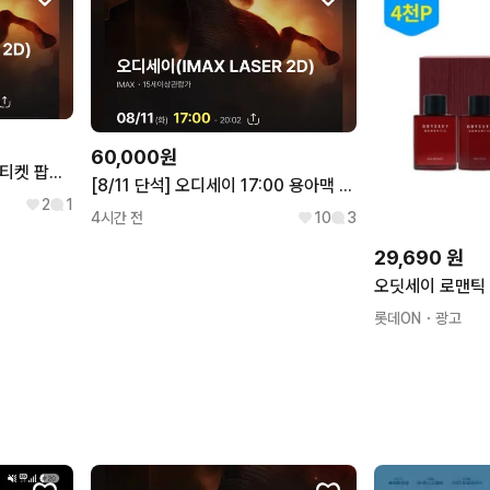
60,000원
용아맥 오디세이 8/12 조조 티켓 팝니다
[8/11 단석] 오디세이 17:00 용아맥 cgv 용산 아이맥스
2
1
4시간 전
10
3
29,690
원
오딧세이 로맨틱 
롯데ON
・광고