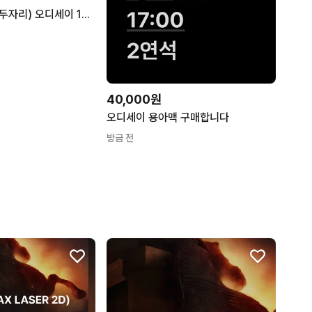
용아맥 k열 중블 두자리) 오디세이 14일 (금) 18:00 용산 아이맥스
40,000원
오디세이 용아맥 구매합니다
방금 전