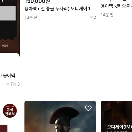
150,000원
용아맥 n열 중블 두자리) 오디세이 13일 (목) 20:30 용산 아이맥스
14분 전
13분 전
2
<오디세이> 8/18(화) 17:00 용아맥 G열 중블 연석
7
3