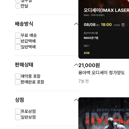
일주일
한달
배송방식
무료 배송
반값택배
일반택배
판매상태
21,000원
용아맥 오디세이 정가양도
예약중 포함
7분 전
판매완료 포함
상점
프로상점
일반상점