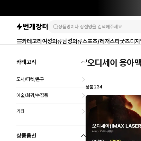
카테고리
여성의류
남성의류
스포츠/레저
스타굿즈
디지
'오디세이 용아맥
카테고리
도서/티켓/문구
상품
234
예술/희귀/수집품
기타
상품옵션