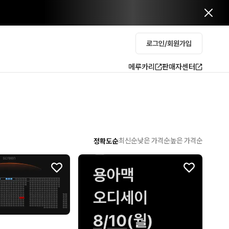
로그인/회원가입
메루카리
판매자센터
최신순
낮은 가격순
높은 가격순
정확도순