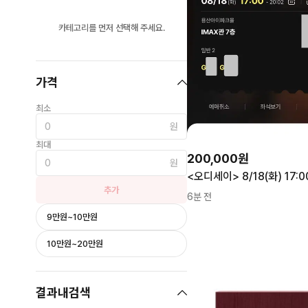
카테고리를 먼저 선택해 주세요.
가격
최소
원
최대
200,000원
원
추가
6분 전
9만원~10만원
10만원~20만원
결과내검색