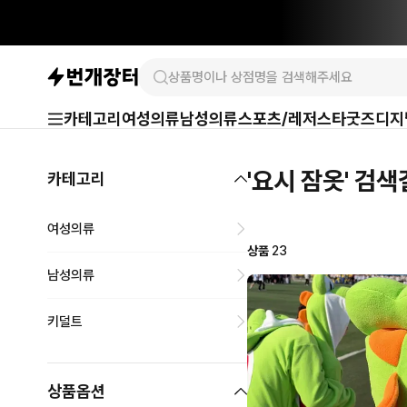
카테고리
여성의류
남성의류
스포츠/레저
스타굿즈
디지
'요시 잠옷' 검
카테고리
여성의류
상품
23
남성의류
키덜트
상품옵션