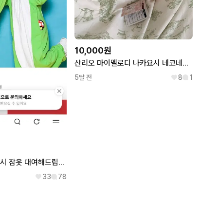
10,000원
산리오 마이멜로디 나카요시 네코네코 고양이 잠옷
5달 전
8
1
졸업사진 컨셉 요시 잠옷 대여해드립니다(결제전 문의주세요)
33
78