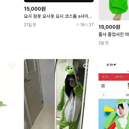
15,000원
요시 잠옷 요시옷 요시 코스튬 s사이즈 대여
21일 전
19
37
15,000원
2달 전