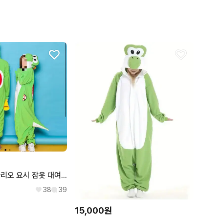
졸업사진] 슈퍼마리오 요시 잠옷 대여 / 졸사 코스프레 의상
38
39
15,000원