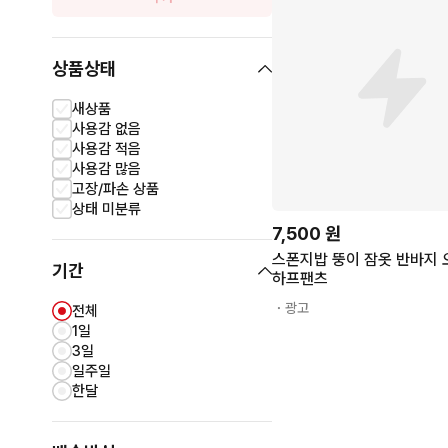
상품상태
새상품
사용감 없음
사용감 적음
사용감 많음
고장/파손 상품
상태 미분류
7,500
원
스폰지밥 뚱이 잠옷 반바지
기간
하프팬츠
・광고
전체
1일
3일
일주일
한달