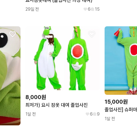
요시잠옷대여 (졸업사진 의상 대여)
29일 전
6
15
8,000원
15,000원
최저가) 요시 잠옷 대여 졸업사진
1달 전
6
9
1달 전