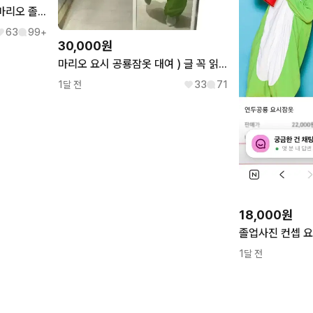
요시 코스튬 잠옷 대여 슈퍼마리오 졸업사진 옷
63
99+
30,000원
마리오 요시 공룡잠옷 대여 ) 글 꼭 읽고 채팅
1달 전
33
71
18,000원
1달 전