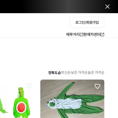
로그인/회원가입
메루카리
판매자센터
최신순
낮은 가격순
높은 가격순
정확도순