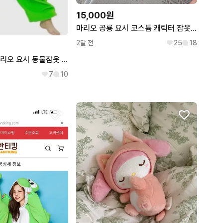
15,000원
마리오 공룡 요시 코스튬 캐릭터 잠옷 그린색 대여 ㄱㄱ
2달 전
25
18
졸사 졸업사진 마리오 요시 동물잠옷 컨셉 대여 해적 영국 대만 교복
7
10