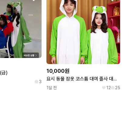
10,000원
(급)
요시 동물 잠옷 코스튬 대여 졸사 대여 컨셉 사진 XL
3
1달 전
12
25