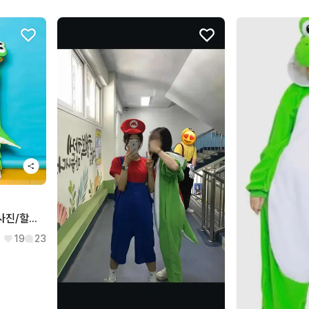
요시 캐릭터 잠옷 대여 졸업사진/할로윈 등
19
23