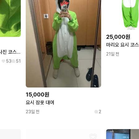
25,000원
마리오 요시 코스
마리오 요시 잠옷 졸사 졸업사진 코스튬 대여
21일 전
53
51
15,000원
요시 잠옷 대여
23일 전
2