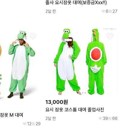
졸사 요시잠옷 대여(보증금Xxx!!)
2달 전
6
27
13,000원
요시 잠옷 코스튬 대여 졸업사진
잠옷 M 대여
2달 전
39
66
12
29