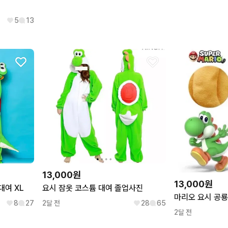
5
13
13,000원
13,000원
요시 잠옷 코스튬 대여 졸업사진
대여 XL
마리오 요시 공룡
2달 전
28
65
8
27
2달 전