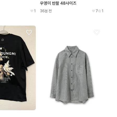
우영미 반팔 48사이즈
1
36분 전
7
1