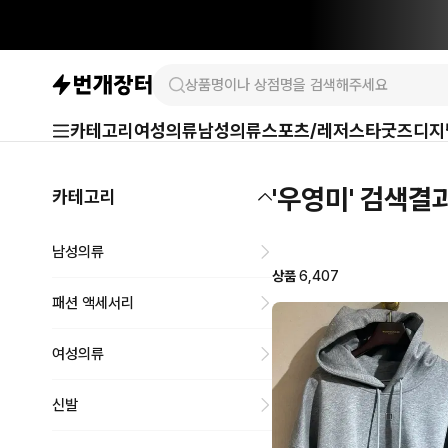
카테고리
여성의류
남성의류
스포츠/레저
스타굿즈
디지
'우영미' 검색결
카테고리
남성의류
상품
6,407
패션 액세서리
여성의류
신발