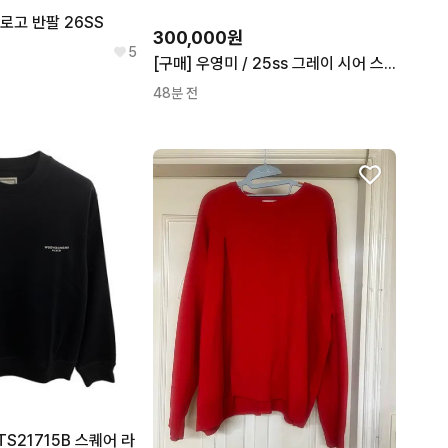
로고 반팔 26SS
300,000원
5
[구매] 우영미 / 25ss 그레이 시어 스트라이프 셔츠 44
48분 전
TS21715B 스퀘어 라