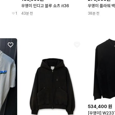
우영미 인디고 블루 쇼츠 it36
우영미 플라워 백
1
43분 전
38분 전
534,400
원
[우영미] W233