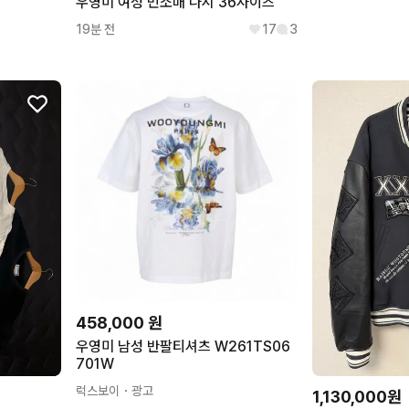
우영미 여성 민소매 나시 36사이즈
19분 전
17
3
458,000
원
우영미 남성 반팔티셔츠 W261TS06
701W
럭스보이
・광고
1,130,000원