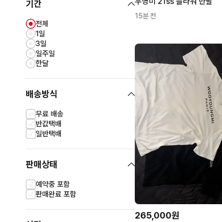
우영미 21ss 플라워 반팔
기간
15분 전
전체
1일
3일
일주일
한달
배송방식
무료 배송
반값택배
일반택배
판매상태
예약중 포함
판매완료 포함
265,000원