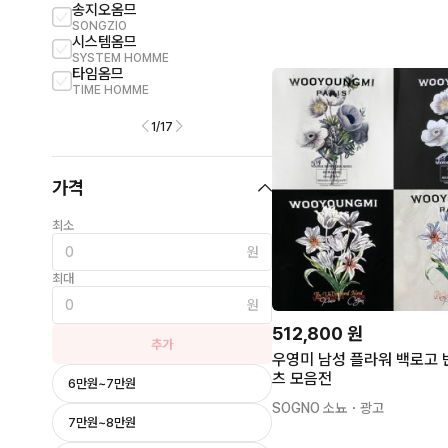
송지오옴므
아크네
SONGZIO
ACNE STUDIO
시스템옴므
아미
SYSTEM HOMME
AMI
타임옴므
메종마르지엘라
TIME HOMME
MAISON MARGIELA
1
/
17
가격
최소
원
최대
원
512,800
원
추가
우영미 남성 플라워 백로고 
츠 모음전
6만원~7만원
SOGNO 소뇨
・광고
7만원~8만원