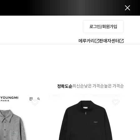
로그인/회원가입
메루카리
판매자센터
최신순
낮은 가격순
높은 가격순
정확도순