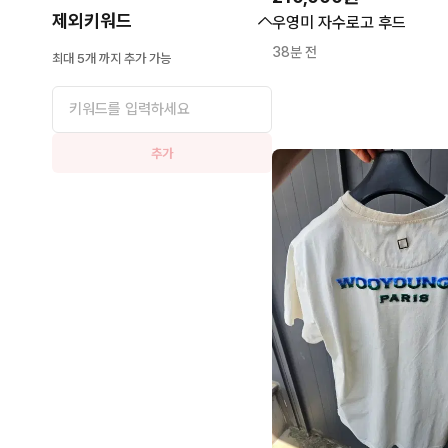
제외키워드
우영미 자수로고 후드
38분 전
최대 5개 까지 추가 가능
추가