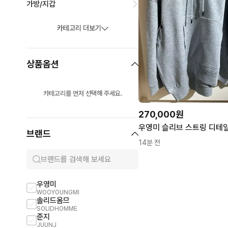
가방/지갑
카테고리 더보기
상품옵션
카테고리를 먼저 선택해 주세요.
270,000원
우영미 슬리브 스트링 디테일
브랜드
14분 전
우영미
발렌시아가
WOOYOUNGMI
BALENCIAGA
솔리드옴므
알레그리
SOLIDHOMME
ALLEGRI
준지
스톤아일랜드
JUUNJ
STONE ISLAND