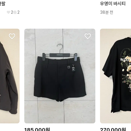
반팔
우영미 바시티
2
2
38분 전
셔츠
185,000원
270,000원