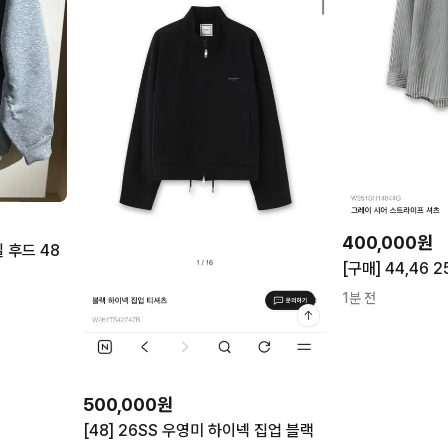
400,000원
 후드 48
1분 전
iro
앤더슨벨
IRO
ANDERSSON BELL
메종키츠네
피어오브갓
500,000원
MAISON KITSUNE
FEAR OF GOD
코스
오프화이트
[48] 26SS 우영미 하이넥 집업 블랙
COS
OFF-WHITE™️