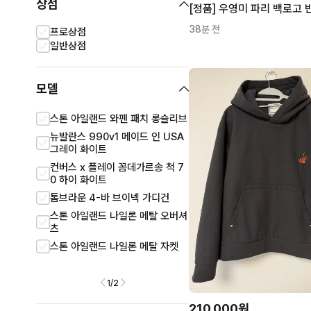
상점
[정품] 우영미 파리 백로고 
38분 전
프로상점
일반상점
모델
스톤 아일랜드 와펜 패치 롱슬리브
발렌시아가 코트
뉴발란스 990v1 메이드 인 USA
톰브라운 숏슬리브 셔츠
그레이 화이트
발렌티노 셔츠
컨버스 x 플레이 꼼데가르송 척 7
스톤 아일랜드 로고 폴로 
0 하이 화이트
톰브라운 4-바 브이넥 가디건
스톤 아일랜드 나일론 메탈 오버셔
츠
스톤 아일랜드 나일론 메탈 자켓
1
/
2
210,000원