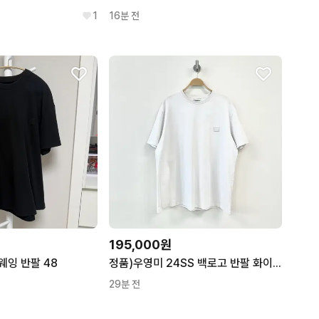
1
16분 전
195,000원
웨잉 반팔 48
정품)우영미 24SS 백로고 반팔 화이트
29분 전