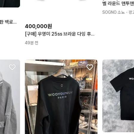
벨 라운드 맨투맨 
J
SOGNO 소뇨
・광
100~105 우영미 퍼지 한정판 백로고 반팔티 48
400,000원
[구매] 우영미 25ss 브라운 다잉 후드 집업 46, 48
49분 전