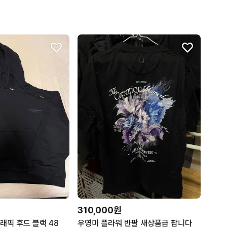
폴로
우알롱
POLO RALPH LAUREN
WOOALONG
겐조
노스페이스
KENZO
THE NORTH FACE
발렌티노
내셔널지오그래픽
VALENTINO
NATIONAL GEOGRAPHIC
310,000원
래픽 후드 블랙 48
우영미 플라워 반팔 새상품급 팝니다