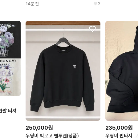
아워레가시
톰브라운
14분 전
2
OUR LEGACY
THOM BROWNE.
산드로
띠어리
SANDRO
THEORY
렉토
캉골
RECTO
KANGOL
반팔 티셔
250,000원
235,000원
우영미 빅로고 맨투맨(정품)
우영미 판타지 그