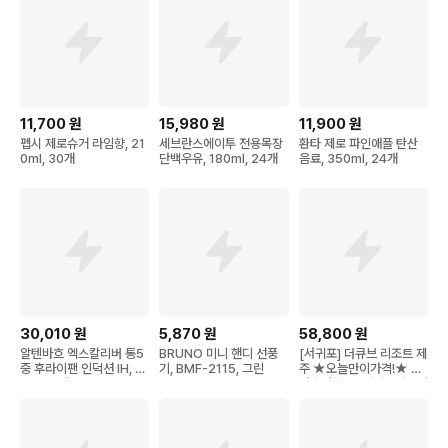
11,700
원
15,980
원
11,900
원
펩시 제로슈거 라임향, 21
세브란스에이투 전용목장
환타 제로 파인애플 탄산
0ml, 30개
단백우유, 180ml, 24개
음료, 350ml, 24개
30,010
원
5,870
원
58,800
원
알텐바흐 엑스칼리버 통5
BRUNO 미니 핸디 선풍
[서귀포] 더큐브 리조트 제
중 후라이팬 인덕션 IH, 2
기, BMF-2115, 그린
주 ★오늘만이가격!★ 인
8cm, 1개
원추가비용+레이트체크아
웃1시간 무료