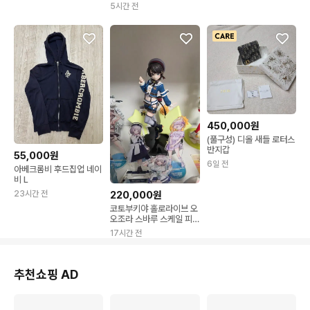
5시간 전
450,000원
(풀구성) 디올 새들 로터스
반지갑
55,000원
6일 전
아베크롬비 후드집업 네이
비 L
23시간 전
220,000원
코토부키야 홀로라이브 오
오조라 스바루 스케일 피
규어
17시간 전
추천쇼핑 AD