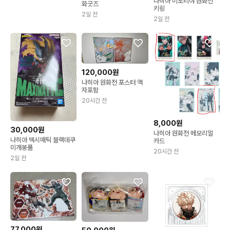
나히아 미도리야 원화전
화굿즈
키링
2일 전
2일 전
120,000원
나히아 원화전 포스터 액
자포함
20시간 전
8,000원
30,000원
나히아 원화전 메모리얼
나히아 맥시매틱 블랙데쿠
카드
미개봉품
20시간 전
2일 전
77,000원