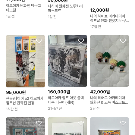
50,000원
히로아카 원화전 바쿠고
나히아 원화전 노루캬라
12,000원
아크릴
마스코트
나의 히어로 아카데미아
1일 전
1일 전
점프샵 원화 캔뱃지 바쿠
고
17일 전
160,000원
42,000원
95,000원
히로아카 점프 아웃 블랙
나의 히어로 아카데미아
현물)나히아 a2 히로아카
데쿠 피규어(개봉)
원화전 & 교복 마스코트
점프샵 원화전 한정
피규어
21시간 전
2일 전
1시간 전