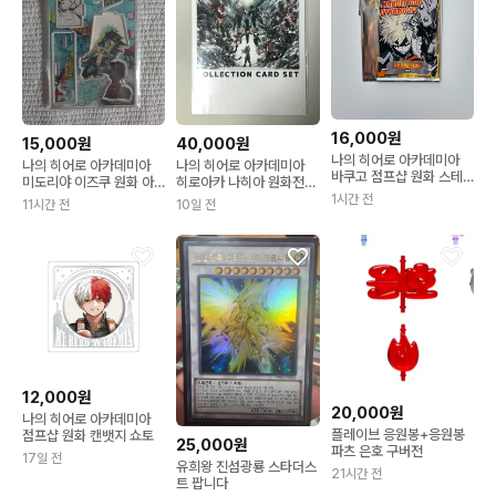
16,000원
15,000원
40,000원
나의 히어로 아카데미아
나의 히어로 아카데미아
나의 히어로 아카데미아
바쿠고 점프샵 원화 스테
미도리야 이즈쿠 원화 아
히로아카 나히아 원화전
이터스 카드 2탄
크릴 스탠드
콜렉션 특전 카드 세트
1시간 전
11시간 전
10일 전
12,000원
20,000원
나의 히어로 아카데미아
플레이브 응원봉+응원봉
점프샵 원화 캔뱃지 쇼토
25,000원
파츠 은호 구버전
17일 전
유희왕 진섬광룡 스타더스
21시간 전
트 팝니다