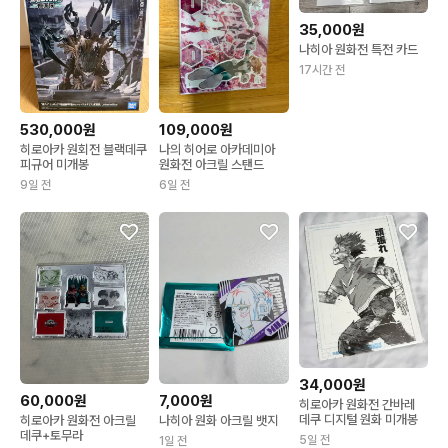
35,000원
나히아 원화전 특전 카드
17시간 전
530,000원
109,000원
히로아카 원회전 블랙데쿠
나의 히어로 아카데미아
피규어 미개봉
원화전 아크릴 스탠드
9일 전
6일 전
34,000원
60,000원
7,000원
히로아카 원화전 간바레
데쿠 디지털 원화 미개봉
히로아카 원화전 아크릴
나히아 원화 아크릴 뱃지
데쿠+토무라
5일 전
1일 전