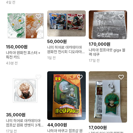
4일 전
50,000원
170,000원
150,000원
나의 히어로 아카데미아
나히아 점프아웃 giga 블
원화전 전시회 디오라마
나히아 원화전 포스터 +
랙 데쿠
(미개봉)
특전 카드
1일 전
17일 전
43분 전
35,000원
나의 히어로 아카데미아
44,000원
점프샵 원화 캔뱃지 3개
17,000원
세트
나히아 바쿠고 점프샵 원
17일 전