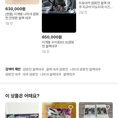
히로아카 원화전 블랙 데
쿠 피규어 미도리야 이즈
630,000원
쿠 전시회
2달 전
(현물) 미개봉 나히아 원화
전 한정판 블랙 데쿠
1달 전
650,000원
미개봉 수미포65.5)원화
전 블랙데쿠
1일 전
검색어 제안
원화전 블랙데쿠
블랙 데쿠 원화전
나히아 원화전 블랙데쿠
원화전 데쿠
데쿠 원화전
나히아 블랙데쿠
블랙데쿠
이 상품은 어때요?