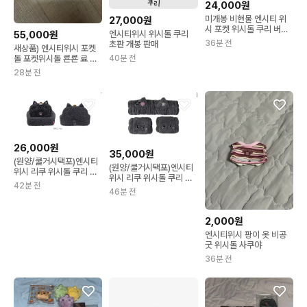
24,000원
미개봉 비현물 엔시티 위
27,000원
시 포켓 위시돌 쿠리 버블
엔시티위시 위시돌 쿠리
55,000원
냥 팡이 리쿠 유우시 사쿠
36분 전
초판 개봉 판매
새상품) 엔시티위시 포켓
야 삼쿠
40분 전
돌 포켓위시돌 룐룐 료 위
시돌
28분 전
26,000원
35,000원
(원양/쿨거시택포)엔시티
(원양/쿨거시택포)엔시티
위시 리쿠 위시돌 쿠리 트
위시 리쿠 위시돌 쿠리 세
레이 오드투러브
42분 전
안밴드 오드투러브
46분 전
2,000원
엔시티위시 팡이 옷 비공
굿 위시돌 사쿠야
36분 전