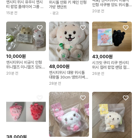
택포) 엔시티위시 비공식
엔시티 위시 유우시 엔시
위시돌 만화 키 체인 인형
인형 사쿠빵 양도 위시돌
티 팝업 플레이어 그룹 포
가방 펜던트
시온리쿠유우시재희료사
20분 전
토세트 미개봉 포카 양도
15분 전
・광고
쿠야
분철 위시돌 버블냥 엠디
10,000원
43,000원
엔시티위시 비공식 인형
시크릿 쿠리 리쿠 엔시티
48,000원
위니멀즈 미니멀즈 양도
위시 컬러 팝업 랜덤 컬러
위시돌 시온리쿠유우시재
위시돌 검정 블랙 쿠리
엔시티위시 대왕 위시돌
20분 전
26분 전
희료사쿠야
대왕돌 30cm 댕트리버
재희
28분 전
38,000원