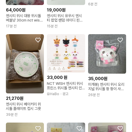
6분 전
64,000원
19,000원
엔시티 위시 대왕 위시돌
엔시티 위시 유우시 엔시
버블냥 30cm nct wish
티 팝업 랜덤 아이디 핀버
유우시 미개봉
튼 핀뱃지 미개봉 양도 분
17분 전
15분 전
철 위시돌 버블냥 엠디 포
카
33,000
원
35,000원
NCT WISH 엔시티 위시
미개봉) 엔시티 위시 오리
프린스 위시돌 엔시티 인
지널 위시돌 팡 팡이 사쿠
형 팡이 사쿠야, 1개
야 인형 포켓 댕트리버 룐
유HaBo
・광고
26분 전
룐 시오닝 쿠리 버블냥
21,270원
엔시티 위시 베이커리 위
시돌 플레이트 접시 그릇
39분 전