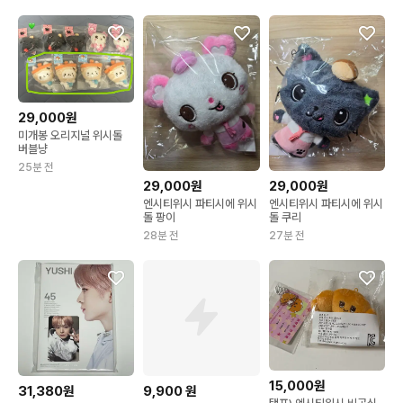
29,000원
미개봉 오리지널 위시돌
버블냥
25분 전
29,000원
29,000원
엔시티위시 파티시에 위시
엔시티위시 파티시에 위시
돌 팡이
돌 쿠리
28분 전
27분 전
15,000원
31,380원
9,900
원