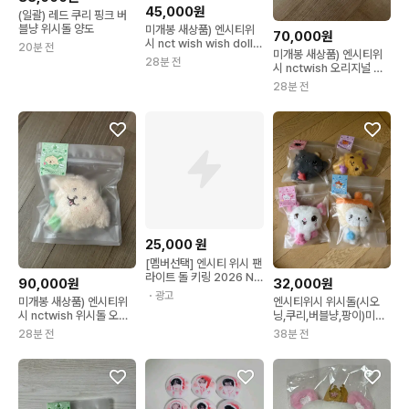
45,000원
(일괄) 레드 쿠리 핑크 버
블냥 위시돌 양도
미개봉 새상품) 엔시티위
70,000원
시 nct wish wish doll
20분 전
미개봉 새상품) 엔시티위
오리지널 위시돌 팡이 사
28분 전
시 nctwish 오리지널 위
쿠야
시돌 룐룐 료
28분 전
25,000
원
[멤버선택] 엔시티 위시 팬
라이트 돌 키링 2026 NC
90,000원
32,000원
T WISH 콘서트 MD INT
・광고
미개봉 새상품) 엔시티위
엔시티위시 위시돌(시오
O THE WISH 공식 엠디
시 nctwish 위시돌 오리
닝,쿠리,버블냥,팡이)미개
응원봉 위시돌 인형 굿즈
지널 댕트리버 재희
봉 양도
28분 전
38분 전