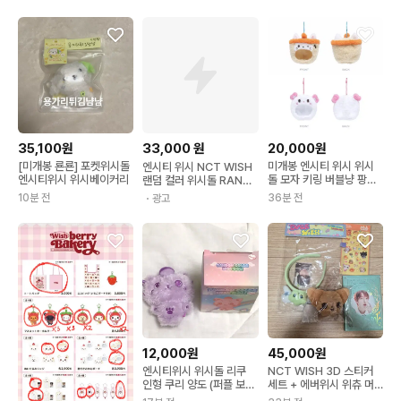
35,100원
33,000
원
20,000원
[미개봉 룐룐] 포켓위시돌
미개봉 엔시티 위시 위시
엔시티 위시 NCT WISH
엔시티위시 위시베이커리
돌 모자 키링 버블냥 팡이
랜덤 컬러 위시돌 RAND
유우시 사쿠야
OM COLOR WISH DO
10분 전
36분 전
・광고
LL
12,000원
45,000원
엔시티위시 위시돌 리쿠
NCT WISH 3D 스티커
인형 쿠리 양도 (퍼플 보라
세트 + 에버위시 위츄 머
색)
리띠 + 베이커리 위시돌