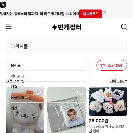
앱에서는 등록부터 찜까지, 더 빠르게 거래할 수 있어요
앱 다운로드
브랜드
내 조건 설정
카테고리
상품
7,072
정확도순
가격
상품상태
기간
28,000원
Nct wish 위시돌 오리지
널 판매