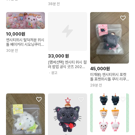
38분 전
10,000원
엔시티위시 탈덕처분 위시
돌 베이커리 시오닝쿠리버
블냥댕트리버룐룐팡이
30분 전
33,000
원
[멤버선택] 엔시티 위시 컬
러 팝업 공식 굿즈 2025
45,000원
NCT WISH POP UP [FI
・광고
미개봉) 엔시티위시 포켓
ND YOUR COLOR] M
돌 포켓위시돌 쿠리 리쿠
D 엔위시 위시돌 캐릭터
위시돌
인형 포카 MD 포토카드
28분 전
홀더