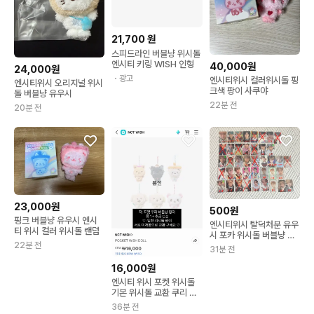
21,700
원
스피드라인 버블냥 위시돌
엔시티 키링 WISH 인형
40,000원
24,000원
・광고
엔시티위시 컬러위시돌 핑
엔시티위시 오리지널 위시
크색 팡이 사쿠야
돌 버블냥 유우시
22분 전
20분 전
23,000원
500원
핑크 버블냥 유우시 엔시
엔시티위시 탈덕처분 유우
티 위시 컬러 위시돌 랜덤
시 포카 위시돌 버블냥 오
22분 전
드투러브 컬러 영통 미공
31분 전
포 팝팝 스테디
16,000원
엔시티 위시 포켓 위시돌
기본 위시돌 교환 쿠리 버
블냥 팡이 리쿠 유우시 사
36분 전
쿠야 포카 양도