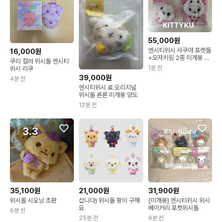
55,000원
엔시티위시 사쿠야 포켓돌
16,000원
+모자키링 2종 미개봉 일
쿠리 컬러 위시돌 엔시티
괄
1분 전
위시 리쿠
39,000원
4분 전
엔시티위시 료 오리지널
위시돌 룐룐 미개봉 양도
12분 전
21,000원
35,100원
31,900원
삽니다) 위시돌 팡이 구해
위시돌 시오닝 초판
[미개봉] 엔시티위시 위시
요
베이커리 포켓위시돌
6분 전
25분 전
9분 전