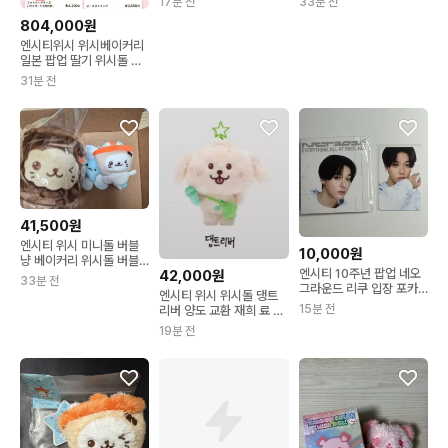
17분 전
33분 전
팡이 + 위시북 사쿠야
804,000원
엔시티위시 위시베이커리
일본 팝업 딸기 위시돌 버
블냥 댕트리버 팡이 쿠리
31분 전
41,500원
엔시티 위시 미니돌 버블
10,000원
냥 베이커리 위시돌 버블
엔시티 10주년 팝업 네오
42,000원
냥
33분 전
그라운드 리쿠 입장 포카
엔시티 위시 위시돌 댕트
리워드 특전 뱃지 양도 엔
15분 전
리버 양도 교환 재희 료 룐
시티 위시 위시돌 쿠리
룐 버블냥 쿠리 팡이
19분 전