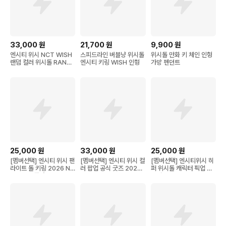
33,000
원
21,700
원
9,900
원
엔시티 위시 NCT WISH
스피드라인 버블냥 위시돌
위시돌 만화 키 체인 인형
랜덤 컬러 위시돌 RAND
엔시티 키링 WISH 인형
가방 펜던트
OM COLOR WISH DO
LL
25,000
원
33,000
원
25,000
원
[멤버선택] 엔시티 위시 팬
[멤버선택] 엔시티 위시 컬
[멤버선택] 엔시티위시 히
라이트 돌 키링 2026 NC
러 팝업 공식 굿즈 2025
퍼 위시돌 캐릭터 픽업 피
T WISH 콘서트 MD INT
NCT WISH POP UP [FI
규어 2026 NCT WISH
O THE WISH 공식 엠디
ND YOUR COLOR] M
POP UP MD WISH BA
응원봉 위시돌 인형 굿즈
D 엔위시 위시돌 캐릭터
KERY 공식 엠디 베이커리
인형 포카 MD 포토카드
굿즈
홀더