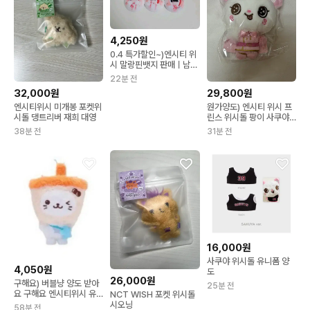
4,250원
0.4 특가할인~)엔시티 위
시 말랑핀뱃지 판매ㅣ남돌
여돌굿즈비공굿포카
22분 전
32,000원
29,800원
엔시티위시 미개봉 포켓위
원가양도) 엔시티 위시 프
시돌 댕트리버 재희 대영
린스 위시돌 팡이 사쿠야
보이스 키링 미개봉
38분 전
31분 전
16,000원
사쿠야 위시돌 유니폼 양
4,050원
도
26,000원
구해요) 버블냥 양도 받아
25분 전
요 구해요 엔시티위시 유
NCT WISH 포켓 위시돌
우시 포켓위시돌
시오닝
58분 전