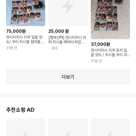
75,000원
25,000
원
엔시티위시 리쿠 일괄 양
[멤버선택] 엔시티위시 히
도/ 쿠리 위시돌 컬러돌 아
퍼 위시돌 캐릭터 픽업 피
37,000원
잉
규어 2026 NCT WISH
31분 전
・광고
엔시티위시 리쿠 포카 일
POP UP MD WISH BA
괄 양도 / 위시돌 쿠리 아
KERY 공식 엠디 베이커리
잉 미라클
굿즈
31분 전
더보기
추천쇼핑 AD