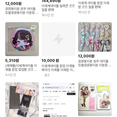
164,890원
이세계 아이돌 팝업 이세
12,000원
이세계아이돌 릴파콘 굿즈
팝 굿즈 일괄 판매
응원봉리본 응꾸 아이돌
일괄 판매
16시간 전
킹블응원봉리본 리본참 리
16시간 전
본키링
AD
12,000원
5,310원
10,000
원
응원봉리본 응꾸 아이돌
킹블응원봉리본 리본참 리
(새제품)이세계아이돌 이
이세계아이돌 팝업 미개봉
본키링
세돌 팝업 팝업봤 굿즈 주
북마크 이세돌 이세팝 이
르르 캔뱃지 핀버튼
세페 마세돌 차세돌
5시간 전
・광고