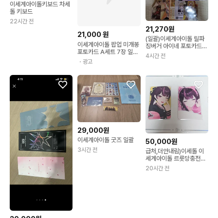
이세계아이돌키보드 차세
돌 키보드
22시간 전
21,270원
21,000
원
(일괄)이세계아이돌 릴파
이세계아이돌 팝업 미개봉
징버거 아이네 포토카드
포토카드 A세트 7장 일괄
판매
4시간 전
이세돌
・광고
29,000원
이세계아이돌 굿즈 일괄
50,000원
3시간 전
급처,더안내림)이세돌 이
세계아이돌 르릇당충전소
주르르 커피차 주르르 생
20시간 전
일카페 주생카