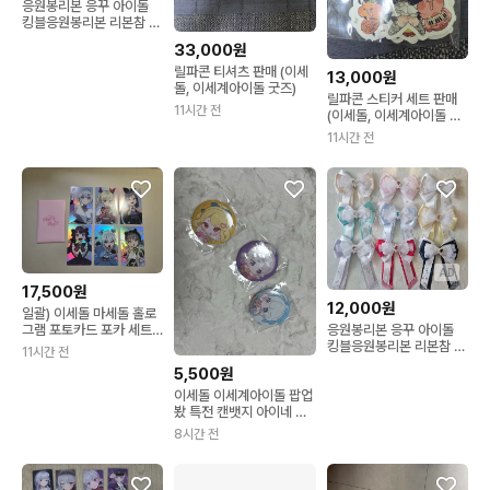
응원봉리본 응꾸 아이돌
킹블응원봉리본 리본참 리
본키링
33,000원
릴파콘 티셔츠 판매 (이세
13,000원
돌, 이세계아이돌 굿즈)
릴파콘 스티커 세트 판매
11시간 전
(이세돌, 이세계아이돌 굿
즈)
11시간 전
AD
17,500원
12,000원
일괄) 이세돌 마세돌 홀로
그램 포토카드 포카 세트
응원봉리본 응꾸 아이돌
이세계아이돌
킹블응원봉리본 리본참 리
11시간 전
본키링
5,500원
이세돌 이세계아이돌 팝업
봤 특전 캔뱃지 아이네 징
버거 고세구
8시간 전