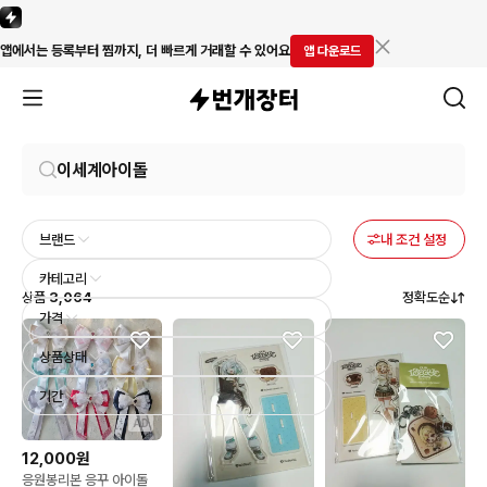
앱에서는 등록부터 찜까지, 더 빠르게 거래할 수 있어요
앱 다운로드
브랜드
내 조건 설정
카테고리
상품
3,064
정확도순
가격
상품상태
기간
AD
12,000원
응원봉리본 응꾸 아이돌