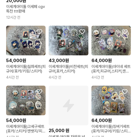
20,000원
이세계아이돌 이세페 cgv
특전 ttt판매
12시간 전
54,000원
43,000원
64,000원
이세계아이돌)릴파세트(피
이세계아이돌)비찬세트(피
이세계아이돌)아이네 세트
규어/포카/키링/스티커)
규어,포카,스티커)
(포카,피규어,스티커,캔뱃
지)
4시간 전
4시간 전
4시간 전
54,000원
64,000원
이세계아이돌)고세구세트
이세계아이돌)징버거세트
25,000
원
(포카/스티커/캔뱃지/피규
(포카/피규어/키링/스티
어)
커/캔뱃지
이세계 아이돌 차원을 넘