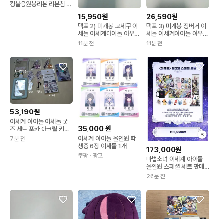
킹블응원봉리본 리본참 리
본키링
15,950원
26,590원
택포 2) 미개봉 고세구 이
택포 3) 미개봉 징버거 이
세돌 이세계아이돌 아우어
세돌 이세계아이돌 아우어
아크릴 스탠드
아크릴스탠드 & 키링
11분 전
11분 전
53,190원
이세계 아이돌 이세돌 굿
35,000
원
즈 세트 포카 아크릴 키링
양도
이세계 아이돌 올인원 학
7분 전
생증 6장 이세돌 1개
173,000원
쿠팡
・광고
마법소녀 이세계 아이돌
올인원 스페셜 세트 판매
합니다!
26분 전