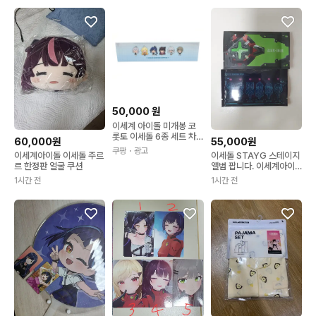
50,000
원
이세계 아이돌 미개봉 코
롯토 이세돌 6종 세트 차
60,000원
55,000원
세돌 아이네 고세구 릴파
쿠팡
・광고
이세계아이돌 이세돌 주르
이세돌 STAYG 스테이지
비챤 징버거 주르르 1개
르 한정판 얼굴 쿠션
앨범 팝니다. 이세계아이
돌
1시간 전
1시간 전