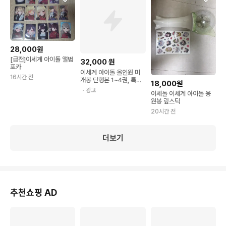
28,000원
[급전]이세계 아이돌 앨범
32,000
원
포카
이세계 아이돌 올인원 미
16시간 전
개봉 단행본 1~4권, 특별
18,000원
화보집 세트 이세돌
・광고
이세돌 이세계 아이돌 응
원봉 맆스틱
20시간 전
더보기
추천쇼핑 AD