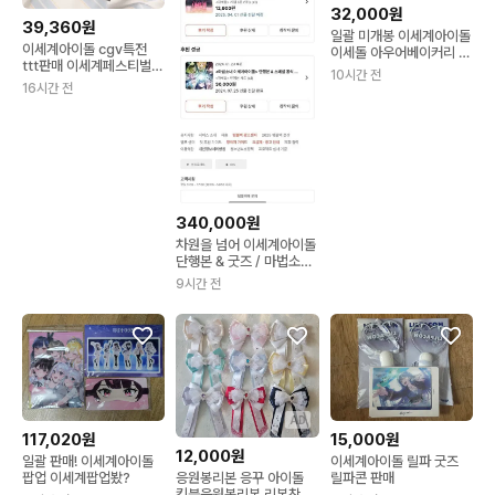
32,000원
39,360원
일괄 미개봉 이세계아이돌
이세계아이돌 cgv특전
이세돌 아우어베이커리 콜
ttt판매 이세계페스티벌
라보 주르르 아크릴 스탠
10시간 전
이세돌 차세돌 마세돌
드 아크릴 키링
16시간 전
340,000원
차원을 넘어 이세계아이돌
단행본 & 굿즈 / 마법소녀
이세계아이돌 단행본 & 스
9시간 전
페셜 공식
AD
117,020원
15,000원
12,000원
일괄 판매! 이세계아이돌
이세계아이돌 릴파 굿즈
팝업 이세계팝업봤?
릴파콘 판매
응원봉리본 응꾸 아이돌
킹블응원봉리본 리본참 리