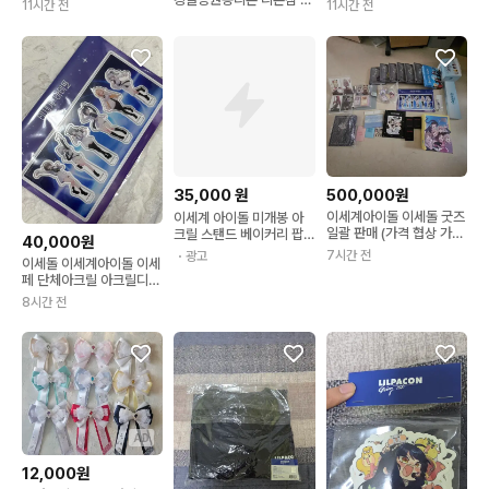
11시간 전
11시간 전
본키링
35,000
원
500,000원
이세계아이돌 이세돌 굿즈
이세계 아이돌 미개봉 아
일괄 판매 (가격 협상 가
크릴 스탠드 베이커리 팝
40,000원
능)
업 릴파 이세돌
7시간 전
・광고
이세돌 이세계아이돌 이세
페 단체아크릴 아크릴디오
라마
8시간 전
AD
12,000원