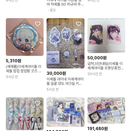
4시간 전
4시간 전
어 차세돌 SD 피규어 주르
르 미개봉 이세돌
・광고
50,000원
5,310원
급처,더안내림)이세돌 이
(새제품)이세계아이돌 이
세계아이돌 르릇당충전소
세돌 팝업 팝업봤 굿즈 고
주르르 커피차 주르르 생
30,000원
20시간 전
세구 캔뱃지 핀버튼
일카페 주생카
5시간 전
이세돌 아이네 이세계아이
돌 일괄 양도 아크릴 키캡
스티커
5시간 전
AD
191,480원