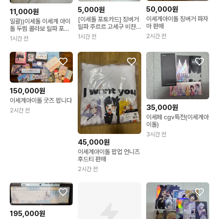
50,000원
5,000원
11,000원
이세계아이돌 징버거 파자
[이세돌 포토카드] 징버거
일괄))이세돌 이세계 아이
마 판매
릴파 주르르 고세구 비챤
돌 두찜 콜라보 릴파 포카
이세계아이돌
A&B 이세페 피켓
2시간 전
1시간 전
1시간 전
150,000원
이세계아이돌 굿즈 팝니다
35,000원
2시간 전
이세페 cgv특전(이세계아
이돌)
3시간 전
45,000원
이세계아이돌 팝업 언니즈
후드티 판매
2시간 전
195,000원