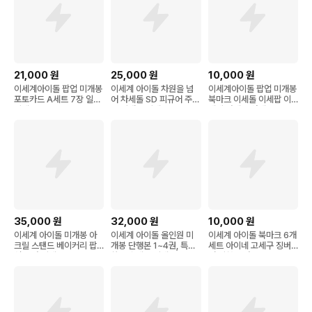
21,000
원
25,000
원
10,000
원
이세계아이돌 팝업 미개봉
이세계 아이돌 차원을 넘
이세계아이돌 팝업 미개봉
포토카드 A세트 7장 일괄
어 차세돌 SD 피규어 주르
북마크 이세돌 이세팝 이
이세돌
르 미개봉 이세돌
세페 마세돌 차세돌
35,000
원
32,000
원
10,000
원
이세계 아이돌 미개봉 아
이세계 아이돌 올인원 미
이세계 아이돌 북마크 6개
크릴 스탠드 베이커리 팝
개봉 단행본 1~4권, 특별
세트 아이네 고세구 징버
업 릴파 이세돌
화보집 세트 이세돌
거 비챤 릴파 주르르