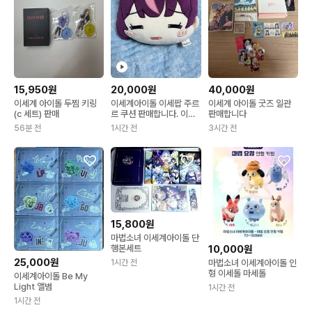
15,950원
20,000원
40,000원
이세계 아이돌 두찜 키링
이세계아이돌 이세팝 주르
이세계 아이돌 굿즈 일관
(c 세트) 판매
르 쿠션 판매합니다. 이세
판매합니다
돌
56분 전
1시간 전
3시간 전
15,800원
마법소녀 이세계아이돌 단
10,000원
행본세트
25,000원
마법소녀 이세계아이돌 인
1시간 전
형 이세돌 마세돌
이세계아이돌 Be My
Light 앨범
1시간 전
1시간 전