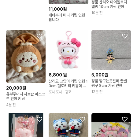
정품 산리오 마이멜로디
멜빵 10cm 키링 인형
11,000원
10분 전
페타후레 미니 키링 인형
팝니다
6,800
원
5,000원
정품 짱구는못말려 꿀벌
산리오 고양이 키링 인형 1
짱구 8cm 키링 인형
3cm 헬로키티 키홀더 선
20,000원
물 굿즈
12분 전
포치 포치
・광고
유부주머니 시로탄 마스코
트 인형 키링
4분 전