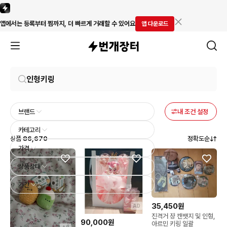
앱에서는 등록부터 찜까지, 더 빠르게 거래할 수 있어요
앱 다운로드
브랜드
내 조건 설정
카테고리
상품
86,670
정확도순
가격
상품상태
기간
35,450원
AD
진격거 쟝 캔뱃지 및 인형,
90,000원
아르민 키링 일괄