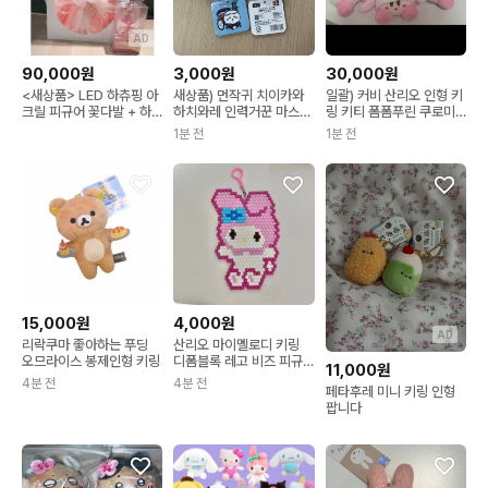
AD
90,000원
3,000원
30,000원
<새상품> LED 하츄핑 아
새상품) 먼작귀 치이카와
일괄) 커비 산리오 인형 키
크릴 피규어 꽃다발 + 하
하치와레 인력거꾼 마스코
링 키티 폼폼푸린 쿠로미
츄핑 미니 요술봉 키링
트 인형 키링
시나모롤 마이멜로디
1분 전
1분 전
15,000원
4,000원
AD
리락쿠마 좋아하는 푸딩
산리오 마이멜로디 키링
오므라이스 봉제인형 키링
디폼블록 레고 비즈 피규
11,000원
어 인형 헬로키티
4분 전
4분 전
페타후레 미니 키링 인형
팝니다