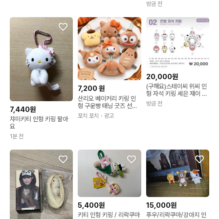
일괄
방금 전
20,000원
(구해요)스테이씨 위씨 인
7,200
원
형 자석 키링 세은 재이 구
산리오 베이커리 키링 인
해요 세복이 장뻔뻔
방금 전
형 구운빵 태닝 굿즈 선물
7,440원
헬로키티 한교동 폼폼푸린
포치 포치
・광고
챠미키티 인형 키링 팔아
포차코 시나모롤
요
1분 전
5,400원
15,000원
키티 인형 키링 / 리락쿠마
푸우/리락쿠마/강아지 인