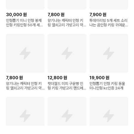
30,000
원
7,800
원
7,900
원
인형뽑기 미니 인형 봉제
향기나는 캐릭터 인형 키
투데이리빙 5개 세트 소리
인형 키링인형 50개 세트,
링 열쇠고리 가방고리 약 1
나는 곰인형 키링 귀여운
50개, 세트
1cm
뽀글이 곰돌이 키홀더 캐
릭터 가방 장식 고리 선물
용 액세서리
7,800
원
12,800
원
19,900
원
향기나는 캐릭터 인형 키
펫더월드 미피 구운빵 인
인형뽑기 인형 키링 동물
링 열쇠고리 가방고리 약 1
형 키링 가방고리 핸드메
미니인형 kc인증 24개
1cm
이드 머리띠장식 7종