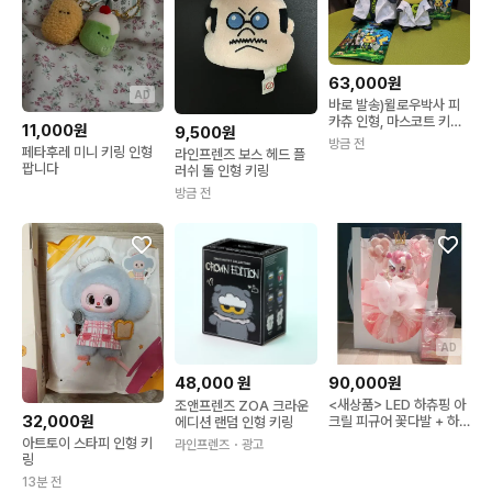
63,000원
AD
바로 발송)윌로우박사 피
카츄 인형, 마스코트 키링
11,000원
9,500원
일괄
방금 전
페타후레 미니 키링 인형
라인프렌즈 보스 헤드 플
팝니다
러쉬 돌 인형 키링
방금 전
AD
48,000
원
90,000원
<새상품> LED 하츄핑 아
조앤프렌즈 ZOA 크라운
32,000원
크릴 피규어 꽃다발 + 하
에디션 랜덤 인형 키링
츄핑 미니 요술봉 키링
아트토이 스타피 인형 키
라인프렌즈
・광고
링
13분 전