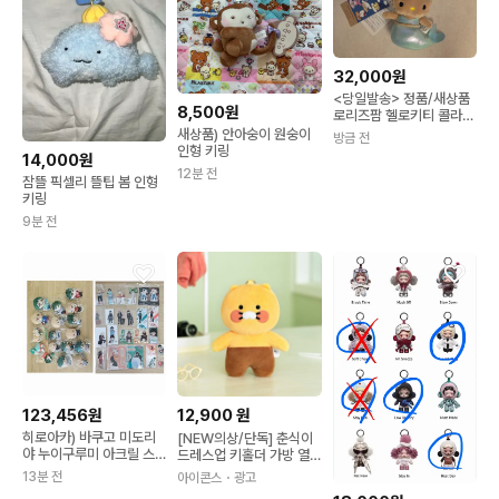
32,000원
<당일발송> 정품/새상품
8,500원
로리즈팜 헬로키티 콜라보
인형키링
새상품) 안아숭이 원숭이
방금 전
인형 키링
14,000원
12분 전
잠뜰 픽셀리 뜰팁 봄 인형
키링
9분 전
123,456원
12,900
원
히로아카) 바쿠고 미도리
[NEW의상/단독] 춘식이
야 누이구루미 아크릴 스
드레스업 키홀더 가방 열
탠드 굿즈 / 인형 마스코트
쇠고리 캐릭터 하와이안
13분 전
아이콘스
・광고
키링
의상 인형 키링