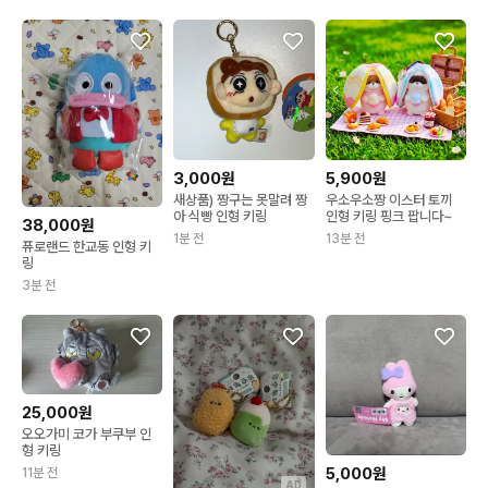
3,000원
5,900원
새상품) 짱구는 못말려 짱
우소우소짱 이스터 토끼
아 식빵 인형 키링
인형 키링 핑크 팝니다~
38,000원
1분 전
13분 전
퓨로랜드 한교동 인형 키
링
3분 전
25,000원
오오가미 코가 부쿠부 인
형 키링
5,000원
11분 전
AD