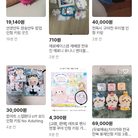
19,140원
40,000원
안경만두 원숭만두 팝업
전독시 구마전 우리엘 인
인형 키링 굿즈
형 키링
19분 전
2분 전
710원
제로베이스원 제베원 한유
진 제로니 유니니 앤더블
인형 키링 파우치 피규어
2분 전
양도
30,000원
팝마트 스컬판다 off 모드
4,300원
인형 키링 No Adulting
69,000원
[교환, 판매] 레트로 팬시
4분 전
엔젤 쿠마 인형 키링 가챠
(무료배송)치이카와 한국
보라색
한복 봉제인형 키링 3종
6분 전