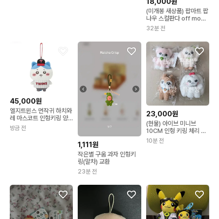
18,000원
(미개봉 새상품) 팝마트 팝
나우 스컬판다 off mode
인형 키링
32분 전
45,000원
엘지트윈스 먼작귀 하치와
23,000원
레 마스코트 인형키링 양
(현물) 아이브 미니브
도
방금 전
10CM 인형 키링 체리 달
이 강안지 이랑이 미개봉
10분 전
1,111원
양도
작은별 구움 과자 인형키
링(말차) 교환
23분 전