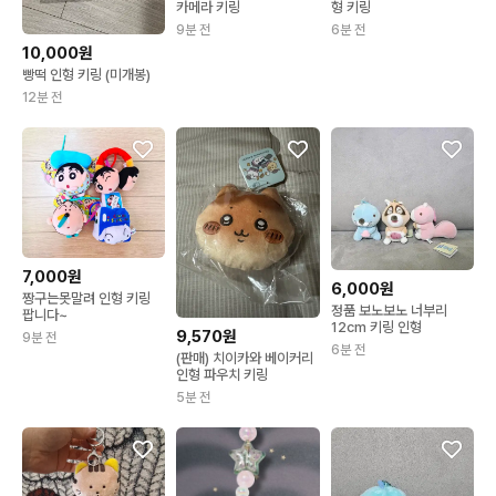
카메라 키링
형 키링
9분 전
6분 전
10,000원
빵떡 인형 키링 (미개봉)
12분 전
7,000원
6,000원
짱구는못말려 인형 키링
정품 보노보노 너부리
팝니다~
12cm 키링 인형
9,570원
9분 전
6분 전
(판매) 치이카와 베이커리
인형 파우치 키링
5분 전