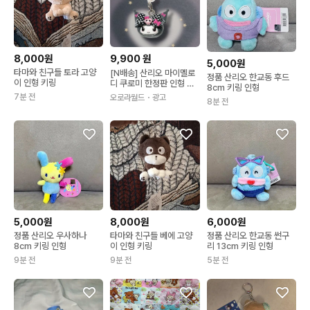
8,000원
9,900
원
5,000원
타마와 친구들 토라 고양
[N배송] 산리오 마이멜로
정품 산리오 한교동 후드
이 인형 키링
디 쿠로미 한정판 인형 키
8cm 키링 인형
링 스트랩 봉제 50주년 기
7분 전
오로라월드
・광고
8분 전
념
5,000원
8,000원
6,000원
정품 산리오 우사하나
타마와 친구들 베에 고양
정품 산리오 한교동 썬구
8cm 키링 인형
이 인형 키링
리 13cm 키링 인형
9분 전
9분 전
5분 전