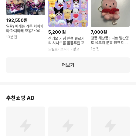
192,550원
일괄) 미개봉 갸루 치이카
와 하치와레 모몽가 9090
5,200
원
7,000원
마스코트 누이 인형 키링
13분 전
정품 새상품 ) 니트 빨간망
산리오 키링 인형 헬로키
토 목도리 분홍 핑크 미피
티 시나모롤 폼폼푸린 포
인형 키링
차코 마이멜로디 쿠로미
1분 전
드림토이코리아
・광고
한교동 가방 백참
더보기
추천쇼핑 AD