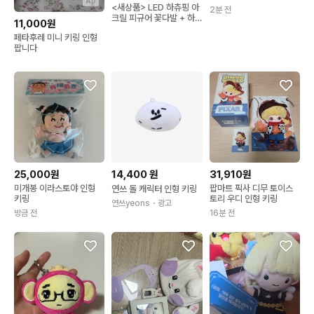
AD
<새상품> LED 하츄핑 아
2분 전
크릴 피규어 꽃다발 + 하
11,000원
츄핑 미니 요술봉 키링
페타후레 미니 키링 인형
팝니다
25,000원
14,400
원
31,910원
미개봉 이라스토야 인형
팝마트 픽사 디무 토이스
연쓰 돌 캐릭터 인형 키링
키링
토리 우디 인형 키링
연쓰yeons
・광고
방금 전
16분 전