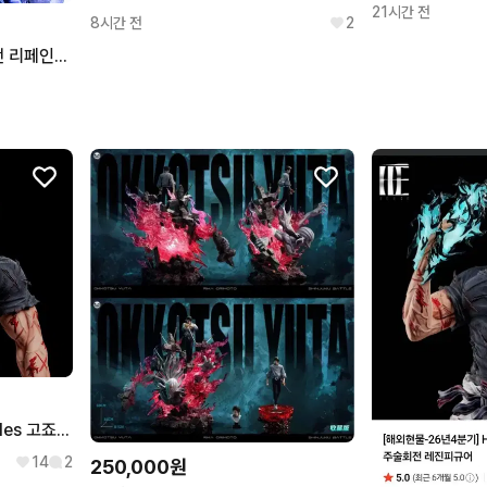
21시간 전
8시간 전
2
고죠 사토루 피규어 주술회전 리페인팅 팝업 스탠드 아티스트 애니도색 리페인트 2D 모델링 특전 피겨 명암도색 넨도 레진 룩업 아트웍스 2D애니도색리페인트 전시관 피규어
주술회전 Heroe Collectibles 고죠 사토루 레진 피규어
14
2
250,000원