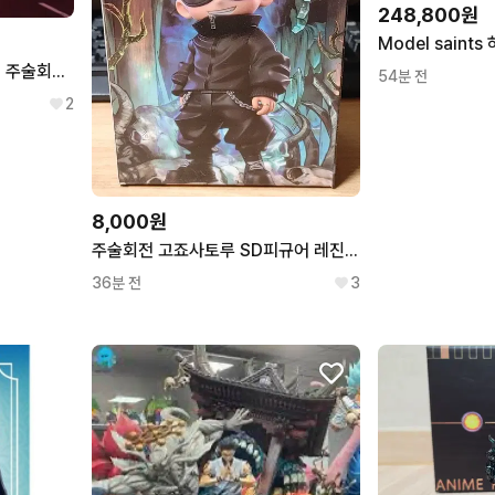
248,800원
Real 나노야 vs 쵸소우 레진 주술회전 레진 피규어
54분 전
2
8,000원
주술회전 고죠사토루 SD피규어 레진 PVC 버전 고죠 피규어 주술회전레진
36분 전
3