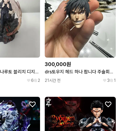
300,000원
주술회전 원피스 나루토 블리치 디지몬 포켓몬 등 각종 레진과 월콜 몬코레
drs토우지 헤드 하나 팝니다 주술회전레진 고죠레진 스쿠나레진 토우지
6
2
21시간 전
3
1