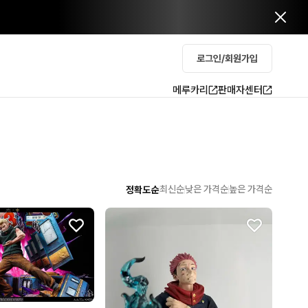
로그인/회원가입
메루카리
판매자센터
최신순
낮은 가격순
높은 가격순
정확도순