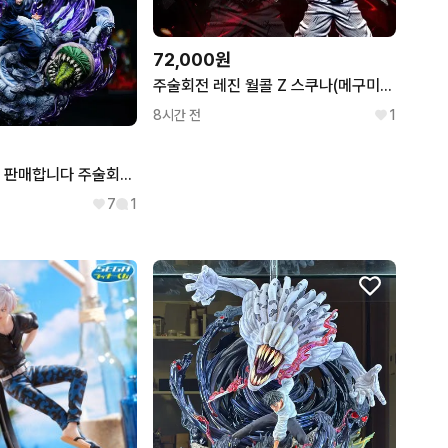
72,000원
주술회전 레진 월콜 Z 스쿠나(메구미) 양도 판매 합니다
8시간 전
1
미개봉) srs 게토 판매합니다 주술회전 레진 피규어
7
1