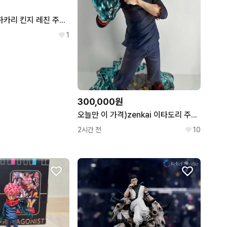
Model saints 하카리 킨지 레진 주술회전 레진 피규어
1
300,000원
오늘만 이 가격)zenkai 이타도리 주술회전 레진 피규어
2시간 전
10