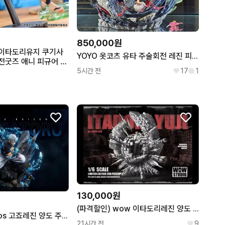
850,000원
이타도리유지 쿠기사
YOYO 옷코츠 유타 주술회전 레진 피규어 사멸회유 특급 고죠
전굿즈 애니 피규어 레
5시간 전
17
1
130,000원
(파격할인) wow 이타도리레진 양도 주술회전레진 고죠레진 스쿠나레진
(최저가) octopos 고죠레진 양도 주술회전레진 고죠레진 스쿠나레진
21시간 전
9