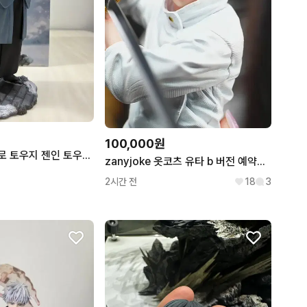
100,000원
주술회전 후시구로 토우지 젠인 토우지 레진 피규어
zanyjoke 옷코츠 유타 b 버전 예약금 양도 주술회전 레진 피규어
2시간 전
18
3