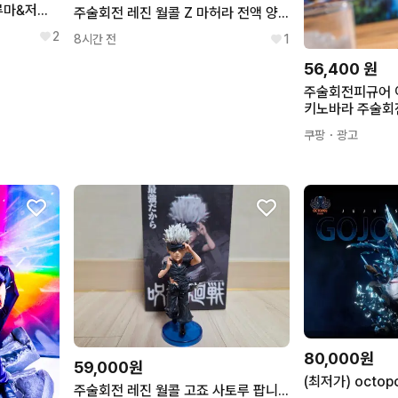
주술회전 레진 월콜 Z 히구루마&저지맨 양도 판매 합니다
주술회전 레진 월콜 Z 마허라 전액 양도 판매 합니다
2
8시간 전
1
56,400
원
주술회전피규어 
키노바라 주술회
진 스태츄 D
쿠팡
・광고
80,000원
59,000원
주술회전 레진 월콜 고죠 사토루 팝니다