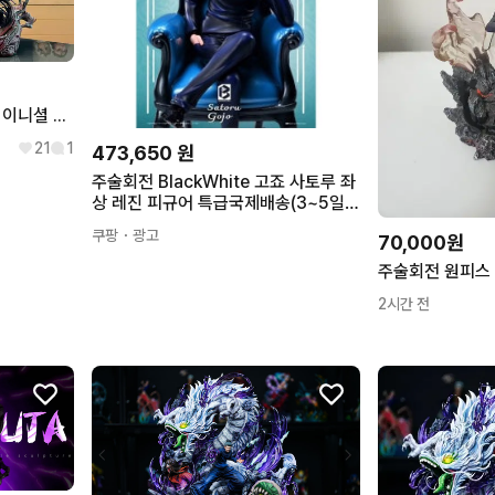
주술회전 레진피규어 initial 이니셜 고죠 , 게토 pro
21
1
473,650
원
주술회전 BlackWhite 고죠 사토루 좌
상 레진 피규어 특급국제배송(3~5일소
요예정)
쿠팡
・광고
70,000원
2시간 전