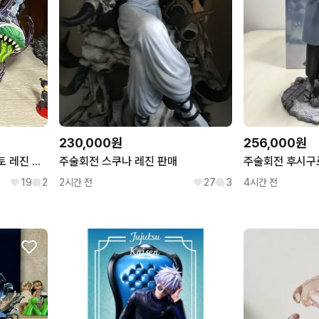
230,000원
256,000원
(가격 동결)주술회전 srs 게토 레진 판매합니다
주술회전 스쿠나 레진 판매
19
2
2시간 전
27
3
4시간 전