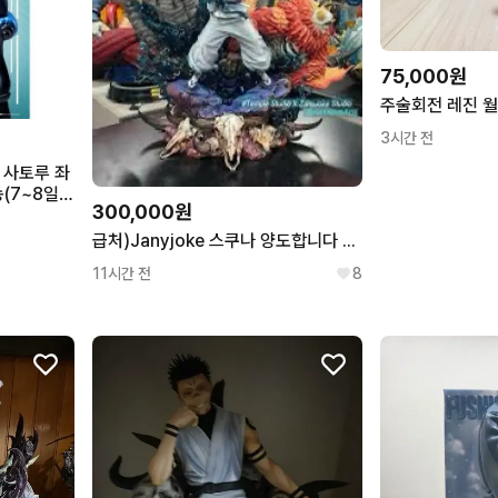
75,000원
3시간 전
죠 사토루 좌
300,000원
급처)Janyjoke 스쿠나 양도합니다 재니조크 주술회전 레진
11시간 전
8