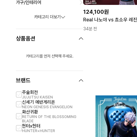
가구/인테리어
124,100원
카테고리 더보기
34분 전
상품옵션
카테고리를 먼저 선택해 주세요.
브랜드
주술회전
JUJUTSU KAISEN
신세기 에반게리온
NEON GENESIS EVANGELION
화산귀환
RETURN OF THE BLOSSOMING
BLADE
헌터x헌터
HUNTER×HUNTER