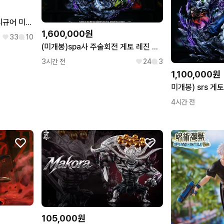
BW사 주술회전 유타 레진 피규어 미개봉 급처!
1,600,000원
33
10
(미개봉)spa사 주술회전 게토 레진 피규어 급처!
3시간 전
24
3
1,100,000원
4시간 전
105,000원