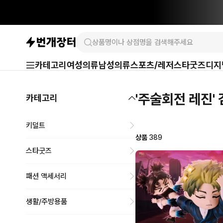
카테고리
여성의류
남성의류
스포츠/레저
스타굿즈
디지
'주술회전 레진'
카테고리
키덜트
상품
389
스타굿즈
패션 액세서리
생활/주방용품