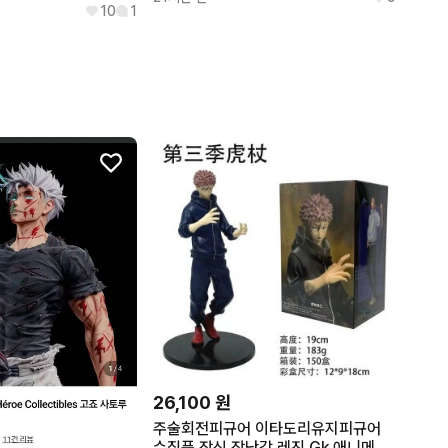
10
1
26,100
원
주술회전피규어 이타도리유지피규어
수집품 장식 장난감 레진 Gk 애니메이