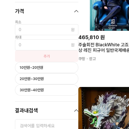
가격
최소
원
465,810
원
최대
주술회전 BlackWhite 고
원
상 레진 피규어 일반국제배송(7~8일소
요예정)
추가
쿠팡
・광고
10만원~20만원
20만원~30만원
30만원~40만원
결과내검색