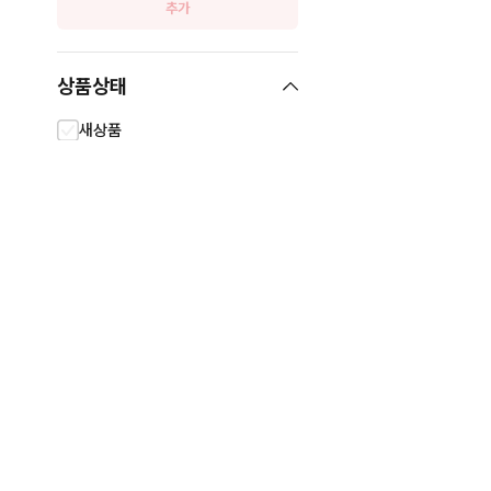
추가
상품상태
새상품
사용감 없음
사용감 적음
사용감 많음
고장/파손 상품
상태 미분류
기간
전체
1일
3일
일주일
한달