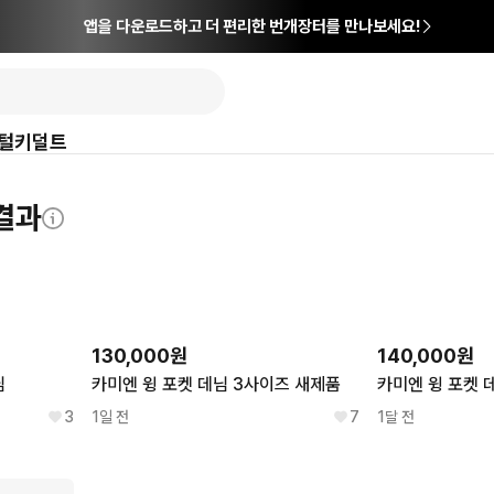
앱을 다운로드하고 더 편리한 번개장터를 만나보세요!
털
키덜트
색결과
130,000원
140,000원
님
카미엔 윙 포켓 데님 3사이즈 새제품
카미엔 윙 포켓 
3
1일 전
7
1달 전