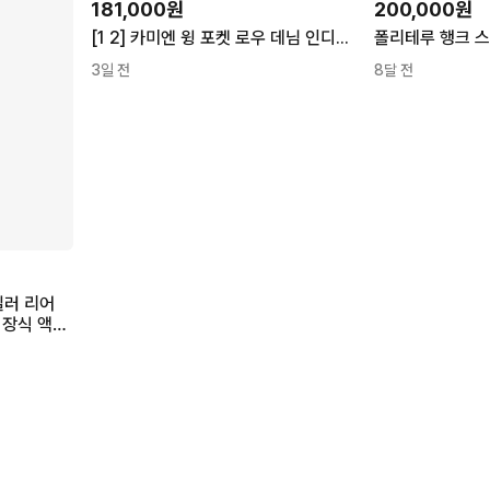
181,000원
200,000원
[1 2] 카미엔 윙 포켓 로우 데님 인디고 팬츠 진
폴리테루 행크 스
3일 전
8달 전
일러 리어
 장식 액세