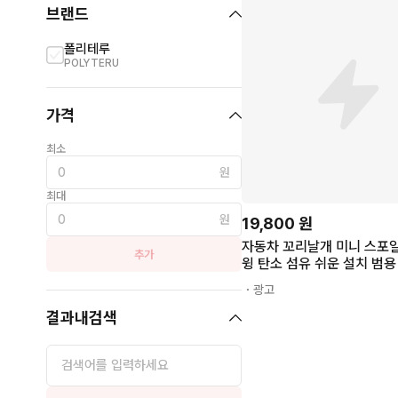
브랜드
폴리테루
POLYTERU
가격
최소
원
최대
원
19,800
원
자동차 꼬리날개 미니 스포
추가
윙 탄소 섬유 쉬운 설치 범용
서리, 흰색, 1개
・광고
결과내검색