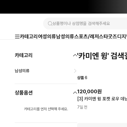
카테고리
여성의류
남성의류
스포츠/레저
스타굿즈
디지
'카미엔 윙' 검
카테고리
남성의류
상품
6
120,000원
상품옵션
[3] 카미엔 윙 포켓 로우 데
7일 전
카테고리를 먼저 선택해 주세요.