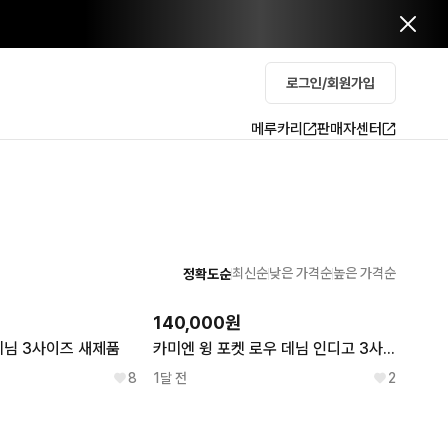
로그인/회원가입
메루카리
판매자센터
최신순
낮은 가격순
높은 가격순
정확도순
140,000원
데님 3사이즈 새제품
카미엔 윙 포켓 로우 데님 인디고 3사이즈
8
1달 전
2