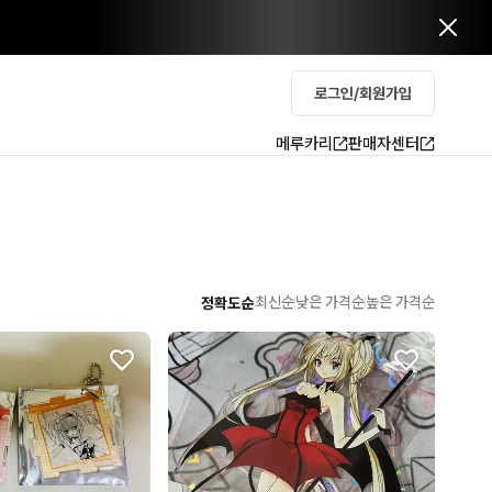
로그인/회원가입
메루카리
판매자센터
최신순
낮은 가격순
높은 가격순
정확도순