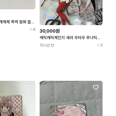
캐릭캐릭체인지 캐캐체 흑백 원화 블럭 키링 토마 세라
6
30,000원
캐릭캐릭체인지 세라 우타우 루나틱참 홀로그램 빅 아크릴 원화 마루이 아넥스 데카
15시간 전
3