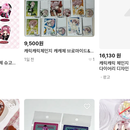
9,500원
캐릭캐릭체인지 캐캐체 브로마이드&캔뱃지 세트 히나모리 아무 원화 컬렉션 미개봉 새상품 판매 양도
16,130
원
1일 전
1
랜덤) 캐릭캐릭 체인지 캐캐체 슈고캬라 아무 애뮬릿 원화 아크릴 엔젤
캐릭캐릭 체인지
다이어리 디자인
다꾸 굿즈 추억
・광고