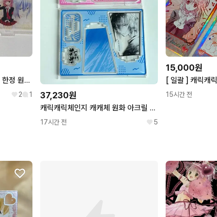
15,000원
캐릭캐릭체인지 캐캐체 일본 한정 원화 아크릴
37,230원
2
1
15시간 전
캐릭캐릭체인지 캐캐체 원화 아크릴 디오라마 스탠드 아무 토마
17시간 전
5