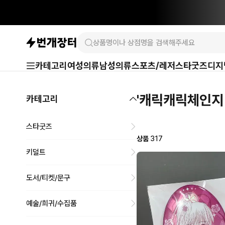
카테고리
여성의류
남성의류
스포츠/레저
스타굿즈
디지
'캐릭캐릭체인지
카테고리
스타굿즈
상품
317
키덜트
도서/티켓/문구
예술/희귀/수집품