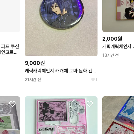
2,000원
 퍼프 쿠션
자인고르기
13시간 전
애니메이션
9,000원
캐릭캐릭체인지 캐캐체 토마 원화 캔뱃지 판매
21시간 전
1