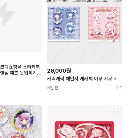
 코디쇼핑몰 스티커북
26,000원
 랜덤 예쁜 옷입히기
의 고전문구
캐릭캐릭 체인지 캐캐체 아무 시우 시아 슈고캬라 원화 캔뱃지 세트
5일 전
1