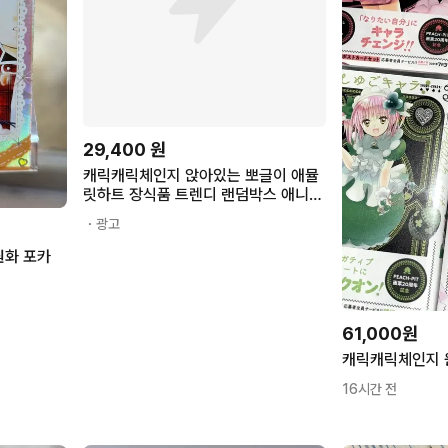
29,400
원
캐릭캐릭체인지 앉아있는 뽀글이 애뮬
릿하트 장식품 트렌디 랜덤박스 애니메
이션 굿즈 오피스 장식품 여학생 선물
・광고
원화 포카
61,000원
캐릭캐릭체인지 
16시간 전