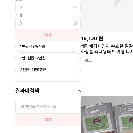
원
최대
원
추가
15,100
원
캐릭캐릭체인지 수호알 달걀
1만원~1만5천원
화장품 휴대용퍼프 여행 디
애뮬릿 하트 채아무 루이 
1만5천원~2만원
・광고
굿즈
2만원~2만5천원
결과내검색
추가