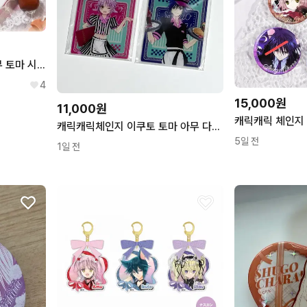
캐릭캐릭 체인지 캐캐체 아무 토마 시우 시아 슈고캬라 원화 캔뱃지 세트
4
15,000원
11,000원
캐릭캐릭체인지 이쿠토 토마 아무 다이너 쿠지 원화 아크릴 카드 캐캐체 수호캐릭터
5일 전
1일 전