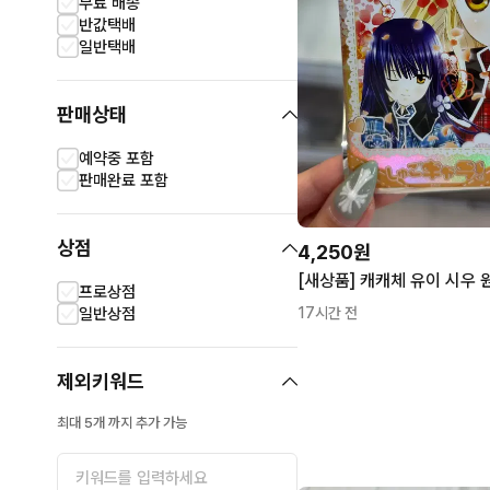
무료 배송
반값택배
일반택배
판매상태
예약중 포함
판매완료 포함
상점
4,250원
[새상품] 캐캐체 유이 시우 
프로상점
일반상점
17시간 전
제외키워드
최대 5개 까지 추가 가능