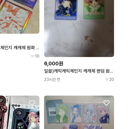
[ 일괄 ] 캐릭캐릭체인지 캐캐체 원화 폴라로이드 파샤 시우 시아 아무 리마
10
6,000원
일괄)캐릭캐릭체인지 캐캐체 랜덤 원화 아무 토마 아크릴 굿즈 판매
23시간 전
20