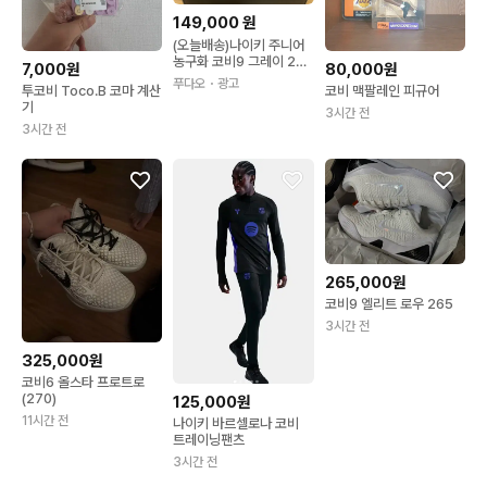
149,000
원
(오늘배송)나이키 주니어
농구화 코비9 그레이 250
7,000원
80,000원
mm
푸다오
・광고
투코비 Toco.B 코마 계산
코비 맥팔레인 피규어
기
3시간 전
3시간 전
265,000원
코비9 엘리트 로우 265
3시간 전
325,000원
코비6 올스타 프로트로
(270)
125,000원
11시간 전
나이키 바르셀로나 코비
트레이닝팬츠
3시간 전