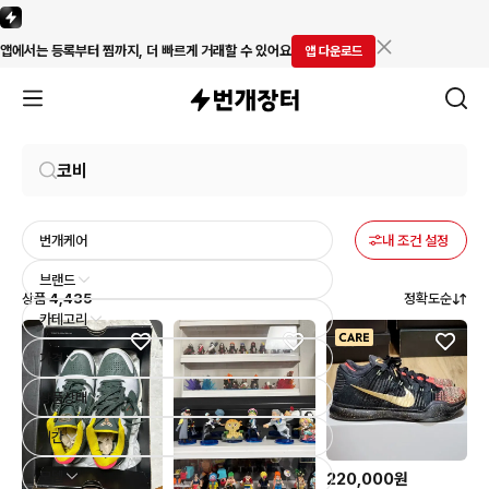
앱에서는 등록부터 찜까지, 더 빠르게 거래할 수 있어요
앱 다운로드
번개케어
내 조건 설정
브랜드
상품
4,435
정확도순
카테고리
가격
상품상태
기간
모델
220,000원