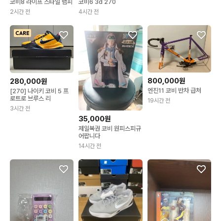
코비8 라이프 스타일 뱀피
코비6 3d 270
2시간 전
4시간 전
800,000원
280,000원
엔진11 코비 반차 급처
[270] 나이키 코비 5 프
로트로 브루스 리
19시간 전
3시간 전
35,000원
제일복권 코비 원피스피규
어팝니다
14시간 전