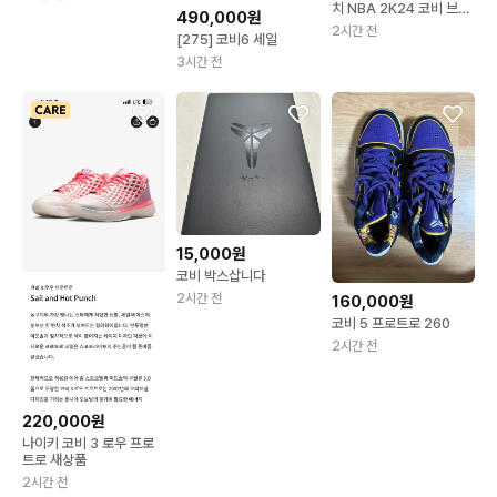
치 NBA 2K24 코비 브라
490,000원
이언트 에디션 게임 타이
2시간 전
[275] 코비6 세일
틀 칩
3시간 전
15,000원
코비 박스삽니다
2시간 전
160,000원
코비 5 프로트로 260
2시간 전
220,000원
나이키 코비 3 로우 프로
트로 새상품
2시간 전