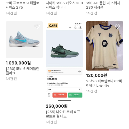
코비 프로트로 9 해일로
나이키 코비5 카오스 300
코비 AD 플립 더 스위치
사이즈 275
사이즈 팝니다
280 새상품
1시간 전
1시간 전
1시간 전
1,090,000원
[280] 코비 6 케이틀린
클라크
120,000원
1시간 전
25/26 바르셀로나X코비
어웨이 L 유니폼
1시간 전
260,000원
[255] 나이키 코비 4 프
로트로 걸 대드
1시간 전