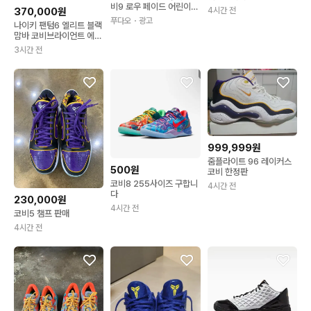
비9 로우 페이드 어린이
370,000원
4시간 전
운동화
푸다오
・광고
나이키 팬텀6 엘리트 블랙
맘바 코비브라이언트 에디
션 판매합니다.
3시간 전
999,999원
줌플라이트 96 레이커스
500원
코비 한정판
코비8 255사이즈 구합니
4시간 전
다
230,000원
4시간 전
코비5 챔프 판매
4시간 전