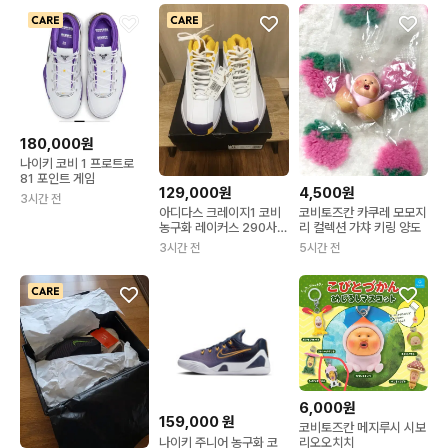
180,000원
나이키 코비 1 프로트로
81 포인트 게임
129,000원
4,500원
3시간 전
아디다스 크레이지1 코비
코비토즈칸 카쿠레 모모지
농구화 레이커스 290사이
리 컬렉션 가챠 키링 양도
즈 새상품
3시간 전
5시간 전
6,000원
159,000
원
코비토즈칸 메지루시 시보
나이키 주니어 농구화 코
리오오치치