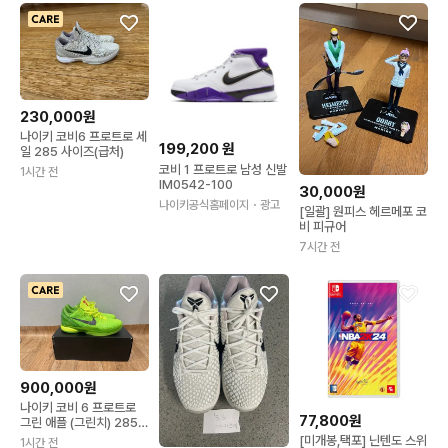
230,000원
나이키 코비6 프로트로 세
199,200
원
일 285 사이즈(급처)
코비 1 프로트로 남성 신발
1시간 전
IM0542-100
30,000원
나이키공식홈페이지
・광고
[일괄] 원피스 헤르메포 코
비 피규어
7시간 전
900,000원
나이키 코비 6 프로트로
77,800원
그린 애플 (그린치) 285
사이즈 (급처)
[미개봉,택포] 닌텐도 스위
1시간 전