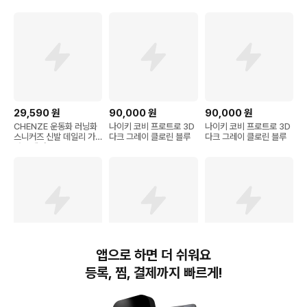
화 편한운동화
화 편한운동화
7450600
29,590
원
90,000
원
90,000
원
CHENZE 운동화 러닝화
나이키 코비 프로트로 3D
나이키 코비 프로트로 3D
스니커즈 신발 데일리 가
다크 그레이 클로린 블루
다크 그레이 클로린 블루
벼운 패션
앱으로 하면 더 쉬워요
24,000
원
17,500
원
25,200
원
등록, 찜, 결제까지 빠르게!
나이키 Nike 코비 브라이
미니 스니커즈 키링 백팩
코비 레트로 클래식 블루
언트 DRI-FIT 농구 암밴
참 3D 펜던트
투스 스피커 라디오
드 스포츠 액세서리 농구
용품 블랙+화이트