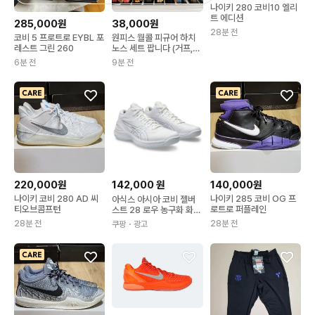
나이키 280 코비10 엘리
트 에디션
285,000원
38,000원
28분 전
코비 5 프로트로 EYBL 포
원피스 월콜 피규어 하치
레스트 그린 260
노스 세트 팝니다 (거프,쿠
잔,코비, 시류, 히바
6분 전
9분 전
220,000원
142,000
원
140,000원
나이키 코비 280 AD 씨
나이키 285 코비 OG 프
아식스 아시아 코비 젤버
티오브콤프턴
로트로 퍼플레인
스트 28 로우 농구화 화이
트 1063A081-100 10
28분 전
28분 전
쿠팡
・광고
0) 화이트 290