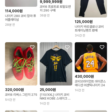
9,999,999원
코비6 프로트로 토탈오렌
지 290 구매
114,000원
36분 전
나이키 280 코비 맘마 퓨
어플레티넘
125,000원
28분 전
나이키 바르셀로나 코비
트레이닝팬츠 판매
3시간 전
430,000원
코비브라이언트 아이콘스
에디션 어센틱나이키 24
320,000원
25,000원
1시간 전
코비6 리버스 그린치 275
[110/XXL] 나이키 코비
NIKE KOBE 스네이크 로
5시간 전
고 빅프린트 반팔 티셔츠
1시간 전
2.5