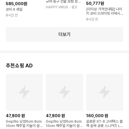
규어 농구 선물 모형 장식
50,777원
585,000원
코비 브라이언트 대형 [약
HAPPY VIRUS
・광고
[더이상 가격안내림] 나이
코비 6 세일
33cm 높이]
키 코비 드라이핏 리버시
8시간 전
블 농구 저지 XL 급처
8시간 전
더보기
추천쇼핑 AD
47,800
원
47,800
원
160,000
원
Gopfilo 남성6cm 8cm
Gopfilo 남성6cm 8cm
살로몬 XT-6 고어텍스 블
10cm 캐주얼 키높이 운동
10cm 캐주얼 키높이 운동
랙 실버 공용 스니커즈 L4