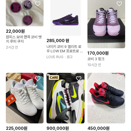
22,000원
원피스 보아 핸콕 코비 뱃
285,000
원
지 루피 쿠지
나이키 코비 9 엘리트 로
2시간 전
우 LOW EM 프로트로 퍼
170,000원
플 IH1401-500 농구화
LOVE RUG
・광고
코비 3 핑크
10시간 전
225,000원
900,000원
450,000원