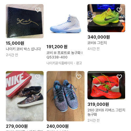
340,000원
15,000원
코비6 그린치
191,200
원
나이키 코비 박스 삽니다
4시간 전
코비 III 프로트로 농구화 I
2시간 전
Q5338-400
나이키공식홈페이지
・광고
319,000원
260 코비6 리버스 그린치
농구화
2시간 전
279,000원
240,000원