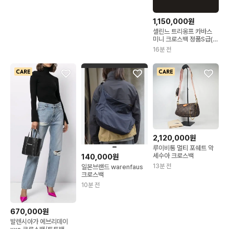
1,150,000원
셀린느 트리옹프 카바스
미니 크로스백 정품S급(감
정O)
16분 전
2,120,000원
루이비통 멀티 포쉐트 악
세수아 크로스백
140,000원
13분 전
일본브랜드 warenfaus
크로스백
10분 전
670,000원
발렌시아가 에브리데이