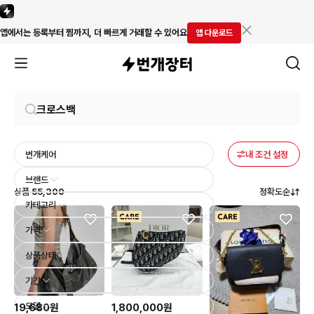
앱에서는 등록부터 찜까지, 더 빠르게 거래할 수 있어요
앱 다운로드
번개케어
내 조건 설정
브랜드
상품
55,300
정확도순
카테고리
가격
상품상태
기간
모델
19,680원
1,800,000원