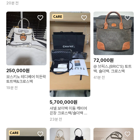
(감정O)
20분 전
72,000원
@ 브릭스.(BRIC'S) 토트
250,000원
백. 숄더백. 크로스백
모스키노 테디베어 히든락
41분 전
토트백&크로스백
19분 전
5,700,000원
샤넬 보이백 미듐 캐비어
은장 크로스백/숄더백 정
품S급(감정서O)
23분 전