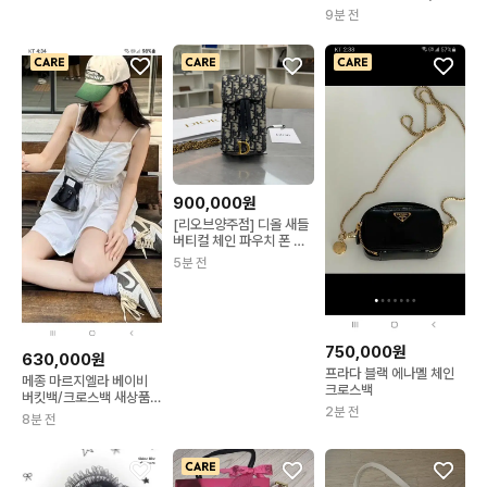
증O)
9분 전
900,000원
[리오브양주점] 디올 새들
버티컬 체인 파우치 폰 홀
더 크로스백
5분 전
750,000원
630,000원
프라다 블랙 에나멜 체인
메종 마르지엘라 베이비
크로스백
버킷백/크로스백 새상품급
2분 전
정품(감정O)
8분 전