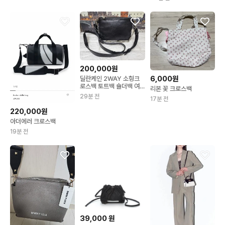
200,000원
6,000원
딜란케인 2WAY 소형크
로스백 토트백 숄더백 여
리본 꽃 크로스백
성가방
29분 전
17분 전
220,000원
아더에러 크로스백
19분 전
39,000
원