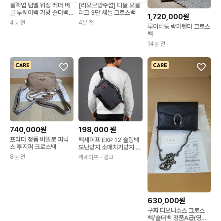
블랙업 텀멜 워싱 레더 버
[리오브양주점] 디올 오블
클 투웨이백 가방 숄더백
리크 3단 새들 크로스백
1,720,000원
크로스백
4분 전
4분 전
루이비통 락미텐더 크로스
백
14분 전
740,000원
198,000
원
프라다 정품 비텔로 피닉
팩세이프 EXP 12 슬링백
스 투지퍼 크로스백
도난방지 소매치기방지 유
럽여행가방 이중보안버클
8분 전
팩세이프
・광고
RFID스캔차단 2컬러
630,000원
구찌 디오니소스 크로스
백/숄더백 정품A급(영수