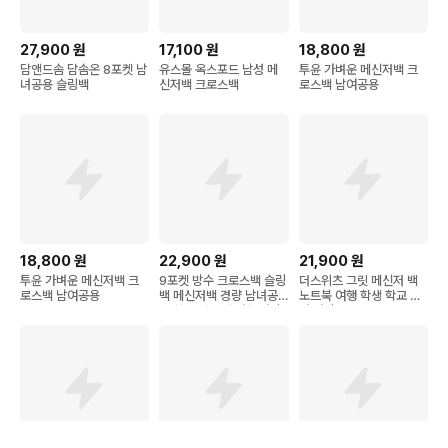
27,900
원
17,100
원
18,800
원
담앤드솜 담솜온 8포켓 남
유스몰 옥스포드 남성 메
투윤 가벼운 메신저백 크
녀공용 슬링백
신저백 크로스백
로스백 남여공용
18,800
원
22,900
원
21,900
원
투윤 가벼운 메신저백 크
9포켓 방수 크로스백 슬링
더스위츠 그릿 메신저 백
로스백 남여공용
백 메신저백 경량 남녀공
노트북 여행 학생 학교 학
용 학생 직장인 여행 가방
원 가방 운동 크로스백
2212