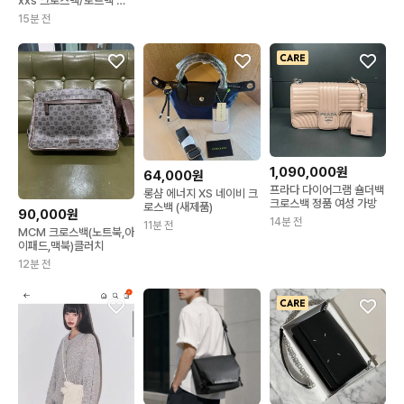
xxs 크로스백/토트백 정
품S급(감정서O)
15분 전
1,090,000원
64,000원
프라다 다이어그램 숄더백
롱샴 에너지 XS 네이비 크
크로스백 정품 여성 가방
로스백 (새제품)
90,000원
14분 전
11분 전
MCM 크로스백(노트북,아
이패드,맥북)클러치
12분 전