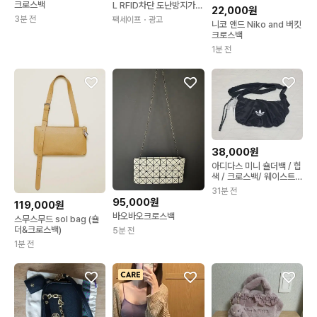
크로스백
L RFID차단 도난방지가방
22,000원
메트로세이프 X어반
3분 전
팩세이프
・광고
니코 앤드 Niko and 버킷
크로스백
1분 전
38,000원
아디다스 미니 숄더백 / 힙
색 / 크로스백/ 웨이스트백
가방 (새상품)
31분 전
95,000원
119,000원
바오바오크로스백
스무스무드 sol bag (숄
더&크로스백)
5분 전
1분 전