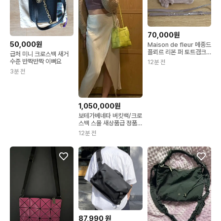
70,000원
50,000원
Maison de fleur 메종드
플뢰르 리본 퍼 토트겸크
급처 미니 크로스백 새거
로스백
수준 반짝반짝 이뻐요
12분 전
3분 전
1,050,000원
보테가베네타 버킷백/크로
스백 스몰 새상품급 정품
(감정O)
12분 전
87,990
원