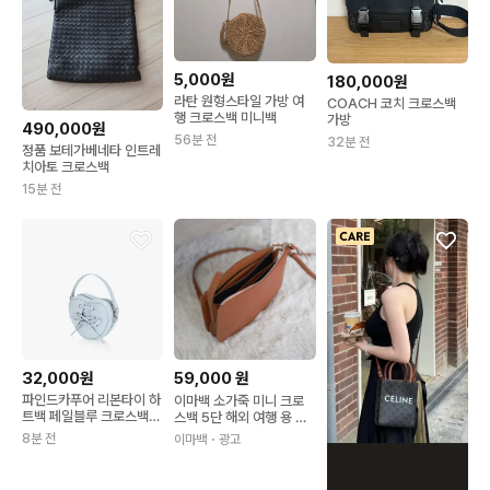
5,000원
180,000원
라탄 원형스타일 가방 여
COACH 코치 크로스백
행 크로스백 미니백
가방
490,000원
56분 전
32분 전
정품 보테가베네타 인트레
치아토 크로스백
15분 전
32,000원
59,000
원
파인드카푸어 리본타이 하
이마백 소가죽 미니 크로
트백 페일블루 크로스백
스백 5단 해외 여행 용 여
숄더백 토트백 미니백 가
권 가벼운 데일리 여름 핸
8분 전
이마백
・광고
방
드폰 가방