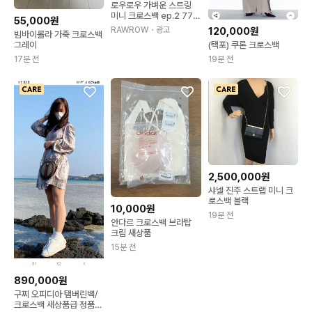
로우로우 가벼운 스트링
미니 크로스백 ep.2 771
55,000원
(2컬러)
120,000원
RAWROW
・광고
빔바이롤라 가죽 크로스백
(택포) 쿠론 크로스백
그레이
19분 전
17분 전
2,500,000원
샤넬 진주 스트랩 미니 크
로스백 블랙
10,000원
19분 전
안다르 크로스백 브라탑
크림 새상품
15분 전
890,000원
구찌 오피디아 탬버린백/
크로스백 새상품급 정품