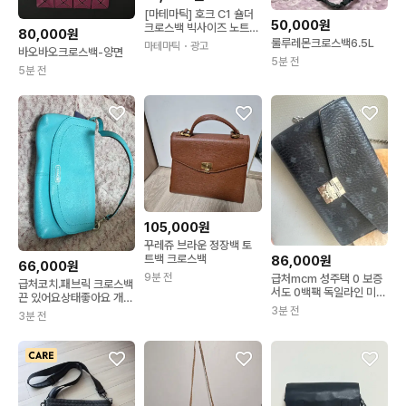
[마테마틱] 호크 C1 숄더
50,000원
크로스백 빅사이즈 노트북
80,000원
가방 메신저백
룰루레몬크로스백6.5L
마테마틱
・광고
바오바오크로스백-양면
5분 전
5분 전
105,000원
꾸레쥬 브라운 정장백 토
트백 크로스백
86,000원
66,000원
9분 전
급처mcm 성주택 0 보증
급처코치.패브릭 크로스백
서도 0백팩 독일라인 미니
끈 있어요상태좋아요 개당
크로스백 개당가격
3분 전
가격 크로스끈 있어요
3분 전