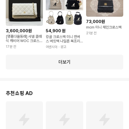
73,000원
mcm 미니 체인크로스백
3,600,000원
54,900
원
21분 전
[명품다올동래] 샤넬 클래
캉골 크로스백 미니 캔버
식 캐비어 WOC 크로스백
스 버킷백 나일론 복조리
내장칩 AP0250
가방 호보백
17분 전
어센시아
・광고
더보기
추천쇼핑 AD