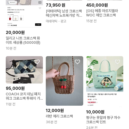
73,950
원
450,000원
[OS] 메종 마르지엘라
[마테마틱] 남성 크로스백
WOC 체인 크로스백
메신저백 노트북가방 직장
인 출퇴근 태블릿 호크 C2
15분 전
마테마틱
・광고
0
20,000원
일리고 니트 크로스백 화
이트 새상품 (50000원)
10분 전
95,000원
COACH 코치 데님 패치
워크 크로스백 투웨이 가
방 정품
11분 전
12,000원
10,000원
라탄 체리 크로스백
짱구는 못말려 짱구 자수
크로스백 민트
36분 전
24분 전