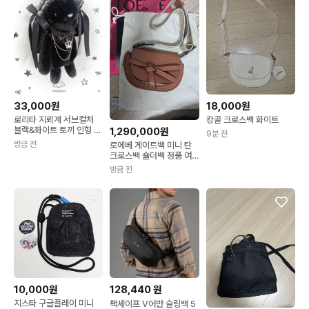
33,000원
18,000원
로리타 지뢰계 서브컬처
캉골 크로스백 화이트
블랙&화이트 토끼 인형 크
1,290,000원
9분 전
로스백(2컬러)
방금 전
로에베 게이트백 미니 탄
크로스백 숄더백 정품 여
성 가방
방금 전
10,000원
128,440
원
지스타 구글플레이 미니
팩세이프 V어반 슬링백 5