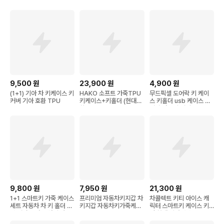
9,500
원
23,900
원
4,900
원
(1+1) 기아 차 키케이스 키
HAKO 소프트 가죽TPU
무드픽셀 도어락 키 케이
커버 기아 호환 TPU
키케이스+키홀더 (현대호
스 키홀더 usb 케이스 도
환)
어락 카드키 케이스
9,800
원
7,950
원
21,300
원
1+1 스마트키 가죽 케이스
프리미엄 자동차키지갑 차
차콜렉트 키티 아이스 캐
세트 자동차 차 키 홀더 레
키지갑 자동차키가죽케이
릭터 스마트키 케이스 키
더 지갑 스마트 차키 자동
스
링 현대 기아 벤츠 BMW
차키 키홀더 키케이스 링
자동차키 커버