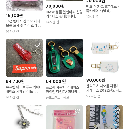
20,000원
70,000원
벤츠 신형 C. S클래스 가
죽키케이스(남색)
BMW 정품 알칸타라 신형
16,100원
키케이스 판매합니다.
12시간 전
고전 빈티지 산리오 시나
14시간 전
모롤 모카 쉬폰 아즈키 시
나모엔젤스 천사 간호사
14시간 전
보관함 케이스
30,000원
84,700원
64,000
원
산리오 시나모롤 자동차
슈프림 워터프루프 라이터
포르쉐 자동차 키케이스
키케이스 2022년도 제품
케이스 키체인 레드 -
카이엔 마칸EV 파나메라
키홀더
20SS
타이칸 911 키링 노블레사
22시간 전
14시간 전
품프로젝트
・광고
그린