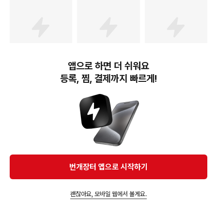
열쇠 고리 키링 차키링 키
지갑
앱으로 하면 더 쉬워요
14,900
원
21,440
원
7,950
원
등록, 찜, 결제까지 빠르게!
라라바나 현대 자동차 차
바이어웨이 호랑이 차키케
프리미엄 자동차키지갑 차
키케이스 고급 선물
이스 자동차 스마트키 커
키지갑 자동차키가죽케이
버 키홀더
스
번개장터(주) 사업자정보, 이용약관 및 기타 법적고지
번개장터㈜는 통신판매중개자이며, 통신판매의 당사자가 아닙니다. 전자상거래 등에서의
소비자보호에 관한 법률 등 관련 법령 및 번개장터㈜의 약관에 따라 상품, 상품정보, 거래에 관한 책임은
개별 판매자에게 귀속하고, 번개장터㈜는 원칙적으로 회원간 거래에 대하여 책임을 지지 않습니다.
다만, 번개장터㈜가 직접 판매하는 상품에 대한 책임은 번개장터㈜에게 귀속합니다.
Ⓒ Bungaejangter Inc. all rights reserved.
번개장터 앱으로 시작하기
APP 다운로드
괜찮아요, 모바일 웹에서 볼게요.