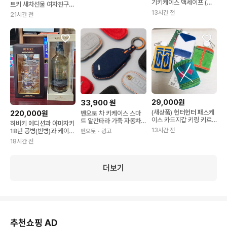
기키케이스 맥세이프 (나
트키 새차선물 여자친구
우즈 시윤 손민수
블링블링 자동차키
13시간 전
21시간 전
29,000원
33,900
원
(새상품) 헌터헌터 패스케
220,000원
벤오토 차 키케이스 스마
이스 카드지갑 키링 키르
트 알칸타라 가죽 자동차
히비키 에디션과 야마자키
아 곤 크라피카
키커버 키홀더 전차종
13시간 전
18년 공병(빈병)과 케이스
벤오토
・광고
입니다.
18시간 전
더보기
추천쇼핑 AD