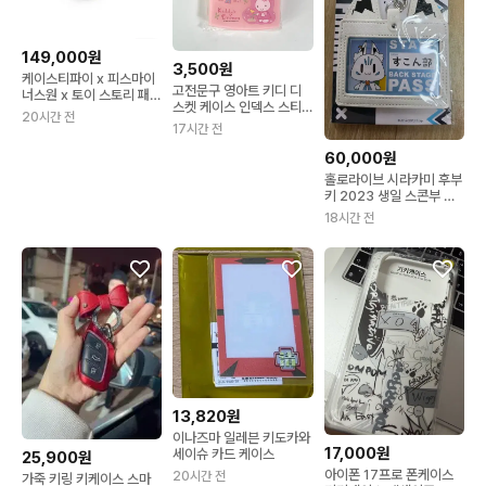
149,000원
3,500원
케이스티파이 x 피스마이
고전문구 영아트 키디 디
너스원 x 토이 스토리 패션
스켓 케이스 인덱스 스티
키체인 키링
20시간 전
커 세트
17시간 전
60,000원
홀로라이브 시라카미 후부
키 2023 생일 스콘부 패
스 카드 케이스
18시간 전
13,820원
이나즈마 일레븐 키도카와
17,000원
세이슈 카드 케이스
25,900원
아이폰 17프로 폰케이스
20시간 전
가죽 키링 키케이스 스마