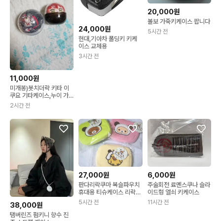
20,000원
볼보 가죽키케이스 팝니다
24,000원
5시간 전
현대,기아차 폴딩키 키케
이스 교체용
3시간 전
11,000원
미개봉)봇치더락 키타 이
쿠요 기타케이스,누이 가
챠 2종 세트 판매
2시간 전
27,000원
6,000원
판다리락쿠마 복슬파우치
주술회전 료멘스쿠나 슬라
휴대용 티슈케이스 리락쿠
이드형 열쇠 키케이스
마 코리락쿠마 키이로이토
5시간 전
11시간 전
38,000원
리
탬버린즈 펌키니 향수 진