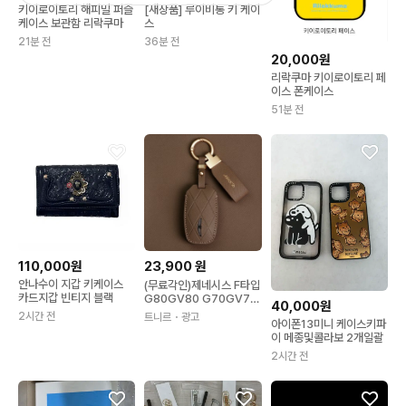
키이로이토리 해피밀 퍼즐
[새상품] 루이비통 키 케이
케이스 보관함 리락쿠마
스
21분 전
36분 전
20,000원
리락쿠마 키이로이토리 페
이스 폰케이스
51분 전
110,000원
23,900
원
안나수이 지갑 키케이스
(무료각인)제네시스 F타입
카드지갑 빈티지 블랙
G80GV80 G70GV70
40,000원
G90 차 키케이스 자동차
2시간 전
트니르
・광고
아이폰13미니 케이스키파
스마트 가죽 키커버 홀더
이 메종및콜라보 2개일괄
2시간 전