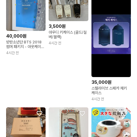
3,500원
아우디 키케이스 (골드/실
40,000원
버/블랙)
방탄소년단 BTS 2018
4시간 전
썸머 패키지 - 아웃케이스
블랙
4시간 전
35,000원
스텔라이브 스페카 체키
케이스
4시간 전