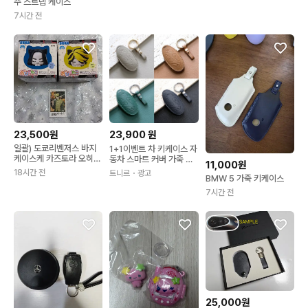
주 스트랩 케이스
7시간 전
23,500원
23,900
원
일괄) 도쿄리벤저스 바지
1+1이벤트 차 키케이스 자
케이스케 카즈토라 오히루
동차 스마트 커버 가죽 키
11,000원
네코 고양이 피규어 차이
홀더 트니르
18시간 전
트니르
・광고
BMW 5 가죽 키케이스
나타운 체키
7시간 전
25,000원