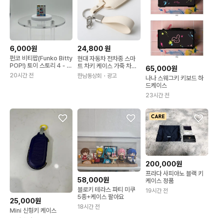
6,000원
24,800
원
펀코 비티팝(Funko Bitty
현대 자동차 전차종 스마
POP!) 토이 스토리 4 - 포
트 차키 케이스 가죽 차키
65,000원
키 (FORKY #528 / 미니
커버 홀더 키링
20시간 전
한남동상회
・광고
나나 스웨그키 키보드 하
케이스 포함)
드케이스
23시간 전
200,000원
프라다 사피아노 블랙 키
58,000원
케이스 정품
블로키 테라스 파티 미쿠
19시간 전
5종+케이스 팔아요
25,000원
18시간 전
Mini 신형키 케이스