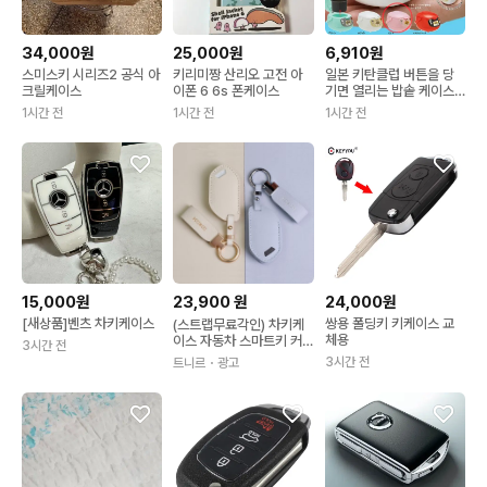
34,000원
25,000원
6,910원
스미스키 시리즈2 공식 아
키리미짱 산리오 고전 아
일본 키탄클럽 버튼을 당
크릴케이스
이폰 6 6s 폰케이스
기면 열리는 밥솥 케이스
피규어 미니어처 가챠
1시간 전
1시간 전
1시간 전
15,000원
23,900
원
24,000원
[새상품]벤츠 차키케이스
쌍용 폴딩키 키케이스 교
(스트랩무료각인) 차키케
체용
이스 자동차 스마트키 커
3시간 전
버 가죽 키홀더 트니르
3시간 전
트니르
・광고