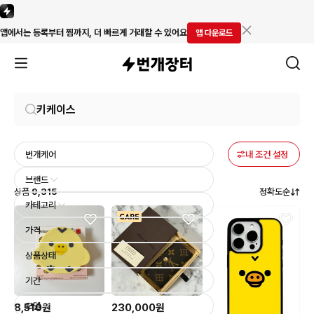
앱에서는 등록부터 찜까지, 더 빠르게 거래할 수 있어요
앱 다운로드
번개케어
내 조건 설정
브랜드
상품
9,315
정확도순
카테고리
가격
상품상태
기간
모델
8,510원
230,000원