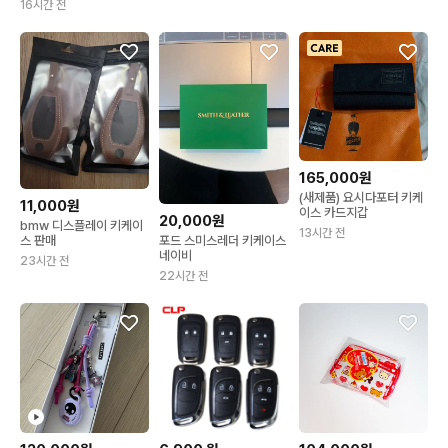
16시간 전
165,000원
(새제품) 요시다포터 키케
11,000원
이스 카드지갑
20,000원
bmw 디스플레이 키케이
13시간 전
스 판매
포드 스미스레더 키케이스
네이비
23시간 전
22시간 전