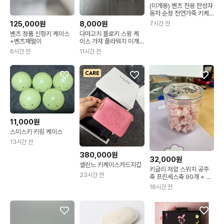
(미개봉) 벤츠 전용 한성자
동차 순정 천연가죽 키케
이스 1개 2.5만원
125,000원
8,000원
7시간 전
벤츠 정품 신형키 케이스
다마고치 플로키 스윙 케
+벤츠재떨이
이스 가챠 플라워치 미개
봉 일괄
6시간 전
11시간 전
11,000원
스미스키 키링 케이스
13시간 전
380,000원
32,000원
셀린느 키케이스카드지갑
키글리 저압 스위치 공주
23시간 전
축 프린세스축 90개 + 케
이스
18시간 전