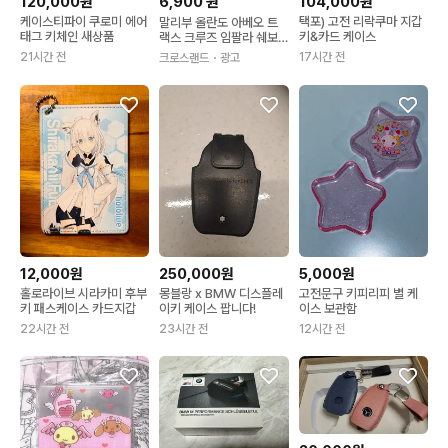
120,000원
6,900
원
104,000원
케이스티파이 쿠로미 에어
택포) 고전 리락쿠마 지갑
말리부 올란도 아베오 트
태그 키체인 새상품
키&카드 케이스
랙스 크루즈 임팔라 쉐보
레 폴딩키 교체형 키 케이
21시간 전
17시간 전
크로스랜드
・광고
스 순정형 2버튼
12,000원
250,000원
5,000원
홀로라이브 시라카미 후부
몽블랑 x BMW 디스플레
고전문구 키피리피 별 케
키 패스케이스 카드지갑
이키 케이스 팝니다!
이스 보관함
22시간 전
23시간 전
12시간 전