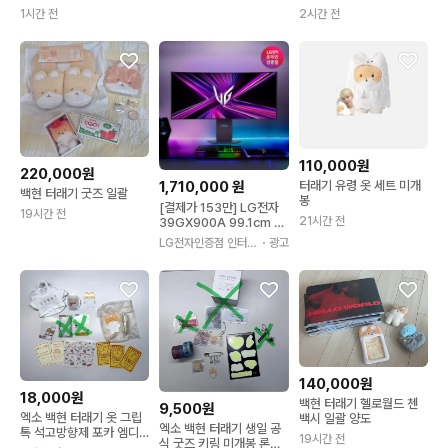
1시간 전
2시간 전
110,000원
220,000원
터래기 유령 옷 세트 미개
1,710,000
원
백현 터래기 굿즈 일괄
봉
[결제가 153만] LG전자
19시간 전
21시간 전
39GX900A 99.1cm O
LED WQHD 240Hz 80
LG전자인증점 인터넷
・광고
0R 울트라기어 게이밍모
정보
니터
140,000원
18,000원
백현 터래기 헬로월드 첸
9,500원
엑소 백현 터래기 옷 그립
백시 일괄 양도
엑소 백현 터래기 생일 공
톡 석고방향제 포카 엠디
19시간 전
식 굿즈 키링 미개봉 론스
굿즈 원가이하 양도 판매