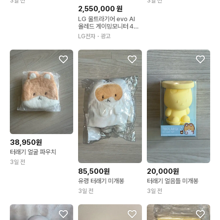
3일 전
3일 전
2,550,000
원
LG 울트라기어 evo AI
올레드 게이밍모니터 45
GX950B
LG전자
・광고
38,950원
터래기 얼굴 파우치
3일 전
85,500원
20,000원
유령 터래기 미개봉
터래기 얼음틀 미개봉
3일 전
3일 전