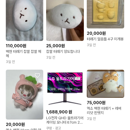
20,000원
터래기 얼음틀 4구 미개봉
3일 전
110,000원
25,000원
백현 터래기 찹쌀 찹쌀 헤
찹쌀 터래기 양도합니다
헤
3일 전
3일 전
75,000원
엑소 백현 터래기 + 레버
1,688,900
원
리닷 핀뱃지
LG전자 QHD 울트라기어
3일 전
게이밍 모니터 67cm 27
20,000원
GR95QL
쿠팡
・광고