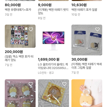
80,000원
9,000원
10,630원
백현 유령터래기+포카
(미개봉) 백현 터래기 뱃지
백현 터래기 포카 일괄
양도
3일 전
10일 전
8일 전
200,000원
(일괄) 엑소 백현 포카 터
1,699,000
원
30,000원
래기 양도
(미개봉) 백현 터래기 맥세
LG 울트라기어 올레드 게
7일 전
이프 그립톡 일괄
이밍모니터 32GS95UV
W
7일 전
LG전자
・광고