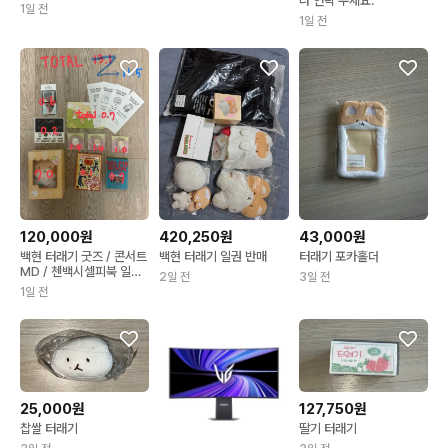
나 연락 주세요.
1일 전
1일 전
120,000원
420,250원
43,000원
백현 터래기 굿즈 / 콘서트
백현 터래기 일권 반매
터래기 포카홀더
MD / 첸백시셀피북 일괄
2일 전
3일 전
양도
1일 전
25,000원
127,750원
찹쌀 터래기
딸기 터래기