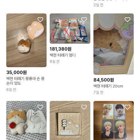
2일 전
181,380원
백현 터래기 엠디
8일 전
35,000원
백현 터래기 몽룡아 손 몽
84,500원
손이 양도
백현 터래기 20cm
6일 전
7일 전