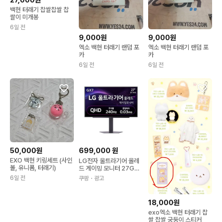
27,000원
백현 터래기 찹쌀찹쌀 찹
쌀이 미개봉
6일 전
9,000원
9,000원
엑소 백현 터래기 랜덤 포
엑소 백현 터래기 랜덤 포
카
카
6일 전
6일 전
50,000원
699,000
원
EXO 백현 키링세트 (사인
LG전자 울트라기어 올레
볼, 유니폼, 터래기)
드 게이밍 모니터 27GX7
04A 67.3cm(27인치)
6일 전
쿠팡
・광고
QHD 240Hz
18,000원
exo엑소 백현 터래기 찹
쌀 찹쌀 궁둥이 스티커