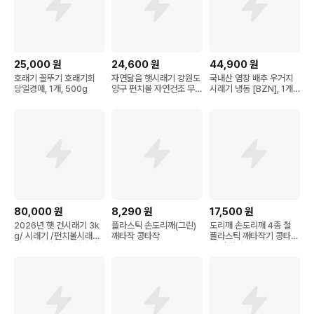
25,000
원
24,600
원
44,900
원
호래기 꼴뚜기 호래기회
자연닮음 햇시래기 강원도
국내산 염장 배추 우거지
당일경매, 1개, 500g
양구 펀치볼 자연건조 무
시래기 냉동 [BZN], 1개,
청 시래기 1kg, 1개
20kg
80,000
원
8,290
원
17,500
원
2026년 햇 건시래기 3k
플라스틱 손도리깨(그린)
도리깨 손도리깨 4종 철
g/ 시래기 /펀치볼시래기/
깨타작 콩타작
플라스틱 깨타작기 콩타작
양구햇시래기 /무청시래
기 삼태기
기/ 1k*3박스, 3박스, 1k
g