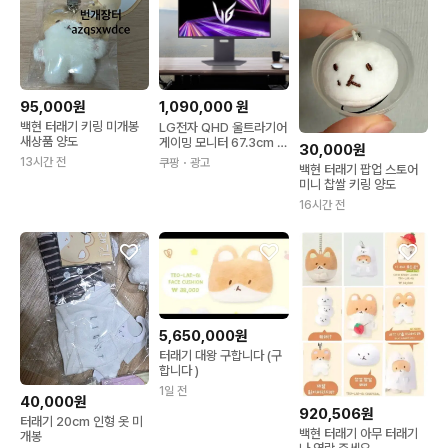
95,000원
1,090,000
원
백현 터래기 키링 미개봉
LG전자 QHD 울트라기어
새상품 양도
게이밍 모니터 67.3cm 2
30,000원
7GX790A
13시간 전
쿠팡
・광고
백현 터래기 팝업 스토어
미니 찹쌀 키링 양도
16시간 전
5,650,000원
터래기 대왕 구합니다 (구
합니다 )
1일 전
40,000원
920,506원
터래기 20cm 인형 옷 미
백현 터래기 아무 터래기
개봉