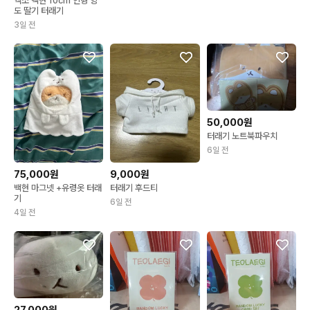
엑소 백현 10cm 인형 양
도 딸기 터래기
3일 전
50,000원
터래기 노트북파우치
6일 전
75,000원
9,000원
백현 마그넷 +유령옷 터래
터래기 후드티
기
6일 전
4일 전