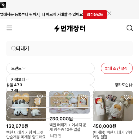
앱에서는 등록부터 찜까지, 더 빠르게 거래할 수 있어요
앱 다운로드
브랜드
내 조건 설정
카테고리
상품
473
정확도순
가격
상품상태
기간
290,000원
백현 터래기 + 메세지 운
132,970원
450,000원
세 영수증 10종 일괄
백현 터래기 키링 마그넷
(미개봉) 백현 터래기 인형
1시간 전
단순개봉 미개봉 양도해요
키링 일괄