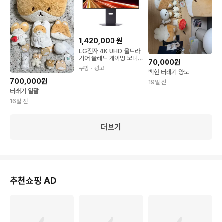
1,420,000
원
LG전자 4K UHD 울트라
기어 올레드 게이밍 모니
70,000원
터 방문설치 79.9cm 32
쿠팡
・광고
백현 터래기 양도
GX850A
700,000원
19일 전
터래기 일괄
16일 전
더보기
추천쇼핑 AD