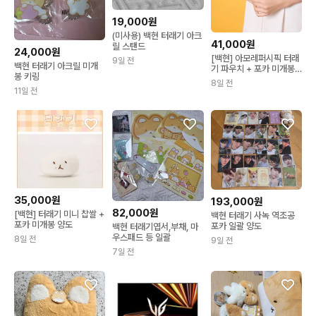
19,000원
(미사용) 백현 터래기 아크
41,000원
릴 스탠드
24,000원
[백현] 아모레퍼시픽 터래
9일 전
백현 터래기 아크릴 미개
기 파우치 + 포카 미개봉
봉 키링
양도
8일 전
11일 전
35,000원
193,000원
82,000원
[백현] 터래기 미니 찹쌀 +
백현 터래기 사녹 역조공
포카 미개봉 양도
포카 일괄 양도
백현 터래기엽서,부채, 마
우스패드 등 일괄
8일 전
9일 전
7일 전