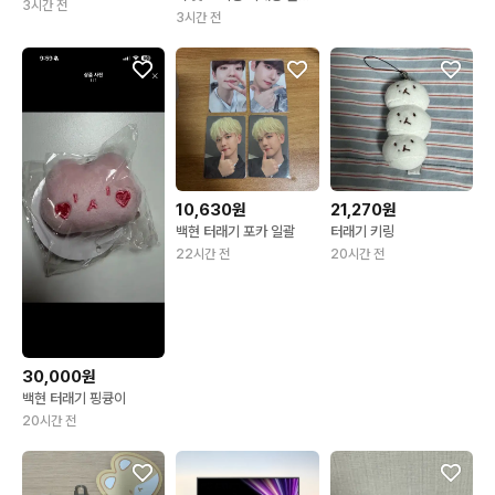
3시간 전
달라이트 콘서트 스티커
3시간 전
마스킹테이프 굿즈엠디 양
도 판매 탈덕 처분
10,630원
21,270원
백현 터래기 포카 일괄
터래기 키링
22시간 전
20시간 전
30,000원
백현 터래기 핑큥이
20시간 전