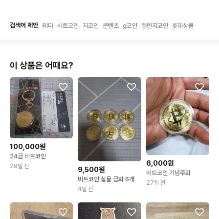
검색어 제안
테더
비트코인
지코인
콘텐츠
g코인
챌린지코인
롯데상품
이 상품은 어때요?
100,000원
24금 비트코인
6,000원
29일 전
9,500원
비트코인 기념주화
비트코인 실물 금화 6개
27일 전
4일 전