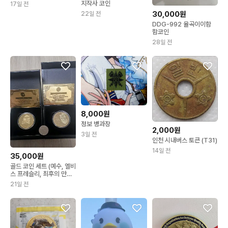
지작사 코인
17일 전
30,000원
22일 전
DDG-992 율곡이이함
함코인
28일 전
8,000원
정보 병과장
2,000원
3일 전
인천 시내버스 토큰 (T31)
14일 전
35,000원
골드 코인 세트 (예수, 엘비
스 프레슬리, 최후의 만
찬),2종일괄
21일 전