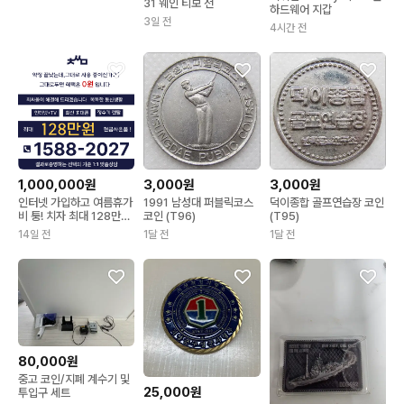
31 웨인 티보 전
하드웨어 지갑
3일 전
4시간 전
1,000,000원
3,000원
3,000원
인터넷 가입하고 여름휴가
1991 남성대 퍼블릭코스
덕이종합 골프연습장 코인
비 퉁! 치자 최대 128만원
코인 (T96)
(T95)
혜택~!
14일 전
1달 전
1달 전
80,000원
중고 코인/지폐 계수기 및
25,000원
투입구 세트