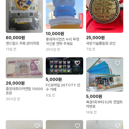
10,000원
60,000원
25,000원
롯데자이언츠 누리 뚜껑
앤드필드 주화.관리자증
국방기술품질원 코인
사신분 연락 주세요
13일 전
7일 전
20시간 전
5,000원
26,000원
FC모바일 26TOTY 선
중앙아프리카연합 10000
수 거래
프랑
5일 전
5,000원
20시간 전
복권1회부터 52회 연결회
차번호
14일 전