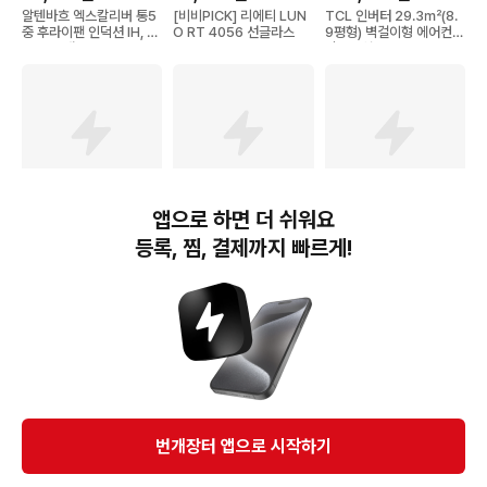
알텐바흐 엑스칼리버 통5
[비비PICK] 리에티 LUN
TCL 인버터 29.3㎡(8.
중 후라이팬 인덕션 IH, 2
O RT 4056 선글라스
9평형) 벽걸이형 에어컨
8cm, 1개
방문설치, TAC-12CSD/
TPH11I, 일반배관형
앱으로 하면 더 쉬워요
14,990
원
6,900
원
29,900
원
등록, 찜, 결제까지 빠르게!
델라고 우드 베이직 궁중
준성 초경량 멀티고리 5단
하동 녹차 명란김, 6g, 72
팬, 28cm, 1개
암막 우양산 자외선 UV 차
개
단
번개장터(주) 사업자정보, 이용약관 및 기타 법적고지
번개장터㈜는 통신판매중개자이며, 통신판매의 당사자가 아닙니다. 전자상거래 등에서의
소비자보호에 관한 법률 등 관련 법령 및 번개장터㈜의 약관에 따라 상품, 상품정보, 거래에 관한 책임은
개별 판매자에게 귀속하고, 번개장터㈜는 원칙적으로 회원간 거래에 대하여 책임을 지지 않습니다.
다만, 번개장터㈜가 직접 판매하는 상품에 대한 책임은 번개장터㈜에게 귀속합니다.
Ⓒ Bungaejangter Inc. all rights reserved.
번개장터 앱으로 시작하기
APP 다운로드