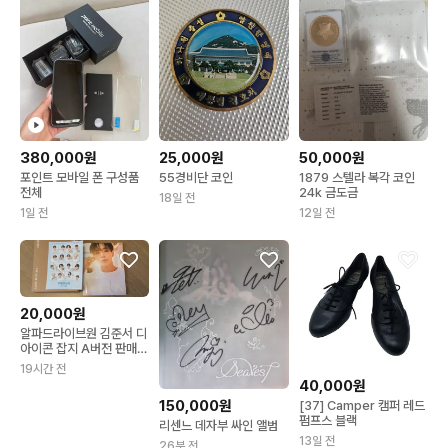
380,000원
25,000원
50,000원
포인트 모바일 폰 구성품
55경비단 코인
1879 스텔라 복각 코인
전체
24k 금도금
18일 전
1일 전
12일 전
20,000원
알파드라이브원 김준서 디
아이콘 잡지 A버전 판매합
니다
19시간 전
40,000원
150,000원
[37] Camper 캠퍼 레드
펌프스 블랙
리센느 데자부 싸인 앨범
13일 전
26분 전