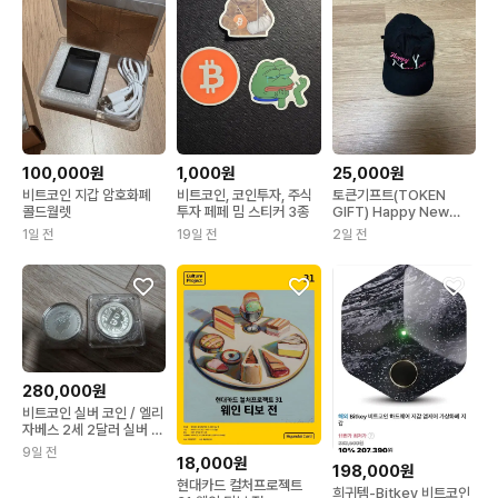
100,000원
1,000원
25,000원
비트코인 지갑 암호화폐
비트코인, 코인투자, 주식
토큰기프트(TOKEN
콜드월렛
투자 페페 밈 스티커 3종
GIFT) Happy New
Year
1일 전
19일 전
2일 전
280,000원
비트코인 실버 코인 / 엘리
자베스 2세 2달러 실버 코
인2온즈
9일 전
18,000원
198,000원
현대카드 컬처프로젝트
희귀템-Bitkey 비트코인