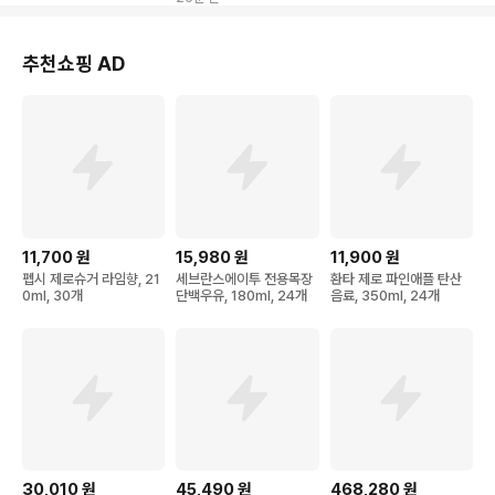
추천쇼핑 AD
11,700
원
15,980
원
11,900
원
펩시 제로슈거 라임향, 21
세브란스에이투 전용목장
환타 제로 파인애플 탄산
0ml, 30개
단백우유, 180ml, 24개
음료, 350ml, 24개
30,010
원
45,490
원
468,280
원