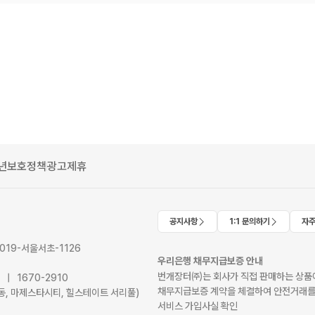
년보호정책
광고제휴
공지사항
1:1 문의하기
자주
2019-서울서초-1126
우리은행 채무지급보증 안내
번개장터㈜는 회사가 직접 판매하는 상품에
41 | 1670-2910
채무지급보증 계약을 체결하여 안전거래를
서초동, 마제스타시티, 힐스테이트 서리풀)
서비스 가입사실 확인