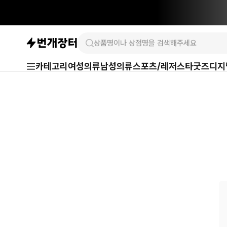
카테고리
여성의류
남성의류
스포츠/레저
스타굿즈
디지