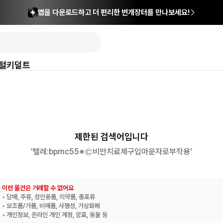
앱을 다운로드하고 더 편리한 번개장터를 만나보세요!
털
키덜트
제한된 검색어입니다
'텔레:bpmc55※㉢비만치료제구입마운자로부작용'
이런 물건은 거래할 수 없어요
• 담배, 주류, 성인용품, 의약품, 총포류
• 모조품/가품, 비매품, 사행성, 가상화폐
• 개인정보, 온라인 개인 계정, 암표, 동물 등