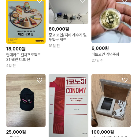
80,000원
중고 코인/지폐 계수기 및
투입구 세트
18일 전
6,000원
18,000원
비트코인 기념주화
현대카드 컬처프로젝트
31 웨인 티보 전
27일 전
4일 전
25,000원
100,000원