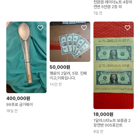
천원권 레이더노트 4장외
연번 5만원 2장 외
1일 전
50,000원
행운의 2달러, 5장. 진폐
이고,미화입니다.
1시간 전
400,000원
99프로 금거북이
18일 전
18,000원
1달러스타노트 보충권 2
장연번 005포인트
8일 전