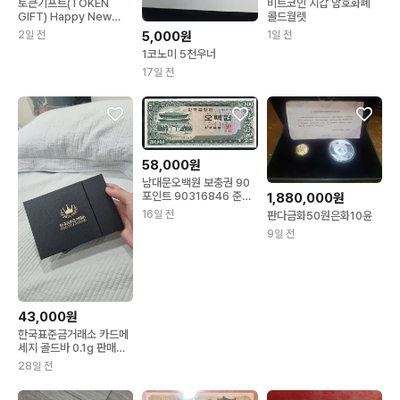
토큰기프트(TOKEN
비트코인 지갑 암호화폐
GIFT) Happy New
콜드월렛
Year
2일 전
1일 전
5,000원
1코노미 5천우너
17일 전
58,000원
남대문오백원 보충권 90
포인트 90316846 준미
1,880,000원
사용+
16일 전
판다금화50원은화10윤
9일 전
43,000원
한국표준금거래소 카드메
세지 골드바 0.1g 판매합
니다
28일 전