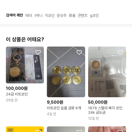
검색어 제안
테더
t머니
지코인
문상추
환율
콘텐츠
g코인
이 상품은 어때요?
100,000원
24금 비트코인
29일 전
9,500원
50,000원
비트코인 실물 금화 6개
1879 스텔라 복각 코인
24k 금도금
4일 전
12일 전