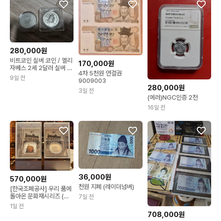
280,000원
비트코인 실버 코인 / 엘리
170,000원
자베스 2세 2달러 실버 코
4차 5천원 연결권
인2온즈
9일 전
9009003
280,000원
3일 전
(에러)NGC인증 2전
16일 전
36,000원
570,000원
천원 지폐 (레이더넘버)
[한국조폐공사] 우리 품에
돌아온 문화재시리즈 (은/
7일 전
동) 풀세트
1일 전
708,000원