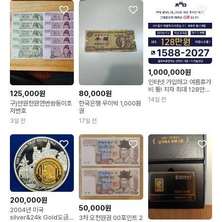
1,000,000원
인터넷 가입하고 여름휴가
비 퉁! 치자 최대 128만원
125,000원
80,000원
혜택~!
14일 전
구)만원천원연번쌍둥이초
한국은행 우이박 1,000환
저번호
권
3일 전
17일 전
200,000원
50,000원
2004년 미국
silver&24k Gold도금
3차 오천원권 00포인트 2