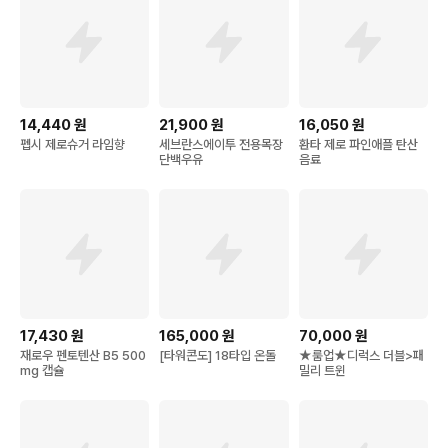
14,440
원
21,900
원
16,050
원
펩시 제로슈거 라임향
세브란스에이투 전용목장
환타 제로 파인애플 탄산
단백우유
음료
17,430
원
165,000
원
70,000
원
재로우 펜토텐산 B5 500
[타워콘도] 18타입 온돌
★룸업★디럭스 더블>패
mg 캡슐
밀리 트윈