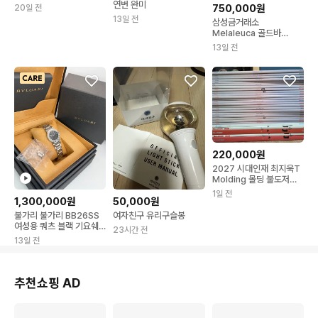
주 쿼터 인레이메달리온주
연번 완미
750,000원
20일 전
화
13일 전
삼성금거래소
Melaleuca 골드바
3.75g 부산, 울산
13일 전
220,000원
2027 시대인재 최지욱T
Molding 몰딩 불도저
Masterpiece
1일 전
1,300,000원
50,000원
불가리 불가리 BB26SS
여자친구 유리구슬봉
여성용 쿼츠 블랙 기요쉐
23시간 전
문자판
13일 전
추천쇼핑 AD